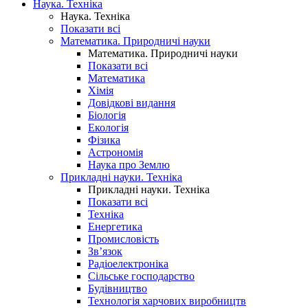
Наука. Техніка
Наука. Техніка
Показати всі
Математика. Природничі науки
Математика. Природничі науки
Показати всі
Математика
Хімія
Довідкові видання
Біологія
Екологія
Фізика
Астрономія
Наука про Землю
Прикладні науки. Техніка
Прикладні науки. Техніка
Показати всі
Техніка
Енергетика
Промисловість
Зв’язок
Радіоелектроніка
Сільське господарство
Будівництво
Технологія харчових виробництв