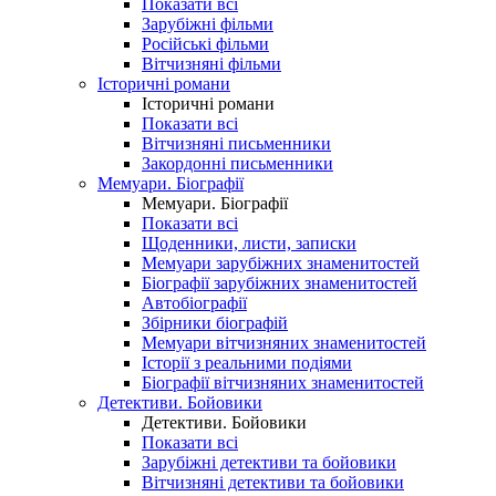
Показати всі
Зарубіжні фільми
Російські фільми
Вітчизняні фільми
Історичні романи
Історичні романи
Показати всі
Вітчизняні письменники
Закордонні письменники
Мемуари. Біографії
Мемуари. Біографії
Показати всі
Щоденники, листи, записки
Мемуари зарубіжних знаменитостей
Біографії зарубіжних знаменитостей
Автобіографії
Збірники біографій
Мемуари вітчизняних знаменитостей
Історії з реальними подіями
Біографії вітчизняних знаменитостей
Детективи. Бойовики
Детективи. Бойовики
Показати всі
Зарубіжні детективи та бойовики
Вітчизняні детективи та бойовики