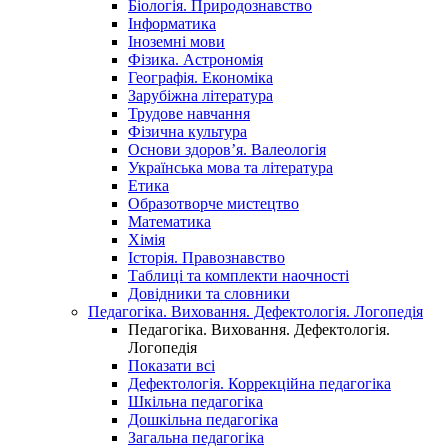
Біологія. Природознавство
Інформатика
Іноземні мови
Фізика. Астрономія
Географія. Економіка
Зарубіжна література
Трудове навчання
Фізична культура
Основи здоров’я. Валеологія
Українська мова та література
Етика
Образотворче мистецтво
Математика
Хімія
Історія. Правознавство
Таблиці та комплекти наочності
Довідники та словники
Педагогіка. Виховання. Дефектологія. Логопедія
Педагогіка. Виховання. Дефектологія.
Логопедія
Показати всі
Дефектологія. Коррекційна педагогіка
Шкільна педагогіка
Дошкільна педагогіка
Загальна педагогіка