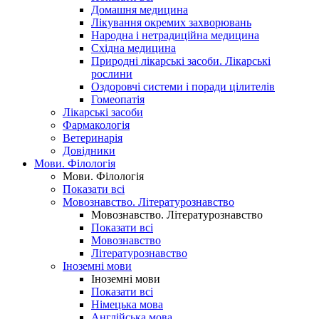
Домашня медицина
Лікування окремих захворювань
Народна і нетрадиційна медицина
Східна медицина
Природні лікарські засоби. Лікарські
рослини
Оздоровчі системи і поради цілителів
Гомеопатія
Лікарські засоби
Фармакологія
Ветеринарія
Довідники
Мови. Філологія
Мови. Філологія
Показати всі
Мовознавство. Літературознавство
Мовознавство. Літературознавство
Показати всі
Мовознавство
Літературознавство
Іноземні мови
Іноземні мови
Показати всі
Німецька мова
Англійська мова