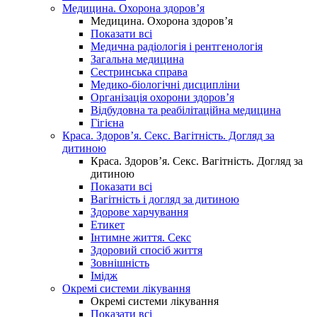
Медицина. Охорона здоров’я
Медицина. Охорона здоров’я
Показати всі
Медична радіологія і рентгенологія
Загальна медицина
Сестринська справа
Медико-біологічні дисципліни
Організація охорони здоров’я
Відбудовна та реабілітаційна медицина
Гігієна
Краса. Здоров’я. Секс. Вагітність. Догляд за
дитиною
Краса. Здоров’я. Секс. Вагітність. Догляд за
дитиною
Показати всі
Вагітність і догляд за дитиною
Здорове харчування
Етикет
Інтимне життя. Секс
Здоровий спосіб життя
Зовнішність
Імідж
Окремі системи лікування
Окремі системи лікування
Показати всі