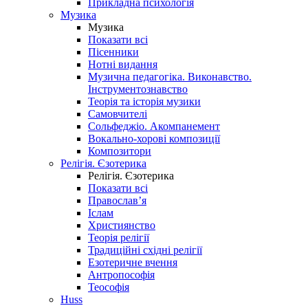
Прикладна психологія
Музика
Музика
Показати всі
Пісенники
Нотні видання
Музична педагогіка. Виконавство.
Інструментознавство
Теорія та історія музики
Самовчителі
Сольфеджіо. Акомпанемент
Вокально-хорові композиції
Композитори
Релігія. Єзотерика
Релігія. Єзотерика
Показати всі
Православ’я
Іслам
Християнство
Теорія релігії
Традиційні східні релігії
Езотеричне вчення
Антропософія
Теософія
Huss