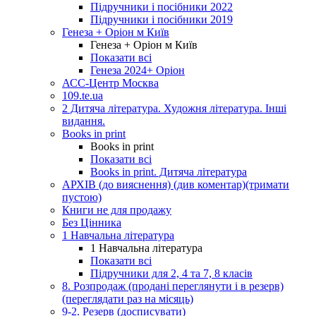
Підручники і посібники 2022
Підручники і посібники 2019
Генеза + Оріон м Київ
Генеза + Оріон м Київ
Показати всі
Генеза 2024+ Оріон
АСС-Центр Москва
109.te.ua
2 Дитяча література. Художня література. Інші
видання.
Books in print
Books in print
Показати всі
Books in print. Дитяча література
АРХІВ (до вияснення) (див коментар)(тримати
пустою)
Книги не для продажу
Без Цінника
1 Навчальна література
1 Навчальна література
Показати всі
Підручники для 2, 4 та 7, 8 класів
8. Розпродаж (продані переглянути і в резерв)
(переглядати раз на місяць)
9-2. Резерв (досписувати)