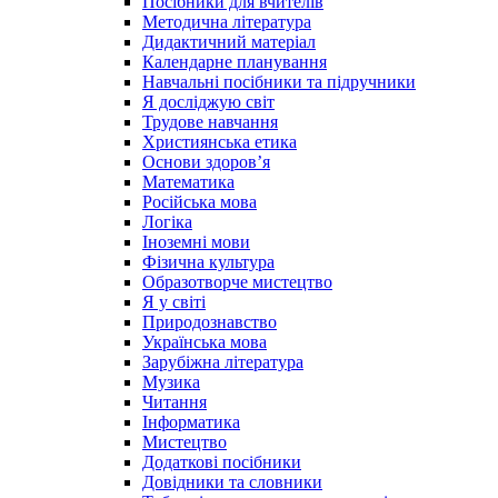
Посібники для вчителів
Методична література
Дидактичний матеріал
Календарне планування
Навчальні посібники та підручники
Я досліджую світ
Трудове навчання
Християнська етика
Основи здоров’я
Математика
Російська мова
Логіка
Іноземні мови
Фізична культура
Образотворче мистецтво
Я у світі
Природознавство
Українська мова
Зарубіжна література
Музика
Читання
Інформатика
Мистецтво
Додаткові посібники
Довідники та словники