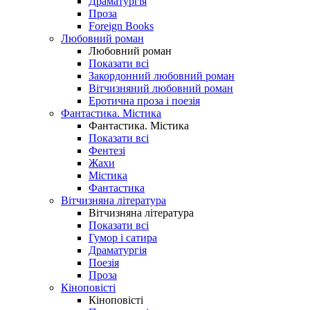
Драматургія
Проза
Foreign Books
Любовний роман
Любовний роман
Показати всі
Закордонний любовний роман
Вітчизняний любовний роман
Еротична проза і поезія
Фантастика. Містика
Фантастика. Містика
Показати всі
Фентезі
Жахи
Містика
Фантастика
Вітчизняна література
Вітчизняна література
Показати всі
Гумор і сатира
Драматургія
Поезія
Проза
Кіноповісті
Кіноповісті