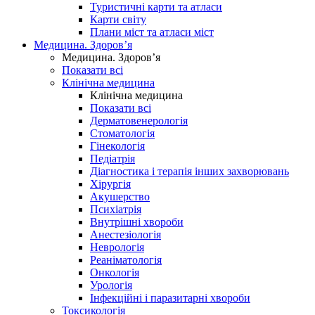
Туристичні карти та атласи
Карти світу
Плани міст та атласи міст
Медицина. Здоров’я
Медицина. Здоров’я
Показати всі
Клінічна медицина
Клінічна медицина
Показати всі
Дерматовенерологія
Стоматологія
Гінекологія
Педіатрія
Діагностика і терапія інших захворювань
Хірургія
Акушерство
Психіатрія
Внутрішні хвороби
Анестезіологія
Неврологія
Реаніматологія
Онкологія
Урологія
Інфекційні і паразитарні хвороби
Токсикологія