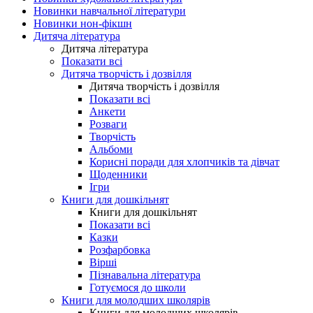
Новинки навчальної літератури
Новинки нон-фікшн
Дитяча література
Дитяча література
Показати всі
Дитяча творчість і дозвілля
Дитяча творчість і дозвілля
Показати всі
Анкети
Розваги
Творчість
Альбоми
Корисні поради для хлопчиків та дівчат
Щоденники
Ігри
Книги для дошкільнят
Книги для дошкільнят
Показати всі
Казки
Розфарбовка
Вірші
Пізнавальна література
Готуємося до школи
Книги для молодших школярів
Книги для молодших школярів