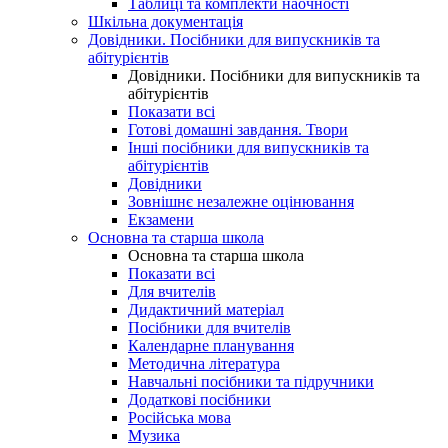
Таблиці та комплекти наочності
Шкільна документація
Довідники. Посібники для випускників та
абітурієнтів
Довідники. Посібники для випускників та
абітурієнтів
Показати всі
Готові домашні завдання. Твори
Інші посібники для випускників та
абітурієнтів
Довідники
Зовнішнє незалежне оцінювання
Екзамени
Основна та старша школа
Основна та старша школа
Показати всі
Для вчителів
Дидактичний матеріал
Посібники для вчителів
Календарне планування
Методична література
Навчальні посібники та підручники
Додаткові посібники
Російська мова
Музика