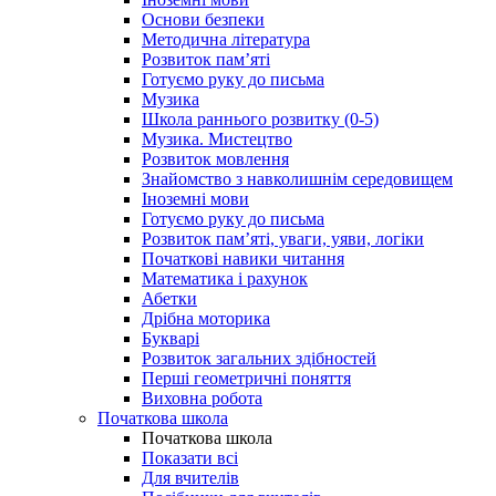
Основи безпеки
Методична література
Розвиток пам’яті
Готуємо руку до письма
Музика
Школа раннього розвитку (0-5)
Музика. Мистецтво
Розвиток мовлення
Знайомство з навколишнім середовищем
Іноземні мови
Готуємо руку до письма
Розвиток пам’яті, уваги, уяви, логіки
Початкові навики читання
Математика і рахунок
Абетки
Дрібна моторика
Букварі
Розвиток загальних здібностей
Перші геометричні поняття
Виховна робота
Початкова школа
Початкова школа
Показати всі
Для вчителів