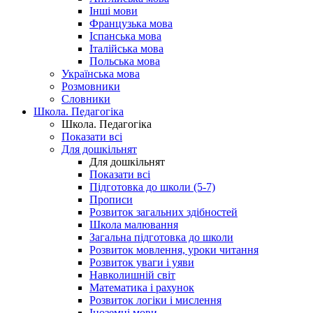
Інші мови
Французька мова
Іспанська мова
Італійська мова
Польська мова
Українська мова
Розмовники
Словники
Школа. Педагогіка
Школа. Педагогіка
Показати всі
Для дошкільнят
Для дошкільнят
Показати всі
Підготовка до школи (5-7)
Прописи
Розвиток загальних здібностей
Школа малювання
Загальна підготовка до школи
Розвиток мовлення, уроки читання
Розвиток уваги і уяви
Навколишній світ
Математика і рахунок
Розвиток логіки і мислення
Іноземні мови