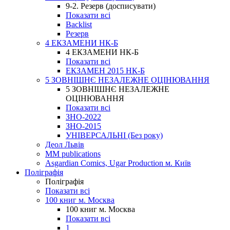
9-2. Резерв (досписувати)
Показати всі
Backlist
Резерв
4 ЕКЗАМЕНИ НК-Б
4 ЕКЗАМЕНИ НК-Б
Показати всі
ЕКЗАМЕН 2015 НК-Б
5 ЗОВНІШНЄ НЕЗАЛЕЖНЕ ОЦІНЮВАННЯ
5 ЗОВНІШНЄ НЕЗАЛЕЖНЕ
ОЦІНЮВАННЯ
Показати всі
ЗНО-2022
ЗНО-2015
УНІВЕРСАЛЬНІ (Без року)
Деол Львів
MM publications
Asgardian Comics, Ugar Production м. Київ
Поліграфія
Поліграфія
Показати всі
100 книг м. Москва
100 книг м. Москва
Показати всі
1