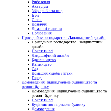
Риболовля
Акваріум
Збір грибів та ягід
Ігри
Свята
Дозвілля
Домашні тварини
Полювання
Присадибне господарство. Ландшафтний дизайн
Присадибне господарство. Ландшафтний
дизайн
Показати всі
Ландшафтний дизайн
Бджільництво
Квітництво
Сад
Домашня худоба і птахи
Город
Домоведення. Індивідуальне будівництво та
ремонт будинку
Домоведення. Індивідуальне будівництво та
ремонт будинку
Показати всі
Будівництво та ремонт будинку
Домоведення