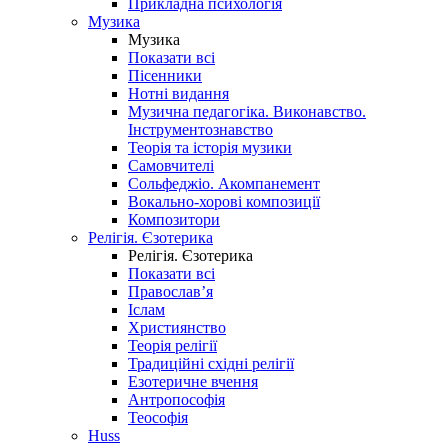
Прикладна психологія
Музика
Музика
Показати всі
Пісенники
Нотні видання
Музична педагогіка. Виконавство.
Інструментознавство
Теорія та історія музики
Самовчителі
Сольфеджіо. Акомпанемент
Вокально-хорові композиції
Композитори
Релігія. Єзотерика
Релігія. Єзотерика
Показати всі
Православ’я
Іслам
Християнство
Теорія релігії
Традиційні східні релігії
Езотеричне вчення
Антропософія
Теософія
Huss