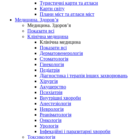
Туристичні карти та атласи
Карти світу
Плани міст та атласи міст
Медицина. Здоров’я
Медицина. Здоров’я
Показати всі
Клінічна медицина
Клінічна медицина
Показати всі
Дерматовенерологія
Стоматологія
Гінекологія
Педіатрія
Діагностика і терапія інших захворювань
Хірургія
Акушерство
Психіатрія
Внутрішні хвороби
Анестезіологія
Неврологія
Реаніматологія
Онкологія
Урологія
Інфекційні і паразитарні хвороби
Токсикологія