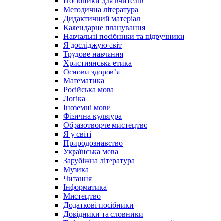
Посібники для вчителів
Методична література
Дидактичний матеріал
Календарне планування
Навчальні посібники та підручники
Я досліджую світ
Трудове навчання
Християнська етика
Основи здоров’я
Математика
Російська мова
Логіка
Іноземні мови
Фізична культура
Образотворче мистецтво
Я у світі
Природознавство
Українська мова
Зарубіжна література
Музика
Читання
Інформатика
Мистецтво
Додаткові посібники
Довідники та словники