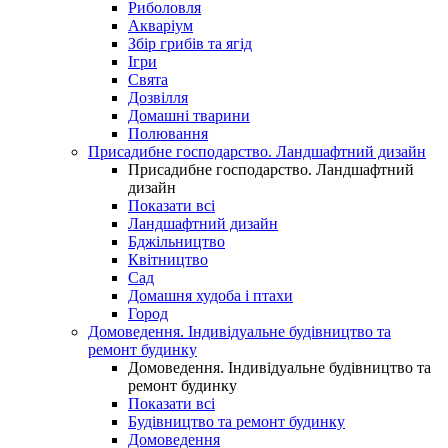
Риболовля
Акваріум
Збір грибів та ягід
Ігри
Свята
Дозвілля
Домашні тварини
Полювання
Присадибне господарство. Ландшафтний дизайн
Присадибне господарство. Ландшафтний
дизайн
Показати всі
Ландшафтний дизайн
Бджільництво
Квітництво
Сад
Домашня худоба і птахи
Город
Домоведення. Індивідуальне будівництво та
ремонт будинку
Домоведення. Індивідуальне будівництво та
ремонт будинку
Показати всі
Будівництво та ремонт будинку
Домоведення