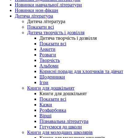
Новинки навчальної літератури
Новинки нон-фікшн
Дитяча література
Дитяча література
Показати всі
Дитяча творчість і дозвілля
Дитяча творчість і дозвілля
Показати всі
Анкети
Розваги
Творчість
Альбоми
Корисні поради для хлопчиків та дівчат
Щоденники
Ігри
Книги для дошкільнят
Книги для дошкільнят
Показати всі
Казки
Розфарбовка
Вірші
Пізнавальна література
Готуємося до школи
Книги для молодших школярів
Книги для молодших школярів