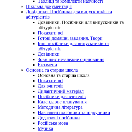
Таблиці та комплекти наочності
Шкільна документація
Довідники. Посібники для випускників та
абітурієнтів
Довідники. Посібники для випускників та
абітурієнтів
Показати всі
Готові домашні завдання. Твори
Інші посібники для випускників та
абітурієнтів
Довідники
Зовнішнє незалежне оцінювання
Екзамени
Основна та старша школа
Основна та старша школа
Показати всі
Для вчителів
Дидактичний матеріал
Посібники для вчителів
Календарне планування
Методична література
Навчальні посібники та підручники
Додаткові посібники
Російська мова
Музика