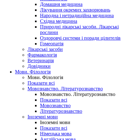
Домашня медицина
Лікування окремих захворювань
Народна і нетрадиційна медицина
Східна медицина
Природні лікарські засоби. Лікарські
рослини
Оздоровчі системи і поради цілителів
Гомеопатія
Лікарські засоби
Фармакологія
Ветеринарія
Довідники
Мови. Філологія
Мови. Філологія
Показати всі
Мовознавство. Літературознавство
Мовознавство. Літературознавство
Показати всі
Мовознавство
Літературознавство
Іноземні мови
Іноземні мови
Показати всі
Німецька мова
Англійська мова