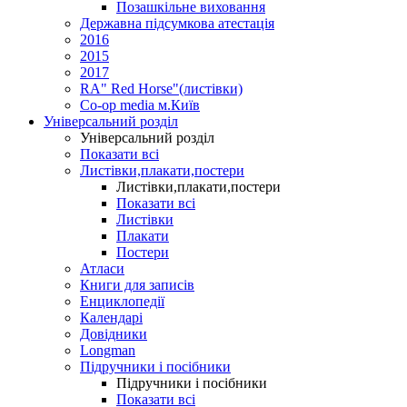
Позашкільне виховання
Державна підсумкова атестація
2016
2015
2017
RA" Red Horse"(листівки)
Co-op media м.Київ
Універсальний розділ
Універсальний розділ
Показати всі
Листівки,плакати,постери
Листівки,плакати,постери
Показати всі
Листівки
Плакати
Постери
Атласи
Книги для записів
Енциклопедії
Календарі
Довідники
Longman
Підручники і посібники
Підручники і посібники
Показати всі