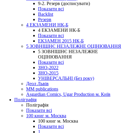
9-2. Резерв (досписувати)
Показати всі
Backlist
Резерв
4 ЕКЗАМЕНИ НК-Б
4 ЕКЗАМЕНИ НК-Б
Показати всі
ЕКЗАМЕН 2015 НК-Б
5 ЗОВНІШНЄ НЕЗАЛЕЖНЕ ОЦІНЮВАННЯ
5 ЗОВНІШНЄ НЕЗАЛЕЖНЕ
ОЦІНЮВАННЯ
Показати всі
ЗНО-2022
ЗНО-2015
УНІВЕРСАЛЬНІ (Без року)
Деол Львів
MM publications
Asgardian Comics, Ugar Production м. Київ
Поліграфія
Поліграфія
Показати всі
100 книг м. Москва
100 книг м. Москва
Показати всі
1