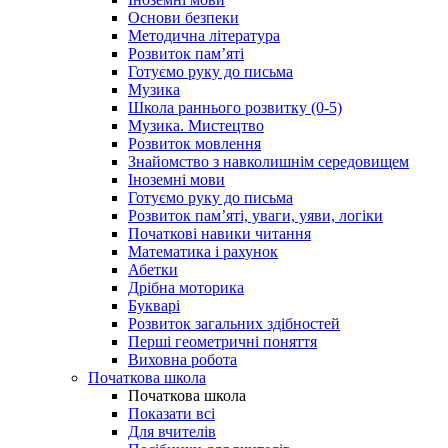
Основи безпеки
Методична література
Розвиток пам’яті
Готуємо руку до письма
Музика
Школа раннього розвитку (0-5)
Музика. Мистецтво
Розвиток мовлення
Знайомство з навколишнім середовищем
Іноземні мови
Готуємо руку до письма
Розвиток пам’яті, уваги, уяви, логіки
Початкові навики читання
Математика і рахунок
Абетки
Дрібна моторика
Букварі
Розвиток загальних здібностей
Перші геометричні поняття
Виховна робота
Початкова школа
Початкова школа
Показати всі
Для вчителів