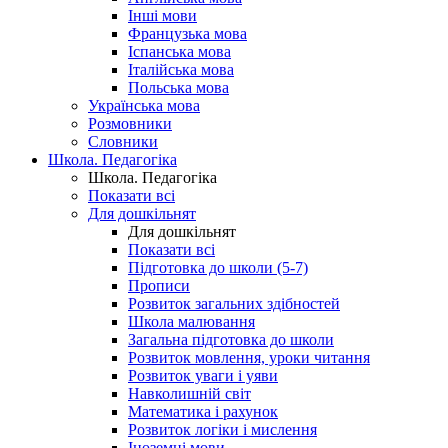
Інші мови
Французька мова
Іспанська мова
Італійська мова
Польська мова
Українська мова
Розмовники
Словники
Школа. Педагогіка
Школа. Педагогіка
Показати всі
Для дошкільнят
Для дошкільнят
Показати всі
Підготовка до школи (5-7)
Прописи
Розвиток загальних здібностей
Школа малювання
Загальна підготовка до школи
Розвиток мовлення, уроки читання
Розвиток уваги і уяви
Навколишній світ
Математика і рахунок
Розвиток логіки і мислення
Іноземні мови