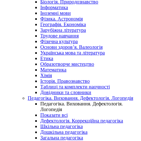
Біологія. Природознавство
Інформатика
Іноземні мови
Фізика. Астрономія
Географія. Економіка
Зарубіжна література
Трудове навчання
Фізична культура
Основи здоров’я. Валеологія
Українська мова та література
Етика
Образотворче мистецтво
Математика
Хімія
Історія. Правознавство
Таблиці та комплекти наочності
Довідники та словники
Педагогіка. Виховання. Дефектологія. Логопедія
Педагогіка. Виховання. Дефектологія.
Логопедія
Показати всі
Дефектологія. Коррекційна педагогіка
Шкільна педагогіка
Дошкільна педагогіка
Загальна педагогіка