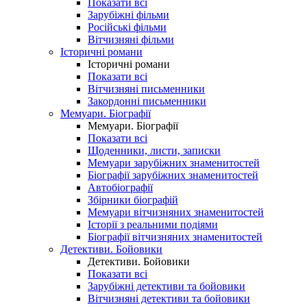
Показати всі
Зарубіжні фільми
Російські фільми
Вітчизняні фільми
Історичні романи
Історичні романи
Показати всі
Вітчизняні письменники
Закордонні письменники
Мемуари. Біографії
Мемуари. Біографії
Показати всі
Щоденники, листи, записки
Мемуари зарубіжних знаменитостей
Біографії зарубіжних знаменитостей
Автобіографії
Збірники біографій
Мемуари вітчизняних знаменитостей
Історії з реальними подіями
Біографії вітчизняних знаменитостей
Детективи. Бойовики
Детективи. Бойовики
Показати всі
Зарубіжні детективи та бойовики
Вітчизняні детективи та бойовики