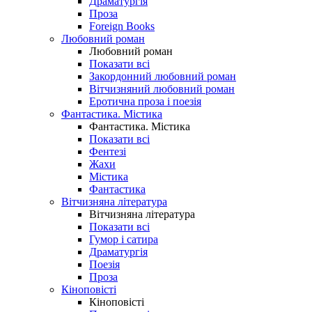
Драматургія
Проза
Foreign Books
Любовний роман
Любовний роман
Показати всі
Закордонний любовний роман
Вітчизняний любовний роман
Еротична проза і поезія
Фантастика. Містика
Фантастика. Містика
Показати всі
Фентезі
Жахи
Містика
Фантастика
Вітчизняна література
Вітчизняна література
Показати всі
Гумор і сатира
Драматургія
Поезія
Проза
Кіноповісті
Кіноповісті