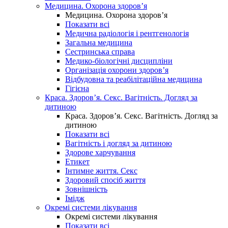
Медицина. Охорона здоров’я
Медицина. Охорона здоров’я
Показати всі
Медична радіологія і рентгенологія
Загальна медицина
Сестринська справа
Медико-біологічні дисципліни
Організація охорони здоров’я
Відбудовна та реабілітаційна медицина
Гігієна
Краса. Здоров’я. Секс. Вагітність. Догляд за
дитиною
Краса. Здоров’я. Секс. Вагітність. Догляд за
дитиною
Показати всі
Вагітність і догляд за дитиною
Здорове харчування
Етикет
Інтимне життя. Секс
Здоровий спосіб життя
Зовнішність
Імідж
Окремі системи лікування
Окремі системи лікування
Показати всі