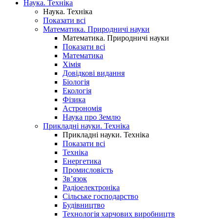
Наука. Техніка
Наука. Техніка
Показати всі
Математика. Природничі науки
Математика. Природничі науки
Показати всі
Математика
Хімія
Довідкові видання
Біологія
Екологія
Фізика
Астрономія
Наука про Землю
Прикладні науки. Техніка
Прикладні науки. Техніка
Показати всі
Техніка
Енергетика
Промисловість
Зв’язок
Радіоелектроніка
Сільське господарство
Будівництво
Технологія харчових виробництв