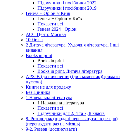
Підручники і посібники 2022
Підручники і посібники 2019
Генеза + Оріон м Київ
Генеза + Оріон м Київ
Показати всі
Генеза 2024+ Оріон
АСС-Центр Москва
109.te.ua
2 Дитяча література. Художня література. Інші
видання.
Books in print
Books in print
Показати всі
Books in print. Дитяча література
АРХІВ (до вияснення) (див коментар)(тримати
пустою)
Книги не для продажу
Без Цінника
1 Навчальна література
1 Навчальна література
Показати всі
Підручники для 2, 4 та 7, 8 класів
8. Розпродаж (продані переглянути і в резерв)
(переглядати раз на місяць)
9-2. Резерв (досписувати)