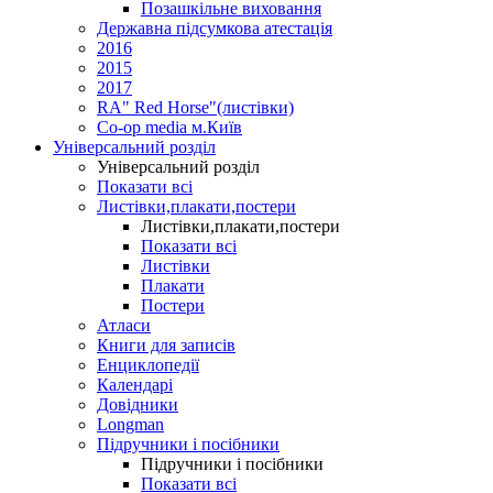
Позашкільне виховання
Державна підсумкова атестація
2016
2015
2017
RA" Red Horse"(листівки)
Co-op media м.Київ
Універсальний розділ
Універсальний розділ
Показати всі
Листівки,плакати,постери
Листівки,плакати,постери
Показати всі
Листівки
Плакати
Постери
Атласи
Книги для записів
Енциклопедії
Календарі
Довідники
Longman
Підручники і посібники
Підручники і посібники
Показати всі