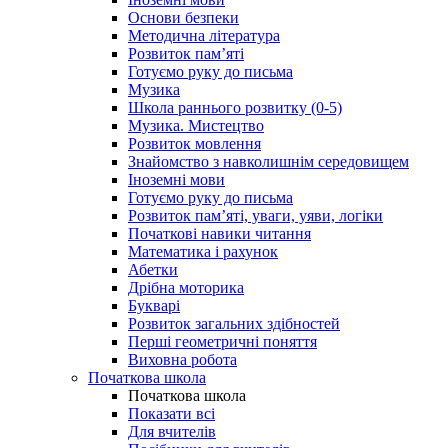
Основи безпеки
Методична література
Розвиток пам’яті
Готуємо руку до письма
Музика
Школа раннього розвитку (0-5)
Музика. Мистецтво
Розвиток мовлення
Знайомство з навколишнім середовищем
Іноземні мови
Готуємо руку до письма
Розвиток пам’яті, уваги, уяви, логіки
Початкові навики читання
Математика і рахунок
Абетки
Дрібна моторика
Букварі
Розвиток загальних здібностей
Перші геометричні поняття
Виховна робота
Початкова школа
Початкова школа
Показати всі
Для вчителів