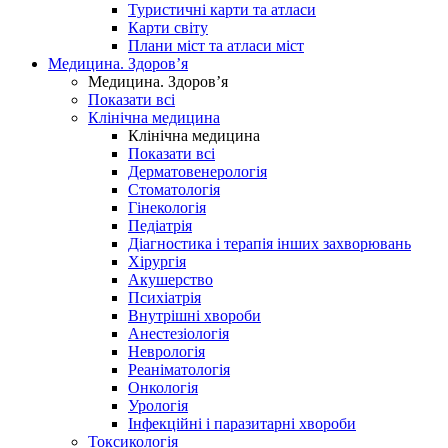
Туристичні карти та атласи
Карти світу
Плани міст та атласи міст
Медицина. Здоров’я
Медицина. Здоров’я
Показати всі
Клінічна медицина
Клінічна медицина
Показати всі
Дерматовенерологія
Стоматологія
Гінекологія
Педіатрія
Діагностика і терапія інших захворювань
Хірургія
Акушерство
Психіатрія
Внутрішні хвороби
Анестезіологія
Неврологія
Реаніматологія
Онкологія
Урологія
Інфекційні і паразитарні хвороби
Токсикологія