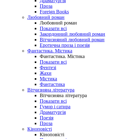
Драматургія
Проза
Foreign Books
Любовний роман
Любовний роман
Показати всі
Закордонний любовний роман
Вітчизняний любовний роман
Еротична проза і поезія
Фантастика. Містика
Фантастика. Містика
Показати всі
Фентезі
Жахи
Містика
Фантастика
Вітчизняна література
Вітчизняна література
Показати всі
Гумор і сатира
Драматургія
Поезія
Проза
Кіноповісті
Кіноповісті