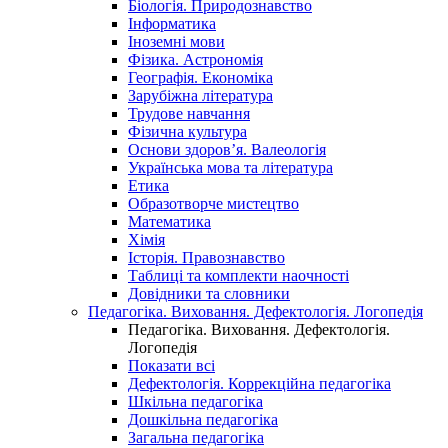
Біологія. Природознавство
Інформатика
Іноземні мови
Фізика. Астрономія
Географія. Економіка
Зарубіжна література
Трудове навчання
Фізична культура
Основи здоров’я. Валеологія
Українська мова та література
Етика
Образотворче мистецтво
Математика
Хімія
Історія. Правознавство
Таблиці та комплекти наочності
Довідники та словники
Педагогіка. Виховання. Дефектологія. Логопедія
Педагогіка. Виховання. Дефектологія.
Логопедія
Показати всі
Дефектологія. Коррекційна педагогіка
Шкільна педагогіка
Дошкільна педагогіка
Загальна педагогіка