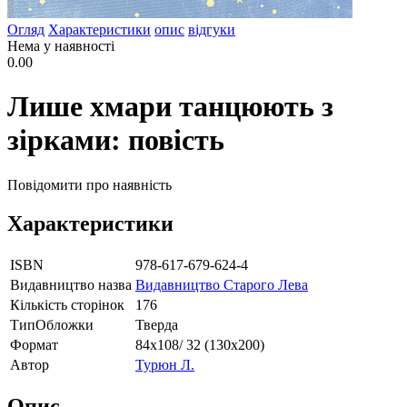
Огляд
Характеристики
опис
відгуки
Нема у наявності
0.00
Лише хмари танцюють з
зірками: повість
Повідомити про наявність
Характеристики
ISBN
978-617-679-624-4
Видавництво назва
Видавництво Старого Лева
Кількість сторінок
176
ТипОбложки
Тверда
Формат
84х108/ 32 (130х200)
Автор
Турюн Л.
Опис