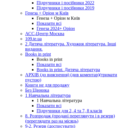
Підручники і посібники 2022
Підручники і посібники 2019
Генеза + Оріон м Київ
Генеза + Оріон м Київ
Показати всі
Генеза 2024+ Оріон
АСС-Центр Москва
109.te.ua
2 Дитяча література. Художня література. Інші
видання.
Books in print
Books in print
Показати всі
Books in print. Дитяча література
АРХІВ (до вияснення) (див коментар)(тримати
пустою)
Книги не для продажу
Без Цінника
1 Навчальна література
1 Навчальна література
Показати всі
Підручники для 2, 4 та 7, 8 класів
8. Розпродаж (продані переглянути і в резерв)
(переглядати раз на місяць)
9-2. Резерв (досписувати)