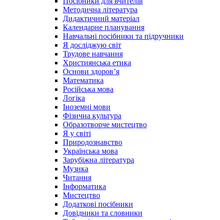
Посібники для вчителів
Методична література
Дидактичний матеріал
Календарне планування
Навчальні посібники та підручники
Я досліджую світ
Трудове навчання
Християнська етика
Основи здоров’я
Математика
Російська мова
Логіка
Іноземні мови
Фізична культура
Образотворче мистецтво
Я у світі
Природознавство
Українська мова
Зарубіжна література
Музика
Читання
Інформатика
Мистецтво
Додаткові посібники
Довідники та словники