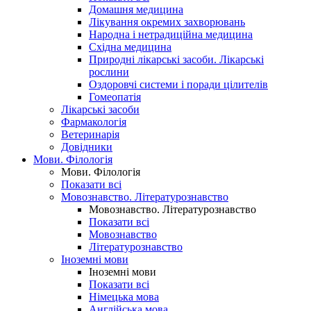
Домашня медицина
Лікування окремих захворювань
Народна і нетрадиційна медицина
Східна медицина
Природні лікарські засоби. Лікарські
рослини
Оздоровчі системи і поради цілителів
Гомеопатія
Лікарські засоби
Фармакологія
Ветеринарія
Довідники
Мови. Філологія
Мови. Філологія
Показати всі
Мовознавство. Літературознавство
Мовознавство. Літературознавство
Показати всі
Мовознавство
Літературознавство
Іноземні мови
Іноземні мови
Показати всі
Німецька мова
Англійська мова