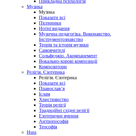
Прикладна психологія
Музика
Музика
Показати всі
Пісенники
Нотні видання
Музична педагогіка. Виконавство.
Інструментознавство
Теорія та історія музики
Самовчителі
Сольфеджіо. Акомпанемент
Вокально-хорові композиції
Композитори
Релігія. Єзотерика
Релігія. Єзотерика
Показати всі
Православ’я
Іслам
Християнство
Теорія релігії
Традиційні східні релігії
Езотеричне вчення
Антропософія
Теософія
Huss