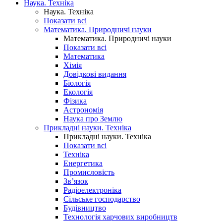
Наука. Техніка
Наука. Техніка
Показати всі
Математика. Природничі науки
Математика. Природничі науки
Показати всі
Математика
Хімія
Довідкові видання
Біологія
Екологія
Фізика
Астрономія
Наука про Землю
Прикладні науки. Техніка
Прикладні науки. Техніка
Показати всі
Техніка
Енергетика
Промисловість
Зв’язок
Радіоелектроніка
Сільське господарство
Будівництво
Технологія харчових виробництв