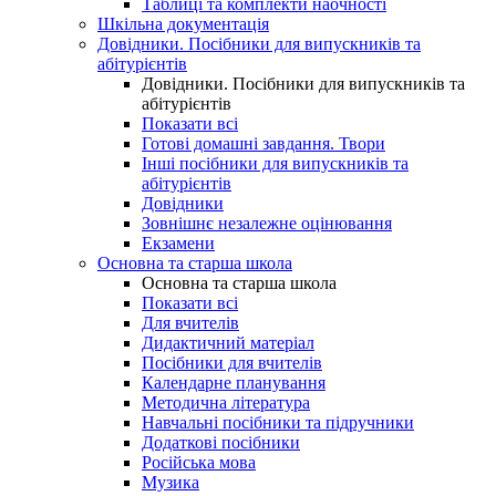
Таблиці та комплекти наочності
Шкільна документація
Довідники. Посібники для випускників та
абітурієнтів
Довідники. Посібники для випускників та
абітурієнтів
Показати всі
Готові домашні завдання. Твори
Інші посібники для випускників та
абітурієнтів
Довідники
Зовнішнє незалежне оцінювання
Екзамени
Основна та старша школа
Основна та старша школа
Показати всі
Для вчителів
Дидактичний матеріал
Посібники для вчителів
Календарне планування
Методична література
Навчальні посібники та підручники
Додаткові посібники
Російська мова
Музика