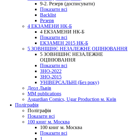
9-2. Резерв (досписувати)
Показати всі
Backlist
Резерв
4 ЕКЗАМЕНИ НК-Б
4 ЕКЗАМЕНИ НК-Б
Показати всі
ЕКЗАМЕН 2015 НК-Б
5 ЗОВНІШНЄ НЕЗАЛЕЖНЕ ОЦІНЮВАННЯ
5 ЗОВНІШНЄ НЕЗАЛЕЖНЕ
ОЦІНЮВАННЯ
Показати всі
ЗНО-2022
ЗНО-2015
УНІВЕРСАЛЬНІ (Без року)
Деол Львів
MM publications
Asgardian Comics, Ugar Production м. Київ
Поліграфія
Поліграфія
Показати всі
100 книг м. Москва
100 книг м. Москва
Показати всі
1