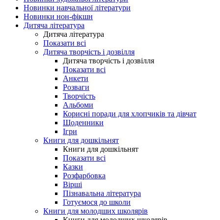
Новинки навчальної літератури
Новинки нон-фікшн
Дитяча література
Дитяча література
Показати всі
Дитяча творчість і дозвілля
Дитяча творчість і дозвілля
Показати всі
Анкети
Розваги
Творчість
Альбоми
Корисні поради для хлопчиків та дівчат
Щоденники
Ігри
Книги для дошкільнят
Книги для дошкільнят
Показати всі
Казки
Розфарбовка
Вірші
Пізнавальна література
Готуємося до школи
Книги для молодших школярів
Книги для молодших школярів