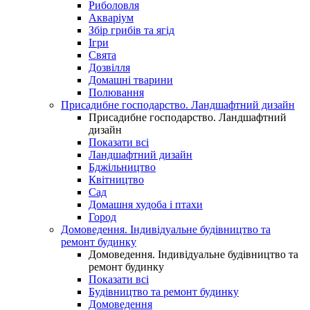
Риболовля
Акваріум
Збір грибів та ягід
Ігри
Свята
Дозвілля
Домашні тварини
Полювання
Присадибне господарство. Ландшафтний дизайн
Присадибне господарство. Ландшафтний
дизайн
Показати всі
Ландшафтний дизайн
Бджільництво
Квітництво
Сад
Домашня худоба і птахи
Город
Домоведення. Індивідуальне будівництво та
ремонт будинку
Домоведення. Індивідуальне будівництво та
ремонт будинку
Показати всі
Будівництво та ремонт будинку
Домоведення