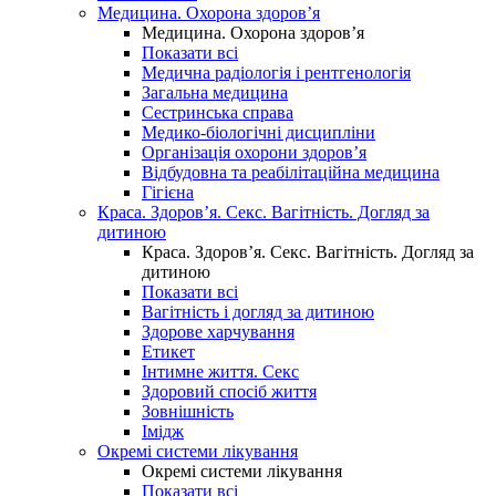
Медицина. Охорона здоров’я
Медицина. Охорона здоров’я
Показати всі
Медична радіологія і рентгенологія
Загальна медицина
Сестринська справа
Медико-біологічні дисципліни
Організація охорони здоров’я
Відбудовна та реабілітаційна медицина
Гігієна
Краса. Здоров’я. Секс. Вагітність. Догляд за
дитиною
Краса. Здоров’я. Секс. Вагітність. Догляд за
дитиною
Показати всі
Вагітність і догляд за дитиною
Здорове харчування
Етикет
Інтимне життя. Секс
Здоровий спосіб життя
Зовнішність
Імідж
Окремі системи лікування
Окремі системи лікування
Показати всі