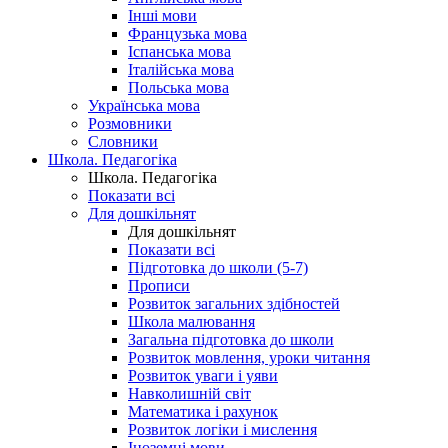
Інші мови
Французька мова
Іспанська мова
Італійська мова
Польська мова
Українська мова
Розмовники
Словники
Школа. Педагогіка
Школа. Педагогіка
Показати всі
Для дошкільнят
Для дошкільнят
Показати всі
Підготовка до школи (5-7)
Прописи
Розвиток загальних здібностей
Школа малювання
Загальна підготовка до школи
Розвиток мовлення, уроки читання
Розвиток уваги і уяви
Навколишній світ
Математика і рахунок
Розвиток логіки і мислення
Іноземні мови