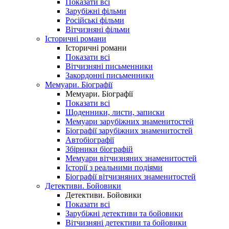
Показати всі
Зарубіжні фільми
Російські фільми
Вітчизняні фільми
Історичні романи
Історичні романи
Показати всі
Вітчизняні письменники
Закордонні письменники
Мемуари. Біографії
Мемуари. Біографії
Показати всі
Щоденники, листи, записки
Мемуари зарубіжних знаменитостей
Біографії зарубіжних знаменитостей
Автобіографії
Збірники біографій
Мемуари вітчизняних знаменитостей
Історії з реальними подіями
Біографії вітчизняних знаменитостей
Детективи. Бойовики
Детективи. Бойовики
Показати всі
Зарубіжні детективи та бойовики
Вітчизняні детективи та бойовики