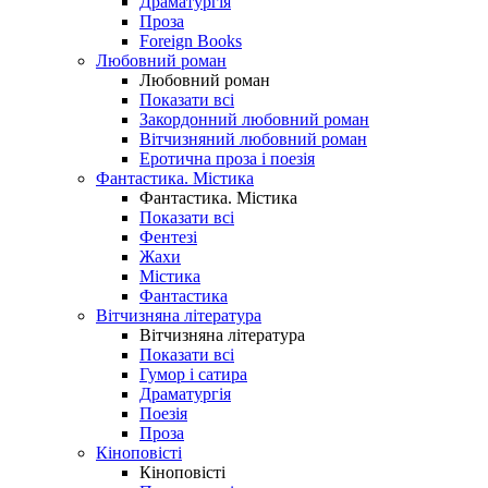
Драматургія
Проза
Foreign Books
Любовний роман
Любовний роман
Показати всі
Закордонний любовний роман
Вітчизняний любовний роман
Еротична проза і поезія
Фантастика. Містика
Фантастика. Містика
Показати всі
Фентезі
Жахи
Містика
Фантастика
Вітчизняна література
Вітчизняна література
Показати всі
Гумор і сатира
Драматургія
Поезія
Проза
Кіноповісті
Кіноповісті