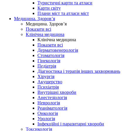
Туристичні карти та атласи
Карти світу
Плани міст та атласи міст
Медицина. Здоров’я
Медицина. Здоров’я
Показати всі
Клінічна медицина
Клінічна медицина
Показати всі
Дерматовенерологія
Стоматологія
Гінекологія
Педіатрія
Діагностика і терапія інших захворювань
Хірургія
Акушерство
Психіатрія
Внутрішні хвороби
Анестезіологія
Неврологія
Реаніматологія
Онкологія
Урологія
Інфекційні і паразитарні хвороби
Токсикологія