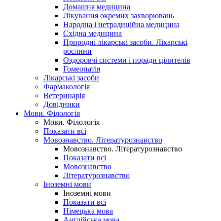
Домашня медицина
Лікування окремих захворювань
Народна і нетрадиційна медицина
Східна медицина
Природні лікарські засоби. Лікарські
рослини
Оздоровчі системи і поради цілителів
Гомеопатія
Лікарські засоби
Фармакологія
Ветеринарія
Довідники
Мови. Філологія
Мови. Філологія
Показати всі
Мовознавство. Літературознавство
Мовознавство. Літературознавство
Показати всі
Мовознавство
Літературознавство
Іноземні мови
Іноземні мови
Показати всі
Німецька мова
Англійська мова