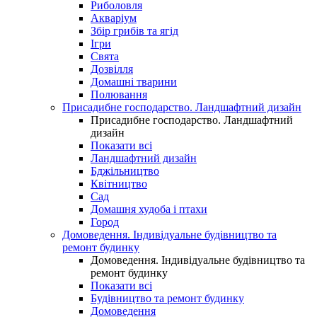
Риболовля
Акваріум
Збір грибів та ягід
Ігри
Свята
Дозвілля
Домашні тварини
Полювання
Присадибне господарство. Ландшафтний дизайн
Присадибне господарство. Ландшафтний
дизайн
Показати всі
Ландшафтний дизайн
Бджільництво
Квітництво
Сад
Домашня худоба і птахи
Город
Домоведення. Індивідуальне будівництво та
ремонт будинку
Домоведення. Індивідуальне будівництво та
ремонт будинку
Показати всі
Будівництво та ремонт будинку
Домоведення