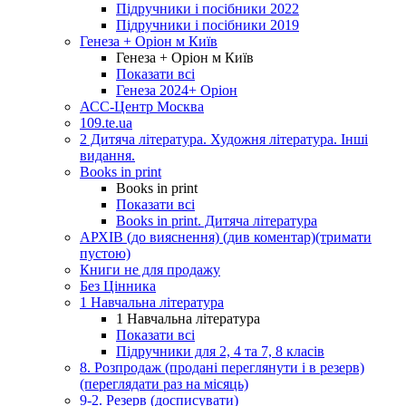
Підручники і посібники 2022
Підручники і посібники 2019
Генеза + Оріон м Київ
Генеза + Оріон м Київ
Показати всі
Генеза 2024+ Оріон
АСС-Центр Москва
109.te.ua
2 Дитяча література. Художня література. Інші
видання.
Books in print
Books in print
Показати всі
Books in print. Дитяча література
АРХІВ (до вияснення) (див коментар)(тримати
пустою)
Книги не для продажу
Без Цінника
1 Навчальна література
1 Навчальна література
Показати всі
Підручники для 2, 4 та 7, 8 класів
8. Розпродаж (продані переглянути і в резерв)
(переглядати раз на місяць)
9-2. Резерв (досписувати)