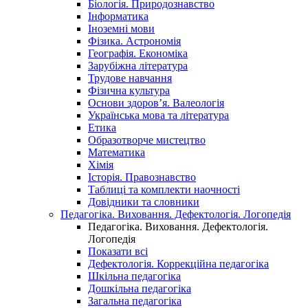
Біологія. Природознавство
Інформатика
Іноземні мови
Фізика. Астрономія
Географія. Економіка
Зарубіжна література
Трудове навчання
Фізична культура
Основи здоров’я. Валеологія
Українська мова та література
Етика
Образотворче мистецтво
Математика
Хімія
Історія. Правознавство
Таблиці та комплекти наочності
Довідники та словники
Педагогіка. Виховання. Дефектологія. Логопедія
Педагогіка. Виховання. Дефектологія.
Логопедія
Показати всі
Дефектологія. Коррекційна педагогіка
Шкільна педагогіка
Дошкільна педагогіка
Загальна педагогіка