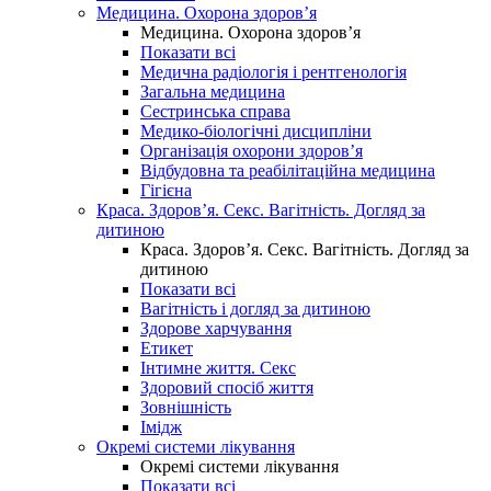
Медицина. Охорона здоров’я
Медицина. Охорона здоров’я
Показати всі
Медична радіологія і рентгенологія
Загальна медицина
Сестринська справа
Медико-біологічні дисципліни
Організація охорони здоров’я
Відбудовна та реабілітаційна медицина
Гігієна
Краса. Здоров’я. Секс. Вагітність. Догляд за
дитиною
Краса. Здоров’я. Секс. Вагітність. Догляд за
дитиною
Показати всі
Вагітність і догляд за дитиною
Здорове харчування
Етикет
Інтимне життя. Секс
Здоровий спосіб життя
Зовнішність
Імідж
Окремі системи лікування
Окремі системи лікування
Показати всі