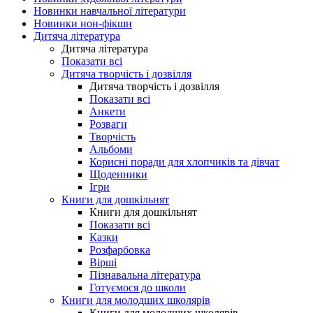
Новинки навчальної літератури
Новинки нон-фікшн
Дитяча література
Дитяча література
Показати всі
Дитяча творчість і дозвілля
Дитяча творчість і дозвілля
Показати всі
Анкети
Розваги
Творчість
Альбоми
Корисні поради для хлопчиків та дівчат
Щоденники
Ігри
Книги для дошкільнят
Книги для дошкільнят
Показати всі
Казки
Розфарбовка
Вірші
Пізнавальна література
Готуємося до школи
Книги для молодших школярів
Книги для молодших школярів