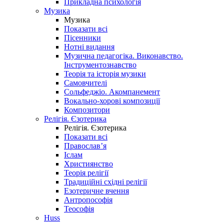
Прикладна психологія
Музика
Музика
Показати всі
Пісенники
Нотні видання
Музична педагогіка. Виконавство.
Інструментознавство
Теорія та історія музики
Самовчителі
Сольфеджіо. Акомпанемент
Вокально-хорові композиції
Композитори
Релігія. Єзотерика
Релігія. Єзотерика
Показати всі
Православ’я
Іслам
Християнство
Теорія релігії
Традиційні східні релігії
Езотеричне вчення
Антропософія
Теософія
Huss