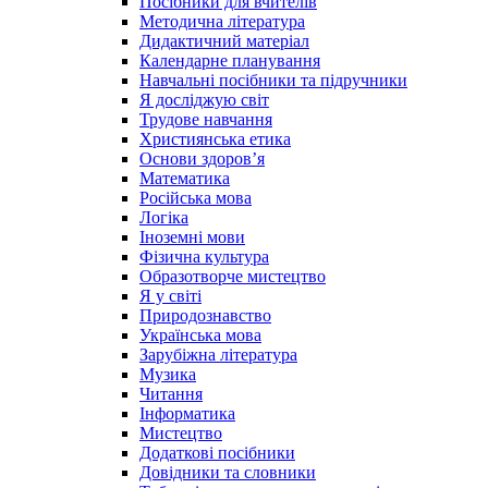
Посібники для вчителів
Методична література
Дидактичний матеріал
Календарне планування
Навчальні посібники та підручники
Я досліджую світ
Трудове навчання
Християнська етика
Основи здоров’я
Математика
Російська мова
Логіка
Іноземні мови
Фізична культура
Образотворче мистецтво
Я у світі
Природознавство
Українська мова
Зарубіжна література
Музика
Читання
Інформатика
Мистецтво
Додаткові посібники
Довідники та словники