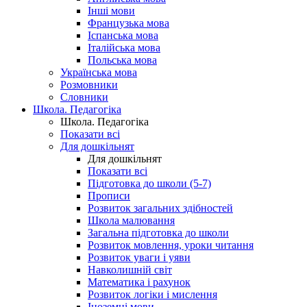
Інші мови
Французька мова
Іспанська мова
Італійська мова
Польська мова
Українська мова
Розмовники
Словники
Школа. Педагогіка
Школа. Педагогіка
Показати всі
Для дошкільнят
Для дошкільнят
Показати всі
Підготовка до школи (5-7)
Прописи
Розвиток загальних здібностей
Школа малювання
Загальна підготовка до школи
Розвиток мовлення, уроки читання
Розвиток уваги і уяви
Навколишній світ
Математика і рахунок
Розвиток логіки і мислення
Іноземні мови