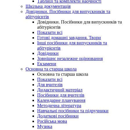
Таблиці та комплекти наочності
Шкільна документація
Довідники. Посібники для випускників та
абітурієнтів
Довідники. Посібники для випускників та
абітурієнтів
Показати всі
Готові домашні завдання. Твори
Інші посібники для випускників та
абітурієнтів
Довідники
Зовнішнє незалежне оцінювання
Екзамени
Основна та старша школа
Основна та старша школа
Показати всі
Для вчителів
Дидактичний матеріал
Посібники для вчителів
Календарне планування
Методична література
Навчальні посібники та підручники
Додаткові посібники
Російська мова
Музика