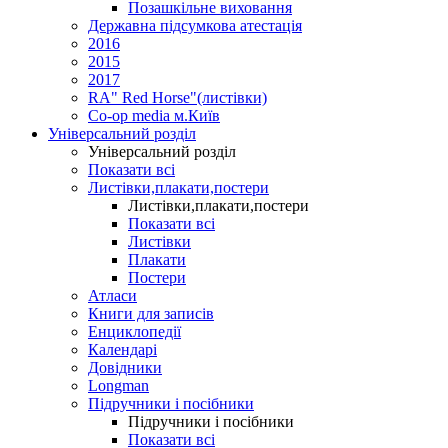
Позашкільне виховання
Державна підсумкова атестація
2016
2015
2017
RA" Red Horse"(листівки)
Co-op media м.Київ
Універсальний розділ
Універсальний розділ
Показати всі
Листівки,плакати,постери
Листівки,плакати,постери
Показати всі
Листівки
Плакати
Постери
Атласи
Книги для записів
Енциклопедії
Календарі
Довідники
Longman
Підручники і посібники
Підручники і посібники
Показати всі