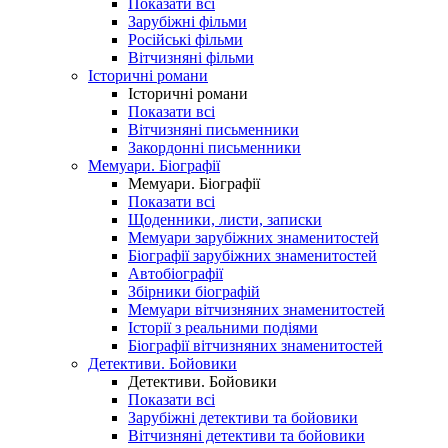
Показати всі
Зарубіжні фільми
Російські фільми
Вітчизняні фільми
Історичні романи
Історичні романи
Показати всі
Вітчизняні письменники
Закордонні письменники
Мемуари. Біографії
Мемуари. Біографії
Показати всі
Щоденники, листи, записки
Мемуари зарубіжних знаменитостей
Біографії зарубіжних знаменитостей
Автобіографії
Збірники біографій
Мемуари вітчизняних знаменитостей
Історії з реальними подіями
Біографії вітчизняних знаменитостей
Детективи. Бойовики
Детективи. Бойовики
Показати всі
Зарубіжні детективи та бойовики
Вітчизняні детективи та бойовики