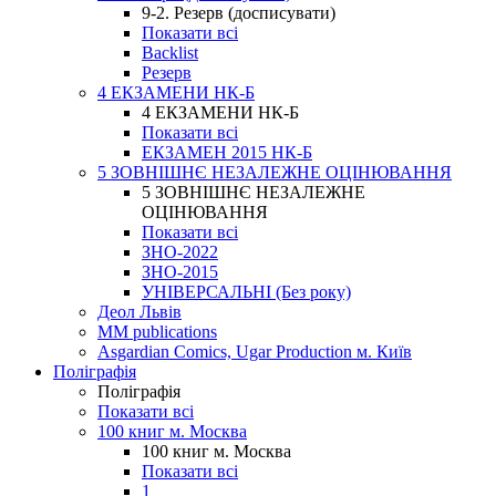
9-2. Резерв (досписувати)
Показати всі
Backlist
Резерв
4 ЕКЗАМЕНИ НК-Б
4 ЕКЗАМЕНИ НК-Б
Показати всі
ЕКЗАМЕН 2015 НК-Б
5 ЗОВНІШНЄ НЕЗАЛЕЖНЕ ОЦІНЮВАННЯ
5 ЗОВНІШНЄ НЕЗАЛЕЖНЕ
ОЦІНЮВАННЯ
Показати всі
ЗНО-2022
ЗНО-2015
УНІВЕРСАЛЬНІ (Без року)
Деол Львів
MM publications
Asgardian Comics, Ugar Production м. Київ
Поліграфія
Поліграфія
Показати всі
100 книг м. Москва
100 книг м. Москва
Показати всі
1