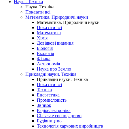
Наука. Техніка
Наука. Техніка
Показати всі
Математика. Природничі науки
Математика. Природничі науки
Показати всі
Математика
Хімія
Довідкові видання
Біологія
Екологія
Фізика
Астрономія
Наука про Землю
Прикладні науки. Техніка
Прикладні науки. Техніка
Показати всі
Техніка
Енергетика
Промисловість
Зв’язок
Радіоелектроніка
Сільське господарство
Будівництво
Технологія харчових виробництв