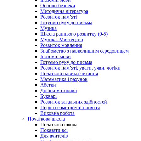
Основи безпеки
Методична література
Розвиток пам’яті
Готуємо руку до письма
Музика
Школа раннього розвитку (0-5)
Музика. Мистецтво
Розвиток мовлення
Знайомство з навколишнім середовищем
Іноземні мови
Готуємо руку до письма
Розвиток пам’яті, уваги, уяви, логіки
Початкові навики читання
Математика і рахунок
Абетки
Дрібна моторика
Букварі
Розвиток загальних здібностей
Перші геометричні поняття
Виховна робота
Початкова школа
Початкова школа
Показати всі
Для вчителів