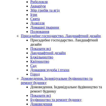
Риболовля
Акваріум
Збір грибів та ягід
Ігри
Свята
Дозвілля
Домашні тварини
Полювання
Присадибне господарство. Ландшафтний дизайн
Присадибне господарство. Ландшафтний
дизайн
Показати всі
Ландшафтний дизайн
Бджільництво
Квітництво
Сад
Домашня худоба і птахи
Город
Домоведення. Індивідуальне будівництво та
ремонт будинку
Домоведення. Індивідуальне будівництво та
ремонт будинку
Показати всі
Будівництво та ремонт будинку
Домоведення