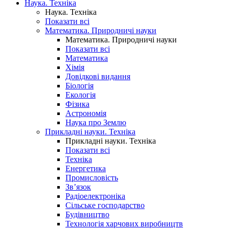
Наука. Техніка
Наука. Техніка
Показати всі
Математика. Природничі науки
Математика. Природничі науки
Показати всі
Математика
Хімія
Довідкові видання
Біологія
Екологія
Фізика
Астрономія
Наука про Землю
Прикладні науки. Техніка
Прикладні науки. Техніка
Показати всі
Техніка
Енергетика
Промисловість
Зв’язок
Радіоелектроніка
Сільське господарство
Будівництво
Технологія харчових виробництв