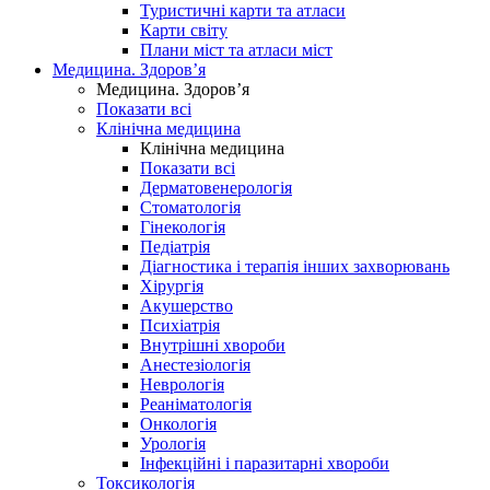
Туристичні карти та атласи
Карти світу
Плани міст та атласи міст
Медицина. Здоров’я
Медицина. Здоров’я
Показати всі
Клінічна медицина
Клінічна медицина
Показати всі
Дерматовенерологія
Стоматологія
Гінекологія
Педіатрія
Діагностика і терапія інших захворювань
Хірургія
Акушерство
Психіатрія
Внутрішні хвороби
Анестезіологія
Неврологія
Реаніматологія
Онкологія
Урологія
Інфекційні і паразитарні хвороби
Токсикологія