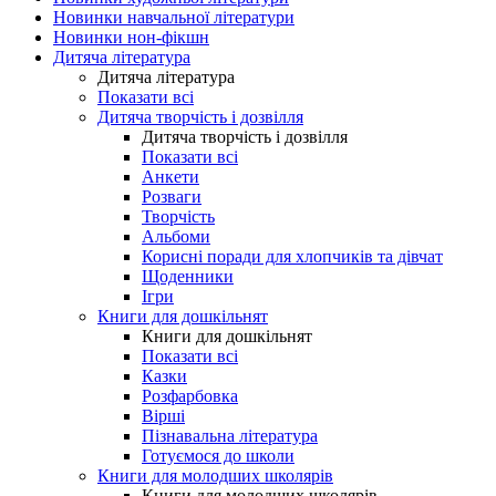
Новинки навчальної літератури
Новинки нон-фікшн
Дитяча література
Дитяча література
Показати всі
Дитяча творчість і дозвілля
Дитяча творчість і дозвілля
Показати всі
Анкети
Розваги
Творчість
Альбоми
Корисні поради для хлопчиків та дівчат
Щоденники
Ігри
Книги для дошкільнят
Книги для дошкільнят
Показати всі
Казки
Розфарбовка
Вірші
Пізнавальна література
Готуємося до школи
Книги для молодших школярів
Книги для молодших школярів