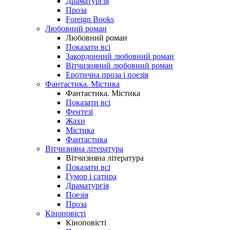
Драматургія
Проза
Foreign Books
Любовний роман
Любовний роман
Показати всі
Закордонний любовний роман
Вітчизняний любовний роман
Еротична проза і поезія
Фантастика. Містика
Фантастика. Містика
Показати всі
Фентезі
Жахи
Містика
Фантастика
Вітчизняна література
Вітчизняна література
Показати всі
Гумор і сатира
Драматургія
Поезія
Проза
Кіноповісті
Кіноповісті