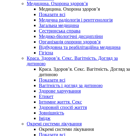
Медицина. Охорона здоров’я
Медицина. Охорона здоров’я
Показати всі
Медична радіологія і рентгенологія
Загальна медицина
Сестринська справа
Медико-біологічні дисципліни
Організація охорони здоров’я
Відбудовна та реабілітаційна медицина
Гігієна
Краса. Здоров’я. Секс. Вагітність. Догляд за
дитиною
Краса. Здоров’я. Секс. Вагітність. Догляд за
дитиною
Показати всі
Вагітність і догляд за дитиною
Здорове харчування
Етикет
Інтимне життя. Секс
Здоровий спосіб життя
Зовнішність
Імідж
Окремі системи лікування
Окремі системи лікування
Показати всі