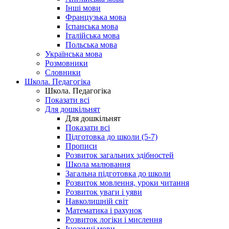
Інші мови
Французька мова
Іспанська мова
Італійська мова
Польська мова
Українська мова
Розмовники
Словники
Школа. Педагогіка
Школа. Педагогіка
Показати всі
Для дошкільнят
Для дошкільнят
Показати всі
Підготовка до школи (5-7)
Прописи
Розвиток загальних здібностей
Школа малювання
Загальна підготовка до школи
Розвиток мовлення, уроки читання
Розвиток уваги і уяви
Навколишній світ
Математика і рахунок
Розвиток логіки і мислення
Іноземні мови