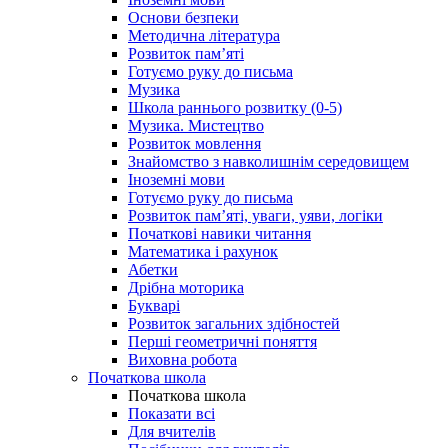
Основи безпеки
Методична література
Розвиток пам’яті
Готуємо руку до письма
Музика
Школа раннього розвитку (0-5)
Музика. Мистецтво
Розвиток мовлення
Знайомство з навколишнім середовищем
Іноземні мови
Готуємо руку до письма
Розвиток пам’яті, уваги, уяви, логіки
Початкові навики читання
Математика і рахунок
Абетки
Дрібна моторика
Букварі
Розвиток загальних здібностей
Перші геометричні поняття
Виховна робота
Початкова школа
Початкова школа
Показати всі
Для вчителів