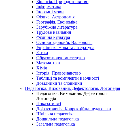
Біологія. Природознавство
Інформатика
Іноземні мови
Фізика. Астрономія
Географія. Економіка
Зарубіжна література
Трудове навчання
Фізична культура
Основи здоров’я. Валеологія
Українська мова та література
Етика
Образотворче мистецтво
Математика
Хімія
Історія. Правознавство
Таблиці та комплекти наочності
Довідники та словники
Педагогіка. Виховання. Дефектологія. Логопедія
Педагогіка. Виховання. Дефектологія.
Логопедія
Показати всі
Дефектологія. Коррекційна педагогіка
Шкільна педагогіка
Дошкільна педагогіка
Загальна педагогіка