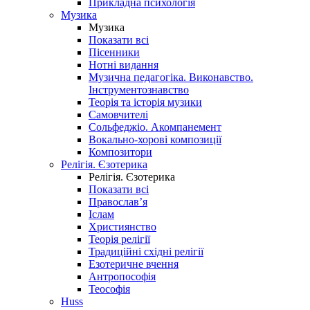
Прикладна психологія
Музика
Музика
Показати всі
Пісенники
Нотні видання
Музична педагогіка. Виконавство.
Інструментознавство
Теорія та історія музики
Самовчителі
Сольфеджіо. Акомпанемент
Вокально-хорові композиції
Композитори
Релігія. Єзотерика
Релігія. Єзотерика
Показати всі
Православ’я
Іслам
Християнство
Теорія релігії
Традиційні східні релігії
Езотеричне вчення
Антропософія
Теософія
Huss