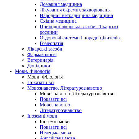
Домашня медицина
Лікування окремих захворювань
Народна і нетрадиційна медицина
Східна медицина
Природні лікарські засоби. Лікарські
рослини
Оздоровчі системи і поради цілителів
Гомеопатія
Лікарські засоби
Фармакологія
Ветеринарія
Довідники
Мови. Філологія
Мови. Філологія
Показати всі
Мовознавство. Літературознавство
Мовознавство. Літературознавство
Показати всі
Мовознавство
Літературознавство
Іноземні мови
Іноземні мови
Показати всі
Німецька мова
Англійська мова