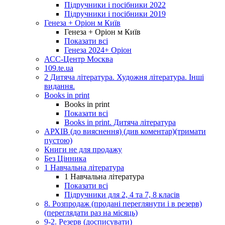
Підручники і посібники 2022
Підручники і посібники 2019
Генеза + Оріон м Київ
Генеза + Оріон м Київ
Показати всі
Генеза 2024+ Оріон
АСС-Центр Москва
109.te.ua
2 Дитяча література. Художня література. Інші
видання.
Books in print
Books in print
Показати всі
Books in print. Дитяча література
АРХІВ (до вияснення) (див коментар)(тримати
пустою)
Книги не для продажу
Без Цінника
1 Навчальна література
1 Навчальна література
Показати всі
Підручники для 2, 4 та 7, 8 класів
8. Розпродаж (продані переглянути і в резерв)
(переглядати раз на місяць)
9-2. Резерв (досписувати)