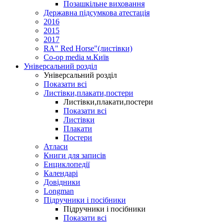
Позашкільне виховання
Державна підсумкова атестація
2016
2015
2017
RA" Red Horse"(листівки)
Co-op media м.Київ
Універсальний розділ
Універсальний розділ
Показати всі
Листівки,плакати,постери
Листівки,плакати,постери
Показати всі
Листівки
Плакати
Постери
Атласи
Книги для записів
Енциклопедії
Календарі
Довідники
Longman
Підручники і посібники
Підручники і посібники
Показати всі