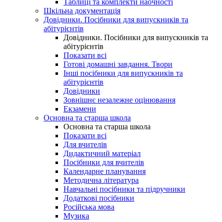
Таблиці та комплекти наочності
Шкільна документація
Довідники. Посібники для випускників та
абітурієнтів
Довідники. Посібники для випускників та
абітурієнтів
Показати всі
Готові домашні завдання. Твори
Інші посібники для випускників та
абітурієнтів
Довідники
Зовнішнє незалежне оцінювання
Екзамени
Основна та старша школа
Основна та старша школа
Показати всі
Для вчителів
Дидактичний матеріал
Посібники для вчителів
Календарне планування
Методична література
Навчальні посібники та підручники
Додаткові посібники
Російська мова
Музика