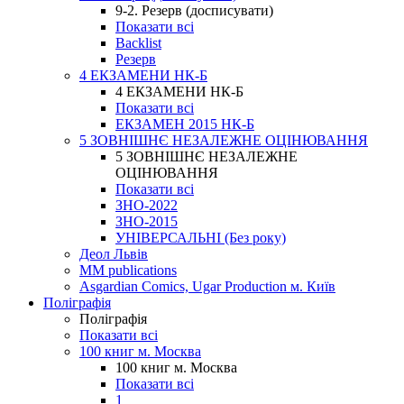
9-2. Резерв (досписувати)
Показати всі
Backlist
Резерв
4 ЕКЗАМЕНИ НК-Б
4 ЕКЗАМЕНИ НК-Б
Показати всі
ЕКЗАМЕН 2015 НК-Б
5 ЗОВНІШНЄ НЕЗАЛЕЖНЕ ОЦІНЮВАННЯ
5 ЗОВНІШНЄ НЕЗАЛЕЖНЕ
ОЦІНЮВАННЯ
Показати всі
ЗНО-2022
ЗНО-2015
УНІВЕРСАЛЬНІ (Без року)
Деол Львів
MM publications
Asgardian Comics, Ugar Production м. Київ
Поліграфія
Поліграфія
Показати всі
100 книг м. Москва
100 книг м. Москва
Показати всі
1