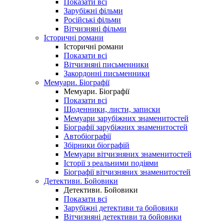
Показати всі
Зарубіжні фільми
Російські фільми
Вітчизняні фільми
Історичні романи
Історичні романи
Показати всі
Вітчизняні письменники
Закордонні письменники
Мемуари. Біографії
Мемуари. Біографії
Показати всі
Щоденники, листи, записки
Мемуари зарубіжних знаменитостей
Біографії зарубіжних знаменитостей
Автобіографії
Збірники біографій
Мемуари вітчизняних знаменитостей
Історії з реальними подіями
Біографії вітчизняних знаменитостей
Детективи. Бойовики
Детективи. Бойовики
Показати всі
Зарубіжні детективи та бойовики
Вітчизняні детективи та бойовики