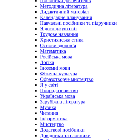
Посібники для вчителів
Методична література
Дидактичний матеріал
Календарне планування
Навчальні посібники та підручники
Я досліджую світ
Трудове навчання
Християнська етика
Основи здоров’я
Математика
Російська мова
Логіка
Іноземні мови
Фізична культура
Образотворче мистецтво
Я у світі
Природознавство
Українська мова
Зарубіжна література
Музика
Читання
Інформатика
Мистецтво
Додаткові посібники
Довідники та словники