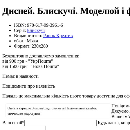
Дисней. Блискучі. Моделюй і 
ISBN:
978-617-09-3961-6
Серія:
Блискучі
Видавництво:
Ранок Креатив
обкл.:
М'яка
Формат:
230х280
Безкоштовно доставляємо замовлення:
від 900 грн - "УкрПошта"
від 1500 грн - "Нова Пошта"
Немає в наявності
Повідомити про наявність
Нажаль це максимальна кількість цього товару доступна для о
Повідоми
Оплата карткою Зимова Єпідтримка та Національний кешбек
Дякуємо.
тимчасово недоступна
Ваше ім`
Ваш email
*
Будь ласка, кор