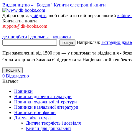
Видавництво – "Богдан"
Купити електронні книги
Доброго дня,
увійдіть
, щоб побачити свій персональний
кабінет
Контактна пошта:
support@dk-books.com
де придбати
|
допомога
|
контакти
Наприклад:
Естрадно-джазо
При замовленні від 1500 грн — у поштомат та відділення - без
Оплата карткою Зимова Єпідтримка та Національний кешбек т
Кошик
0
0
Відкладено
Каталог
Новинки
Новинки дитячої літератури
Новинки художньої літератури
Новинки навчальної літератури
Новинки нон-фікшн
Дитяча література
Дитяча творчість і дозвілля
Книги для дошкільнят