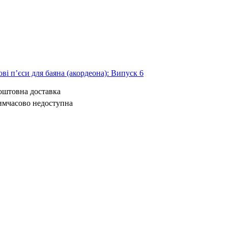
ві п’єси для баяна (акордеона): Випуск 6
коштовна доставка
имчасово недоступна