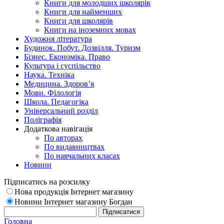
Книги для молодших школярів
Книги для найменших
Книги для школярів
Книги на іноземних мовах
Художня література
Будинок. Побут. Дозвілля. Туризм
Бізнес. Економіка. Право
Культура і суспільство
Наука. Техніка
Медицина. Здоров’я
Мови. Філологія
Школа. Педагогіка
Універсальний розділ
Поліграфія
Додаткова навігація
По авторах
По видавництвах
По навчальних класах
Новини
Підписатись на розсилку
Нова продукція Інтернет магазину
Новини Інтернет магазину Богдан
Головна