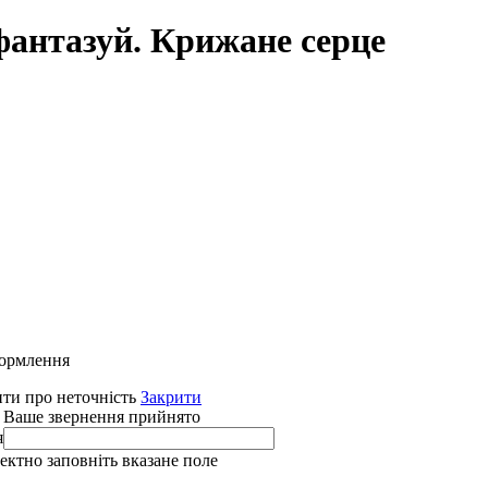
фантазуй. Крижане серце
формлення
ти про неточність
Закрити
 Ваше звернення прийнято
я
ректно заповніть вказане поле