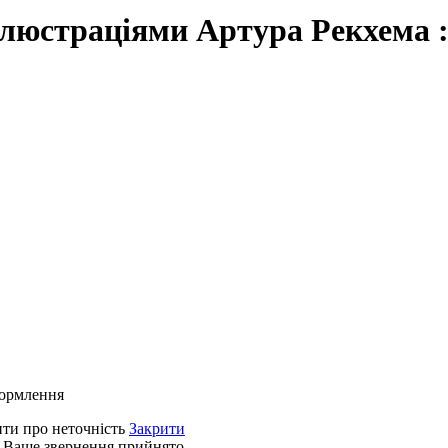
 ілюстраціями Артура Рекхема :
формлення
ти про неточність
Закрити
 Ваше звернення прийнято