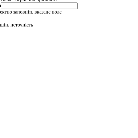
я
ректно заповніть вказане поле
ишіть неточність