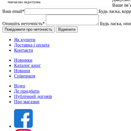
тимчасово недоступна
Ваше ім`
Ваш email
*
Будь ласка, кор
Опишіть неточність
*
Будь ласка, оп
Як купити
Доставка і оплата
Контакти
Новинки
Каталог книг
Новини
Співпраця
Відео
Де придбати
Публічний договір
Про магазин