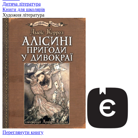
Дитяча література
Книги для школярів
Художня література
Переглянути книгу