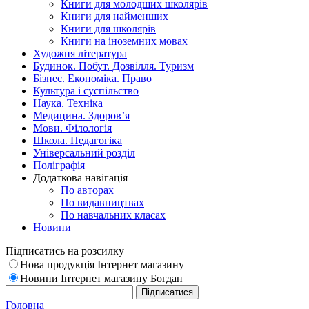
Книги для молодших школярів
Книги для найменших
Книги для школярів
Книги на іноземних мовах
Художня література
Будинок. Побут. Дозвілля. Туризм
Бізнес. Економіка. Право
Культура і суспільство
Наука. Техніка
Медицина. Здоров’я
Мови. Філологія
Школа. Педагогіка
Універсальний розділ
Поліграфія
Додаткова навігація
По авторах
По видавництвах
По навчальних класах
Новини
Підписатись на розсилку
Нова продукція Інтернет магазину
Новини Інтернет магазину Богдан
Головна