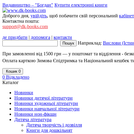
Видавництво – "Богдан"
Купити електронні книги
Доброго дня,
увійдіть
, щоб побачити свій персональний
кабінет
Контактна пошта:
support@dk-books.com
де придбати
|
допомога
|
контакти
Наприклад:
Вислови (Істи
При замовленні від 1500 грн — у поштомат та відділення - без
Оплата карткою Зимова Єпідтримка та Національний кешбек т
Кошик
0
0
Відкладено
Каталог
Новинки
Новинки дитячої літератури
Новинки художньої літератури
Новинки навчальної літератури
Новинки нон-фікшн
Дитяча література
Дитяча творчість і дозвілля
Книги для дошкільнят