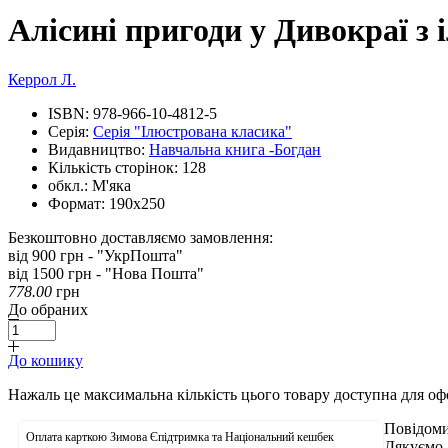
Алісині пригоди у Дивокраї з
Керрол Л.
ISBN:
978-966-10-4812-5
Серія:
Серія "Ілюстрована класика"
Видавництво:
Навчальна книга -Богдан
Кількість сторінок:
128
обкл.:
М'яка
Формат:
190х250
Безкоштовно доставляємо замовлення:
від 900 грн - "УкрПошта"
від 1500 грн - "Нова Пошта"
778.00
грн
До обраних
До кошику
Нажаль це максимальна кількість цього товару доступна для о
Повідоми
Оплата карткою Зимова Єпідтримка та Національний кешбек
Дякуємо.