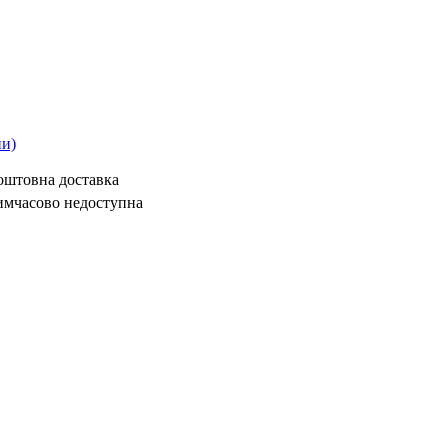
ни)
коштовна доставка
имчасово недоступна