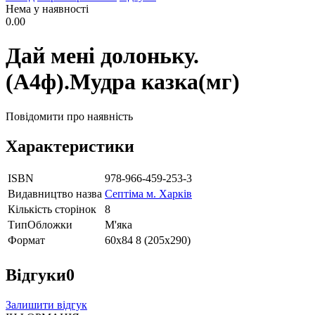
Нема у наявності
0.00
Дай мені долоньку.
(А4ф).Мудра казка(мг)
Повідомити про наявність
Характеристики
ISBN
978-966-459-253-3
Видавництво назва
Септіма м. Харків
Кількість сторінок
8
ТипОбложки
М'яка
Формат
60х84 8 (205х290)
Відгуки
0
Залишити відгук