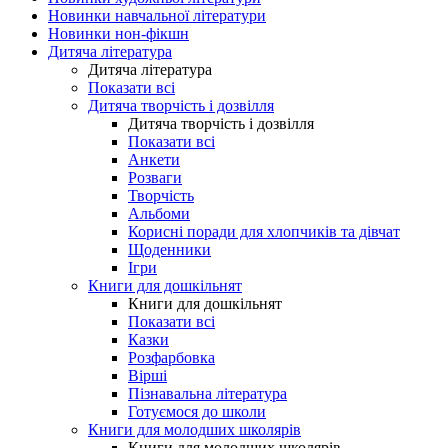
Новинки навчальної літератури
Новинки нон-фікшн
Дитяча література
Дитяча література
Показати всі
Дитяча творчість і дозвілля
Дитяча творчість і дозвілля
Показати всі
Анкети
Розваги
Творчість
Альбоми
Корисні поради для хлопчиків та дівчат
Щоденники
Ігри
Книги для дошкільнят
Книги для дошкільнят
Показати всі
Казки
Розфарбовка
Вірші
Пізнавальна література
Готуємося до школи
Книги для молодших школярів
Книги для молодших школярів