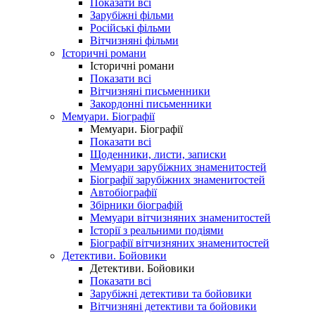
Показати всі
Зарубіжні фільми
Російські фільми
Вітчизняні фільми
Історичні романи
Історичні романи
Показати всі
Вітчизняні письменники
Закордонні письменники
Мемуари. Біографії
Мемуари. Біографії
Показати всі
Щоденники, листи, записки
Мемуари зарубіжних знаменитостей
Біографії зарубіжних знаменитостей
Автобіографії
Збірники біографій
Мемуари вітчизняних знаменитостей
Історії з реальними подіями
Біографії вітчизняних знаменитостей
Детективи. Бойовики
Детективи. Бойовики
Показати всі
Зарубіжні детективи та бойовики
Вітчизняні детективи та бойовики