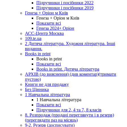
Підручники і посібники 2022
Підручники і посібники 2019
Генеза + Оріон м Київ
Генеза + Оріон м Київ
Показати всі
Генеза 2024+ Оріон
АСС-Центр Москва
109.te.ua
2 Дитяча література. Художня література. Інші
видання.
Books in print
Books in print
Показати всі
Books in print. Дитяча література
АРХІВ (до вияснення) (див коментар)(тримати
пустою)
Книги не для продажу
Без Цінника
1 Навчальна література
1 Навчальна література
Показати всі
Підручники для 2, 4 та 7, 8 класів
8. Розпродаж (продані переглянути і в резерв)
(переглядати раз на місяць)
9-2. Резерв (досписувати)