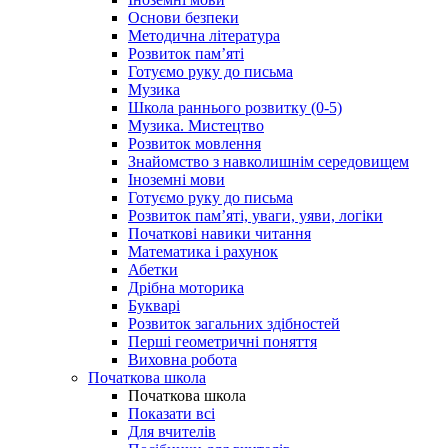
Основи безпеки
Методична література
Розвиток пам’яті
Готуємо руку до письма
Музика
Школа раннього розвитку (0-5)
Музика. Мистецтво
Розвиток мовлення
Знайомство з навколишнім середовищем
Іноземні мови
Готуємо руку до письма
Розвиток пам’яті, уваги, уяви, логіки
Початкові навики читання
Математика і рахунок
Абетки
Дрібна моторика
Букварі
Розвиток загальних здібностей
Перші геометричні поняття
Виховна робота
Початкова школа
Початкова школа
Показати всі
Для вчителів