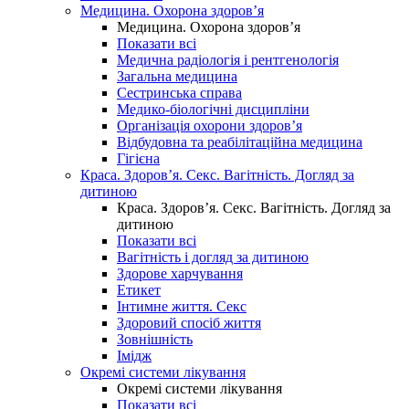
Медицина. Охорона здоров’я
Медицина. Охорона здоров’я
Показати всі
Медична радіологія і рентгенологія
Загальна медицина
Сестринська справа
Медико-біологічні дисципліни
Організація охорони здоров’я
Відбудовна та реабілітаційна медицина
Гігієна
Краса. Здоров’я. Секс. Вагітність. Догляд за
дитиною
Краса. Здоров’я. Секс. Вагітність. Догляд за
дитиною
Показати всі
Вагітність і догляд за дитиною
Здорове харчування
Етикет
Інтимне життя. Секс
Здоровий спосіб життя
Зовнішність
Імідж
Окремі системи лікування
Окремі системи лікування
Показати всі