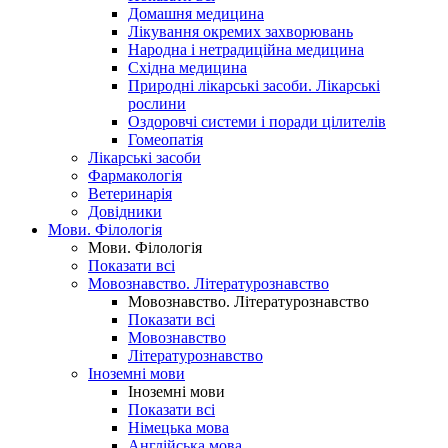
Домашня медицина
Лікування окремих захворювань
Народна і нетрадиційна медицина
Східна медицина
Природні лікарські засоби. Лікарські
рослини
Оздоровчі системи і поради цілителів
Гомеопатія
Лікарські засоби
Фармакологія
Ветеринарія
Довідники
Мови. Філологія
Мови. Філологія
Показати всі
Мовознавство. Літературознавство
Мовознавство. Літературознавство
Показати всі
Мовознавство
Літературознавство
Іноземні мови
Іноземні мови
Показати всі
Німецька мова
Англійська мова