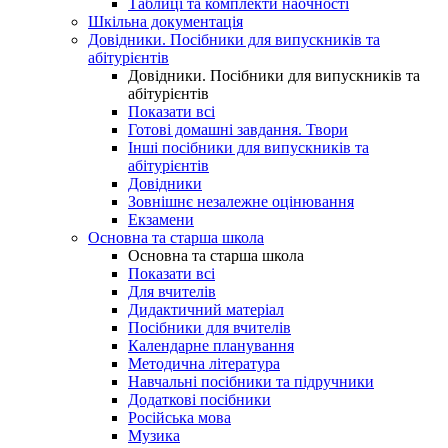
Таблиці та комплекти наочності
Шкільна документація
Довідники. Посібники для випускників та
абітурієнтів
Довідники. Посібники для випускників та
абітурієнтів
Показати всі
Готові домашні завдання. Твори
Інші посібники для випускників та
абітурієнтів
Довідники
Зовнішнє незалежне оцінювання
Екзамени
Основна та старша школа
Основна та старша школа
Показати всі
Для вчителів
Дидактичний матеріал
Посібники для вчителів
Календарне планування
Методична література
Навчальні посібники та підручники
Додаткові посібники
Російська мова
Музика