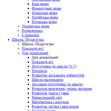
Інші мови
Французька мова
Іспанська мова
Італійська мова
Польська мова
Українська мова
Розмовники
Словники
Школа. Педагогіка
Школа. Педагогіка
Показати всі
Для дошкільнят
Для дошкільнят
Показати всі
Підготовка до школи (5-7)
Прописи
Розвиток загальних здібностей
Школа малювання
Загальна підготовка до школи
Розвиток мовлення, уроки читання
Розвиток уваги і уяви
Навколишній світ
Математика і рахунок
Розвиток логіки і мислення
Іноземні мови