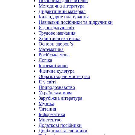
Посібники для вчителів
Методична література
Дидактичний матеріал
Календарне планування
Навчальні посібники та підручники
Я досліджую світ
Трудове навчання
Християнська етика
Основи здоров’я
Математика
Російська мова
Логіка
Іноземні мови
Фізична культура
Образотворче мистецтво
Я у світі
Природознавство
Українська мова
Зарубіжна література
Музика
Читання
Інформатика
Мистецтво
Додаткові посібники
Довідники та словники