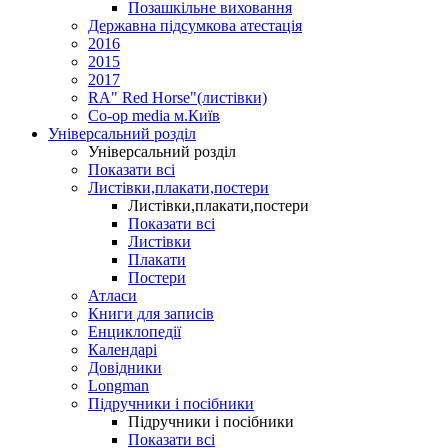
Позашкільне виховання
Державна підсумкова атестація
2016
2015
2017
RA" Red Horse"(листівки)
Co-op media м.Київ
Універсальний розділ
Універсальний розділ
Показати всі
Листівки,плакати,постери
Листівки,плакати,постери
Показати всі
Листівки
Плакати
Постери
Атласи
Книги для записів
Енциклопедії
Календарі
Довідники
Longman
Підручники і посібники
Підручники і посібники
Показати всі