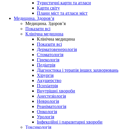
Туристичні карти та атласи
Карти світу
Плани міст та атласи міст
Медицина. Здоров’я
Медицина. Здоров’я
Показати всі
Клінічна медицина
Клінічна медицина
Показати всі
Дерматовенерологія
Стоматологія
Гінекологія
Педіатрія
Діагностика і терапія інших захворювань
Хірургія
Акушерство
Психіатрія
Внутрішні хвороби
Анестезіологія
Неврологія
Реаніматологія
Онкологія
Урологія
Інфекційні і паразитарні хвороби
Токсикологія