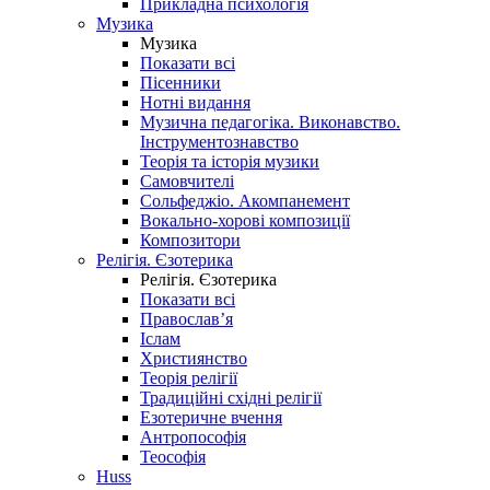
Прикладна психологія
Музика
Музика
Показати всі
Пісенники
Нотні видання
Музична педагогіка. Виконавство.
Інструментознавство
Теорія та історія музики
Самовчителі
Сольфеджіо. Акомпанемент
Вокально-хорові композиції
Композитори
Релігія. Єзотерика
Релігія. Єзотерика
Показати всі
Православ’я
Іслам
Християнство
Теорія релігії
Традиційні східні релігії
Езотеричне вчення
Антропософія
Теософія
Huss