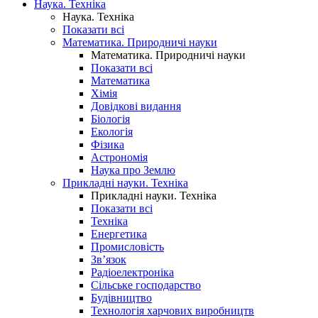
Наука. Техніка
Наука. Техніка
Показати всі
Математика. Природничі науки
Математика. Природничі науки
Показати всі
Математика
Хімія
Довідкові видання
Біологія
Екологія
Фізика
Астрономія
Наука про Землю
Прикладні науки. Техніка
Прикладні науки. Техніка
Показати всі
Техніка
Енергетика
Промисловість
Зв’язок
Радіоелектроніка
Сільське господарство
Будівництво
Технологія харчових виробництв