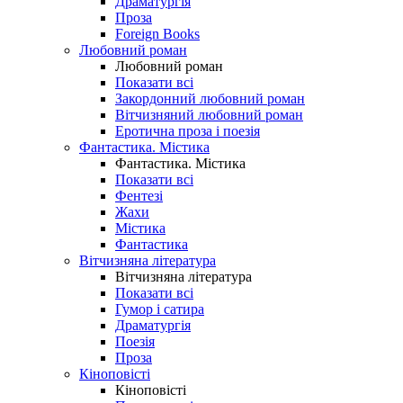
Драматургія
Проза
Foreign Books
Любовний роман
Любовний роман
Показати всі
Закордонний любовний роман
Вітчизняний любовний роман
Еротична проза і поезія
Фантастика. Містика
Фантастика. Містика
Показати всі
Фентезі
Жахи
Містика
Фантастика
Вітчизняна література
Вітчизняна література
Показати всі
Гумор і сатира
Драматургія
Поезія
Проза
Кіноповісті
Кіноповісті