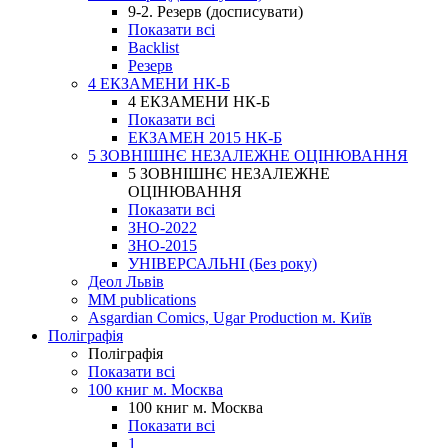
9-2. Резерв (досписувати)
Показати всі
Backlist
Резерв
4 ЕКЗАМЕНИ НК-Б
4 ЕКЗАМЕНИ НК-Б
Показати всі
ЕКЗАМЕН 2015 НК-Б
5 ЗОВНІШНЄ НЕЗАЛЕЖНЕ ОЦІНЮВАННЯ
5 ЗОВНІШНЄ НЕЗАЛЕЖНЕ
ОЦІНЮВАННЯ
Показати всі
ЗНО-2022
ЗНО-2015
УНІВЕРСАЛЬНІ (Без року)
Деол Львів
MM publications
Asgardian Comics, Ugar Production м. Київ
Поліграфія
Поліграфія
Показати всі
100 книг м. Москва
100 книг м. Москва
Показати всі
1