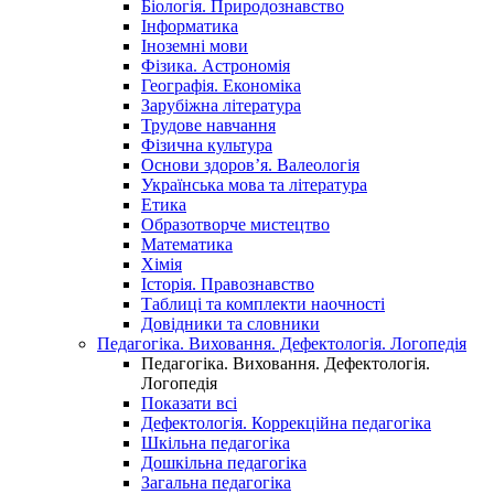
Біологія. Природознавство
Інформатика
Іноземні мови
Фізика. Астрономія
Географія. Економіка
Зарубіжна література
Трудове навчання
Фізична культура
Основи здоров’я. Валеологія
Українська мова та література
Етика
Образотворче мистецтво
Математика
Хімія
Історія. Правознавство
Таблиці та комплекти наочності
Довідники та словники
Педагогіка. Виховання. Дефектологія. Логопедія
Педагогіка. Виховання. Дефектологія.
Логопедія
Показати всі
Дефектологія. Коррекційна педагогіка
Шкільна педагогіка
Дошкільна педагогіка
Загальна педагогіка