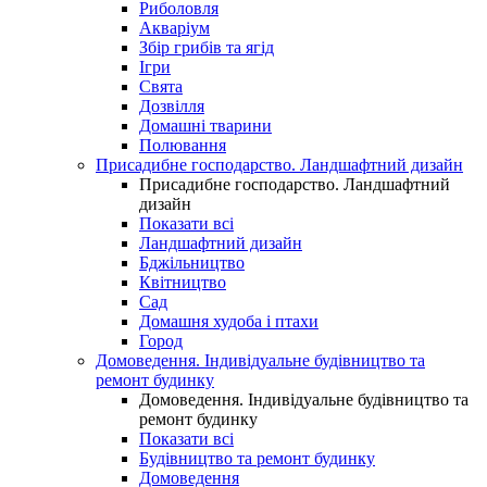
Риболовля
Акваріум
Збір грибів та ягід
Ігри
Свята
Дозвілля
Домашні тварини
Полювання
Присадибне господарство. Ландшафтний дизайн
Присадибне господарство. Ландшафтний
дизайн
Показати всі
Ландшафтний дизайн
Бджільництво
Квітництво
Сад
Домашня худоба і птахи
Город
Домоведення. Індивідуальне будівництво та
ремонт будинку
Домоведення. Індивідуальне будівництво та
ремонт будинку
Показати всі
Будівництво та ремонт будинку
Домоведення