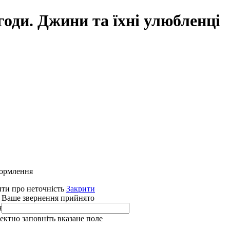
оди. Джини та їхні улюбленці
формлення
ти про неточність
Закрити
 Ваше звернення прийнято
я
ректно заповніть вказане поле