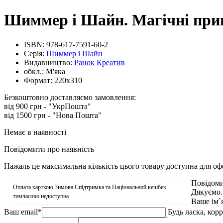
Шиммер і Шайн. Магічні приг
ISBN:
978-617-7591-60-2
Серія:
Шиммер і Шайн
Видавництво:
Ранок Креатив
обкл.:
М'яка
Формат:
220х310
Безкоштовно доставляємо замовлення:
від 900 грн - "УкрПошта"
від 1500 грн - "Нова Пошта"
Немає в наявності
Повідомити про наявність
Нажаль це максимальна кількість цього товару доступна для о
Повідоми
Оплата карткою Зимова Єпідтримка та Національний кешбек
Дякуємо.
тимчасово недоступна
Ваше ім`
Ваш email
*
Будь ласка, кор