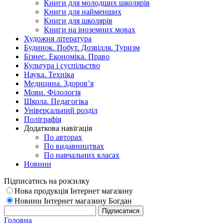
Книги для молодших школярів
Книги для найменших
Книги для школярів
Книги на іноземних мовах
Художня література
Будинок. Побут. Дозвілля. Туризм
Бізнес. Економіка. Право
Культура і суспільство
Наука. Техніка
Медицина. Здоров’я
Мови. Філологія
Школа. Педагогіка
Універсальний розділ
Поліграфія
Додаткова навігація
По авторах
По видавництвах
По навчальних класах
Новини
Підписатись на розсилку
Нова продукція Інтернет магазину
Новини Інтернет магазину Богдан
Головна