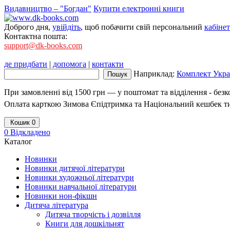
Видавництво – "Богдан"
Купити електронні книги
Доброго дня,
увійдіть
, щоб побачити свій персональний
кабінет
Контактна пошта:
support@dk-books.com
де придбати
|
допомога
|
контакти
Наприклад:
Комплект Украї
При замовленні від 1500 грн — у поштомат та відділення - без
Оплата карткою Зимова Єпідтримка та Національний кешбек т
Кошик
0
0
Відкладено
Каталог
Новинки
Новинки дитячої літератури
Новинки художньої літератури
Новинки навчальної літератури
Новинки нон-фікшн
Дитяча література
Дитяча творчість і дозвілля
Книги для дошкільнят