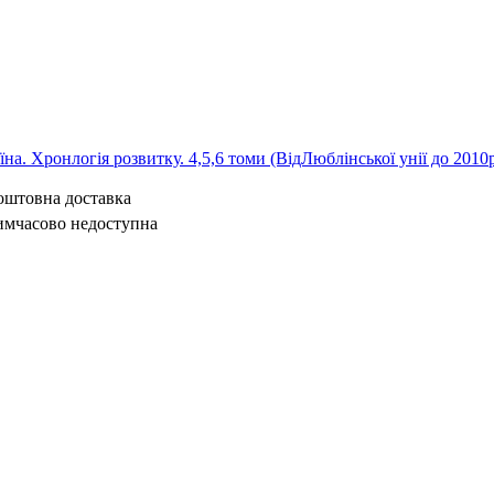
на. Хронлогія розвитку. 4,5,6 томи (ВідЛюблінської унії до 2010
коштовна доставка
имчасово недоступна