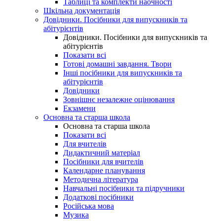
Таблиці та комплекти наочності
Шкільна документація
Довідники. Посібники для випускників та
абітурієнтів
Довідники. Посібники для випускників та
абітурієнтів
Показати всі
Готові домашні завдання. Твори
Інші посібники для випускників та
абітурієнтів
Довідники
Зовнішнє незалежне оцінювання
Екзамени
Основна та старша школа
Основна та старша школа
Показати всі
Для вчителів
Дидактичний матеріал
Посібники для вчителів
Календарне планування
Методична література
Навчальні посібники та підручники
Додаткові посібники
Російська мова
Музика