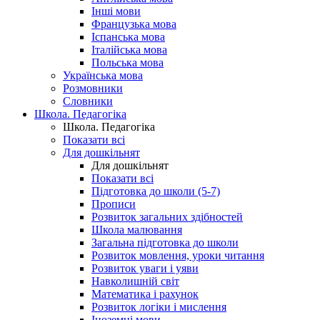
Інші мови
Французька мова
Іспанська мова
Італійська мова
Польська мова
Українська мова
Розмовники
Словники
Школа. Педагогіка
Школа. Педагогіка
Показати всі
Для дошкільнят
Для дошкільнят
Показати всі
Підготовка до школи (5-7)
Прописи
Розвиток загальних здібностей
Школа малювання
Загальна підготовка до школи
Розвиток мовлення, уроки читання
Розвиток уваги і уяви
Навколишній світ
Математика і рахунок
Розвиток логіки і мислення
Іноземні мови