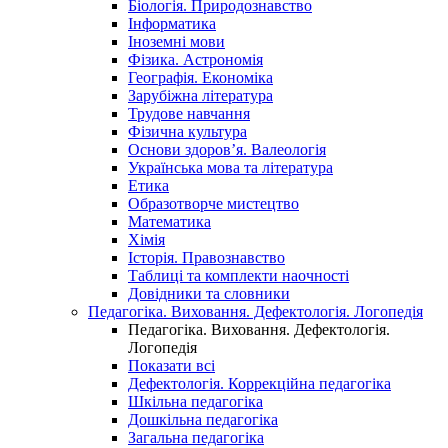
Біологія. Природознавство
Інформатика
Іноземні мови
Фізика. Астрономія
Географія. Економіка
Зарубіжна література
Трудове навчання
Фізична культура
Основи здоров’я. Валеологія
Українська мова та література
Етика
Образотворче мистецтво
Математика
Хімія
Історія. Правознавство
Таблиці та комплекти наочності
Довідники та словники
Педагогіка. Виховання. Дефектологія. Логопедія
Педагогіка. Виховання. Дефектологія.
Логопедія
Показати всі
Дефектологія. Коррекційна педагогіка
Шкільна педагогіка
Дошкільна педагогіка
Загальна педагогіка