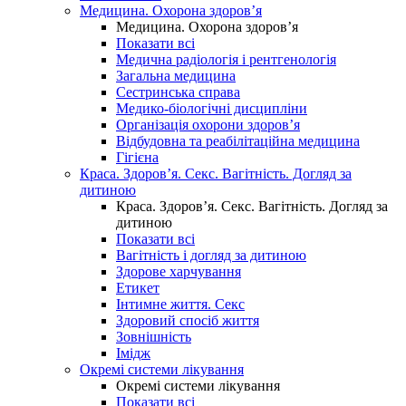
Медицина. Охорона здоров’я
Медицина. Охорона здоров’я
Показати всі
Медична радіологія і рентгенологія
Загальна медицина
Сестринська справа
Медико-біологічні дисципліни
Організація охорони здоров’я
Відбудовна та реабілітаційна медицина
Гігієна
Краса. Здоров’я. Секс. Вагітність. Догляд за
дитиною
Краса. Здоров’я. Секс. Вагітність. Догляд за
дитиною
Показати всі
Вагітність і догляд за дитиною
Здорове харчування
Етикет
Інтимне життя. Секс
Здоровий спосіб життя
Зовнішність
Імідж
Окремі системи лікування
Окремі системи лікування
Показати всі