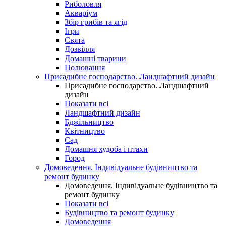
Риболовля
Акваріум
Збір грибів та ягід
Ігри
Свята
Дозвілля
Домашні тварини
Полювання
Присадибне господарство. Ландшафтний дизайн
Присадибне господарство. Ландшафтний
дизайн
Показати всі
Ландшафтний дизайн
Бджільництво
Квітництво
Сад
Домашня худоба і птахи
Город
Домоведення. Індивідуальне будівництво та
ремонт будинку
Домоведення. Індивідуальне будівництво та
ремонт будинку
Показати всі
Будівництво та ремонт будинку
Домоведення