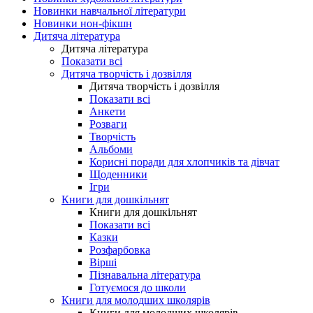
Новинки навчальної літератури
Новинки нон-фікшн
Дитяча література
Дитяча література
Показати всі
Дитяча творчість і дозвілля
Дитяча творчість і дозвілля
Показати всі
Анкети
Розваги
Творчість
Альбоми
Корисні поради для хлопчиків та дівчат
Щоденники
Ігри
Книги для дошкільнят
Книги для дошкільнят
Показати всі
Казки
Розфарбовка
Вірші
Пізнавальна література
Готуємося до школи
Книги для молодших школярів
Книги для молодших школярів