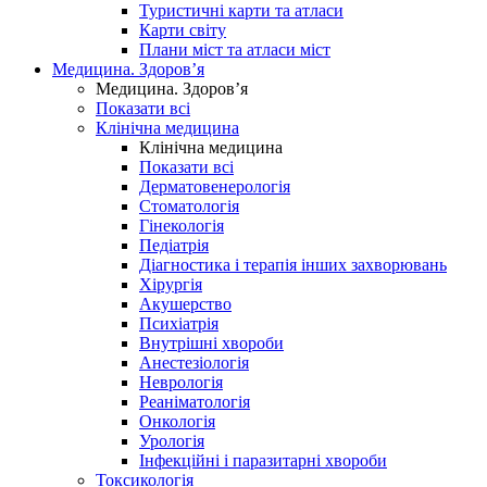
Туристичні карти та атласи
Карти світу
Плани міст та атласи міст
Медицина. Здоров’я
Медицина. Здоров’я
Показати всі
Клінічна медицина
Клінічна медицина
Показати всі
Дерматовенерологія
Стоматологія
Гінекологія
Педіатрія
Діагностика і терапія інших захворювань
Хірургія
Акушерство
Психіатрія
Внутрішні хвороби
Анестезіологія
Неврологія
Реаніматологія
Онкологія
Урологія
Інфекційні і паразитарні хвороби
Токсикологія