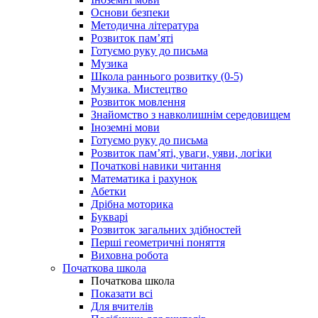
Основи безпеки
Методична література
Розвиток пам’яті
Готуємо руку до письма
Музика
Школа раннього розвитку (0-5)
Музика. Мистецтво
Розвиток мовлення
Знайомство з навколишнім середовищем
Іноземні мови
Готуємо руку до письма
Розвиток пам’яті, уваги, уяви, логіки
Початкові навики читання
Математика і рахунок
Абетки
Дрібна моторика
Букварі
Розвиток загальних здібностей
Перші геометричні поняття
Виховна робота
Початкова школа
Початкова школа
Показати всі
Для вчителів