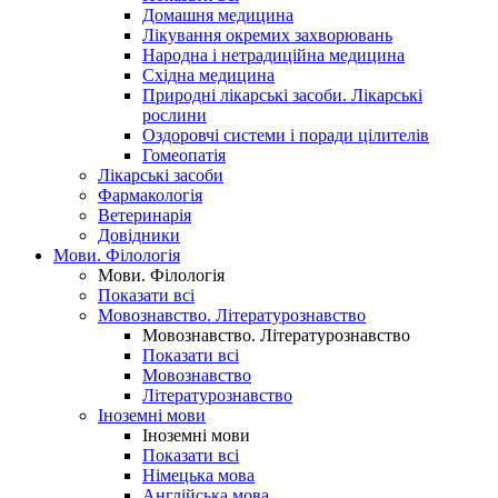
Домашня медицина
Лікування окремих захворювань
Народна і нетрадиційна медицина
Східна медицина
Природні лікарські засоби. Лікарські
рослини
Оздоровчі системи і поради цілителів
Гомеопатія
Лікарські засоби
Фармакологія
Ветеринарія
Довідники
Мови. Філологія
Мови. Філологія
Показати всі
Мовознавство. Літературознавство
Мовознавство. Літературознавство
Показати всі
Мовознавство
Літературознавство
Іноземні мови
Іноземні мови
Показати всі
Німецька мова
Англійська мова