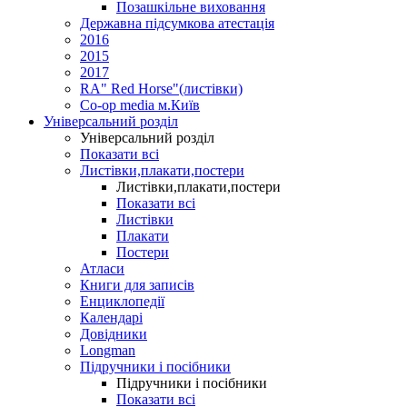
Позашкільне виховання
Державна підсумкова атестація
2016
2015
2017
RA" Red Horse"(листівки)
Co-op media м.Київ
Універсальний розділ
Універсальний розділ
Показати всі
Листівки,плакати,постери
Листівки,плакати,постери
Показати всі
Листівки
Плакати
Постери
Атласи
Книги для записів
Енциклопедії
Календарі
Довідники
Longman
Підручники і посібники
Підручники і посібники
Показати всі