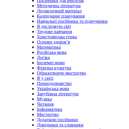
Посібники для вчителів
Методична література
Дидактичний матеріал
Календарне планування
Навчальні посібники та підручники
Я досліджую світ
Трудове навчання
Християнська етика
Основи здоров’я
Математика
Російська мова
Логіка
Іноземні мови
Фізична культура
Образотворче мистецтво
Я у світі
Природознавство
Українська мова
Зарубіжна література
Музика
Читання
Інформатика
Мистецтво
Додаткові посібники
Довідники та словники