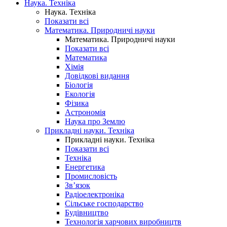
Наука. Техніка
Наука. Техніка
Показати всі
Математика. Природничі науки
Математика. Природничі науки
Показати всі
Математика
Хімія
Довідкові видання
Біологія
Екологія
Фізика
Астрономія
Наука про Землю
Прикладні науки. Техніка
Прикладні науки. Техніка
Показати всі
Техніка
Енергетика
Промисловість
Зв’язок
Радіоелектроніка
Сільське господарство
Будівництво
Технологія харчових виробництв