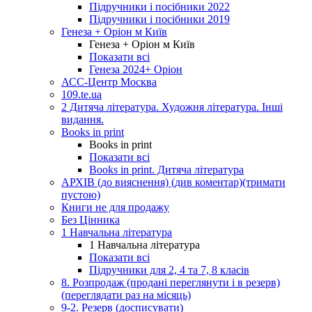
Підручники і посібники 2022
Підручники і посібники 2019
Генеза + Оріон м Київ
Генеза + Оріон м Київ
Показати всі
Генеза 2024+ Оріон
АСС-Центр Москва
109.te.ua
2 Дитяча література. Художня література. Інші
видання.
Books in print
Books in print
Показати всі
Books in print. Дитяча література
АРХІВ (до вияснення) (див коментар)(тримати
пустою)
Книги не для продажу
Без Цінника
1 Навчальна література
1 Навчальна література
Показати всі
Підручники для 2, 4 та 7, 8 класів
8. Розпродаж (продані переглянути і в резерв)
(переглядати раз на місяць)
9-2. Резерв (досписувати)