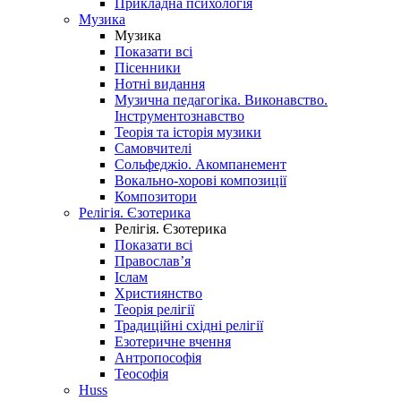
Прикладна психологія
Музика
Музика
Показати всі
Пісенники
Нотні видання
Музична педагогіка. Виконавство.
Інструментознавство
Теорія та історія музики
Самовчителі
Сольфеджіо. Акомпанемент
Вокально-хорові композиції
Композитори
Релігія. Єзотерика
Релігія. Єзотерика
Показати всі
Православ’я
Іслам
Християнство
Теорія релігії
Традиційні східні релігії
Езотеричне вчення
Антропософія
Теософія
Huss