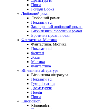
Драматургія
Проза
Foreign Books
Любовний роман
Любовний роман
Показати всі
Закордонний любовний роман
Вітчизняний любовний роман
Еротична проза і поезія
Фантастика. Містика
Фантастика. Містика
Показати всі
Фентезі
Жахи
Містика
Фантастика
Вітчизняна література
Вітчизняна література
Показати всі
Гумор і сатира
Драматургія
Поезія
Проза
Кіноповісті
Кіноповісті