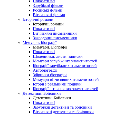
Показати всі
Зарубіжні фільми
Російські фільми
Вітчизняні фільми
Історичні романи
Історичні романи
Показати всі
Вітчизняні письменники
Закордонні письменники
Мемуари. Біографії
Мемуари. Біографії
Показати всі
Щоденники, листи, записки
Мемуари зарубіжних знаменитостей
Біографії зарубіжних знаменитостей
Автобіографії
Збірники біографій
Мемуари вітчизняних знаменитостей
Історії з реальними подіями
Біографії вітчизняних знаменитостей
Детективи. Бойовики
Детективи. Бойовики
Показати всі
Зарубіжні детективи та бойовики
Вітчизняні детективи та бойовики