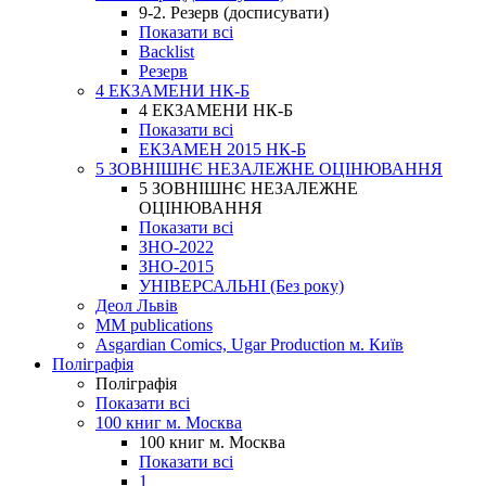
9-2. Резерв (досписувати)
Показати всі
Backlist
Резерв
4 ЕКЗАМЕНИ НК-Б
4 ЕКЗАМЕНИ НК-Б
Показати всі
ЕКЗАМЕН 2015 НК-Б
5 ЗОВНІШНЄ НЕЗАЛЕЖНЕ ОЦІНЮВАННЯ
5 ЗОВНІШНЄ НЕЗАЛЕЖНЕ
ОЦІНЮВАННЯ
Показати всі
ЗНО-2022
ЗНО-2015
УНІВЕРСАЛЬНІ (Без року)
Деол Львів
MM publications
Asgardian Comics, Ugar Production м. Київ
Поліграфія
Поліграфія
Показати всі
100 книг м. Москва
100 книг м. Москва
Показати всі
1