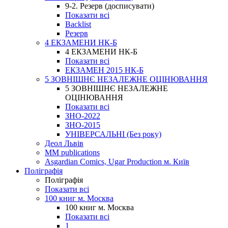
9-2. Резерв (досписувати)
Показати всі
Backlist
Резерв
4 ЕКЗАМЕНИ НК-Б
4 ЕКЗАМЕНИ НК-Б
Показати всі
ЕКЗАМЕН 2015 НК-Б
5 ЗОВНІШНЄ НЕЗАЛЕЖНЕ ОЦІНЮВАННЯ
5 ЗОВНІШНЄ НЕЗАЛЕЖНЕ
ОЦІНЮВАННЯ
Показати всі
ЗНО-2022
ЗНО-2015
УНІВЕРСАЛЬНІ (Без року)
Деол Львів
MM publications
Asgardian Comics, Ugar Production м. Київ
Поліграфія
Поліграфія
Показати всі
100 книг м. Москва
100 книг м. Москва
Показати всі
1