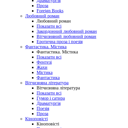
Драматургія
Проза
Foreign Books
Любовний роман
Любовний роман
Показати всі
Закордонний любовний роман
Вітчизняний любовний роман
Еротична проза і поезія
Фантастика. Містика
Фантастика. Містика
Показати всі
Фентезі
Жахи
Містика
Фантастика
Вітчизняна література
Вітчизняна література
Показати всі
Гумор і сатира
Драматургія
Поезія
Проза
Кіноповісті
Кіноповісті