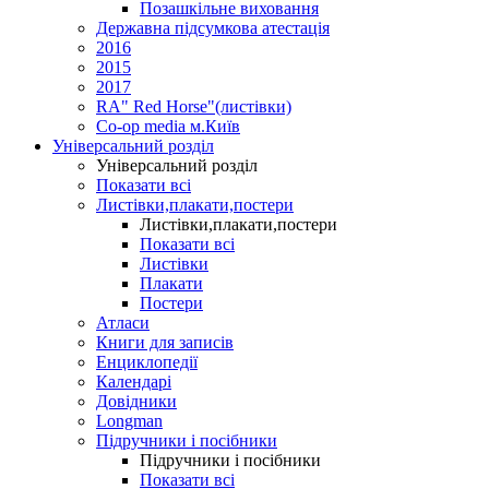
Позашкільне виховання
Державна підсумкова атестація
2016
2015
2017
RA" Red Horse"(листівки)
Co-op media м.Київ
Універсальний розділ
Універсальний розділ
Показати всі
Листівки,плакати,постери
Листівки,плакати,постери
Показати всі
Листівки
Плакати
Постери
Атласи
Книги для записів
Енциклопедії
Календарі
Довідники
Longman
Підручники і посібники
Підручники і посібники
Показати всі