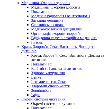
Медицина. Охорона здоров’я
Медицина. Охорона здоров’я
Показати всі
Медична радіологія і рентгенологія
Загальна медицина
Сестринська справа
Медико-біологічні дисципліни
Організація охорони здоров’я
Відбудовна та реабілітаційна медицина
Гігієна
Краса. Здоров’я. Секс. Вагітність. Догляд за
дитиною
Краса. Здоров’я. Секс. Вагітність. Догляд за
дитиною
Показати всі
Вагітність і догляд за дитиною
Здорове харчування
Етикет
Інтимне життя. Секс
Здоровий спосіб життя
Зовнішність
Імідж
Окремі системи лікування
Окремі системи лікування
Показати всі