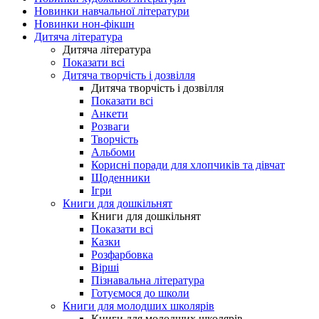
Новинки навчальної літератури
Новинки нон-фікшн
Дитяча література
Дитяча література
Показати всі
Дитяча творчість і дозвілля
Дитяча творчість і дозвілля
Показати всі
Анкети
Розваги
Творчість
Альбоми
Корисні поради для хлопчиків та дівчат
Щоденники
Ігри
Книги для дошкільнят
Книги для дошкільнят
Показати всі
Казки
Розфарбовка
Вірші
Пізнавальна література
Готуємося до школи
Книги для молодших школярів
Книги для молодших школярів