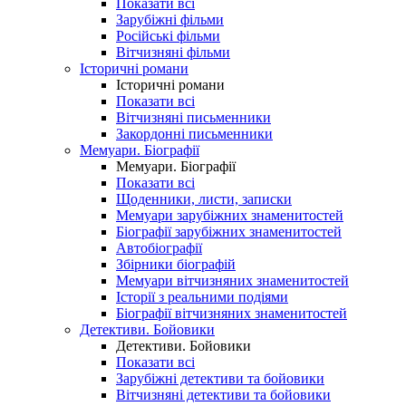
Показати всі
Зарубіжні фільми
Російські фільми
Вітчизняні фільми
Історичні романи
Історичні романи
Показати всі
Вітчизняні письменники
Закордонні письменники
Мемуари. Біографії
Мемуари. Біографії
Показати всі
Щоденники, листи, записки
Мемуари зарубіжних знаменитостей
Біографії зарубіжних знаменитостей
Автобіографії
Збірники біографій
Мемуари вітчизняних знаменитостей
Історії з реальними подіями
Біографії вітчизняних знаменитостей
Детективи. Бойовики
Детективи. Бойовики
Показати всі
Зарубіжні детективи та бойовики
Вітчизняні детективи та бойовики