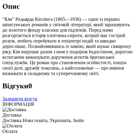
Опис
"Кім" Редьярда Кіплінга (1865—1936) — один із перших
шпигунських романів у світовій літературі, який зараховують
до золотого фонду класики для підлітків. Перед нами
розгортається історія хлопчика-сироти, котрий має гострий
розум, любить перебувати в епіцентрі подій та швидко
дорослішає. Познайомившись із ламою, який шукає священну
ріку, Кім вирушає разом з ним у подорож Індостаном, дорогою
встигаючи виконувати доручення агентів британської
спецслужби. Це роман про становлення особистості, пошук
своєї долі, дружбу поколінь, а найголовніше — про вміння
виживати в складному та суперечливому світі.
Відгуки
0
Залишити відгук
ІНФОРМАЦІЯ
Доставка
Доставка Нова пошта, Укрпошта, Justin
Оплата