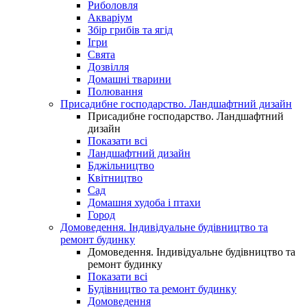
Риболовля
Акваріум
Збір грибів та ягід
Ігри
Свята
Дозвілля
Домашні тварини
Полювання
Присадибне господарство. Ландшафтний дизайн
Присадибне господарство. Ландшафтний
дизайн
Показати всі
Ландшафтний дизайн
Бджільництво
Квітництво
Сад
Домашня худоба і птахи
Город
Домоведення. Індивідуальне будівництво та
ремонт будинку
Домоведення. Індивідуальне будівництво та
ремонт будинку
Показати всі
Будівництво та ремонт будинку
Домоведення