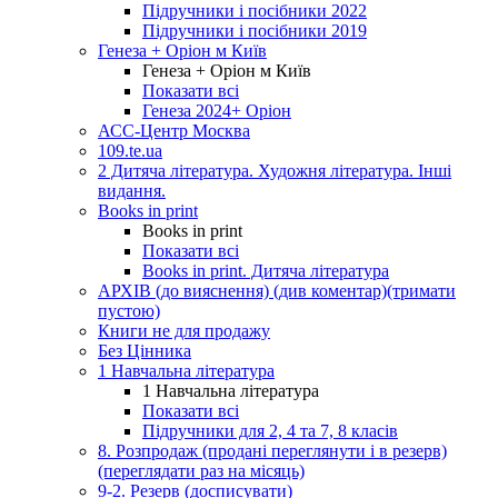
Підручники і посібники 2022
Підручники і посібники 2019
Генеза + Оріон м Київ
Генеза + Оріон м Київ
Показати всі
Генеза 2024+ Оріон
АСС-Центр Москва
109.te.ua
2 Дитяча література. Художня література. Інші
видання.
Books in print
Books in print
Показати всі
Books in print. Дитяча література
АРХІВ (до вияснення) (див коментар)(тримати
пустою)
Книги не для продажу
Без Цінника
1 Навчальна література
1 Навчальна література
Показати всі
Підручники для 2, 4 та 7, 8 класів
8. Розпродаж (продані переглянути і в резерв)
(переглядати раз на місяць)
9-2. Резерв (досписувати)