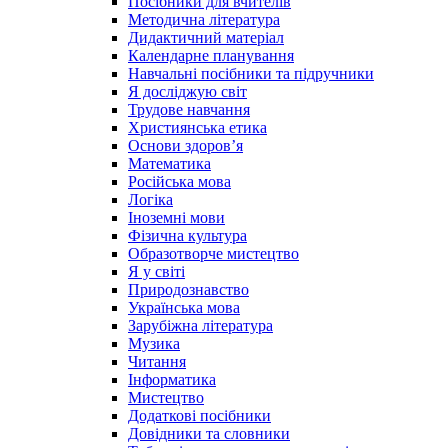
Посібники для вчителів
Методична література
Дидактичний матеріал
Календарне планування
Навчальні посібники та підручники
Я досліджую світ
Трудове навчання
Християнська етика
Основи здоров’я
Математика
Російська мова
Логіка
Іноземні мови
Фізична культура
Образотворче мистецтво
Я у світі
Природознавство
Українська мова
Зарубіжна література
Музика
Читання
Інформатика
Мистецтво
Додаткові посібники
Довідники та словники