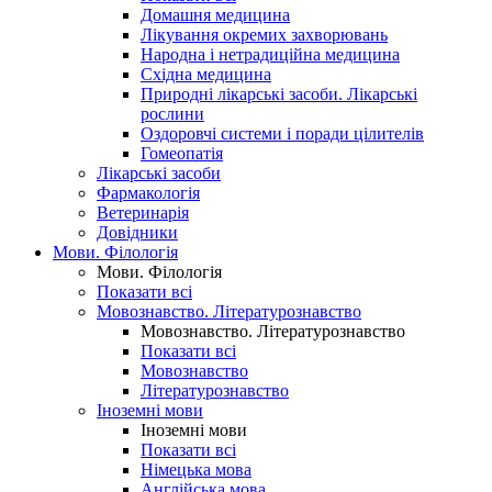
Домашня медицина
Лікування окремих захворювань
Народна і нетрадиційна медицина
Східна медицина
Природні лікарські засоби. Лікарські
рослини
Оздоровчі системи і поради цілителів
Гомеопатія
Лікарські засоби
Фармакологія
Ветеринарія
Довідники
Мови. Філологія
Мови. Філологія
Показати всі
Мовознавство. Літературознавство
Мовознавство. Літературознавство
Показати всі
Мовознавство
Літературознавство
Іноземні мови
Іноземні мови
Показати всі
Німецька мова
Англійська мова