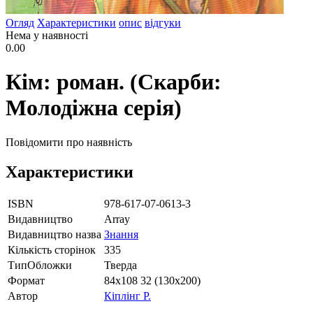
Огляд
Характеристики
опис
відгуки
Нема у наявності
0.00
Кім: роман. (Скарби:
Молодіжна серія)
Повідомити про наявність
Характеристики
ISBN
978-617-07-0613-3
Видавництво
Array
Видавництво назва
Знання
Кількість сторінок
335
ТипОбложки
Тверда
Формат
84х108 32 (130х200)
Автор
Кіплінг Р.