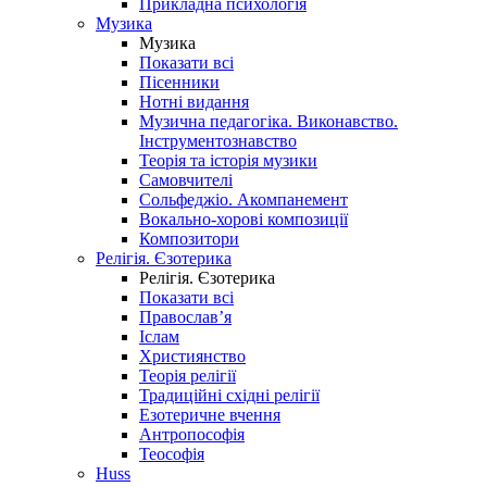
Прикладна психологія
Музика
Музика
Показати всі
Пісенники
Нотні видання
Музична педагогіка. Виконавство.
Інструментознавство
Теорія та історія музики
Самовчителі
Сольфеджіо. Акомпанемент
Вокально-хорові композиції
Композитори
Релігія. Єзотерика
Релігія. Єзотерика
Показати всі
Православ’я
Іслам
Християнство
Теорія релігії
Традиційні східні релігії
Езотеричне вчення
Антропософія
Теософія
Huss