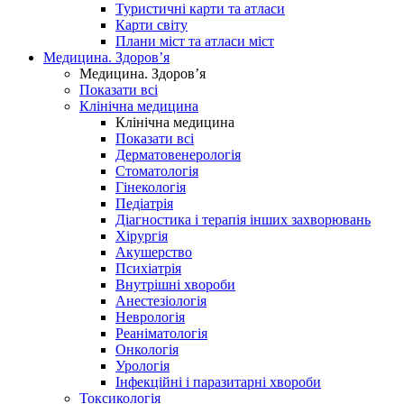
Туристичні карти та атласи
Карти світу
Плани міст та атласи міст
Медицина. Здоров’я
Медицина. Здоров’я
Показати всі
Клінічна медицина
Клінічна медицина
Показати всі
Дерматовенерологія
Стоматологія
Гінекологія
Педіатрія
Діагностика і терапія інших захворювань
Хірургія
Акушерство
Психіатрія
Внутрішні хвороби
Анестезіологія
Неврологія
Реаніматологія
Онкологія
Урологія
Інфекційні і паразитарні хвороби
Токсикологія