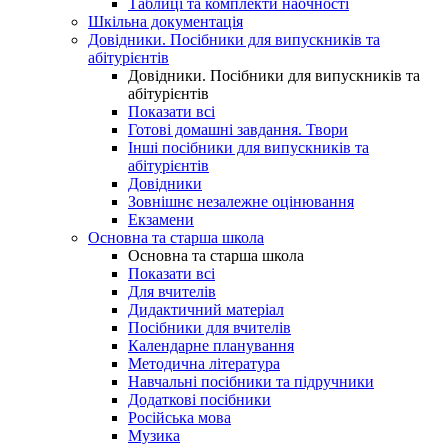
Таблиці та комплекти наочності
Шкільна документація
Довідники. Посібники для випускників та
абітурієнтів
Довідники. Посібники для випускників та
абітурієнтів
Показати всі
Готові домашні завдання. Твори
Інші посібники для випускників та
абітурієнтів
Довідники
Зовнішнє незалежне оцінювання
Екзамени
Основна та старша школа
Основна та старша школа
Показати всі
Для вчителів
Дидактичний матеріал
Посібники для вчителів
Календарне планування
Методична література
Навчальні посібники та підручники
Додаткові посібники
Російська мова
Музика