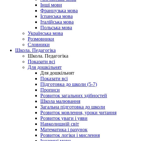
Інші мови
Французька мова
Іспанська мова
Італійська мова
Польська мова
Українська мова
Розмовники
Словники
Школа. Педагогіка
Школа. Педагогіка
Показати всі
Для дошкільнят
Для дошкільнят
Показати всі
Підготовка до школи (5-7)
Прописи
Розвиток загальних здібностей
Школа малювання
Загальна підготовка до школи
Розвиток мовлення, уроки читання
Розвиток уваги і уяви
Навколишній світ
Математика і рахунок
Розвиток логіки і мислення
Іноземні мови