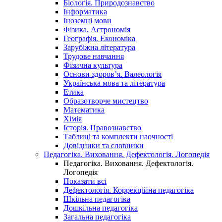
Біологія. Природознавство
Інформатика
Іноземні мови
Фізика. Астрономія
Географія. Економіка
Зарубіжна література
Трудове навчання
Фізична культура
Основи здоров’я. Валеологія
Українська мова та література
Етика
Образотворче мистецтво
Математика
Хімія
Історія. Правознавство
Таблиці та комплекти наочності
Довідники та словники
Педагогіка. Виховання. Дефектологія. Логопедія
Педагогіка. Виховання. Дефектологія.
Логопедія
Показати всі
Дефектологія. Коррекційна педагогіка
Шкільна педагогіка
Дошкільна педагогіка
Загальна педагогіка