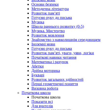
Основи безпеки
Методична література
Розвиток пам’яті
Готуємо руку до письма
Музика
Школа раннього розвитку (0-5)
Музика. Мистецтво
Розвиток мовлення
Знайомство з навколишнім середовищем
Іноземні мови
Готуємо руку до письма
Розвиток пам’яті, уваги, уяви, логіки
Початкові навики читання
Математика і рахунок
Абетки
Дрібна моторика
Букварі
Розвиток загальних здібностей
Перші геометричні поняття
Виховна робота
Початкова школа
Початкова школа
Показати всі
Для вчителів