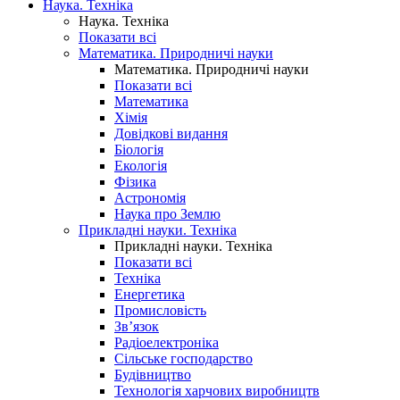
Наука. Техніка
Наука. Техніка
Показати всі
Математика. Природничі науки
Математика. Природничі науки
Показати всі
Математика
Хімія
Довідкові видання
Біологія
Екологія
Фізика
Астрономія
Наука про Землю
Прикладні науки. Техніка
Прикладні науки. Техніка
Показати всі
Техніка
Енергетика
Промисловість
Зв’язок
Радіоелектроніка
Сільське господарство
Будівництво
Технологія харчових виробництв