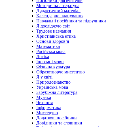
Посібники для вчителів
Методична література
Дидактичний матеріал
Календарне планування
Навчальні посібники та підручники
Я досліджую світ
Трудове навчання
Християнська етика
Основи здоров’я
Математика
Російська мова
Логіка
Іноземні мови
Фізична культура
Образотворче мистецтво
Я у світі
Природознавство
Українська мова
Зарубіжна література
Музика
Читання
Інформатика
Мистецтво
Додаткові посібники
Довідники та словники