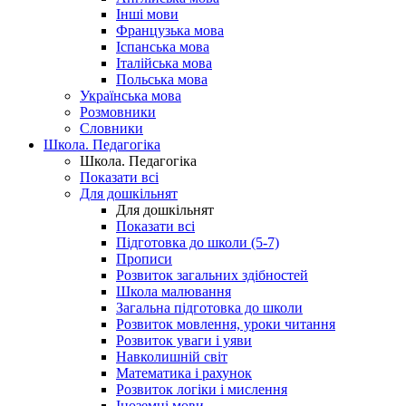
Інші мови
Французька мова
Іспанська мова
Італійська мова
Польська мова
Українська мова
Розмовники
Словники
Школа. Педагогіка
Школа. Педагогіка
Показати всі
Для дошкільнят
Для дошкільнят
Показати всі
Підготовка до школи (5-7)
Прописи
Розвиток загальних здібностей
Школа малювання
Загальна підготовка до школи
Розвиток мовлення, уроки читання
Розвиток уваги і уяви
Навколишній світ
Математика і рахунок
Розвиток логіки і мислення
Іноземні мови