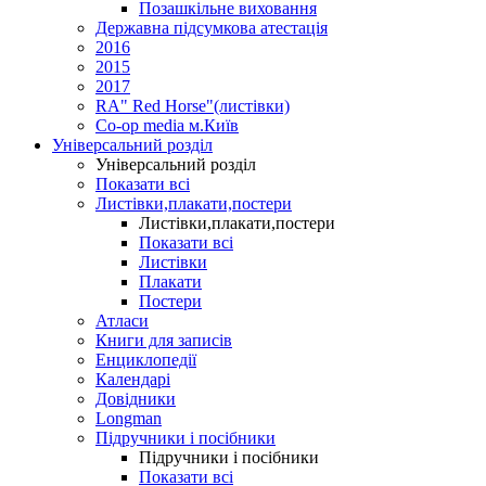
Позашкільне виховання
Державна підсумкова атестація
2016
2015
2017
RA" Red Horse"(листівки)
Co-op media м.Київ
Універсальний розділ
Універсальний розділ
Показати всі
Листівки,плакати,постери
Листівки,плакати,постери
Показати всі
Листівки
Плакати
Постери
Атласи
Книги для записів
Енциклопедії
Календарі
Довідники
Longman
Підручники і посібники
Підручники і посібники
Показати всі