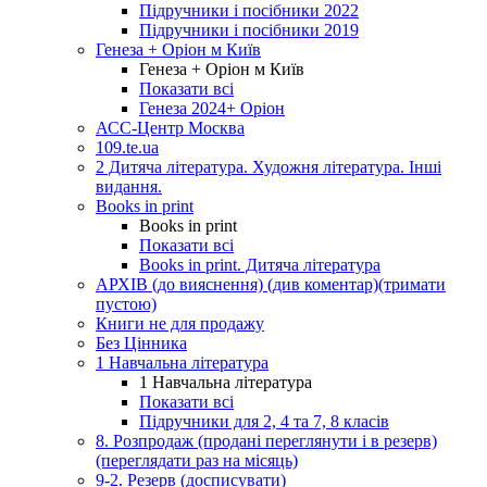
Підручники і посібники 2022
Підручники і посібники 2019
Генеза + Оріон м Київ
Генеза + Оріон м Київ
Показати всі
Генеза 2024+ Оріон
АСС-Центр Москва
109.te.ua
2 Дитяча література. Художня література. Інші
видання.
Books in print
Books in print
Показати всі
Books in print. Дитяча література
АРХІВ (до вияснення) (див коментар)(тримати
пустою)
Книги не для продажу
Без Цінника
1 Навчальна література
1 Навчальна література
Показати всі
Підручники для 2, 4 та 7, 8 класів
8. Розпродаж (продані переглянути і в резерв)
(переглядати раз на місяць)
9-2. Резерв (досписувати)