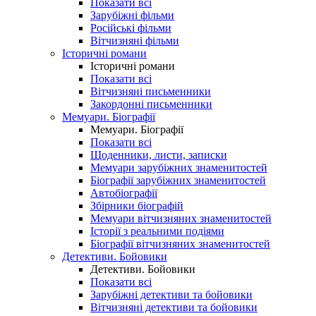
Показати всі
Зарубіжні фільми
Російські фільми
Вітчизняні фільми
Історичні романи
Історичні романи
Показати всі
Вітчизняні письменники
Закордонні письменники
Мемуари. Біографії
Мемуари. Біографії
Показати всі
Щоденники, листи, записки
Мемуари зарубіжних знаменитостей
Біографії зарубіжних знаменитостей
Автобіографії
Збірники біографій
Мемуари вітчизняних знаменитостей
Історії з реальними подіями
Біографії вітчизняних знаменитостей
Детективи. Бойовики
Детективи. Бойовики
Показати всі
Зарубіжні детективи та бойовики
Вітчизняні детективи та бойовики