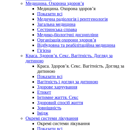
Медицина. Охорона здоров’я
Медицина. Охорона здоров’я
Показати всі
Медична радіологія і рентгенологія
Загальна медицина
Сестринська справа
Медико-біологічні дисципліни
Організація охорони здоров’я
Відбудовна та реабілітаційна медицина
Гігієна
Краса. Здоров’я. Секс. Вагітність. Догляд за
дитиною
Краса. Здоров’я. Секс. Вагітність. Догляд за
дитиною
Показати всі
Вагітність і догляд за дитиною
Здорове харчування
Етикет
Інтимне життя. Секс
Здоровий спосіб життя
Зовнішність
Імідж
Окремі системи лікування
Окремі системи лікування
Показати всі