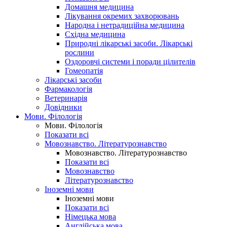
Домашня медицина
Лікування окремих захворювань
Народна і нетрадиційна медицина
Східна медицина
Природні лікарські засоби. Лікарські
рослини
Оздоровчі системи і поради цілителів
Гомеопатія
Лікарські засоби
Фармакологія
Ветеринарія
Довідники
Мови. Філологія
Мови. Філологія
Показати всі
Мовознавство. Літературознавство
Мовознавство. Літературознавство
Показати всі
Мовознавство
Літературознавство
Іноземні мови
Іноземні мови
Показати всі
Німецька мова
Англійська мова