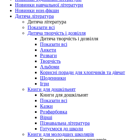
Новинки навчальної літератури
Новинки нон-фікшн
Дитяча література
Дитяча література
Показати всі
Дитяча творчість і дозвілля
Дитяча творчість і дозвілля
Показати всі
Анкети
Розваги
Творчість
Альбоми
Корисні поради для хлопчиків та дівчат
Щоденники
Ігри
Книги для дошкільнят
Книги для дошкільнят
Показати всі
Казки
Розфарбовка
Вірші
Пізнавальна література
Готуємося до школи
Книги для молодших школярів
Книги для молодших школярів