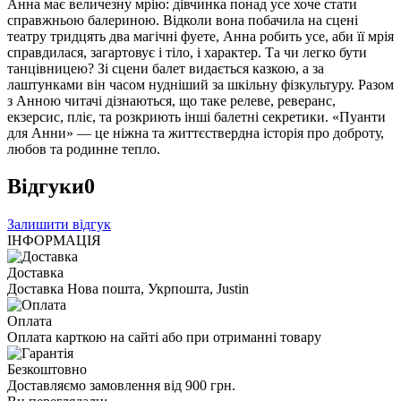
Анна має величезну мрію: дівчинка понад усе хоче стати
справжньою балериною. Відколи вона побачила на сцені
театру тридцять два магічні фуете, Анна робить усе, аби її мрія
справдилася, загартовує і тіло, і характер. Та чи легко бути
танцівницею? Зі сцени балет видається казкою, а за
лаштунками він часом нудніший за шкільну фізкультуру. Разом
з Анною читачі дізнаються, що таке релеве, реверанс,
екзерсис, пліє, та розкриють інші балетні секретики. «Пуанти
для Анни» — це ніжна та життєствердна історія про доброту,
любов та родинне тепло.
Відгуки
0
Залишити відгук
ІНФОРМАЦІЯ
Доставка
Доставка Нова пошта, Укрпошта, Justin
Оплата
Оплата карткою на сайті або при отриманні товару
Безкоштовно
Доставляємо замовлення від 900 грн.