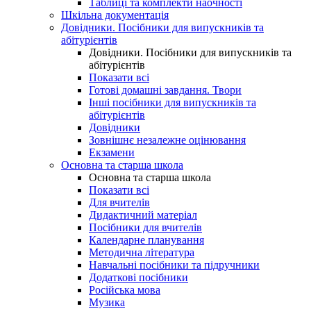
Таблиці та комплекти наочності
Шкільна документація
Довідники. Посібники для випускників та
абітурієнтів
Довідники. Посібники для випускників та
абітурієнтів
Показати всі
Готові домашні завдання. Твори
Інші посібники для випускників та
абітурієнтів
Довідники
Зовнішнє незалежне оцінювання
Екзамени
Основна та старша школа
Основна та старша школа
Показати всі
Для вчителів
Дидактичний матеріал
Посібники для вчителів
Календарне планування
Методична література
Навчальні посібники та підручники
Додаткові посібники
Російська мова
Музика