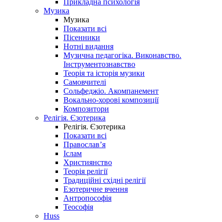
Прикладна психологія
Музика
Музика
Показати всі
Пісенники
Нотні видання
Музична педагогіка. Виконавство.
Інструментознавство
Теорія та історія музики
Самовчителі
Сольфеджіо. Акомпанемент
Вокально-хорові композиції
Композитори
Релігія. Єзотерика
Релігія. Єзотерика
Показати всі
Православ’я
Іслам
Християнство
Теорія релігії
Традиційні східні релігії
Езотеричне вчення
Антропософія
Теософія
Huss