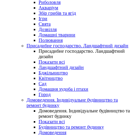
Риболовля
Акваріум
Збір грибів та ягід
Ігри
Свята
Дозвілля
Домашні тварини
Полювання
Присадибне господарство. Ландшафтний дизайн
Присадибне господарство. Ландшафтний
дизайн
Показати всі
Ландшафтний дизайн
Бджільництво
Квітництво
Сад
Домашня худоба і птахи
Город
Домоведення. Індивідуальне будівництво та
ремонт будинку
Домоведення. Індивідуальне будівництво та
ремонт будинку
Показати всі
Будівництво та ремонт будинку
Домоведення