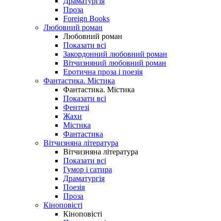
Драматургія
Проза
Foreign Books
Любовний роман
Любовний роман
Показати всі
Закордонний любовний роман
Вітчизняний любовний роман
Еротична проза і поезія
Фантастика. Містика
Фантастика. Містика
Показати всі
Фентезі
Жахи
Містика
Фантастика
Вітчизняна література
Вітчизняна література
Показати всі
Гумор і сатира
Драматургія
Поезія
Проза
Кіноповісті
Кіноповісті