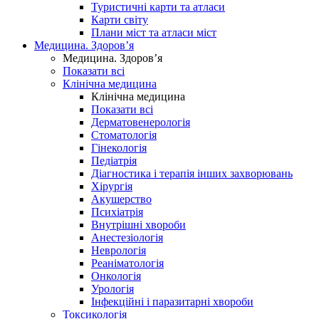
Туристичні карти та атласи
Карти світу
Плани міст та атласи міст
Медицина. Здоров’я
Медицина. Здоров’я
Показати всі
Клінічна медицина
Клінічна медицина
Показати всі
Дерматовенерологія
Стоматологія
Гінекологія
Педіатрія
Діагностика і терапія інших захворювань
Хірургія
Акушерство
Психіатрія
Внутрішні хвороби
Анестезіологія
Неврологія
Реаніматологія
Онкологія
Урологія
Інфекційні і паразитарні хвороби
Токсикологія