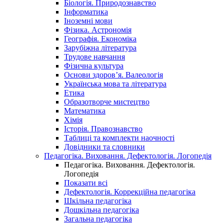
Біологія. Природознавство
Інформатика
Іноземні мови
Фізика. Астрономія
Географія. Економіка
Зарубіжна література
Трудове навчання
Фізична культура
Основи здоров’я. Валеологія
Українська мова та література
Етика
Образотворче мистецтво
Математика
Хімія
Історія. Правознавство
Таблиці та комплекти наочності
Довідники та словники
Педагогіка. Виховання. Дефектологія. Логопедія
Педагогіка. Виховання. Дефектологія.
Логопедія
Показати всі
Дефектологія. Коррекційна педагогіка
Шкільна педагогіка
Дошкільна педагогіка
Загальна педагогіка