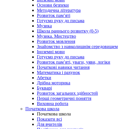
Основи безпеки
Методична література
Розвиток пам’яті
Готуємо руку до письма
Музика
Школа раннього розвитку (0-5)
Музика. Мистецтво
Розвиток мовлення
Знайомство з навколишнім середовищем
Іноземні мови
Готуємо руку до письма
Розвиток пам’яті, уваги, уяви, логіки
Початкові навики читання
Математика і рахунок
Абетки
Дрібна моторика
Букварі
Розвиток загальних здібностей
Перші геометричні поняття
Виховна робота
Початкова школа
Початкова школа
Показати всі
Для вчителів