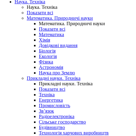
Наука. Техніка
Наука. Техніка
Показати всі
Математика. Природничі науки
Математика. Природничі науки
Показати всі
Математика
Хімія
Довідкові видання
Біологія
Екологія
Фізика
Астрономія
Наука про Землю
Прикладні науки. Техніка
Прикладні науки. Техніка
Показати всі
Техніка
Енергетика
Промисловість
Зв’язок
Радіоелектроніка
Сільське господарство
Будівництво
Технологія харчових виробництв