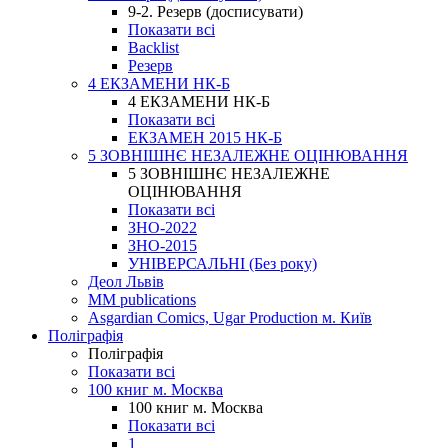
9-2. Резерв (досписувати)
Показати всі
Backlist
Резерв
4 ЕКЗАМЕНИ НК-Б
4 ЕКЗАМЕНИ НК-Б
Показати всі
ЕКЗАМЕН 2015 НК-Б
5 ЗОВНІШНЄ НЕЗАЛЕЖНЕ ОЦІНЮВАННЯ
5 ЗОВНІШНЄ НЕЗАЛЕЖНЕ
ОЦІНЮВАННЯ
Показати всі
ЗНО-2022
ЗНО-2015
УНІВЕРСАЛЬНІ (Без року)
Деол Львів
MM publications
Asgardian Comics, Ugar Production м. Київ
Поліграфія
Поліграфія
Показати всі
100 книг м. Москва
100 книг м. Москва
Показати всі
1