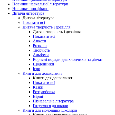
Новинки навчальної літератури
Новинки нон-фікшн
Дитяча література
Дитяча література
Показати всі
Дитяча творчість і дозвілля
Дитяча творчість і дозвілля
Показати всі
Анкети
Розваги
Творчість
Альбоми
Корисні поради для хлопчиків та дівчат
Щоденники
Ігри
Книги для дошкільнят
Книги для дошкільнят
Показати всі
Казки
Розфарбовка
Вірші
Пізнавальна література
Готуємося до школи
Книги для молодших школярів
Книги для молодших школярів