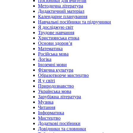
Посібники для вчителів
Методична література
Дидактичний матеріал
Календарне планування
Навчальні посібники та підручники
Я досліджую світ
Трудове навчання
Християнська етика
Основи здоров’я
Математика
Російська мова
Логіка
Іноземні мови
Фізична культура
Образотворче мистецтво
Я у світі
Природознавство
Українська мова
Зарубіжна література
Музика
Читання
Інформатика
Мистецтво
Додаткові посібники
Довідники та словники