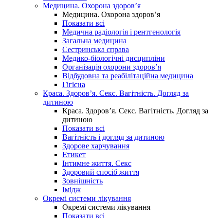
Медицина. Охорона здоров’я
Медицина. Охорона здоров’я
Показати всі
Медична радіологія і рентгенологія
Загальна медицина
Сестринська справа
Медико-біологічні дисципліни
Організація охорони здоров’я
Відбудовна та реабілітаційна медицина
Гігієна
Краса. Здоров’я. Секс. Вагітність. Догляд за
дитиною
Краса. Здоров’я. Секс. Вагітність. Догляд за
дитиною
Показати всі
Вагітність і догляд за дитиною
Здорове харчування
Етикет
Інтимне життя. Секс
Здоровий спосіб життя
Зовнішність
Імідж
Окремі системи лікування
Окремі системи лікування
Показати всі