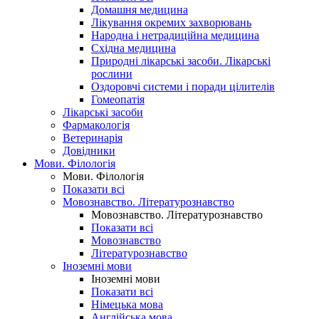
Домашня медицина
Лікування окремих захворювань
Народна і нетрадиційна медицина
Східна медицина
Природні лікарські засоби. Лікарські
рослини
Оздоровчі системи і поради цілителів
Гомеопатія
Лікарські засоби
Фармакологія
Ветеринарія
Довідники
Мови. Філологія
Мови. Філологія
Показати всі
Мовознавство. Літературознавство
Мовознавство. Літературознавство
Показати всі
Мовознавство
Літературознавство
Іноземні мови
Іноземні мови
Показати всі
Німецька мова
Англійська мова