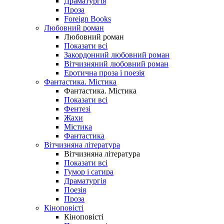
Драматургія
Проза
Foreign Books
Любовний роман
Любовний роман
Показати всі
Закордонний любовний роман
Вітчизняний любовний роман
Еротична проза і поезія
Фантастика. Містика
Фантастика. Містика
Показати всі
Фентезі
Жахи
Містика
Фантастика
Вітчизняна література
Вітчизняна література
Показати всі
Гумор і сатира
Драматургія
Поезія
Проза
Кіноповісті
Кіноповісті