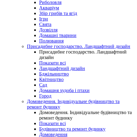
Риболовля
Акваріум
Збір грибів та ягід
Ігри
Свята
Дозвілля
Домашні тварини
Полювання
Присадибне господарство. Ландшафтний дизайн
Присадибне господарство. Ландшафтний
дизайн
Показати всі
Ландшафтний дизайн
Бджільництво
Квітництво
Сад
Домашня худоба і птахи
Город
Домоведення. Індивідуальне будівництво та
ремонт будинку
Домоведення. Індивідуальне будівництво та
ремонт будинку
Показати всі
Будівництво та ремонт будинку
Домоведення