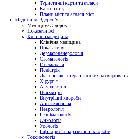
Туристичні карти та атласи
Карти світу
Плани міст та атласи міст
Медицина. Здоров’я
Медицина. Здоров’я
Показати всі
Клінічна медицина
Клінічна медицина
Показати всі
Дерматовенерологія
Стоматологія
Гінекологія
Педіатрія
Діагностика і терапія інших захворювань
Хірургія
Акушерство
Психіатрія
Внутрішні хвороби
Анестезіологія
Неврологія
Реаніматологія
Онкологія
Урологія
Інфекційні і паразитарні хвороби
Токсикологія