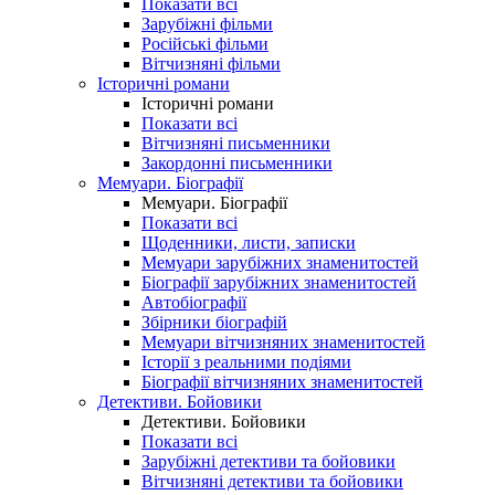
Показати всі
Зарубіжні фільми
Російські фільми
Вітчизняні фільми
Історичні романи
Історичні романи
Показати всі
Вітчизняні письменники
Закордонні письменники
Мемуари. Біографії
Мемуари. Біографії
Показати всі
Щоденники, листи, записки
Мемуари зарубіжних знаменитостей
Біографії зарубіжних знаменитостей
Автобіографії
Збірники біографій
Мемуари вітчизняних знаменитостей
Історії з реальними подіями
Біографії вітчизняних знаменитостей
Детективи. Бойовики
Детективи. Бойовики
Показати всі
Зарубіжні детективи та бойовики
Вітчизняні детективи та бойовики