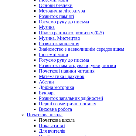
Основи безпеки
Методична література
Розвиток пам’яті
Готуємо руку до письма
Музика
Школа раннього розвитку (0-5)
Музика. Мистецтво
Розвиток мовлення
Знайомство з навколишнім середовищем
Іноземні мови
Готуємо руку до письма
Розвиток пам’яті, уваги, уяви, логіки
Початкові навики читання
Математика і рахунок
Абетки
Дрібна моторика
Букварі
Розвиток загальних здібностей
Перші геометричні поняття
Виховна робота
Початкова школа
Початкова школа
Показати всі
Для вчителів