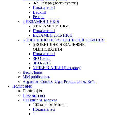
9-2. Резерв (досписувати)
Показати всі
Backlist
Резерв
4 ЕКЗАМЕНИ НК-Б
4 ЕКЗАМЕНИ НК-Б
Показати всі
ЕКЗАМЕН 2015 НК-Б
5 ЗОВНІШНЄ НЕЗАЛЕЖНЕ ОЦІНЮВАННЯ
5 ЗОВНІШНЄ НЕЗАЛЕЖНЕ
ОЦІНЮВАННЯ
Показати всі
ЗНО-2022
ЗНО-2015
УНІВЕРСАЛЬНІ (Без року)
Деол Львів
MM publications
Asgardian Comics, Ugar Production м. Київ
Поліграфія
Поліграфія
Показати всі
100 книг м. Москва
100 книг м. Москва
Показати всі
1