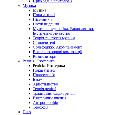
Прикладна психологія
Музика
Музика
Показати всі
Пісенники
Нотні видання
Музична педагогіка. Виконавство.
Інструментознавство
Теорія та історія музики
Самовчителі
Сольфеджіо. Акомпанемент
Вокально-хорові композиції
Композитори
Релігія. Єзотерика
Релігія. Єзотерика
Показати всі
Православ’я
Іслам
Християнство
Теорія релігії
Традиційні східні релігії
Езотеричне вчення
Антропософія
Теософія
Huss