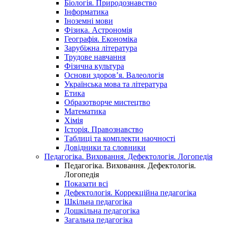
Біологія. Природознавство
Інформатика
Іноземні мови
Фізика. Астрономія
Географія. Економіка
Зарубіжна література
Трудове навчання
Фізична культура
Основи здоров’я. Валеологія
Українська мова та література
Етика
Образотворче мистецтво
Математика
Хімія
Історія. Правознавство
Таблиці та комплекти наочності
Довідники та словники
Педагогіка. Виховання. Дефектологія. Логопедія
Педагогіка. Виховання. Дефектологія.
Логопедія
Показати всі
Дефектологія. Коррекційна педагогіка
Шкільна педагогіка
Дошкільна педагогіка
Загальна педагогіка