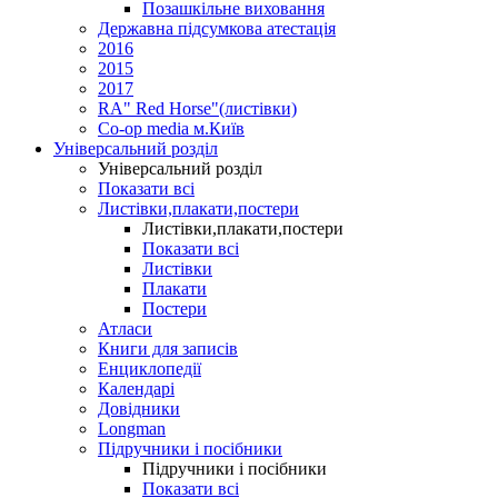
Позашкільне виховання
Державна підсумкова атестація
2016
2015
2017
RA" Red Horse"(листівки)
Co-op media м.Київ
Універсальний розділ
Універсальний розділ
Показати всі
Листівки,плакати,постери
Листівки,плакати,постери
Показати всі
Листівки
Плакати
Постери
Атласи
Книги для записів
Енциклопедії
Календарі
Довідники
Longman
Підручники і посібники
Підручники і посібники
Показати всі