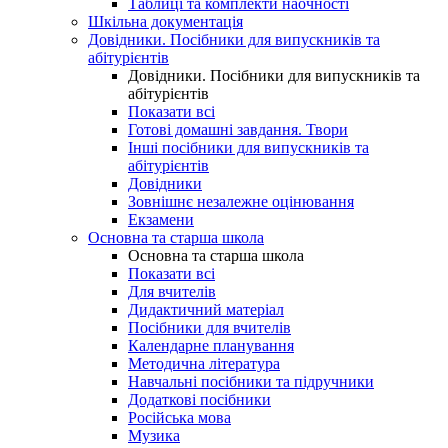
Таблиці та комплекти наочності
Шкільна документація
Довідники. Посібники для випускників та
абітурієнтів
Довідники. Посібники для випускників та
абітурієнтів
Показати всі
Готові домашні завдання. Твори
Інші посібники для випускників та
абітурієнтів
Довідники
Зовнішнє незалежне оцінювання
Екзамени
Основна та старша школа
Основна та старша школа
Показати всі
Для вчителів
Дидактичний матеріал
Посібники для вчителів
Календарне планування
Методична література
Навчальні посібники та підручники
Додаткові посібники
Російська мова
Музика