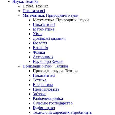
Наука. Техніка
Наука. Техніка
Показати всі
Математика. Природничі науки
Математика. Природничі науки
Показати всі
Математика
Хімія
Довідкові видання
Біологія
Екологія
Фізика
Астрономія
Наука про Землю
Прикладні науки. Техніка
Прикладні науки. Техніка
Показати всі
Техніка
Енергетика
Промисловість
Зв’язок
Радіоелектроніка
Сільське господарство
Будівництво
Технологія харчових виробництв