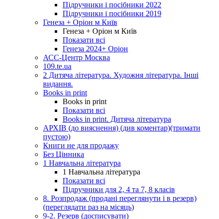
Підручники і посібники 2022
Підручники і посібники 2019
Генеза + Оріон м Київ
Генеза + Оріон м Київ
Показати всі
Генеза 2024+ Оріон
АСС-Центр Москва
109.te.ua
2 Дитяча література. Художня література. Інші
видання.
Books in print
Books in print
Показати всі
Books in print. Дитяча література
АРХІВ (до вияснення) (див коментар)(тримати
пустою)
Книги не для продажу
Без Цінника
1 Навчальна література
1 Навчальна література
Показати всі
Підручники для 2, 4 та 7, 8 класів
8. Розпродаж (продані переглянути і в резерв)
(переглядати раз на місяць)
9-2. Резерв (досписувати)