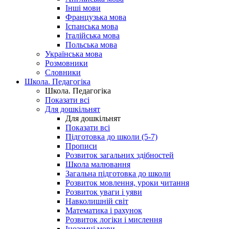
Інші мови
Французька мова
Іспанська мова
Італійська мова
Польська мова
Українська мова
Розмовники
Словники
Школа. Педагогіка
Школа. Педагогіка
Показати всі
Для дошкільнят
Для дошкільнят
Показати всі
Підготовка до школи (5-7)
Прописи
Розвиток загальних здібностей
Школа малювання
Загальна підготовка до школи
Розвиток мовлення, уроки читання
Розвиток уваги і уяви
Навколишній світ
Математика і рахунок
Розвиток логіки і мислення
Іноземні мови