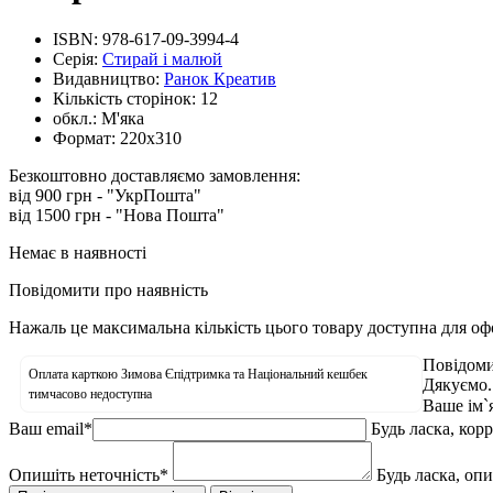
ISBN:
978-617-09-3994-4
Серія:
Стирай і малюй
Видавництво:
Ранок Креатив
Кількість сторінок:
12
обкл.:
М'яка
Формат:
220х310
Безкоштовно доставляємо замовлення:
від 900 грн - "УкрПошта"
від 1500 грн - "Нова Пошта"
Немає в наявності
Повідомити про наявність
Нажаль це максимальна кількість цього товару доступна для о
Повідоми
Оплата карткою Зимова Єпідтримка та Національний кешбек
Дякуємо.
тимчасово недоступна
Ваше ім`
Ваш email
*
Будь ласка, кор
Опишіть неточність
*
Будь ласка, оп