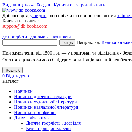
Видавництво – "Богдан"
Купити електронні книги
Доброго дня,
увійдіть
, щоб побачити свій персональний
кабінет
Контактна пошта:
support@dk-books.com
де придбати
|
допомога
|
контакти
Наприклад:
Велика книжка.
При замовленні від 1500 грн — у поштомат та відділення - без
Оплата карткою Зимова Єпідтримка та Національний кешбек т
Кошик
0
0
Відкладено
Каталог
Новинки
Новинки дитячої літератури
Новинки художньої літератури
Новинки навчальної літератури
Новинки нон-фікшн
Дитяча література
Дитяча творчість і дозвілля
Книги для дошкільнят