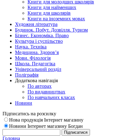
Книги для молодших школярів
Книги для найменших
Книги для школярів
Книги на іноземних мовах
Художня література
Будинок. Побут. Дозвілля. Туризм
Бізнес. Економіка. Право
Культура і суспільство
Наука. Техніка
Медицина. Здоров’я
Мови. Філологія
Школа. Педагогіка
Універсальний розділ
Поліграфія
Додаткова навігація
По авторах
По видавництвах
По навчальних класах
Новини
Підписатись на розсилку
Нова продукція Інтернет магазину
Новини Інтернет магазину Богдан
Головна