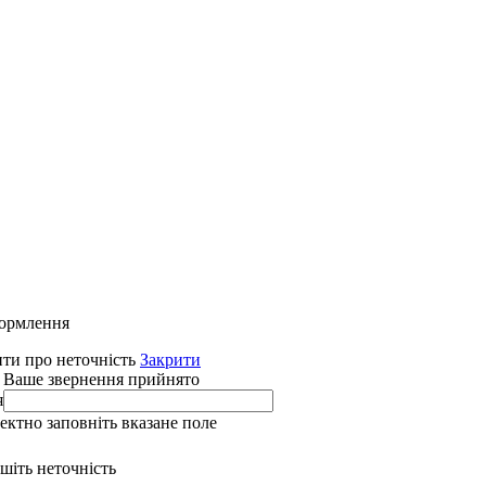
формлення
ти про неточність
Закрити
 Ваше звернення прийнято
я
ректно заповніть вказане поле
ишіть неточність