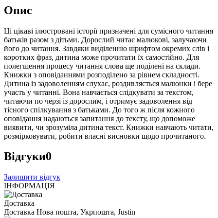
Опис
Ці цікаві ілюстровані історії призначені для сумісного читання
батьків разом з дітьми. Дорослий читає малюкові, залучаючи
його до читання. Завдяки виділенню шрифтом окремих слів і
коротких фраз, дитина може прочитати їх самостійно. Для
полегшення процесу читання слова ще поділені на склади.
Книжки з оповіданнями розподілено за рівнем складності.
Дитина із задоволенням слухає, роздивляється малюнки і бере
участь у читанні. Вона навчається слідкувати за текстом,
читаючи по черзі із дорослим, і отримує задоволення від
тісного спілкування з батьками. До того ж після кожного
оповідання надаються запитання до тексту, що допоможе
виявити, чи зрозуміла дитина текст. Книжки навчають читати,
розмірковувати, робити власні висновки щодо прочитаного.
Відгуки
0
Залишити відгук
ІНФОРМАЦІЯ
Доставка
Доставка Нова пошта, Укрпошта, Justin