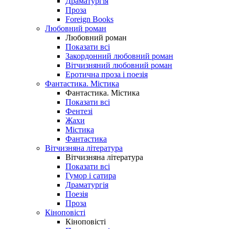
Драматургія
Проза
Foreign Books
Любовний роман
Любовний роман
Показати всі
Закордонний любовний роман
Вітчизняний любовний роман
Еротична проза і поезія
Фантастика. Містика
Фантастика. Містика
Показати всі
Фентезі
Жахи
Містика
Фантастика
Вітчизняна література
Вітчизняна література
Показати всі
Гумор і сатира
Драматургія
Поезія
Проза
Кіноповісті
Кіноповісті