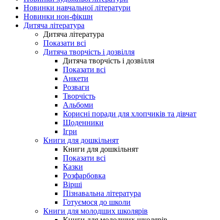
Новинки навчальної літератури
Новинки нон-фікшн
Дитяча література
Дитяча література
Показати всі
Дитяча творчість і дозвілля
Дитяча творчість і дозвілля
Показати всі
Анкети
Розваги
Творчість
Альбоми
Корисні поради для хлопчиків та дівчат
Щоденники
Ігри
Книги для дошкільнят
Книги для дошкільнят
Показати всі
Казки
Розфарбовка
Вірші
Пізнавальна література
Готуємося до школи
Книги для молодших школярів
Книги для молодших школярів