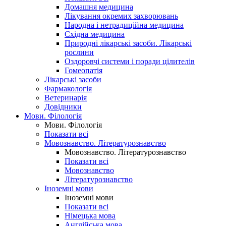
Домашня медицина
Лікування окремих захворювань
Народна і нетрадиційна медицина
Східна медицина
Природні лікарські засоби. Лікарські
рослини
Оздоровчі системи і поради цілителів
Гомеопатія
Лікарські засоби
Фармакологія
Ветеринарія
Довідники
Мови. Філологія
Мови. Філологія
Показати всі
Мовознавство. Літературознавство
Мовознавство. Літературознавство
Показати всі
Мовознавство
Літературознавство
Іноземні мови
Іноземні мови
Показати всі
Німецька мова
Англійська мова