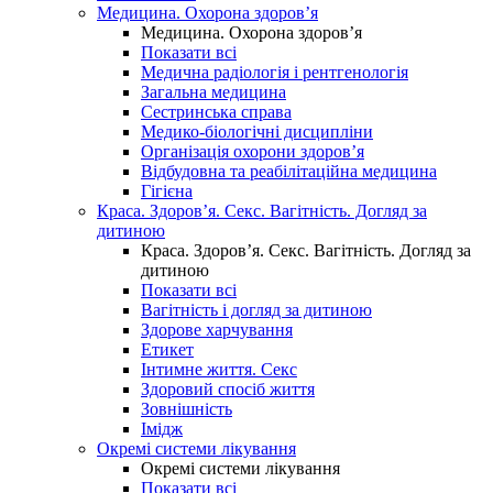
Медицина. Охорона здоров’я
Медицина. Охорона здоров’я
Показати всі
Медична радіологія і рентгенологія
Загальна медицина
Сестринська справа
Медико-біологічні дисципліни
Організація охорони здоров’я
Відбудовна та реабілітаційна медицина
Гігієна
Краса. Здоров’я. Секс. Вагітність. Догляд за
дитиною
Краса. Здоров’я. Секс. Вагітність. Догляд за
дитиною
Показати всі
Вагітність і догляд за дитиною
Здорове харчування
Етикет
Інтимне життя. Секс
Здоровий спосіб життя
Зовнішність
Імідж
Окремі системи лікування
Окремі системи лікування
Показати всі