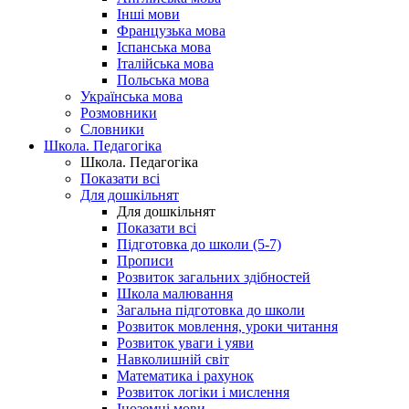
Інші мови
Французька мова
Іспанська мова
Італійська мова
Польська мова
Українська мова
Розмовники
Словники
Школа. Педагогіка
Школа. Педагогіка
Показати всі
Для дошкільнят
Для дошкільнят
Показати всі
Підготовка до школи (5-7)
Прописи
Розвиток загальних здібностей
Школа малювання
Загальна підготовка до школи
Розвиток мовлення, уроки читання
Розвиток уваги і уяви
Навколишній світ
Математика і рахунок
Розвиток логіки і мислення
Іноземні мови