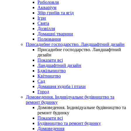
Риболовля
Акваріум
Збір грибів та ягід
Ігри
Свята
Дозвілля
Домашні тварини
Полювання
Присадибне господарство. Ландшафтний дизайн
Присадибне господарство. Ландшафтний
дизайн
Показати всі
Ландшафтний дизайн
Бджільництво
Квітництво
Сад
Домашня худоба і птахи
Город
Домоведення. Індивідуальне будівництво та
ремонт будинку
Домоведення. Індивідуальне будівництво та
ремонт будинку
Показати всі
Будівництво та ремонт будинку
Домоведення