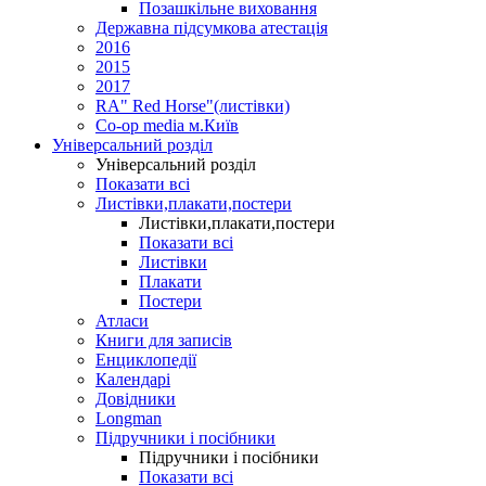
Позашкільне виховання
Державна підсумкова атестація
2016
2015
2017
RA" Red Horse"(листівки)
Co-op media м.Київ
Універсальний розділ
Універсальний розділ
Показати всі
Листівки,плакати,постери
Листівки,плакати,постери
Показати всі
Листівки
Плакати
Постери
Атласи
Книги для записів
Енциклопедії
Календарі
Довідники
Longman
Підручники і посібники
Підручники і посібники
Показати всі