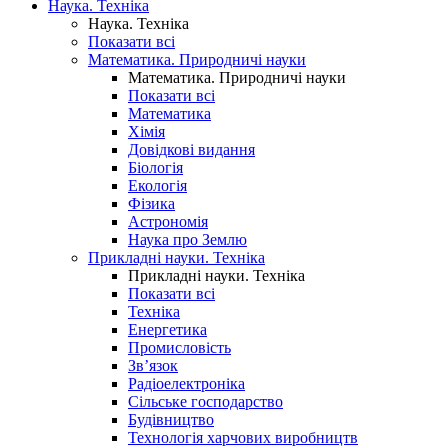
Наука. Техніка
Наука. Техніка
Показати всі
Математика. Природничі науки
Математика. Природничі науки
Показати всі
Математика
Хімія
Довідкові видання
Біологія
Екологія
Фізика
Астрономія
Наука про Землю
Прикладні науки. Техніка
Прикладні науки. Техніка
Показати всі
Техніка
Енергетика
Промисловість
Зв’язок
Радіоелектроніка
Сільське господарство
Будівництво
Технологія харчових виробництв