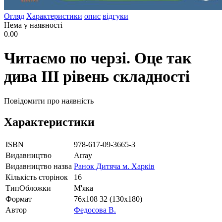
Огляд
Характеристики
опис
відгуки
Нема у наявності
0.00
Читаємо по черзі. Оце так
дива III рівень складності
Повідомити про наявність
Характеристики
ISBN
978-617-09-3665-3
Видавництво
Array
Видавництво назва
Ранок Дитяча м. Харків
Кількість сторінок
16
ТипОбложки
М'яка
Формат
76х108 32 (130х180)
Автор
Федосова В.