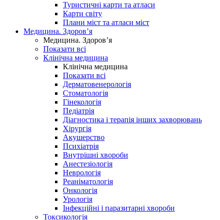
Туристичні карти та атласи
Карти світу
Плани міст та атласи міст
Медицина. Здоров’я
Медицина. Здоров’я
Показати всі
Клінічна медицина
Клінічна медицина
Показати всі
Дерматовенерологія
Стоматологія
Гінекологія
Педіатрія
Діагностика і терапія інших захворювань
Хірургія
Акушерство
Психіатрія
Внутрішні хвороби
Анестезіологія
Неврологія
Реаніматологія
Онкологія
Урологія
Інфекційні і паразитарні хвороби
Токсикологія