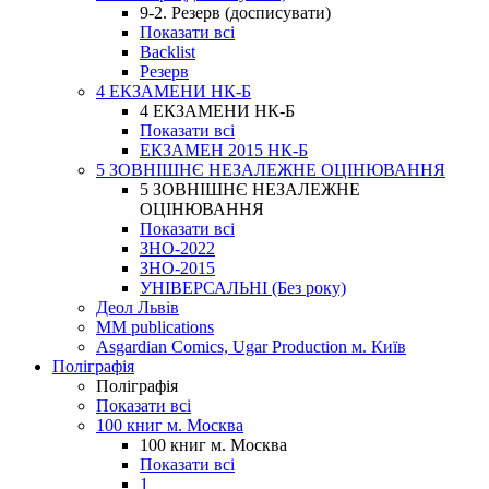
9-2. Резерв (досписувати)
Показати всі
Backlist
Резерв
4 ЕКЗАМЕНИ НК-Б
4 ЕКЗАМЕНИ НК-Б
Показати всі
ЕКЗАМЕН 2015 НК-Б
5 ЗОВНІШНЄ НЕЗАЛЕЖНЕ ОЦІНЮВАННЯ
5 ЗОВНІШНЄ НЕЗАЛЕЖНЕ
ОЦІНЮВАННЯ
Показати всі
ЗНО-2022
ЗНО-2015
УНІВЕРСАЛЬНІ (Без року)
Деол Львів
MM publications
Asgardian Comics, Ugar Production м. Київ
Поліграфія
Поліграфія
Показати всі
100 книг м. Москва
100 книг м. Москва
Показати всі
1