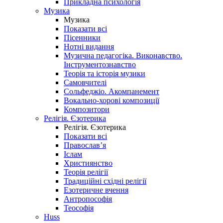
Прикладна психологія
Музика
Музика
Показати всі
Пісенники
Нотні видання
Музична педагогіка. Виконавство.
Інструментознавство
Теорія та історія музики
Самовчителі
Сольфеджіо. Акомпанемент
Вокально-хорові композиції
Композитори
Релігія. Єзотерика
Релігія. Єзотерика
Показати всі
Православ’я
Іслам
Християнство
Теорія релігії
Традиційні східні релігії
Езотеричне вчення
Антропософія
Теософія
Huss