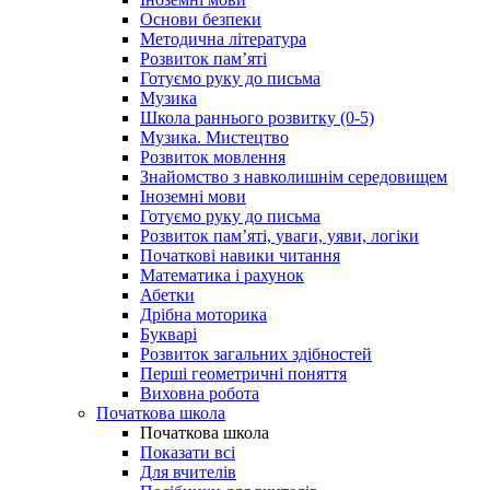
Основи безпеки
Методична література
Розвиток пам’яті
Готуємо руку до письма
Музика
Школа раннього розвитку (0-5)
Музика. Мистецтво
Розвиток мовлення
Знайомство з навколишнім середовищем
Іноземні мови
Готуємо руку до письма
Розвиток пам’яті, уваги, уяви, логіки
Початкові навики читання
Математика і рахунок
Абетки
Дрібна моторика
Букварі
Розвиток загальних здібностей
Перші геометричні поняття
Виховна робота
Початкова школа
Початкова школа
Показати всі
Для вчителів