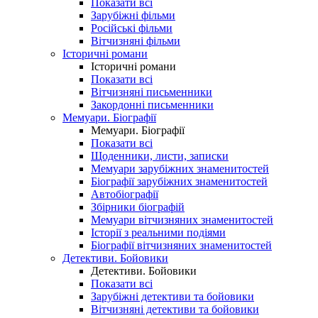
Показати всі
Зарубіжні фільми
Російські фільми
Вітчизняні фільми
Історичні романи
Історичні романи
Показати всі
Вітчизняні письменники
Закордонні письменники
Мемуари. Біографії
Мемуари. Біографії
Показати всі
Щоденники, листи, записки
Мемуари зарубіжних знаменитостей
Біографії зарубіжних знаменитостей
Автобіографії
Збірники біографій
Мемуари вітчизняних знаменитостей
Історії з реальними подіями
Біографії вітчизняних знаменитостей
Детективи. Бойовики
Детективи. Бойовики
Показати всі
Зарубіжні детективи та бойовики
Вітчизняні детективи та бойовики