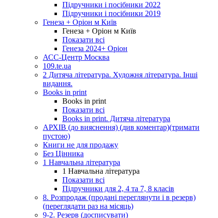
Підручники і посібники 2022
Підручники і посібники 2019
Генеза + Оріон м Київ
Генеза + Оріон м Київ
Показати всі
Генеза 2024+ Оріон
АСС-Центр Москва
109.te.ua
2 Дитяча література. Художня література. Інші
видання.
Books in print
Books in print
Показати всі
Books in print. Дитяча література
АРХІВ (до вияснення) (див коментар)(тримати
пустою)
Книги не для продажу
Без Цінника
1 Навчальна література
1 Навчальна література
Показати всі
Підручники для 2, 4 та 7, 8 класів
8. Розпродаж (продані переглянути і в резерв)
(переглядати раз на місяць)
9-2. Резерв (досписувати)