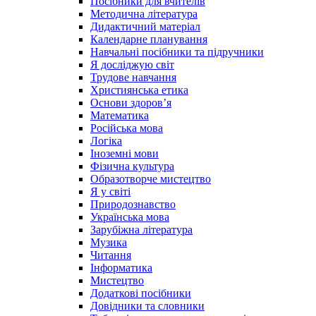
Посібники для вчителів
Методична література
Дидактичний матеріал
Календарне планування
Навчальні посібники та підручники
Я досліджую світ
Трудове навчання
Християнська етика
Основи здоров’я
Математика
Російська мова
Логіка
Іноземні мови
Фізична культура
Образотворче мистецтво
Я у світі
Природознавство
Українська мова
Зарубіжна література
Музика
Читання
Інформатика
Мистецтво
Додаткові посібники
Довідники та словники