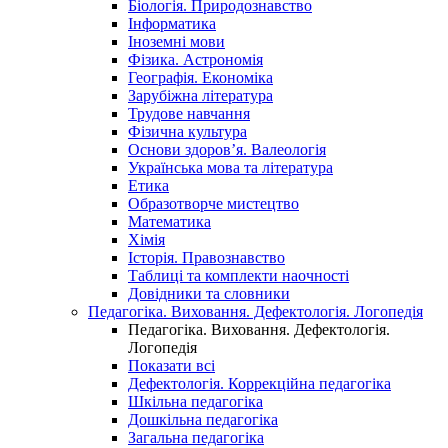
Біологія. Природознавство
Інформатика
Іноземні мови
Фізика. Астрономія
Географія. Економіка
Зарубіжна література
Трудове навчання
Фізична культура
Основи здоров’я. Валеологія
Українська мова та література
Етика
Образотворче мистецтво
Математика
Хімія
Історія. Правознавство
Таблиці та комплекти наочності
Довідники та словники
Педагогіка. Виховання. Дефектологія. Логопедія
Педагогіка. Виховання. Дефектологія.
Логопедія
Показати всі
Дефектологія. Коррекційна педагогіка
Шкільна педагогіка
Дошкільна педагогіка
Загальна педагогіка