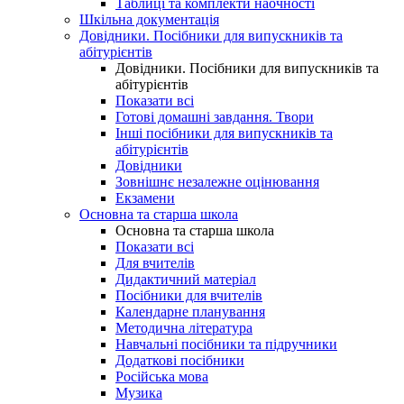
Таблиці та комплекти наочності
Шкільна документація
Довідники. Посібники для випускників та
абітурієнтів
Довідники. Посібники для випускників та
абітурієнтів
Показати всі
Готові домашні завдання. Твори
Інші посібники для випускників та
абітурієнтів
Довідники
Зовнішнє незалежне оцінювання
Екзамени
Основна та старша школа
Основна та старша школа
Показати всі
Для вчителів
Дидактичний матеріал
Посібники для вчителів
Календарне планування
Методична література
Навчальні посібники та підручники
Додаткові посібники
Російська мова
Музика