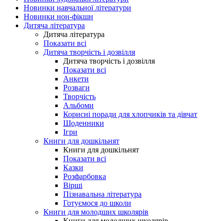
Новинки навчальної літератури
Новинки нон-фікшн
Дитяча література
Дитяча література
Показати всі
Дитяча творчість і дозвілля
Дитяча творчість і дозвілля
Показати всі
Анкети
Розваги
Творчість
Альбоми
Корисні поради для хлопчиків та дівчат
Щоденники
Ігри
Книги для дошкільнят
Книги для дошкільнят
Показати всі
Казки
Розфарбовка
Вірші
Пізнавальна література
Готуємося до школи
Книги для молодших школярів
Книги для молодших школярів