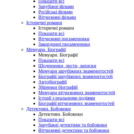
Показати всі
Зарубіжні фільми
Російські фільми
Вітчизняні фільми
Історичні романи
Історичні романи
Показати всі
Вітчизняні письменники
Закордонні письменники
Мемуари. Біографії
Мемуари. Біографії
Показати всі
Щоденники, листи, записки
Мемуари зарубіжних знаменитостей
Біографії зарубіжних знаменитостей
Автобіографії
Збірники біографій
Мемуари вітчизняних знаменитостей
Історії з реальними подіями
Біографії вітчизняних знаменитостей
Детективи. Бойовики
Детективи. Бойовики
Показати всі
Зарубіжні детективи та бойовики
Вітчизняні детективи та бойовики