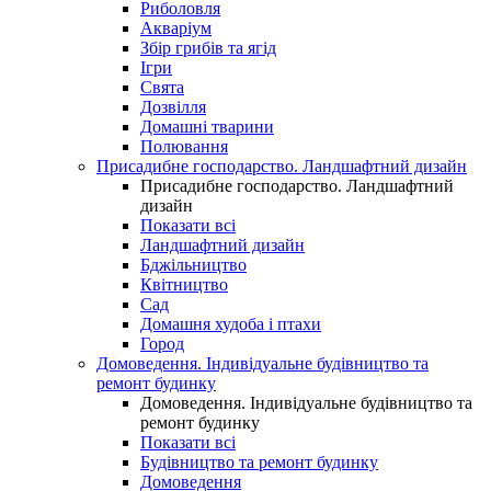
Риболовля
Акваріум
Збір грибів та ягід
Ігри
Свята
Дозвілля
Домашні тварини
Полювання
Присадибне господарство. Ландшафтний дизайн
Присадибне господарство. Ландшафтний
дизайн
Показати всі
Ландшафтний дизайн
Бджільництво
Квітництво
Сад
Домашня худоба і птахи
Город
Домоведення. Індивідуальне будівництво та
ремонт будинку
Домоведення. Індивідуальне будівництво та
ремонт будинку
Показати всі
Будівництво та ремонт будинку
Домоведення