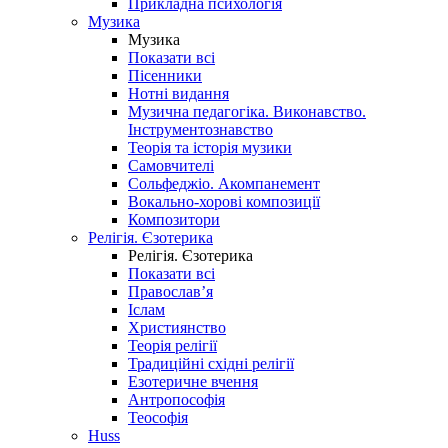
Прикладна психологія
Музика
Музика
Показати всі
Пісенники
Нотні видання
Музична педагогіка. Виконавство.
Інструментознавство
Теорія та історія музики
Самовчителі
Сольфеджіо. Акомпанемент
Вокально-хорові композиції
Композитори
Релігія. Єзотерика
Релігія. Єзотерика
Показати всі
Православ’я
Іслам
Християнство
Теорія релігії
Традиційні східні релігії
Езотеричне вчення
Антропософія
Теософія
Huss