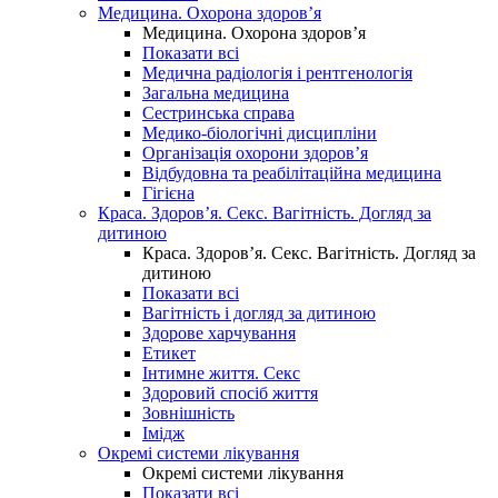
Медицина. Охорона здоров’я
Медицина. Охорона здоров’я
Показати всі
Медична радіологія і рентгенологія
Загальна медицина
Сестринська справа
Медико-біологічні дисципліни
Організація охорони здоров’я
Відбудовна та реабілітаційна медицина
Гігієна
Краса. Здоров’я. Секс. Вагітність. Догляд за
дитиною
Краса. Здоров’я. Секс. Вагітність. Догляд за
дитиною
Показати всі
Вагітність і догляд за дитиною
Здорове харчування
Етикет
Інтимне життя. Секс
Здоровий спосіб життя
Зовнішність
Імідж
Окремі системи лікування
Окремі системи лікування
Показати всі