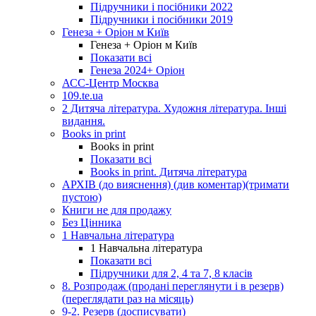
Підручники і посібники 2022
Підручники і посібники 2019
Генеза + Оріон м Київ
Генеза + Оріон м Київ
Показати всі
Генеза 2024+ Оріон
АСС-Центр Москва
109.te.ua
2 Дитяча література. Художня література. Інші
видання.
Books in print
Books in print
Показати всі
Books in print. Дитяча література
АРХІВ (до вияснення) (див коментар)(тримати
пустою)
Книги не для продажу
Без Цінника
1 Навчальна література
1 Навчальна література
Показати всі
Підручники для 2, 4 та 7, 8 класів
8. Розпродаж (продані переглянути і в резерв)
(переглядати раз на місяць)
9-2. Резерв (досписувати)