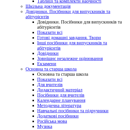
Таблиці та комплекти наочності
Шкільна документація
Довідники. Посібники для випускників та
абітурієнтів
Довідники. Посібники для випускників та
абітурієнтів
Показати всі
Готові домашні завдання. Твори
Інші посібники для випускників та
абітурієнтів
Довідники
Зовнішнє незалежне оцінювання
Екзамени
Основна та старша школа
Основна та старша школа
Показати всі
Для вчителів
Дидактичний матеріал
Посібники для вчителів
Календарне планування
Методична література
Навчальні посібники та підручники
Додаткові посібники
Російська мова
Музика