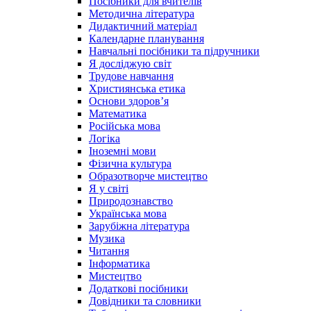
Посібники для вчителів
Методична література
Дидактичний матеріал
Календарне планування
Навчальні посібники та підручники
Я досліджую світ
Трудове навчання
Християнська етика
Основи здоров’я
Математика
Російська мова
Логіка
Іноземні мови
Фізична культура
Образотворче мистецтво
Я у світі
Природознавство
Українська мова
Зарубіжна література
Музика
Читання
Інформатика
Мистецтво
Додаткові посібники
Довідники та словники