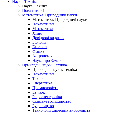
Наука. Техніка
Наука. Техніка
Показати всі
Математика. Природничі науки
Математика. Природничі науки
Показати всі
Математика
Хімія
Довідкові видання
Біологія
Екологія
Фізика
Астрономія
Наука про Землю
Прикладні науки. Техніка
Прикладні науки. Техніка
Показати всі
Техніка
Енергетика
Промисловість
Зв’язок
Радіоелектроніка
Сільське господарство
Будівництво
Технологія харчових виробництв