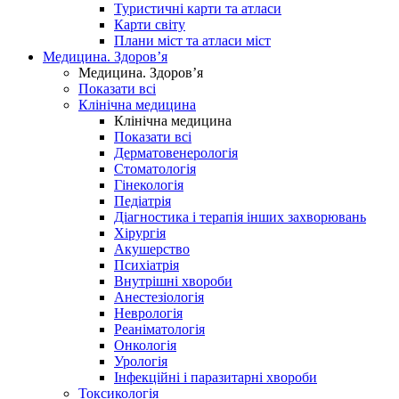
Туристичні карти та атласи
Карти світу
Плани міст та атласи міст
Медицина. Здоров’я
Медицина. Здоров’я
Показати всі
Клінічна медицина
Клінічна медицина
Показати всі
Дерматовенерологія
Стоматологія
Гінекологія
Педіатрія
Діагностика і терапія інших захворювань
Хірургія
Акушерство
Психіатрія
Внутрішні хвороби
Анестезіологія
Неврологія
Реаніматологія
Онкологія
Урологія
Інфекційні і паразитарні хвороби
Токсикологія