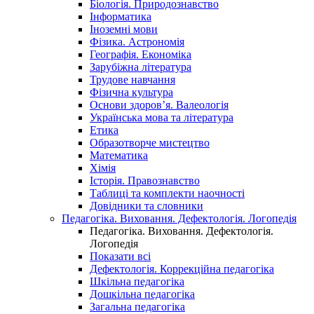
Біологія. Природознавство
Інформатика
Іноземні мови
Фізика. Астрономія
Географія. Економіка
Зарубіжна література
Трудове навчання
Фізична культура
Основи здоров’я. Валеологія
Українська мова та література
Етика
Образотворче мистецтво
Математика
Хімія
Історія. Правознавство
Таблиці та комплекти наочності
Довідники та словники
Педагогіка. Виховання. Дефектологія. Логопедія
Педагогіка. Виховання. Дефектологія.
Логопедія
Показати всі
Дефектологія. Коррекційна педагогіка
Шкільна педагогіка
Дошкільна педагогіка
Загальна педагогіка