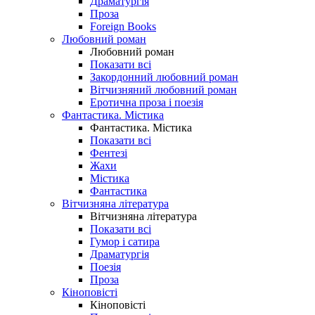
Драматургія
Проза
Foreign Books
Любовний роман
Любовний роман
Показати всі
Закордонний любовний роман
Вітчизняний любовний роман
Еротична проза і поезія
Фантастика. Містика
Фантастика. Містика
Показати всі
Фентезі
Жахи
Містика
Фантастика
Вітчизняна література
Вітчизняна література
Показати всі
Гумор і сатира
Драматургія
Поезія
Проза
Кіноповісті
Кіноповісті