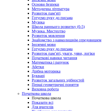
Основи безпеки
Методична література
Розвиток пам’яті
Готуємо руку до письма
Музика
Школа раннього розвитку (0-5)
Музика. Мистецтво
Розвиток мовлення
Знайомство з навколишнім середовищем
Іноземні мови
Готуємо руку до письма
Розвиток пам’яті, уваги, уяви, логіки
Початкові навики читання
Математика і рахунок
Абетки
Дрібна моторика
Букварі
Розвиток загальних здібностей
Перші геометричні поняття
Виховна робота
Початкова школа
Початкова школа
Показати всі
Для вчителів