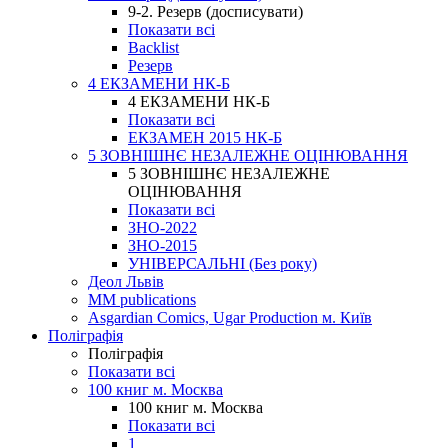
9-2. Резерв (досписувати)
Показати всі
Backlist
Резерв
4 ЕКЗАМЕНИ НК-Б
4 ЕКЗАМЕНИ НК-Б
Показати всі
ЕКЗАМЕН 2015 НК-Б
5 ЗОВНІШНЄ НЕЗАЛЕЖНЕ ОЦІНЮВАННЯ
5 ЗОВНІШНЄ НЕЗАЛЕЖНЕ
ОЦІНЮВАННЯ
Показати всі
ЗНО-2022
ЗНО-2015
УНІВЕРСАЛЬНІ (Без року)
Деол Львів
MM publications
Asgardian Comics, Ugar Production м. Київ
Поліграфія
Поліграфія
Показати всі
100 книг м. Москва
100 книг м. Москва
Показати всі
1