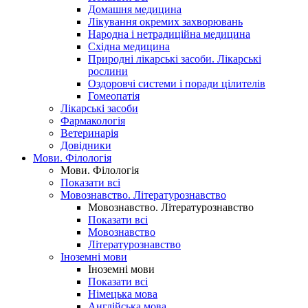
Домашня медицина
Лікування окремих захворювань
Народна і нетрадиційна медицина
Східна медицина
Природні лікарські засоби. Лікарські
рослини
Оздоровчі системи і поради цілителів
Гомеопатія
Лікарські засоби
Фармакологія
Ветеринарія
Довідники
Мови. Філологія
Мови. Філологія
Показати всі
Мовознавство. Літературознавство
Мовознавство. Літературознавство
Показати всі
Мовознавство
Літературознавство
Іноземні мови
Іноземні мови
Показати всі
Німецька мова
Англійська мова