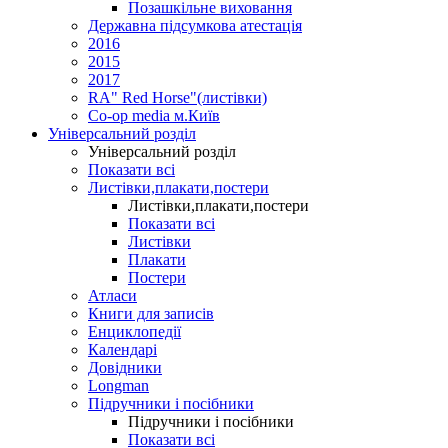
Позашкільне виховання
Державна підсумкова атестація
2016
2015
2017
RA" Red Horse"(листівки)
Co-op media м.Київ
Універсальний розділ
Універсальний розділ
Показати всі
Листівки,плакати,постери
Листівки,плакати,постери
Показати всі
Листівки
Плакати
Постери
Атласи
Книги для записів
Енциклопедії
Календарі
Довідники
Longman
Підручники і посібники
Підручники і посібники
Показати всі