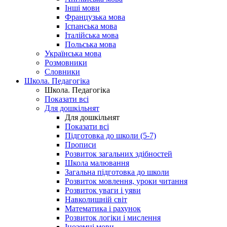
Інші мови
Французька мова
Іспанська мова
Італійська мова
Польська мова
Українська мова
Розмовники
Словники
Школа. Педагогіка
Школа. Педагогіка
Показати всі
Для дошкільнят
Для дошкільнят
Показати всі
Підготовка до школи (5-7)
Прописи
Розвиток загальних здібностей
Школа малювання
Загальна підготовка до школи
Розвиток мовлення, уроки читання
Розвиток уваги і уяви
Навколишній світ
Математика і рахунок
Розвиток логіки і мислення
Іноземні мови