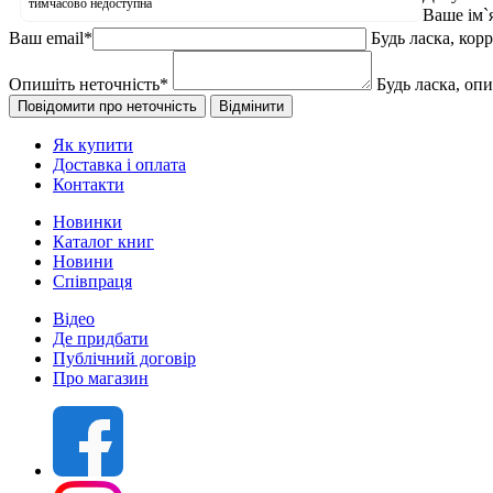
тимчасово недоступна
Ваше ім`
Ваш email
*
Будь ласка, кор
Опишіть неточність
*
Будь ласка, оп
Як купити
Доставка і оплата
Контакти
Новинки
Каталог книг
Новини
Співпраця
Відео
Де придбати
Публічний договір
Про магазин