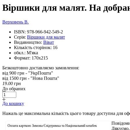
Віршики для малят. На добрані
Верховень В.
ISBN:
978-966-942-549-2
Серія:
Віршики для малят
Видавництво:
Віват
Кількість сторінок:
16
обкл.:
М'яка
Формат:
170х215
Безкоштовно доставляємо замовлення:
від 900 грн - "УкрПошта"
від 1500 грн - "Нова Пошта"
19.00
грн
До обраних
До кошику
Нажаль це максимальна кількість цього товару доступна для о
Повідоми
Оплата карткою Зимова Єпідтримка та Національний кешбек
Дякуємо.