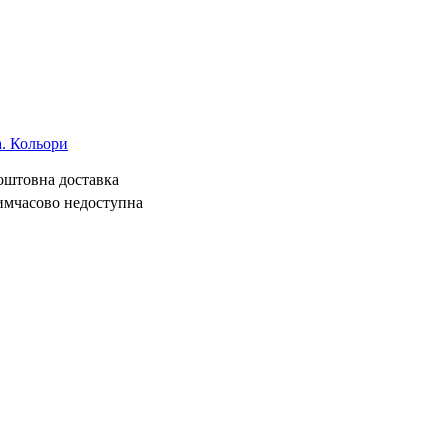
а. Кольори
коштовна доставка
имчасово недоступна