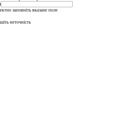
я
ректно заповніть вказане поле
ишіть неточність