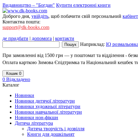
Видавництво – "Богдан"
Купити електронні книги
Доброго дня,
увійдіть
, щоб побачити свій персональний
кабінет
Контактна пошта:
support@dk-books.com
де придбати
|
допомога
|
контакти
Наприклад:
IQ розмальовк
При замовленні від 1500 грн — у поштомат та відділення - без
Оплата карткою Зимова Єпідтримка та Національний кешбек т
Кошик
0
0
Відкладено
Каталог
Новинки
Новинки дитячої літератури
Новинки художньої літератури
Новинки навчальної літератури
Новинки нон-фікшн
Дитяча література
Дитяча творчість і дозвілля
Книги для дошкільнят