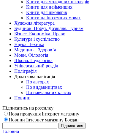
Книги для молодших школярів
Книги для найменших
Книги для школярів
Книги на іноземних мовах
Художня література
Будинок. Побут. Дозвілля. Туризм
Бізнес. Економіка. Право
Культура і суспільство
Наука. Техніка
Медицина. Здоров’я
Мови. Філологія
Школа. Педагогіка
Універсальний розділ
Поліграфія
Додаткова навігація
По авторах
По видавництвах
По навчальних класах
Новини
Підписатись на розсилку
Нова продукція Інтернет магазину
Новини Інтернет магазину Богдан
Головна