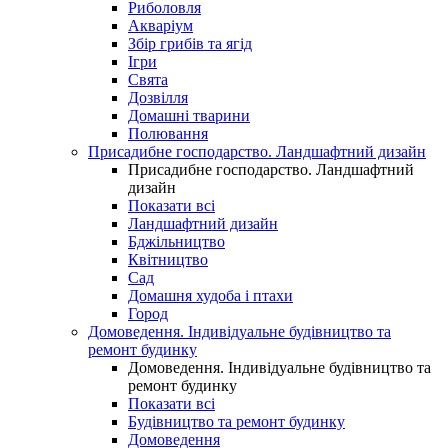
Риболовля
Акваріум
Збір грибів та ягід
Ігри
Свята
Дозвілля
Домашні тварини
Полювання
Присадибне господарство. Ландшафтний дизайн
Присадибне господарство. Ландшафтний
дизайн
Показати всі
Ландшафтний дизайн
Бджільництво
Квітництво
Сад
Домашня худоба і птахи
Город
Домоведення. Індивідуальне будівництво та
ремонт будинку
Домоведення. Індивідуальне будівництво та
ремонт будинку
Показати всі
Будівництво та ремонт будинку
Домоведення