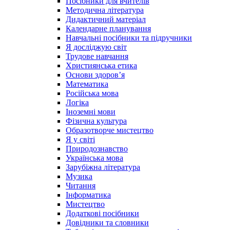
Посібники для вчителів
Методична література
Дидактичний матеріал
Календарне планування
Навчальні посібники та підручники
Я досліджую світ
Трудове навчання
Християнська етика
Основи здоров’я
Математика
Російська мова
Логіка
Іноземні мови
Фізична культура
Образотворче мистецтво
Я у світі
Природознавство
Українська мова
Зарубіжна література
Музика
Читання
Інформатика
Мистецтво
Додаткові посібники
Довідники та словники