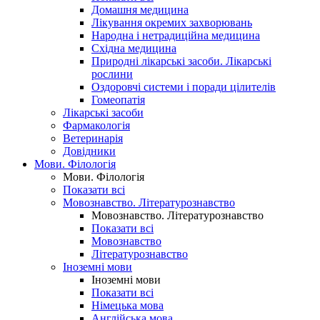
Домашня медицина
Лікування окремих захворювань
Народна і нетрадиційна медицина
Східна медицина
Природні лікарські засоби. Лікарські
рослини
Оздоровчі системи і поради цілителів
Гомеопатія
Лікарські засоби
Фармакологія
Ветеринарія
Довідники
Мови. Філологія
Мови. Філологія
Показати всі
Мовознавство. Літературознавство
Мовознавство. Літературознавство
Показати всі
Мовознавство
Літературознавство
Іноземні мови
Іноземні мови
Показати всі
Німецька мова
Англійська мова