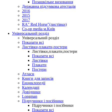
Позашкільне виховання
Державна підсумкова атестація
2016
2015
2017
RA" Red Horse"(листівки)
Co-op media м.Київ
Універсальний розділ
Універсальний розділ
Показати всі
Листівки,плакати,постери
Листівки,плакати,постери
Показати всі
Листівки
Плакати
Постери
Атласи
Книги для записів
Енциклопедії
Календарі
Довідники
Longman
Підручники і посібники
Підручники і посібники
Показати всі