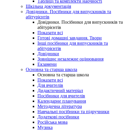
Таблиці та комплекти наочності
Шкільна документація
Довідники. Посібники для випускників та
абітурієнтів
Довідники. Посібники для випускників та
абітурієнтів
Показати всі
Готові домашні завдання. Твори
Інші посібники для випускників та
абітурієнтів
Довідники
Зовнішнє незалежне оцінювання
Екзамени
Основна та старша школа
Основна та старша школа
Показати всі
Для вчителів
Дидактичний матеріал
Посібники для вчителів
Календарне планування
Методична література
Навчальні посібники та підручники
Додаткові посібники
Російська мова
Музика