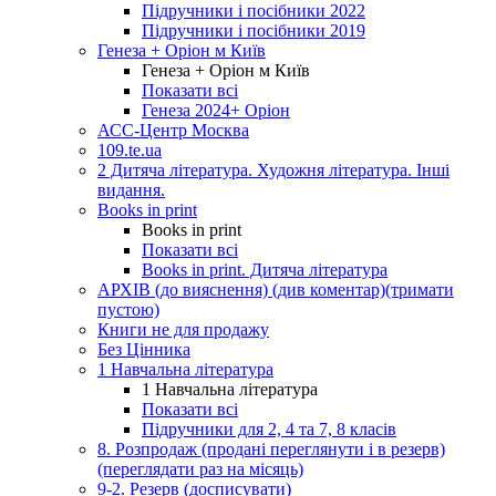
Підручники і посібники 2022
Підручники і посібники 2019
Генеза + Оріон м Київ
Генеза + Оріон м Київ
Показати всі
Генеза 2024+ Оріон
АСС-Центр Москва
109.te.ua
2 Дитяча література. Художня література. Інші
видання.
Books in print
Books in print
Показати всі
Books in print. Дитяча література
АРХІВ (до вияснення) (див коментар)(тримати
пустою)
Книги не для продажу
Без Цінника
1 Навчальна література
1 Навчальна література
Показати всі
Підручники для 2, 4 та 7, 8 класів
8. Розпродаж (продані переглянути і в резерв)
(переглядати раз на місяць)
9-2. Резерв (досписувати)