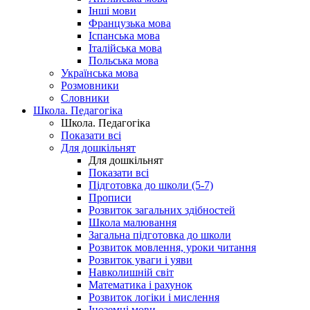
Інші мови
Французька мова
Іспанська мова
Італійська мова
Польська мова
Українська мова
Розмовники
Словники
Школа. Педагогіка
Школа. Педагогіка
Показати всі
Для дошкільнят
Для дошкільнят
Показати всі
Підготовка до школи (5-7)
Прописи
Розвиток загальних здібностей
Школа малювання
Загальна підготовка до школи
Розвиток мовлення, уроки читання
Розвиток уваги і уяви
Навколишній світ
Математика і рахунок
Розвиток логіки і мислення
Іноземні мови