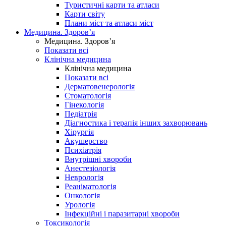
Туристичні карти та атласи
Карти світу
Плани міст та атласи міст
Медицина. Здоров’я
Медицина. Здоров’я
Показати всі
Клінічна медицина
Клінічна медицина
Показати всі
Дерматовенерологія
Стоматологія
Гінекологія
Педіатрія
Діагностика і терапія інших захворювань
Хірургія
Акушерство
Психіатрія
Внутрішні хвороби
Анестезіологія
Неврологія
Реаніматологія
Онкологія
Урологія
Інфекційні і паразитарні хвороби
Токсикологія