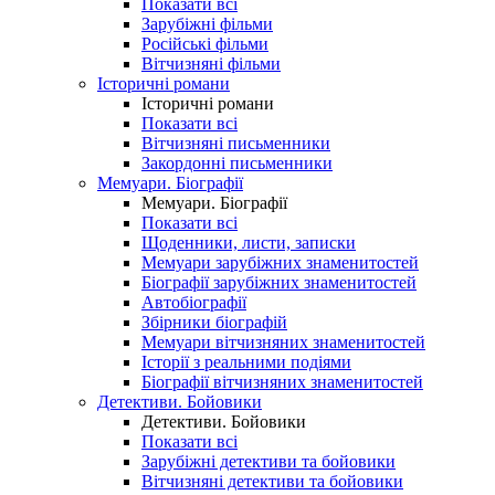
Показати всі
Зарубіжні фільми
Російські фільми
Вітчизняні фільми
Історичні романи
Історичні романи
Показати всі
Вітчизняні письменники
Закордонні письменники
Мемуари. Біографії
Мемуари. Біографії
Показати всі
Щоденники, листи, записки
Мемуари зарубіжних знаменитостей
Біографії зарубіжних знаменитостей
Автобіографії
Збірники біографій
Мемуари вітчизняних знаменитостей
Історії з реальними подіями
Біографії вітчизняних знаменитостей
Детективи. Бойовики
Детективи. Бойовики
Показати всі
Зарубіжні детективи та бойовики
Вітчизняні детективи та бойовики