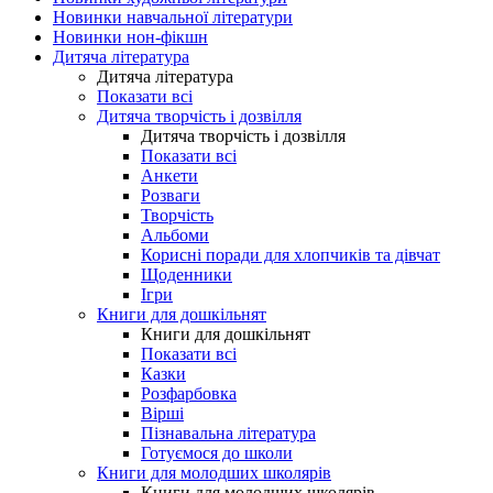
Новинки навчальної літератури
Новинки нон-фікшн
Дитяча література
Дитяча література
Показати всі
Дитяча творчість і дозвілля
Дитяча творчість і дозвілля
Показати всі
Анкети
Розваги
Творчість
Альбоми
Корисні поради для хлопчиків та дівчат
Щоденники
Ігри
Книги для дошкільнят
Книги для дошкільнят
Показати всі
Казки
Розфарбовка
Вірші
Пізнавальна література
Готуємося до школи
Книги для молодших школярів
Книги для молодших школярів