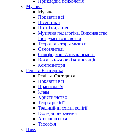
Прикладна психологія
Музика
Музика
Показати всі
Пісенники
Нотні видання
Музична педагогіка. Виконавство.
Інструментознавство
Теорія та історія музики
Самовчителі
Сольфеджіо. Акомпанемент
Вокально-хорові композиції
Композитори
Релігія. Єзотерика
Релігія. Єзотерика
Показати всі
Православ’я
Іслам
Християнство
Теорія релігії
Традиційні східні релігії
Езотеричне вчення
Антропософія
Теософія
Huss