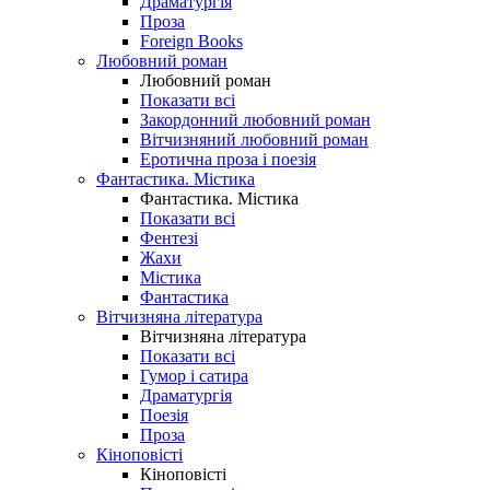
Драматургія
Проза
Foreign Books
Любовний роман
Любовний роман
Показати всі
Закордонний любовний роман
Вітчизняний любовний роман
Еротична проза і поезія
Фантастика. Містика
Фантастика. Містика
Показати всі
Фентезі
Жахи
Містика
Фантастика
Вітчизняна література
Вітчизняна література
Показати всі
Гумор і сатира
Драматургія
Поезія
Проза
Кіноповісті
Кіноповісті