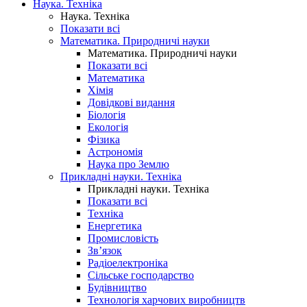
Наука. Техніка
Наука. Техніка
Показати всі
Математика. Природничі науки
Математика. Природничі науки
Показати всі
Математика
Хімія
Довідкові видання
Біологія
Екологія
Фізика
Астрономія
Наука про Землю
Прикладні науки. Техніка
Прикладні науки. Техніка
Показати всі
Техніка
Енергетика
Промисловість
Зв’язок
Радіоелектроніка
Сільське господарство
Будівництво
Технологія харчових виробництв