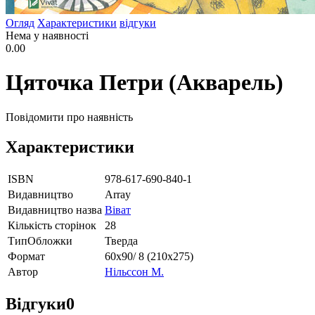
Огляд
Характеристики
відгуки
Нема у наявності
0.00
Цяточка Петри (Акварель)
Повідомити про наявність
Характеристики
ISBN
978-617-690-840-1
Видавництво
Array
Видавництво назва
Віват
Кількість сторінок
28
ТипОбложки
Тверда
Формат
60х90/ 8 (210х275)
Автор
Нільссон М.
Відгуки
0