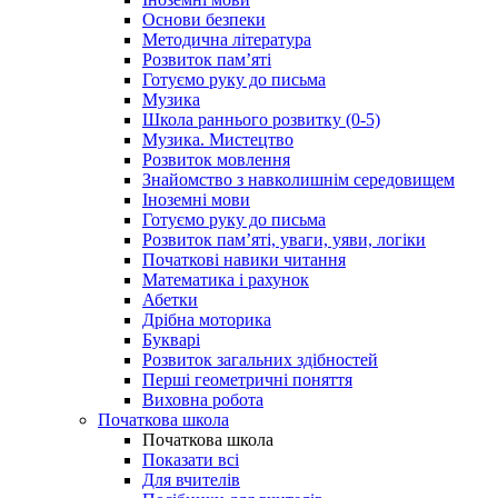
Основи безпеки
Методична література
Розвиток пам’яті
Готуємо руку до письма
Музика
Школа раннього розвитку (0-5)
Музика. Мистецтво
Розвиток мовлення
Знайомство з навколишнім середовищем
Іноземні мови
Готуємо руку до письма
Розвиток пам’яті, уваги, уяви, логіки
Початкові навики читання
Математика і рахунок
Абетки
Дрібна моторика
Букварі
Розвиток загальних здібностей
Перші геометричні поняття
Виховна робота
Початкова школа
Початкова школа
Показати всі
Для вчителів