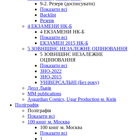
9-2. Резерв (досписувати)
Показати всі
Backlist
Резерв
4 ЕКЗАМЕНИ НК-Б
4 ЕКЗАМЕНИ НК-Б
Показати всі
ЕКЗАМЕН 2015 НК-Б
5 ЗОВНІШНЄ НЕЗАЛЕЖНЕ ОЦІНЮВАННЯ
5 ЗОВНІШНЄ НЕЗАЛЕЖНЕ
ОЦІНЮВАННЯ
Показати всі
ЗНО-2022
ЗНО-2015
УНІВЕРСАЛЬНІ (Без року)
Деол Львів
MM publications
Asgardian Comics, Ugar Production м. Київ
Поліграфія
Поліграфія
Показати всі
100 книг м. Москва
100 книг м. Москва
Показати всі
1