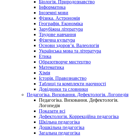
Біологія. Природознавство
Інформатика
Іноземні мови
Фізика. Астрономія
Географія. Економіка
Зарубіжна література
Трудове навчання
Фізична культура
Основи здоров’я. Валеологія
Українська мова та література
Етика
Образотворче мистецтво
Математика
Хімія
Історія. Правознавство
Таблиці та комплекти наочності
Довідники та словники
Педагогіка. Виховання. Дефектологія. Логопедія
Педагогіка. Виховання. Дефектологія.
Логопедія
Показати всі
Дефектологія. Коррекційна педагогіка
Шкільна педагогіка
Дошкільна педагогіка
Загальна педагогіка