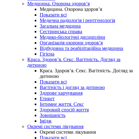
Медицина. Охорона здоров’я
Медицина. Охорона здоров’я
Показати всі
Медична радіологія і рентгенологія
Загальна медицина
Сестринська справа
Медико-біологічні дисципліни
Організація охорони здоров’я
Відбудовна та реабілітаційна медицина
Гігієна
Краса. Здоров’я. Секс. Вагітність. Догляд за
дитиною
Краса. Здоров’я. Секс. Вагітність. Догляд за
дитиною
Показати всі
Вагітність і догляд за дитиною
Здорове харчування
Етикет
Інтимне життя. Секс
Здоровий спосіб життя
Зовнішність
Імідж
Окремі системи лікування
Окремі системи лікування
Показати всі