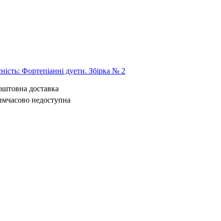
сність: Фортепіанні дуети. Збірка № 2
коштовна доставка
имчасово недоступна