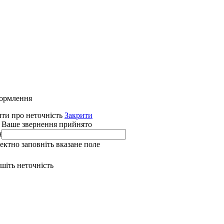
формлення
ти про неточність
Закрити
 Ваше звернення прийнято
я
ректно заповніть вказане поле
ишіть неточність