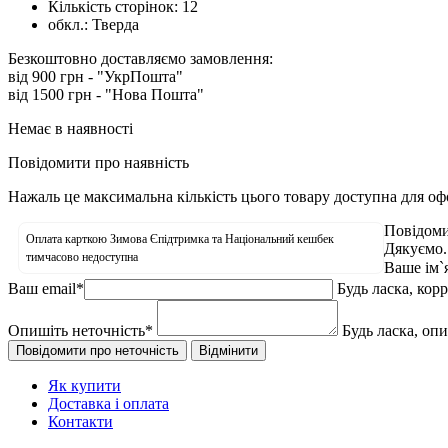
Кількість сторінок:
12
обкл.:
Тверда
Безкоштовно доставляємо замовлення:
від 900 грн - "УкрПошта"
від 1500 грн - "Нова Пошта"
Немає в наявності
Повідомити про наявність
Нажаль це максимальна кількість цього товару доступна для о
Повідоми
Оплата карткою Зимова Єпідтримка та Національний кешбек
Дякуємо.
тимчасово недоступна
Ваше ім`
Ваш email
*
Будь ласка, кор
Опишіть неточність
*
Будь ласка, оп
Як купити
Доставка і оплата
Контакти