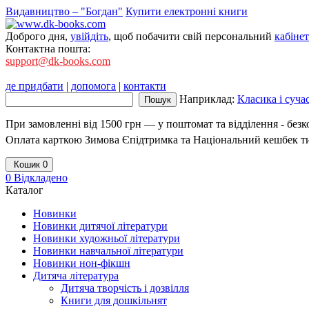
Видавництво – "Богдан"
Купити електронні книги
Доброго дня,
увійдіть
, щоб побачити свій персональний
кабінет
Контактна пошта:
support@dk-books.com
де придбати
|
допомога
|
контакти
Наприклад:
Класика і суча
При замовленні від 1500 грн — у поштомат та відділення - без
Оплата карткою Зимова Єпідтримка та Національний кешбек т
Кошик
0
0
Відкладено
Каталог
Новинки
Новинки дитячої літератури
Новинки художньої літератури
Новинки навчальної літератури
Новинки нон-фікшн
Дитяча література
Дитяча творчість і дозвілля
Книги для дошкільнят