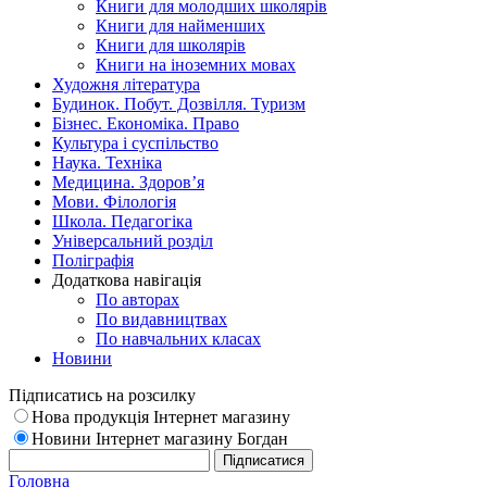
Книги для молодших школярів
Книги для найменших
Книги для школярів
Книги на іноземних мовах
Художня література
Будинок. Побут. Дозвілля. Туризм
Бізнес. Економіка. Право
Культура і суспільство
Наука. Техніка
Медицина. Здоров’я
Мови. Філологія
Школа. Педагогіка
Універсальний розділ
Поліграфія
Додаткова навігація
По авторах
По видавництвах
По навчальних класах
Новини
Підписатись на розсилку
Нова продукція Інтернет магазину
Новини Інтернет магазину Богдан
Головна