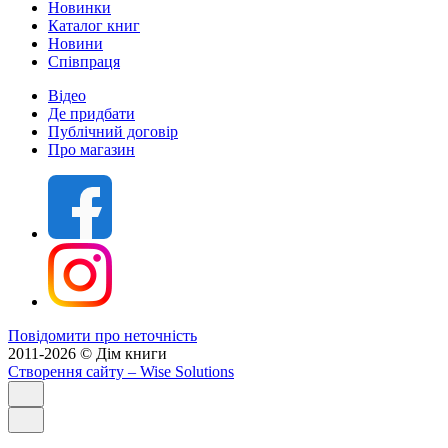
Новинки
Каталог книг
Новини
Співпраця
Відео
Де придбати
Публічний договір
Про магазин
Повідомити про неточність
2011-2026 © Дім книги
Створення сайту
– Wise Solutions