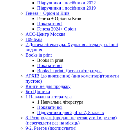
Підручники і посібники 2022
Підручники і посібники 2019
Генеза + Оріон м Київ
Генеза + Оріон м Київ
Показати всі
Генеза 2024+ Оріон
АСС-Центр Москва
109.te.ua
2 Дитяча література. Художня література. Інші
видання.
Books in print
Books in print
Показати всі
Books in print. Дитяча література
АРХІВ (до вияснення) (див коментар)(тримати
пустою)
Книги не для продажу
Без Цінника
1 Навчальна література
1 Навчальна література
Показати всі
Підручники для 2, 4 та 7, 8 класів
8. Розпродаж (продані переглянути і в резерв)
(переглядати раз на місяць)
9-2. Резерв (досписувати)