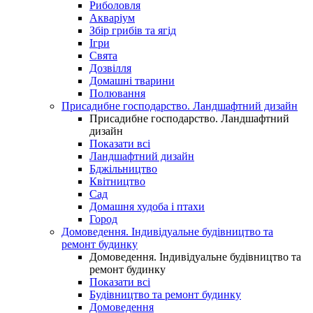
Риболовля
Акваріум
Збір грибів та ягід
Ігри
Свята
Дозвілля
Домашні тварини
Полювання
Присадибне господарство. Ландшафтний дизайн
Присадибне господарство. Ландшафтний
дизайн
Показати всі
Ландшафтний дизайн
Бджільництво
Квітництво
Сад
Домашня худоба і птахи
Город
Домоведення. Індивідуальне будівництво та
ремонт будинку
Домоведення. Індивідуальне будівництво та
ремонт будинку
Показати всі
Будівництво та ремонт будинку
Домоведення