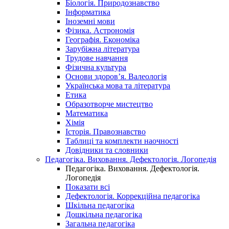
Біологія. Природознавство
Інформатика
Іноземні мови
Фізика. Астрономія
Географія. Економіка
Зарубіжна література
Трудове навчання
Фізична культура
Основи здоров’я. Валеологія
Українська мова та література
Етика
Образотворче мистецтво
Математика
Хімія
Історія. Правознавство
Таблиці та комплекти наочності
Довідники та словники
Педагогіка. Виховання. Дефектологія. Логопедія
Педагогіка. Виховання. Дефектологія.
Логопедія
Показати всі
Дефектологія. Коррекційна педагогіка
Шкільна педагогіка
Дошкільна педагогіка
Загальна педагогіка