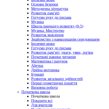
Основи безпеки
Методична література
Розвиток пам’яті
Готуємо руку до письма
Музика
Школа раннього розвитку (0-5)
Музика. Мистецтво
Розвиток мовлення
Знайомство з навколишнім середовищем
Іноземні мови
Готуємо руку до письма
Розвиток пам’яті, уваги, уяви, логіки
Початкові навики читання
Математика і рахунок
Абетки
Дрібна моторика
Букварі
Розвиток загальних здібностей
Перші геометричні поняття
Виховна робота
Початкова школа
Початкова школа
Показати всі
Для вчителів