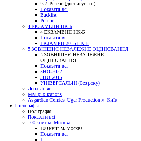
9-2. Резерв (досписувати)
Показати всі
Backlist
Резерв
4 ЕКЗАМЕНИ НК-Б
4 ЕКЗАМЕНИ НК-Б
Показати всі
ЕКЗАМЕН 2015 НК-Б
5 ЗОВНІШНЄ НЕЗАЛЕЖНЕ ОЦІНЮВАННЯ
5 ЗОВНІШНЄ НЕЗАЛЕЖНЕ
ОЦІНЮВАННЯ
Показати всі
ЗНО-2022
ЗНО-2015
УНІВЕРСАЛЬНІ (Без року)
Деол Львів
MM publications
Asgardian Comics, Ugar Production м. Київ
Поліграфія
Поліграфія
Показати всі
100 книг м. Москва
100 книг м. Москва
Показати всі
1