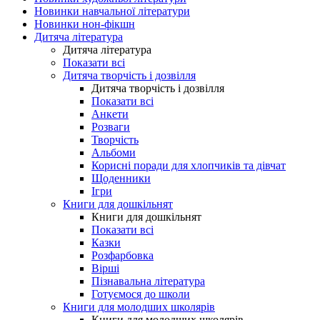
Новинки навчальної літератури
Новинки нон-фікшн
Дитяча література
Дитяча література
Показати всі
Дитяча творчість і дозвілля
Дитяча творчість і дозвілля
Показати всі
Анкети
Розваги
Творчість
Альбоми
Корисні поради для хлопчиків та дівчат
Щоденники
Ігри
Книги для дошкільнят
Книги для дошкільнят
Показати всі
Казки
Розфарбовка
Вірші
Пізнавальна література
Готуємося до школи
Книги для молодших школярів
Книги для молодших школярів