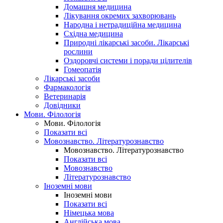
Домашня медицина
Лікування окремих захворювань
Народна і нетрадиційна медицина
Східна медицина
Природні лікарські засоби. Лікарські
рослини
Оздоровчі системи і поради цілителів
Гомеопатія
Лікарські засоби
Фармакологія
Ветеринарія
Довідники
Мови. Філологія
Мови. Філологія
Показати всі
Мовознавство. Літературознавство
Мовознавство. Літературознавство
Показати всі
Мовознавство
Літературознавство
Іноземні мови
Іноземні мови
Показати всі
Німецька мова
Англійська мова