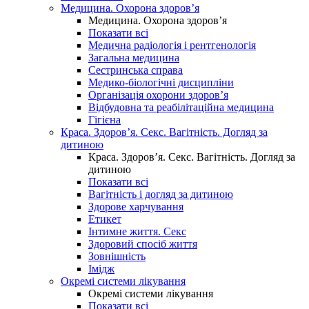
Медицина. Охорона здоров’я
Медицина. Охорона здоров’я
Показати всі
Медична радіологія і рентгенологія
Загальна медицина
Сестринська справа
Медико-біологічні дисципліни
Організація охорони здоров’я
Відбудовна та реабілітаційна медицина
Гігієна
Краса. Здоров’я. Секс. Вагітність. Догляд за
дитиною
Краса. Здоров’я. Секс. Вагітність. Догляд за
дитиною
Показати всі
Вагітність і догляд за дитиною
Здорове харчування
Етикет
Інтимне життя. Секс
Здоровий спосіб життя
Зовнішність
Імідж
Окремі системи лікування
Окремі системи лікування
Показати всі