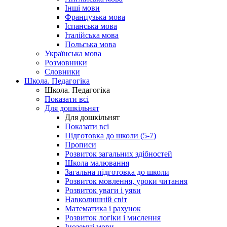
Інші мови
Французька мова
Іспанська мова
Італійська мова
Польська мова
Українська мова
Розмовники
Словники
Школа. Педагогіка
Школа. Педагогіка
Показати всі
Для дошкільнят
Для дошкільнят
Показати всі
Підготовка до школи (5-7)
Прописи
Розвиток загальних здібностей
Школа малювання
Загальна підготовка до школи
Розвиток мовлення, уроки читання
Розвиток уваги і уяви
Навколишній світ
Математика і рахунок
Розвиток логіки і мислення
Іноземні мови