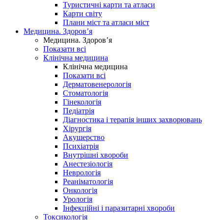
Туристичні карти та атласи
Карти світу
Плани міст та атласи міст
Медицина. Здоров’я
Медицина. Здоров’я
Показати всі
Клінічна медицина
Клінічна медицина
Показати всі
Дерматовенерологія
Стоматологія
Гінекологія
Педіатрія
Діагностика і терапія інших захворювань
Хірургія
Акушерство
Психіатрія
Внутрішні хвороби
Анестезіологія
Неврологія
Реаніматологія
Онкологія
Урологія
Інфекційні і паразитарні хвороби
Токсикологія