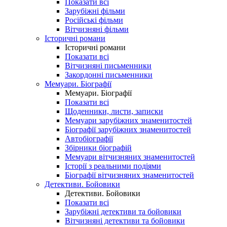
Показати всі
Зарубіжні фільми
Російські фільми
Вітчизняні фільми
Історичні романи
Історичні романи
Показати всі
Вітчизняні письменники
Закордонні письменники
Мемуари. Біографії
Мемуари. Біографії
Показати всі
Щоденники, листи, записки
Мемуари зарубіжних знаменитостей
Біографії зарубіжних знаменитостей
Автобіографії
Збірники біографій
Мемуари вітчизняних знаменитостей
Історії з реальними подіями
Біографії вітчизняних знаменитостей
Детективи. Бойовики
Детективи. Бойовики
Показати всі
Зарубіжні детективи та бойовики
Вітчизняні детективи та бойовики