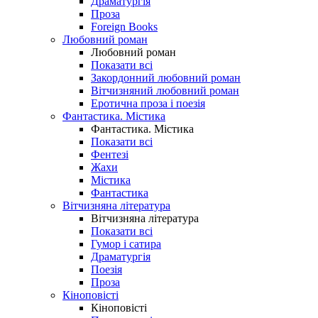
Драматургія
Проза
Foreign Books
Любовний роман
Любовний роман
Показати всі
Закордонний любовний роман
Вітчизняний любовний роман
Еротична проза і поезія
Фантастика. Містика
Фантастика. Містика
Показати всі
Фентезі
Жахи
Містика
Фантастика
Вітчизняна література
Вітчизняна література
Показати всі
Гумор і сатира
Драматургія
Поезія
Проза
Кіноповісті
Кіноповісті