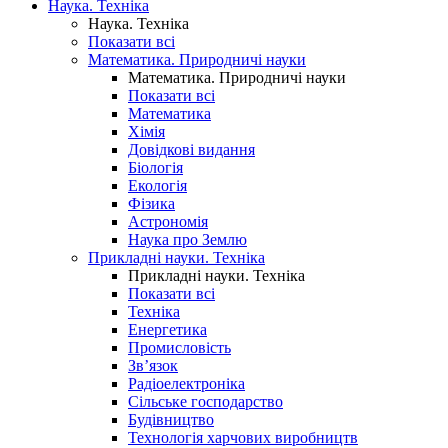
Наука. Техніка
Наука. Техніка
Показати всі
Математика. Природничі науки
Математика. Природничі науки
Показати всі
Математика
Хімія
Довідкові видання
Біологія
Екологія
Фізика
Астрономія
Наука про Землю
Прикладні науки. Техніка
Прикладні науки. Техніка
Показати всі
Техніка
Енергетика
Промисловість
Зв’язок
Радіоелектроніка
Сільське господарство
Будівництво
Технологія харчових виробництв