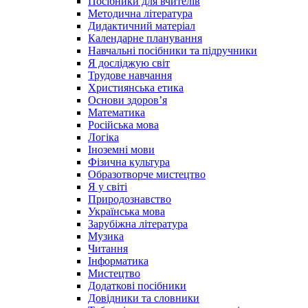
Посібники для вчителів
Методична література
Дидактичний матеріал
Календарне планування
Навчальні посібники та підручники
Я досліджую світ
Трудове навчання
Християнська етика
Основи здоров’я
Математика
Російська мова
Логіка
Іноземні мови
Фізична культура
Образотворче мистецтво
Я у світі
Природознавство
Українська мова
Зарубіжна література
Музика
Читання
Інформатика
Мистецтво
Додаткові посібники
Довідники та словники