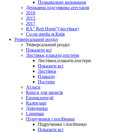
Позашкільне виховання
Державна підсумкова атестація
2016
2015
2017
RA" Red Horse"(листівки)
Co-op media м.Київ
Універсальний розділ
Універсальний розділ
Показати всі
Листівки,плакати,постери
Листівки,плакати,постери
Показати всі
Листівки
Плакати
Постери
Атласи
Книги для записів
Енциклопедії
Календарі
Довідники
Longman
Підручники і посібники
Підручники і посібники
Показати всі