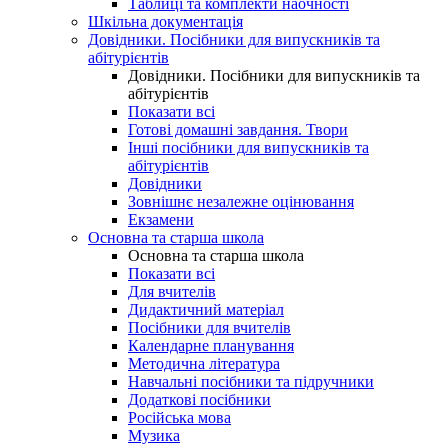
Таблиці та комплекти наочності
Шкільна документація
Довідники. Посібники для випускників та
абітурієнтів
Довідники. Посібники для випускників та
абітурієнтів
Показати всі
Готові домашні завдання. Твори
Інші посібники для випускників та
абітурієнтів
Довідники
Зовнішнє незалежне оцінювання
Екзамени
Основна та старша школа
Основна та старша школа
Показати всі
Для вчителів
Дидактичний матеріал
Посібники для вчителів
Календарне планування
Методична література
Навчальні посібники та підручники
Додаткові посібники
Російська мова
Музика