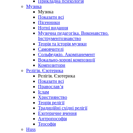
Прикладна психологія
Музика
Музика
Показати всі
Пісенники
Нотні видання
Музична педагогіка. Виконавство.
Інструментознавство
Теорія та історія музики
Самовчителі
Сольфеджіо. Акомпанемент
Вокально-хорові композиції
Композитори
Релігія. Єзотерика
Релігія. Єзотерика
Показати всі
Православ’я
Іслам
Християнство
Теорія релігії
Традиційні східні релігії
Езотеричне вчення
Антропософія
Теософія
Huss