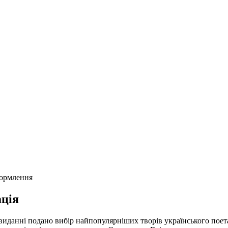
формлення
ція
виданні подано вибір найпопулярніших творів українського поета