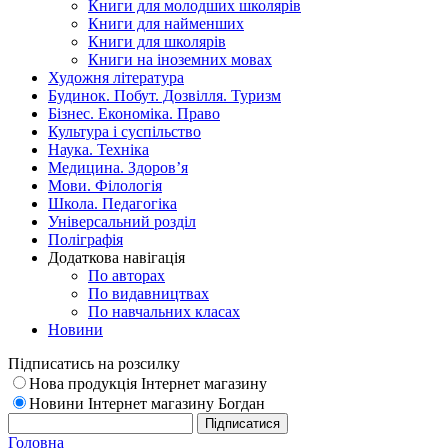
Книги для молодших школярів
Книги для найменших
Книги для школярів
Книги на іноземних мовах
Художня література
Будинок. Побут. Дозвілля. Туризм
Бізнес. Економіка. Право
Культура і суспільство
Наука. Техніка
Медицина. Здоров’я
Мови. Філологія
Школа. Педагогіка
Універсальний розділ
Поліграфія
Додаткова навігація
По авторах
По видавництвах
По навчальних класах
Новини
Підписатись на розсилку
Нова продукція Інтернет магазину
Новини Інтернет магазину Богдан
Головна