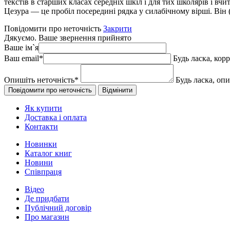
текстів в старших класах середніх шкіл і для тих школярів і вч
Цезура — це пробіл посередині рядка у силабічному вірші. Він (
Повідомити про неточність
Закрити
Дякуємо. Ваше звернення прийнято
Ваше ім`я
Ваш email
*
Будь ласка, кор
Опишіть неточність
*
Будь ласка, оп
Як купити
Доставка і оплата
Контакти
Новинки
Каталог книг
Новини
Співпраця
Відео
Де придбати
Публічний договір
Про магазин