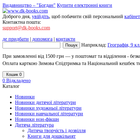
Видавництво – "Богдан"
Купити електронні книги
Доброго дня,
увійдіть
, щоб побачити свій персональний
кабінет
Контактна пошта:
support@dk-books.com
де придбати
|
допомога
|
контакти
Наприклад:
Географія, 9 к
При замовленні від 1500 грн — у поштомат та відділення - без
Оплата карткою Зимова Єпідтримка та Національний кешбек т
Кошик
0
0
Відкладено
Каталог
Новинки
Новинки дитячої літератури
Новинки художньої літератури
Новинки навчальної літератури
Новинки нон-фікшн
Дитяча література
Дитяча творчість і дозвілля
Книги для дошкільнят