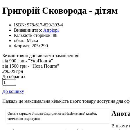
Григорій Сковорода - дітям
ISBN:
978-617-629-393-4
Видавництво:
Апріорі
Кількість сторінок:
88
обкл.:
М'яка
Формат:
205х290
Безкоштовно доставляємо замовлення:
від 900 грн - "УкрПошта"
від 1500 грн - "Нова Пошта"
200.00
грн
До обраних
До кошику
Нажаль це максимальна кількість цього товару доступна для о
Анота
Оплата карткою Зимова Єпідтримка та Національний кешбек
тимчасово недоступна
В цьому 