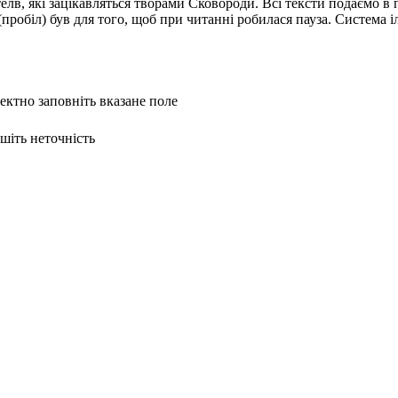
ителв, які зацікавляться творами Сковороди. Всі тексти подаємо в
пробіл) був для того, щоб при читанні робилася пауза. Система і
ректно заповніть вказане поле
ишіть неточність