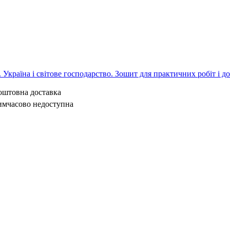
л. Україна і світове господарство. Зошит для практичних робіт і д
коштовна доставка
имчасово недоступна