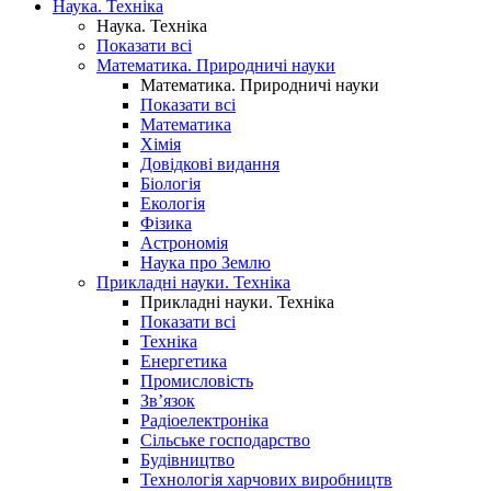
Наука. Техніка
Наука. Техніка
Показати всі
Математика. Природничі науки
Математика. Природничі науки
Показати всі
Математика
Хімія
Довідкові видання
Біологія
Екологія
Фізика
Астрономія
Наука про Землю
Прикладні науки. Техніка
Прикладні науки. Техніка
Показати всі
Техніка
Енергетика
Промисловість
Зв’язок
Радіоелектроніка
Сільське господарство
Будівництво
Технологія харчових виробництв