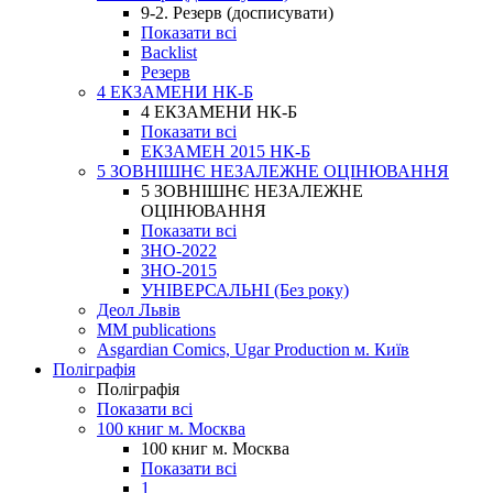
9-2. Резерв (досписувати)
Показати всі
Backlist
Резерв
4 ЕКЗАМЕНИ НК-Б
4 ЕКЗАМЕНИ НК-Б
Показати всі
ЕКЗАМЕН 2015 НК-Б
5 ЗОВНІШНЄ НЕЗАЛЕЖНЕ ОЦІНЮВАННЯ
5 ЗОВНІШНЄ НЕЗАЛЕЖНЕ
ОЦІНЮВАННЯ
Показати всі
ЗНО-2022
ЗНО-2015
УНІВЕРСАЛЬНІ (Без року)
Деол Львів
MM publications
Asgardian Comics, Ugar Production м. Київ
Поліграфія
Поліграфія
Показати всі
100 книг м. Москва
100 книг м. Москва
Показати всі
1