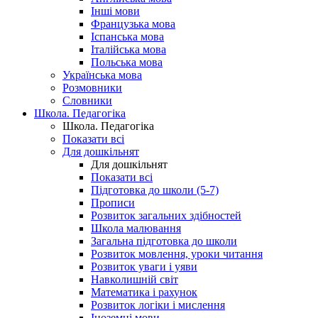
Інші мови
Французька мова
Іспанська мова
Італійська мова
Польська мова
Українська мова
Розмовники
Словники
Школа. Педагогіка
Школа. Педагогіка
Показати всі
Для дошкільнят
Для дошкільнят
Показати всі
Підготовка до школи (5-7)
Прописи
Розвиток загальних здібностей
Школа малювання
Загальна підготовка до школи
Розвиток мовлення, уроки читання
Розвиток уваги і уяви
Навколишній світ
Математика і рахунок
Розвиток логіки і мислення
Іноземні мови