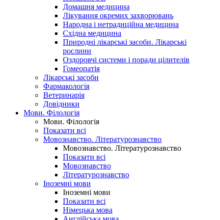
Домашня медицина
Лікування окремих захворювань
Народна і нетрадиційна медицина
Східна медицина
Природні лікарські засоби. Лікарські
рослини
Оздоровчі системи і поради цілителів
Гомеопатія
Лікарські засоби
Фармакологія
Ветеринарія
Довідники
Мови. Філологія
Мови. Філологія
Показати всі
Мовознавство. Літературознавство
Мовознавство. Літературознавство
Показати всі
Мовознавство
Літературознавство
Іноземні мови
Іноземні мови
Показати всі
Німецька мова
Англійська мова