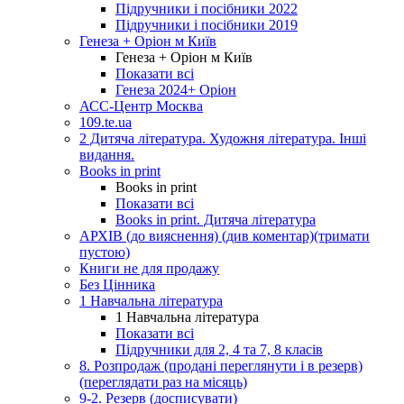
Підручники і посібники 2022
Підручники і посібники 2019
Генеза + Оріон м Київ
Генеза + Оріон м Київ
Показати всі
Генеза 2024+ Оріон
АСС-Центр Москва
109.te.ua
2 Дитяча література. Художня література. Інші
видання.
Books in print
Books in print
Показати всі
Books in print. Дитяча література
АРХІВ (до вияснення) (див коментар)(тримати
пустою)
Книги не для продажу
Без Цінника
1 Навчальна література
1 Навчальна література
Показати всі
Підручники для 2, 4 та 7, 8 класів
8. Розпродаж (продані переглянути і в резерв)
(переглядати раз на місяць)
9-2. Резерв (досписувати)