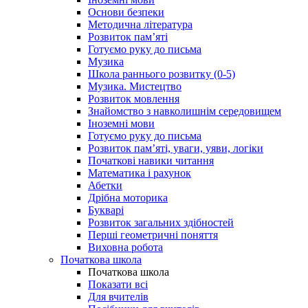
Основи безпеки
Методична література
Розвиток пам’яті
Готуємо руку до письма
Музика
Школа раннього розвитку (0-5)
Музика. Мистецтво
Розвиток мовлення
Знайомство з навколишнім середовищем
Іноземні мови
Готуємо руку до письма
Розвиток пам’яті, уваги, уяви, логіки
Початкові навики читання
Математика і рахунок
Абетки
Дрібна моторика
Букварі
Розвиток загальних здібностей
Перші геометричні поняття
Виховна робота
Початкова школа
Початкова школа
Показати всі
Для вчителів