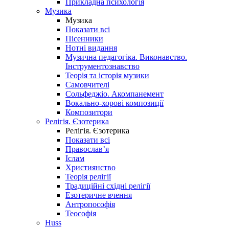
Прикладна психологія
Музика
Музика
Показати всі
Пісенники
Нотні видання
Музична педагогіка. Виконавство.
Інструментознавство
Теорія та історія музики
Самовчителі
Сольфеджіо. Акомпанемент
Вокально-хорові композиції
Композитори
Релігія. Єзотерика
Релігія. Єзотерика
Показати всі
Православ’я
Іслам
Християнство
Теорія релігії
Традиційні східні релігії
Езотеричне вчення
Антропософія
Теософія
Huss