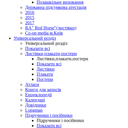
Позашкільне виховання
Державна підсумкова атестація
2016
2015
2017
RA" Red Horse"(листівки)
Co-op media м.Київ
Універсальний розділ
Універсальний розділ
Показати всі
Листівки,плакати,постери
Листівки,плакати,постери
Показати всі
Листівки
Плакати
Постери
Атласи
Книги для записів
Енциклопедії
Календарі
Довідники
Longman
Підручники і посібники
Підручники і посібники
Показати всі