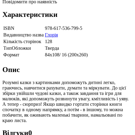
Повідомити про наявність
Характеристики
ISBN
978-617-536-799-5
Видавництво назва
Глорія
Кількість сторінок
128
ТипОбложки
Тверда
Формат
84х108/ 16 (200х260)
Опис
Розумні казки з картинками допоможуть дитині легко,
граючись, навчитися рахувати, думати та міркувати. До цієї
збірки увійшли чудові казки, а також завдання та ігри для
малюків, які допоможуть розвинути увагу, кмітливість і уяву.
А тепер - сюрприз! Якщо швидко гортати сторінки книги
спочатку в одному напрямку, а потім - в іншому, то можна
побачити, як оживають маленькі тварини, намальовані по
краю листа.
Відгуки
0