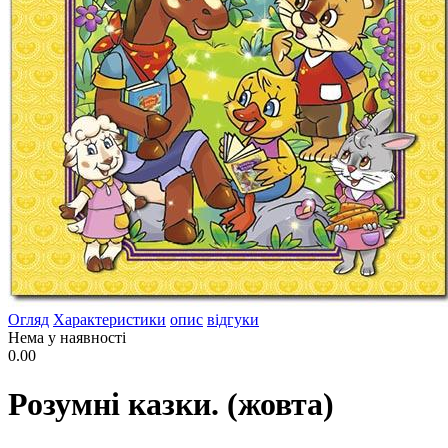
Огляд
Характеристики
опис
відгуки
Нема у наявності
0.00
Розумні казки. (жовта)