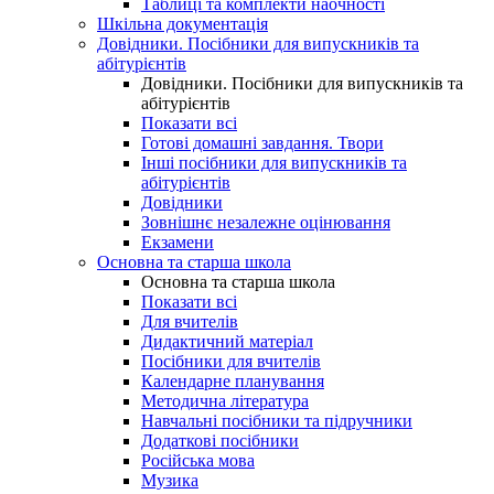
Таблиці та комплекти наочності
Шкільна документація
Довідники. Посібники для випускників та
абітурієнтів
Довідники. Посібники для випускників та
абітурієнтів
Показати всі
Готові домашні завдання. Твори
Інші посібники для випускників та
абітурієнтів
Довідники
Зовнішнє незалежне оцінювання
Екзамени
Основна та старша школа
Основна та старша школа
Показати всі
Для вчителів
Дидактичний матеріал
Посібники для вчителів
Календарне планування
Методична література
Навчальні посібники та підручники
Додаткові посібники
Російська мова
Музика