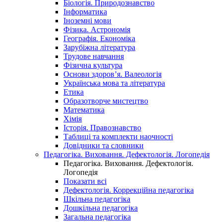
Біологія. Природознавство
Інформатика
Іноземні мови
Фізика. Астрономія
Географія. Економіка
Зарубіжна література
Трудове навчання
Фізична культура
Основи здоров’я. Валеологія
Українська мова та література
Етика
Образотворче мистецтво
Математика
Хімія
Історія. Правознавство
Таблиці та комплекти наочності
Довідники та словники
Педагогіка. Виховання. Дефектологія. Логопедія
Педагогіка. Виховання. Дефектологія.
Логопедія
Показати всі
Дефектологія. Коррекційна педагогіка
Шкільна педагогіка
Дошкільна педагогіка
Загальна педагогіка