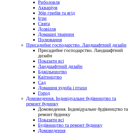
Риболовля
Акваріум
Збір грибів та ягід
Ігри
Свята
Дозвілля
Домашні тварини
Полювання
Присадибне господарство. Ландшафтний дизайн
Присадибне господарство. Ландшафтний
дизайн
Показати всі
Ландшафтний дизайн
Бджільництво
Квітництво
Сад
Домашня худоба і птахи
Город
Домоведення. Індивідуальне будівництво та
ремонт будинку
Домоведення. Індивідуальне будівництво та
ремонт будинку
Показати всі
Будівництво та ремонт будинку
Домоведення