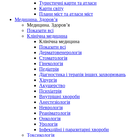
Туристичні карти та атласи
Карти світу
Плани міст та атласи міст
Медицина. Здоров’я
Медицина. Здоров’я
Показати всі
Клінічна медицина
Клінічна медицина
Показати всі
Дерматовенерологія
Стоматологія
Гінекологія
Педіатрія
Діагностика і терапія інших захворювань
Хірургія
Акушерство
Психіатрія
Внутрішні хвороби
Анестезіологія
Неврологія
Реаніматологія
Онкологія
Урологія
Інфекційні і паразитарні хвороби
Токсикологія