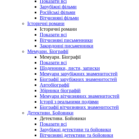
Показати всі
Зарубіжні фільми
Російські фільми
Вітчизняні фільми
Історичні романи
Історичні романи
Показати всі
Вітчизняні письменники
Закордонні письменники
Мемуари. Біографії
Мемуари. Біографії
Показати всі
Щоденники, листи, записки
Мемуари зарубіжних знаменитостей
Біографії зарубіжних знаменитостей
Автобіографії
Збірники біографій
Мемуари вітчизняних знаменитостей
Історії з реальними подіями
Біографії вітчизняних знаменитостей
Детективи. Бойовики
Детективи. Бойовики
Показати всі
Зарубіжні детективи та бойовики
Вітчизняні детективи та бойовики