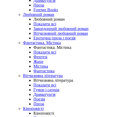
Драматургія
Проза
Foreign Books
Любовний роман
Любовний роман
Показати всі
Закордонний любовний роман
Вітчизняний любовний роман
Еротична проза і поезія
Фантастика. Містика
Фантастика. Містика
Показати всі
Фентезі
Жахи
Містика
Фантастика
Вітчизняна література
Вітчизняна література
Показати всі
Гумор і сатира
Драматургія
Поезія
Проза
Кіноповісті
Кіноповісті