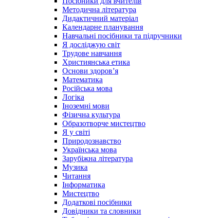
Посібники для вчителів
Методична література
Дидактичний матеріал
Календарне планування
Навчальні посібники та підручники
Я досліджую світ
Трудове навчання
Християнська етика
Основи здоров’я
Математика
Російська мова
Логіка
Іноземні мови
Фізична культура
Образотворче мистецтво
Я у світі
Природознавство
Українська мова
Зарубіжна література
Музика
Читання
Інформатика
Мистецтво
Додаткові посібники
Довідники та словники