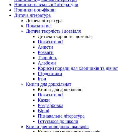
Новинки навчальної літератури
Новинки нон-фікшн
Дитяча література
Дитяча література
Показати всі
Дитяча творчість і дозвілля
Дитяча творчість і дозвілля
Показати всі
Анкети
Розваги
Творчість
Альбоми
Корисні поради для хлопчиків та дівчат
Щоденники
Ігри
Книги для дошкільнят
Книги для дошкільнят
Показати всі
Казки
Розфарбовка
Вірші
Пізнавальна література
Готуємося до школи
Книги для молодших школярів
Книги для молодших школярів