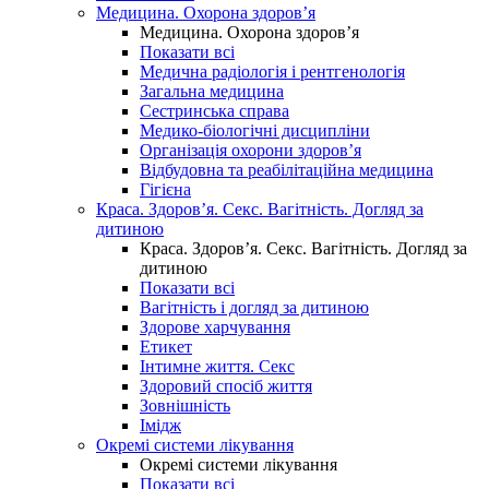
Медицина. Охорона здоров’я
Медицина. Охорона здоров’я
Показати всі
Медична радіологія і рентгенологія
Загальна медицина
Сестринська справа
Медико-біологічні дисципліни
Організація охорони здоров’я
Відбудовна та реабілітаційна медицина
Гігієна
Краса. Здоров’я. Секс. Вагітність. Догляд за
дитиною
Краса. Здоров’я. Секс. Вагітність. Догляд за
дитиною
Показати всі
Вагітність і догляд за дитиною
Здорове харчування
Етикет
Інтимне життя. Секс
Здоровий спосіб життя
Зовнішність
Імідж
Окремі системи лікування
Окремі системи лікування
Показати всі