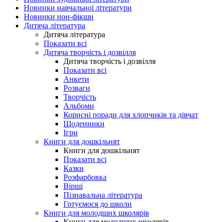
Новинки навчальної літератури
Новинки нон-фікшн
Дитяча література
Дитяча література
Показати всі
Дитяча творчість і дозвілля
Дитяча творчість і дозвілля
Показати всі
Анкети
Розваги
Творчість
Альбоми
Корисні поради для хлопчиків та дівчат
Щоденники
Ігри
Книги для дошкільнят
Книги для дошкільнят
Показати всі
Казки
Розфарбовка
Вірші
Пізнавальна література
Готуємося до школи
Книги для молодших школярів
Книги для молодших школярів