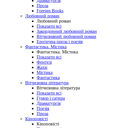
Драматургія
Проза
Foreign Books
Любовний роман
Любовний роман
Показати всі
Закордонний любовний роман
Вітчизняний любовний роман
Еротична проза і поезія
Фантастика. Містика
Фантастика. Містика
Показати всі
Фентезі
Жахи
Містика
Фантастика
Вітчизняна література
Вітчизняна література
Показати всі
Гумор і сатира
Драматургія
Поезія
Проза
Кіноповісті
Кіноповісті