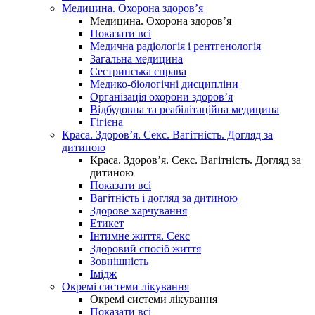
Медицина. Охорона здоров’я
Медицина. Охорона здоров’я
Показати всі
Медична радіологія і рентгенологія
Загальна медицина
Сестринська справа
Медико-біологічні дисципліни
Організація охорони здоров’я
Відбудовна та реабілітаційна медицина
Гігієна
Краса. Здоров’я. Секс. Вагітність. Догляд за
дитиною
Краса. Здоров’я. Секс. Вагітність. Догляд за
дитиною
Показати всі
Вагітність і догляд за дитиною
Здорове харчування
Етикет
Інтимне життя. Секс
Здоровий спосіб життя
Зовнішність
Імідж
Окремі системи лікування
Окремі системи лікування
Показати всі