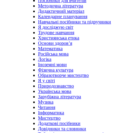
Посібники для вчителів
Методична література
Дидактичний матеріал
Календарне планування
Навчальні посібники та підручники
Я досліджую світ
Трудове навчання
Християнська етика
Основи здоров’я
Математика
Російська мова
Логіка
Іноземні мови
Фізична культура
Образотворче мистецтво
Я у світі
Природознавство
Українська мова
Зарубіжна література
Музика
Читання
Інформатика
Мистецтво
Додаткові посібники
Довідники та словники