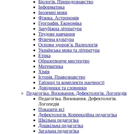
Біологія. Природознавство
Інформатика
Іноземні мови
Фізика. Астрономія
Географія. Економіка
Зарубіжна література
Трудове навчання
Фізична культура
Основи здоров’я. Валеологія
Українська мова та література
Етика
Образотворче мистецтво
Математика
Хімія
Історія. Правознавство
Таблиці та комплекти наочності
Довідники та словники
Педагогіка. Виховання. Дефектологія. Логопедія
Педагогіка. Виховання. Дефектологія.
Логопедія
Показати всі
Дефектологія. Коррекційна педагогіка
Шкільна педагогіка
Дошкільна педагогіка
Загальна педагогіка