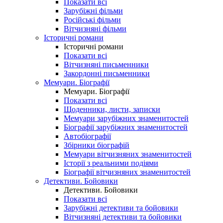
Показати всі
Зарубіжні фільми
Російські фільми
Вітчизняні фільми
Історичні романи
Історичні романи
Показати всі
Вітчизняні письменники
Закордонні письменники
Мемуари. Біографії
Мемуари. Біографії
Показати всі
Щоденники, листи, записки
Мемуари зарубіжних знаменитостей
Біографії зарубіжних знаменитостей
Автобіографії
Збірники біографій
Мемуари вітчизняних знаменитостей
Історії з реальними подіями
Біографії вітчизняних знаменитостей
Детективи. Бойовики
Детективи. Бойовики
Показати всі
Зарубіжні детективи та бойовики
Вітчизняні детективи та бойовики