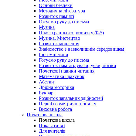
Основи безпеки
Методична література
Розвиток пам’яті
Готуємо руку до письма
Музика
Школа раннього розвитку (0-5)
Музика. Мистецтво
Розвиток мовлення
Знайомство з навколишнім середовищем
Іноземні мови
Готуємо руку до письма
Розвиток пам’яті, уваги, уяви, логіки
Початкові навики читання
Математика і рахунок
Абетки
Дрібна моторика
Букварі
Розвиток загальних здібностей
Перші геометричні поняття
Виховна робота
Початкова школа
Початкова школа
Показати всі
Для вчителів