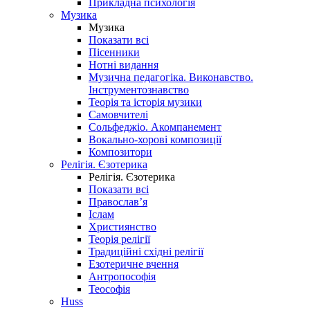
Прикладна психологія
Музика
Музика
Показати всі
Пісенники
Нотні видання
Музична педагогіка. Виконавство.
Інструментознавство
Теорія та історія музики
Самовчителі
Сольфеджіо. Акомпанемент
Вокально-хорові композиції
Композитори
Релігія. Єзотерика
Релігія. Єзотерика
Показати всі
Православ’я
Іслам
Християнство
Теорія релігії
Традиційні східні релігії
Езотеричне вчення
Антропософія
Теософія
Huss