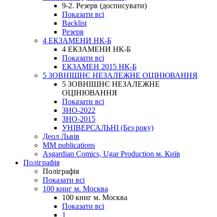
9-2. Резерв (досписувати)
Показати всі
Backlist
Резерв
4 ЕКЗАМЕНИ НК-Б
4 ЕКЗАМЕНИ НК-Б
Показати всі
ЕКЗАМЕН 2015 НК-Б
5 ЗОВНІШНЄ НЕЗАЛЕЖНЕ ОЦІНЮВАННЯ
5 ЗОВНІШНЄ НЕЗАЛЕЖНЕ
ОЦІНЮВАННЯ
Показати всі
ЗНО-2022
ЗНО-2015
УНІВЕРСАЛЬНІ (Без року)
Деол Львів
MM publications
Asgardian Comics, Ugar Production м. Київ
Поліграфія
Поліграфія
Показати всі
100 книг м. Москва
100 книг м. Москва
Показати всі
1