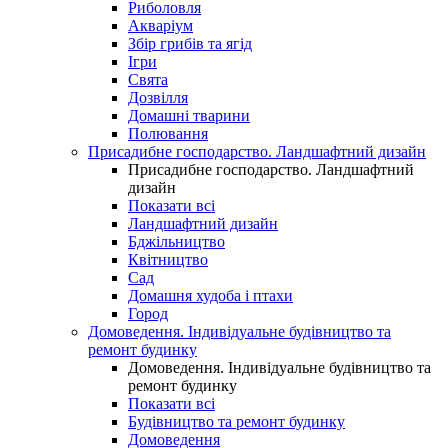
Риболовля
Акваріум
Збір грибів та ягід
Ігри
Свята
Дозвілля
Домашні тварини
Полювання
Присадибне господарство. Ландшафтний дизайн
Присадибне господарство. Ландшафтний
дизайн
Показати всі
Ландшафтний дизайн
Бджільництво
Квітництво
Сад
Домашня худоба і птахи
Город
Домоведення. Індивідуальне будівництво та
ремонт будинку
Домоведення. Індивідуальне будівництво та
ремонт будинку
Показати всі
Будівництво та ремонт будинку
Домоведення