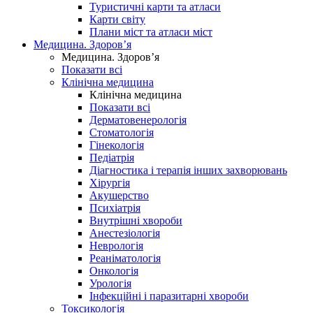
Туристичні карти та атласи
Карти світу
Плани міст та атласи міст
Медицина. Здоров’я
Медицина. Здоров’я
Показати всі
Клінічна медицина
Клінічна медицина
Показати всі
Дерматовенерологія
Стоматологія
Гінекологія
Педіатрія
Діагностика і терапія інших захворювань
Хірургія
Акушерство
Психіатрія
Внутрішні хвороби
Анестезіологія
Неврологія
Реаніматологія
Онкологія
Урологія
Інфекційні і паразитарні хвороби
Токсикологія