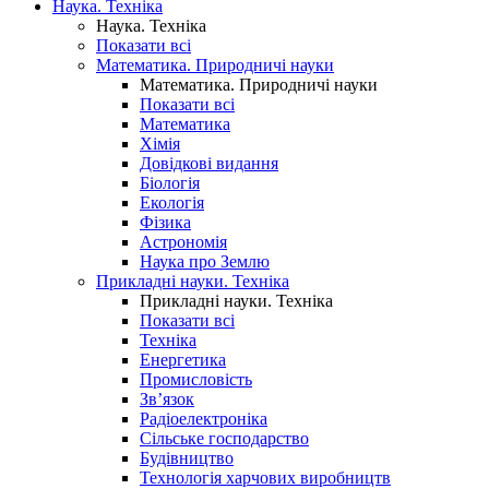
Наука. Техніка
Наука. Техніка
Показати всі
Математика. Природничі науки
Математика. Природничі науки
Показати всі
Математика
Хімія
Довідкові видання
Біологія
Екологія
Фізика
Астрономія
Наука про Землю
Прикладні науки. Техніка
Прикладні науки. Техніка
Показати всі
Техніка
Енергетика
Промисловість
Зв’язок
Радіоелектроніка
Сільське господарство
Будівництво
Технологія харчових виробництв