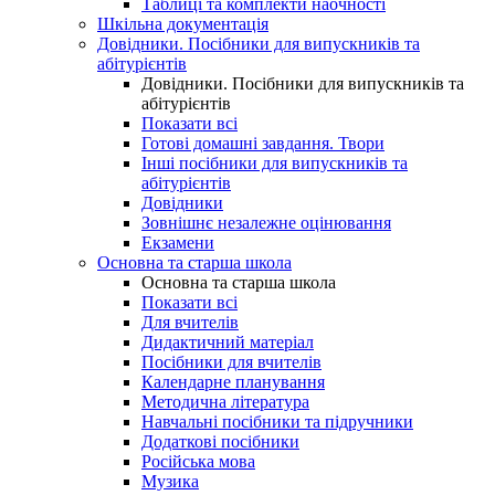
Таблиці та комплекти наочності
Шкільна документація
Довідники. Посібники для випускників та
абітурієнтів
Довідники. Посібники для випускників та
абітурієнтів
Показати всі
Готові домашні завдання. Твори
Інші посібники для випускників та
абітурієнтів
Довідники
Зовнішнє незалежне оцінювання
Екзамени
Основна та старша школа
Основна та старша школа
Показати всі
Для вчителів
Дидактичний матеріал
Посібники для вчителів
Календарне планування
Методична література
Навчальні посібники та підручники
Додаткові посібники
Російська мова
Музика