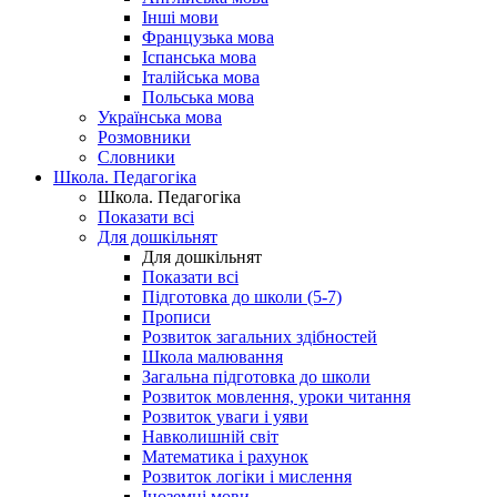
Інші мови
Французька мова
Іспанська мова
Італійська мова
Польська мова
Українська мова
Розмовники
Словники
Школа. Педагогіка
Школа. Педагогіка
Показати всі
Для дошкільнят
Для дошкільнят
Показати всі
Підготовка до школи (5-7)
Прописи
Розвиток загальних здібностей
Школа малювання
Загальна підготовка до школи
Розвиток мовлення, уроки читання
Розвиток уваги і уяви
Навколишній світ
Математика і рахунок
Розвиток логіки і мислення
Іноземні мови