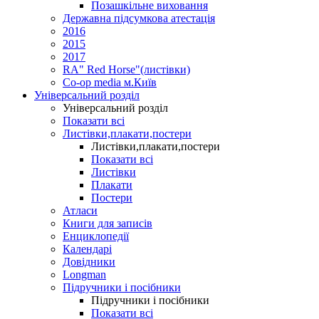
Позашкільне виховання
Державна підсумкова атестація
2016
2015
2017
RA" Red Horse"(листівки)
Co-op media м.Київ
Універсальний розділ
Універсальний розділ
Показати всі
Листівки,плакати,постери
Листівки,плакати,постери
Показати всі
Листівки
Плакати
Постери
Атласи
Книги для записів
Енциклопедії
Календарі
Довідники
Longman
Підручники і посібники
Підручники і посібники
Показати всі