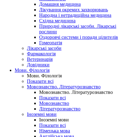
Домашня медицина
Лікування окремих захворювань
Народна і нетрадиційна медицина
Східна медицина
Природні лікарські засоби. Лікарські
рослини
Оздоровчі системи і поради цілителів
Гомеопатія
Лікарські засоби
Фармакологія
Ветеринарія
Довідники
Мови. Філологія
Мови. Філологія
Показати всі
Мовознавство. Літературознавство
Мовознавство. Літературознавство
Показати всі
Мовознавство
Літературознавство
Іноземні мови
Іноземні мови
Показати всі
Німецька мова
Англійська мова