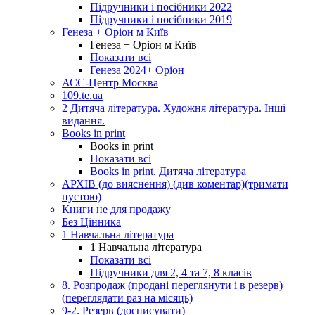
Підручники і посібники 2022
Підручники і посібники 2019
Генеза + Оріон м Київ
Генеза + Оріон м Київ
Показати всі
Генеза 2024+ Оріон
АСС-Центр Москва
109.te.ua
2 Дитяча література. Художня література. Інші
видання.
Books in print
Books in print
Показати всі
Books in print. Дитяча література
АРХІВ (до вияснення) (див коментар)(тримати
пустою)
Книги не для продажу
Без Цінника
1 Навчальна література
1 Навчальна література
Показати всі
Підручники для 2, 4 та 7, 8 класів
8. Розпродаж (продані переглянути і в резерв)
(переглядати раз на місяць)
9-2. Резерв (досписувати)