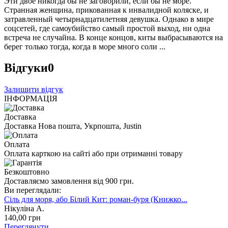
Эти двое никогда бы не заговорили, если бы не море.
Странная женщина, прикованная к инвалидной коляске, и
затравленный четырнадцатилетняя девушка. Однако в мире
соцсетей, где самоубийство самый простой выход, ни одна
встреча не случайна. В конце концов, киты выбрасываются на
берег только тогда, когда в море много соли ...
Відгуки
0
Залишити відгук
ІНФОРМАЦІЯ
Доставка
Доставка Нова пошта, Укрпошта, Justin
Оплата
Оплата карткою на сайті або при отриманні товару
Безкоштовно
Доставляємо замовлення від 900 грн.
Ви переглядали:
Сіль для моря, або Білий Кит: роман-буря (Книжко...
Нікуліна А.
140
,00
грн
Переглянути