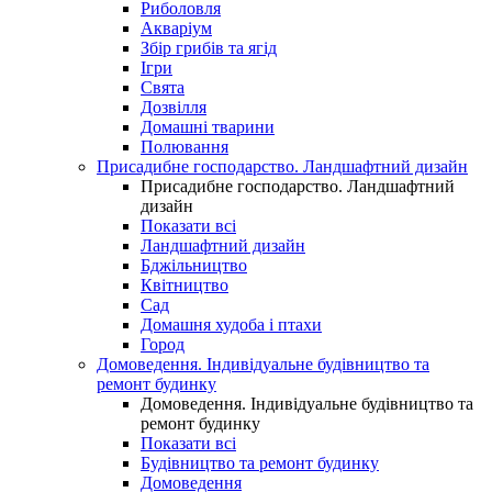
Риболовля
Акваріум
Збір грибів та ягід
Ігри
Свята
Дозвілля
Домашні тварини
Полювання
Присадибне господарство. Ландшафтний дизайн
Присадибне господарство. Ландшафтний
дизайн
Показати всі
Ландшафтний дизайн
Бджільництво
Квітництво
Сад
Домашня худоба і птахи
Город
Домоведення. Індивідуальне будівництво та
ремонт будинку
Домоведення. Індивідуальне будівництво та
ремонт будинку
Показати всі
Будівництво та ремонт будинку
Домоведення