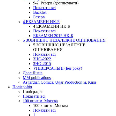
9-2. Резерв (досписувати)
Показати всі
Backlist
Резерв
4 ЕКЗАМЕНИ НК-Б
4 ЕКЗАМЕНИ НК-Б
Показати всі
ЕКЗАМЕН 2015 НК-Б
5 ЗОВНІШНЄ НЕЗАЛЕЖНЕ ОЦІНЮВАННЯ
5 ЗОВНІШНЄ НЕЗАЛЕЖНЕ
ОЦІНЮВАННЯ
Показати всі
ЗНО-2022
ЗНО-2015
УНІВЕРСАЛЬНІ (Без року)
Деол Львів
MM publications
Asgardian Comics, Ugar Production м. Київ
Поліграфія
Поліграфія
Показати всі
100 книг м. Москва
100 книг м. Москва
Показати всі
1