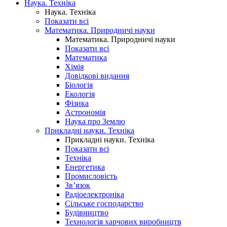
Наука. Техніка
Наука. Техніка
Показати всі
Математика. Природничі науки
Математика. Природничі науки
Показати всі
Математика
Хімія
Довідкові видання
Біологія
Екологія
Фізика
Астрономія
Наука про Землю
Прикладні науки. Техніка
Прикладні науки. Техніка
Показати всі
Техніка
Енергетика
Промисловість
Зв’язок
Радіоелектроніка
Сільське господарство
Будівництво
Технологія харчових виробництв