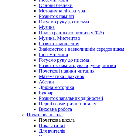
Основи безпеки
Методична література
Розвиток пам’яті
Готуємо руку до письма
Музика
Школа раннього розвитку (0-5)
Музика. Мистецтво
Розвиток мовлення
Знайомство з навколишнім середовищем
Іноземні мови
Готуємо руку до письма
Розвиток пам’яті, уваги, уяви, логіки
Початкові навики читання
Математика і рахунок
Абетки
Дрібна моторика
Букварі
Розвиток загальних здібностей
Перші геометричні поняття
Виховна робота
Початкова школа
Початкова школа
Показати всі
Для вчителів