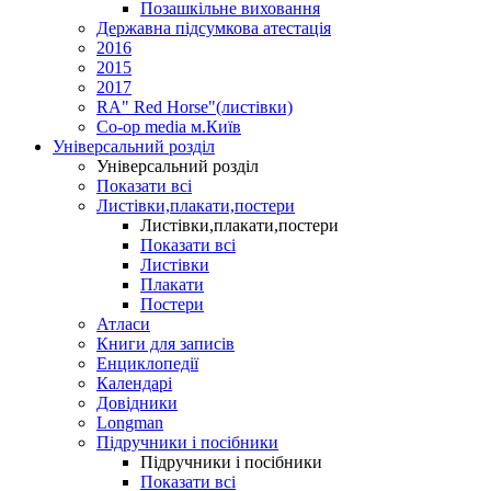
Позашкільне виховання
Державна підсумкова атестація
2016
2015
2017
RA" Red Horse"(листівки)
Co-op media м.Київ
Універсальний розділ
Універсальний розділ
Показати всі
Листівки,плакати,постери
Листівки,плакати,постери
Показати всі
Листівки
Плакати
Постери
Атласи
Книги для записів
Енциклопедії
Календарі
Довідники
Longman
Підручники і посібники
Підручники і посібники
Показати всі