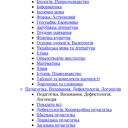
Біологія. Природознавство
Інформатика
Іноземні мови
Фізика. Астрономія
Географія. Економіка
Зарубіжна література
Трудове навчання
Фізична культура
Основи здоров’я. Валеологія
Українська мова та література
Етика
Образотворче мистецтво
Математика
Хімія
Історія. Правознавство
Таблиці та комплекти наочності
Довідники та словники
Педагогіка. Виховання. Дефектологія. Логопедія
Педагогіка. Виховання. Дефектологія.
Логопедія
Показати всі
Дефектологія. Коррекційна педагогіка
Шкільна педагогіка
Дошкільна педагогіка
Загальна педагогіка