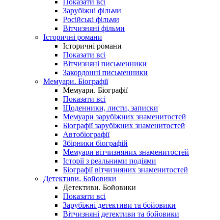
Показати всі
Зарубіжні фільми
Російські фільми
Вітчизняні фільми
Історичні романи
Історичні романи
Показати всі
Вітчизняні письменники
Закордонні письменники
Мемуари. Біографії
Мемуари. Біографії
Показати всі
Щоденники, листи, записки
Мемуари зарубіжних знаменитостей
Біографії зарубіжних знаменитостей
Автобіографії
Збірники біографій
Мемуари вітчизняних знаменитостей
Історії з реальними подіями
Біографії вітчизняних знаменитостей
Детективи. Бойовики
Детективи. Бойовики
Показати всі
Зарубіжні детективи та бойовики
Вітчизняні детективи та бойовики