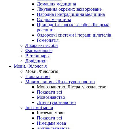
Домашня медицина
Лікування окремих захворювань
Народна і нетрадиційна медицина
Східна медицина
Природні лікарські засоби. Лікарські
рослини
Оздоровчі системи і поради цілителів
Гомеопатія
Лікарські засоби
Фармакологія
Ветеринарія
Довідники
Мови. Філологія
Мови. Філологія
Показати всі
Мовознавство. Літературознавство
Мовознавство. Літературознавство
Показати всі
Мовознавство
Літературознавство
Іноземні мови
Іноземні мови
Показати всі
Німецька мова
Англійська мова