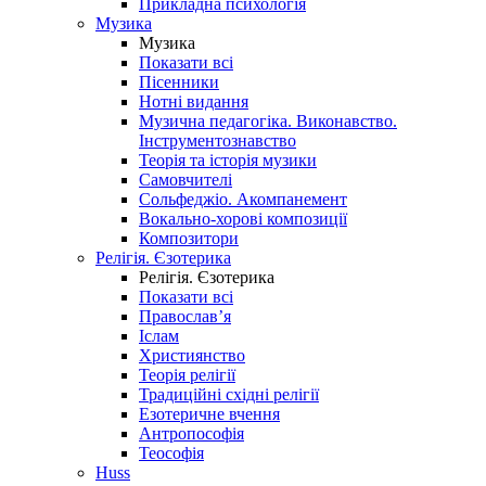
Прикладна психологія
Музика
Музика
Показати всі
Пісенники
Нотні видання
Музична педагогіка. Виконавство.
Інструментознавство
Теорія та історія музики
Самовчителі
Сольфеджіо. Акомпанемент
Вокально-хорові композиції
Композитори
Релігія. Єзотерика
Релігія. Єзотерика
Показати всі
Православ’я
Іслам
Християнство
Теорія релігії
Традиційні східні релігії
Езотеричне вчення
Антропософія
Теософія
Huss