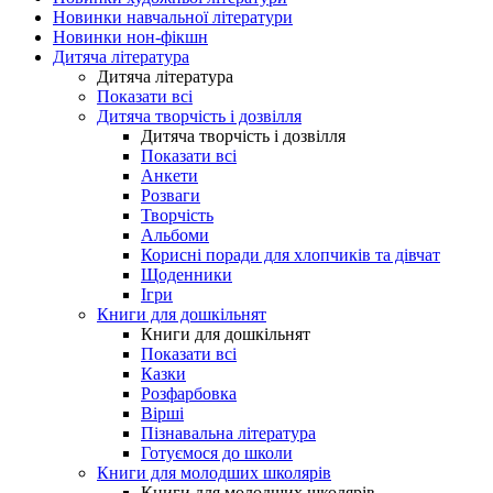
Новинки навчальної літератури
Новинки нон-фікшн
Дитяча література
Дитяча література
Показати всі
Дитяча творчість і дозвілля
Дитяча творчість і дозвілля
Показати всі
Анкети
Розваги
Творчість
Альбоми
Корисні поради для хлопчиків та дівчат
Щоденники
Ігри
Книги для дошкільнят
Книги для дошкільнят
Показати всі
Казки
Розфарбовка
Вірші
Пізнавальна література
Готуємося до школи
Книги для молодших школярів
Книги для молодших школярів