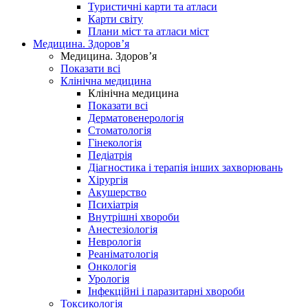
Туристичні карти та атласи
Карти світу
Плани міст та атласи міст
Медицина. Здоров’я
Медицина. Здоров’я
Показати всі
Клінічна медицина
Клінічна медицина
Показати всі
Дерматовенерологія
Стоматологія
Гінекологія
Педіатрія
Діагностика і терапія інших захворювань
Хірургія
Акушерство
Психіатрія
Внутрішні хвороби
Анестезіологія
Неврологія
Реаніматологія
Онкологія
Урологія
Інфекційні і паразитарні хвороби
Токсикологія