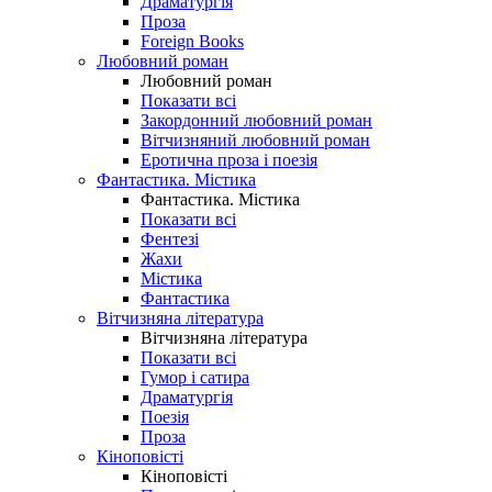
Драматургія
Проза
Foreign Books
Любовний роман
Любовний роман
Показати всі
Закордонний любовний роман
Вітчизняний любовний роман
Еротична проза і поезія
Фантастика. Містика
Фантастика. Містика
Показати всі
Фентезі
Жахи
Містика
Фантастика
Вітчизняна література
Вітчизняна література
Показати всі
Гумор і сатира
Драматургія
Поезія
Проза
Кіноповісті
Кіноповісті