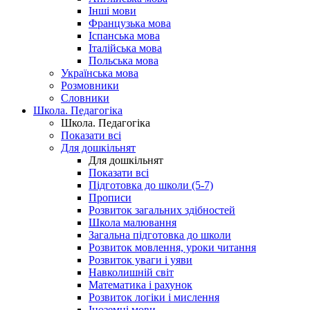
Інші мови
Французька мова
Іспанська мова
Італійська мова
Польська мова
Українська мова
Розмовники
Словники
Школа. Педагогіка
Школа. Педагогіка
Показати всі
Для дошкільнят
Для дошкільнят
Показати всі
Підготовка до школи (5-7)
Прописи
Розвиток загальних здібностей
Школа малювання
Загальна підготовка до школи
Розвиток мовлення, уроки читання
Розвиток уваги і уяви
Навколишній світ
Математика і рахунок
Розвиток логіки і мислення
Іноземні мови