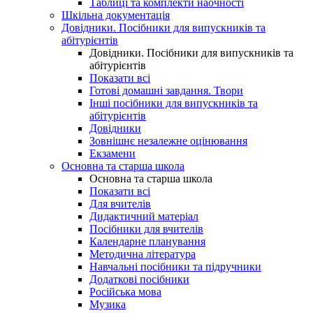
Таблиці та комплекти наочності
Шкільна документація
Довідники. Посібники для випускників та
абітурієнтів
Довідники. Посібники для випускників та
абітурієнтів
Показати всі
Готові домашні завдання. Твори
Інші посібники для випускників та
абітурієнтів
Довідники
Зовнішнє незалежне оцінювання
Екзамени
Основна та старша школа
Основна та старша школа
Показати всі
Для вчителів
Дидактичний матеріал
Посібники для вчителів
Календарне планування
Методична література
Навчальні посібники та підручники
Додаткові посібники
Російська мова
Музика