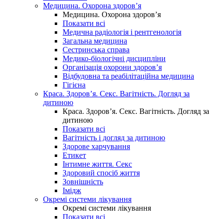
Медицина. Охорона здоров’я
Медицина. Охорона здоров’я
Показати всі
Медична радіологія і рентгенологія
Загальна медицина
Сестринська справа
Медико-біологічні дисципліни
Організація охорони здоров’я
Відбудовна та реабілітаційна медицина
Гігієна
Краса. Здоров’я. Секс. Вагітність. Догляд за
дитиною
Краса. Здоров’я. Секс. Вагітність. Догляд за
дитиною
Показати всі
Вагітність і догляд за дитиною
Здорове харчування
Етикет
Інтимне життя. Секс
Здоровий спосіб життя
Зовнішність
Імідж
Окремі системи лікування
Окремі системи лікування
Показати всі