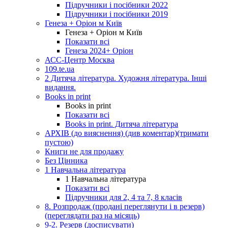
Підручники і посібники 2022
Підручники і посібники 2019
Генеза + Оріон м Київ
Генеза + Оріон м Київ
Показати всі
Генеза 2024+ Оріон
АСС-Центр Москва
109.te.ua
2 Дитяча література. Художня література. Інші
видання.
Books in print
Books in print
Показати всі
Books in print. Дитяча література
АРХІВ (до вияснення) (див коментар)(тримати
пустою)
Книги не для продажу
Без Цінника
1 Навчальна література
1 Навчальна література
Показати всі
Підручники для 2, 4 та 7, 8 класів
8. Розпродаж (продані переглянути і в резерв)
(переглядати раз на місяць)
9-2. Резерв (досписувати)