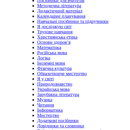
Посібники для вчителів
Методична література
Дидактичний матеріал
Календарне планування
Навчальні посібники та підручники
Я досліджую світ
Трудове навчання
Християнська етика
Основи здоров’я
Математика
Російська мова
Логіка
Іноземні мови
Фізична культура
Образотворче мистецтво
Я у світі
Природознавство
Українська мова
Зарубіжна література
Музика
Читання
Інформатика
Мистецтво
Додаткові посібники
Довідники та словники