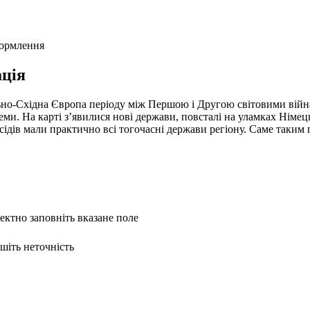
формлення
ція
но-Східна Європа періоду між Першою і Другою світовими війнам
еми. На карті з’явилися нові держави, повсталі на уламках Німець
сусідів мали практично всі тогочасні держави регіону. Саме так
ректно заповніть вказане поле
ишіть неточність