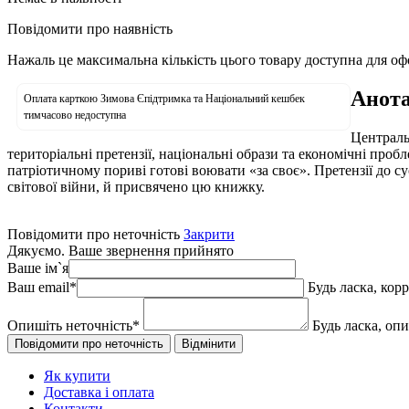
Повідомити про наявність
Нажаль це максимальна кількість цього товару доступна для о
Анота
Оплата карткою Зимова Єпідтримка та Національний кешбек
тимчасово недоступна
Централь
територіальні претензії, національні образи та економічні пробл
патріотичному пориві готові воювати «за своє». Претензії до 
світової війни, й присвячено цю книжку.
Повідомити про неточність
Закрити
Дякуємо. Ваше звернення прийнято
Ваше ім`я
Ваш email
*
Будь ласка, кор
Опишіть неточність
*
Будь ласка, оп
Як купити
Доставка і оплата
Контакти