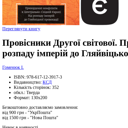
Переглянути книгу
Провісники Другої світової. 
розпаду імперій до Гляйвіцько
Гоменюк І.
ISBN:
978-617-12-3917-3
Видавництво:
КСД
Кількість сторінок:
352
обкл.:
Тверда
Формат:
130х200
Безкоштовно доставляємо замовлення:
від 900 грн - "УкрПошта"
від 1500 грн - "Нова Пошта"
Немає в наявності