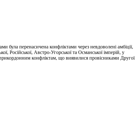
и була перенасичена конфліктами через невдоволені амбіції,
кої, Російської, Австро-Угорської та Османської імперій, у
им прикордонним конфліктам, що виявилися провісниками Другої