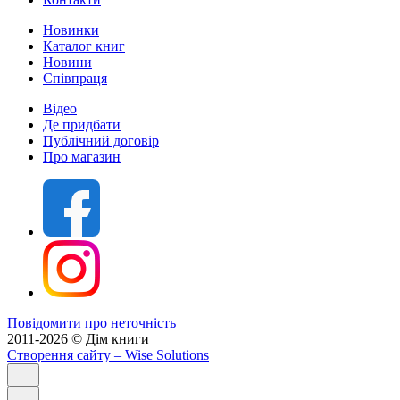
Новинки
Каталог книг
Новини
Співпраця
Відео
Де придбати
Публічний договір
Про магазин
Повідомити про неточність
2011-2026 © Дім книги
Створення сайту
– Wise Solutions