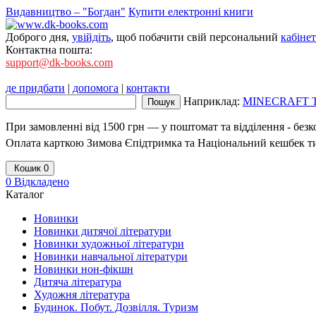
Видавництво – "Богдан"
Купити електронні книги
Доброго дня,
увійдіть
, щоб побачити свій персональний
кабінет
Контактна пошта:
support@dk-books.com
де придбати
|
допомога
|
контакти
Наприклад:
MINECRAFT Тв
При замовленні від 1500 грн — у поштомат та відділення - без
Оплата карткою Зимова Єпідтримка та Національний кешбек т
Кошик
0
0
Відкладено
Каталог
Новинки
Новинки дитячої літератури
Новинки художньої літератури
Новинки навчальної літератури
Новинки нон-фікшн
Дитяча література
Художня література
Будинок. Побут. Дозвілля. Туризм