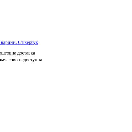
арини. Стікербук
коштовна доставка
имчасово недоступна