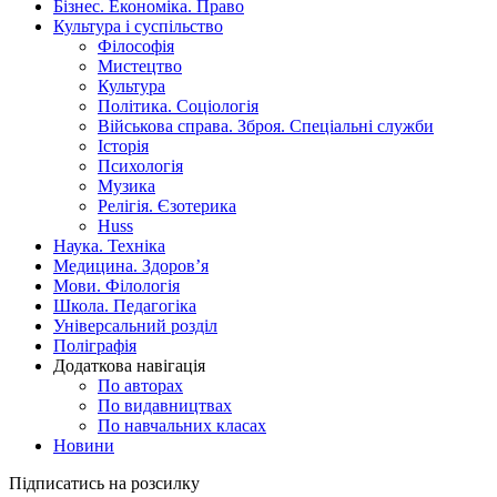
Бізнес. Економіка. Право
Культура і суспільство
Філософія
Мистецтво
Культура
Політика. Соціологія
Військова справа. Зброя. Спеціальні служби
Історія
Психологія
Музика
Релігія. Єзотерика
Huss
Наука. Техніка
Медицина. Здоров’я
Мови. Філологія
Школа. Педагогіка
Універсальний розділ
Поліграфія
Додаткова навігація
По авторах
По видавництвах
По навчальних класах
Новини
Підписатись на розсилку