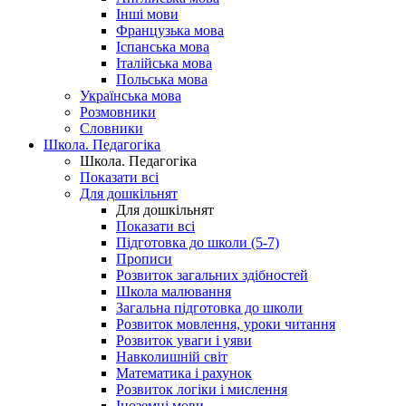
Інші мови
Французька мова
Іспанська мова
Італійська мова
Польська мова
Українська мова
Розмовники
Словники
Школа. Педагогіка
Школа. Педагогіка
Показати всі
Для дошкільнят
Для дошкільнят
Показати всі
Підготовка до школи (5-7)
Прописи
Розвиток загальних здібностей
Школа малювання
Загальна підготовка до школи
Розвиток мовлення, уроки читання
Розвиток уваги і уяви
Навколишній світ
Математика і рахунок
Розвиток логіки і мислення
Іноземні мови