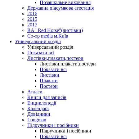
Позашкільне виховання
Державна підсумкова атестація
2016
2015
2017
RA" Red Horse"(листівки)
Co-op media м.Київ
Універсальний розділ
Універсальний розділ
Показати всі
Листівки,плакати,постери
Листівки,плакати,постери
Показати всі
Листівки
Плакати
Постери
Атласи
Книги для записів
Енциклопедії
Календарі
Довідники
Longman
Підручники і посібники
Підручники і посібники
Показати всі