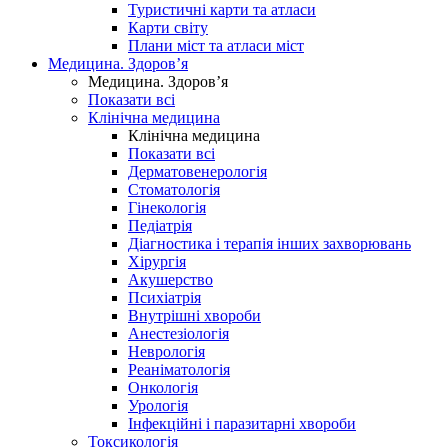
Туристичні карти та атласи
Карти світу
Плани міст та атласи міст
Медицина. Здоров’я
Медицина. Здоров’я
Показати всі
Клінічна медицина
Клінічна медицина
Показати всі
Дерматовенерологія
Стоматологія
Гінекологія
Педіатрія
Діагностика і терапія інших захворювань
Хірургія
Акушерство
Психіатрія
Внутрішні хвороби
Анестезіологія
Неврологія
Реаніматологія
Онкологія
Урологія
Інфекційні і паразитарні хвороби
Токсикологія