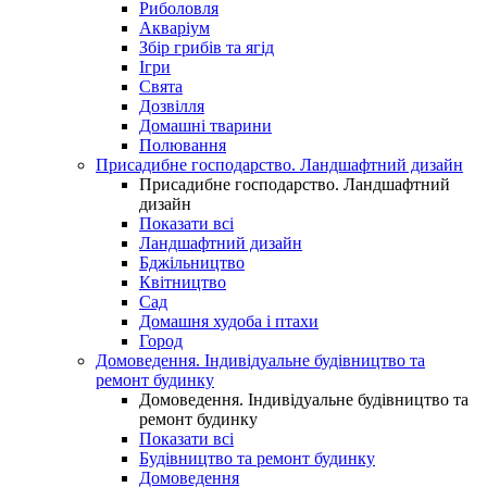
Риболовля
Акваріум
Збір грибів та ягід
Ігри
Свята
Дозвілля
Домашні тварини
Полювання
Присадибне господарство. Ландшафтний дизайн
Присадибне господарство. Ландшафтний
дизайн
Показати всі
Ландшафтний дизайн
Бджільництво
Квітництво
Сад
Домашня худоба і птахи
Город
Домоведення. Індивідуальне будівництво та
ремонт будинку
Домоведення. Індивідуальне будівництво та
ремонт будинку
Показати всі
Будівництво та ремонт будинку
Домоведення