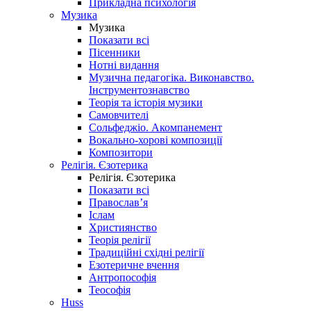
Прикладна психологія
Музика
Музика
Показати всі
Пісенники
Нотні видання
Музична педагогіка. Виконавство.
Інструментознавство
Теорія та історія музики
Самовчителі
Сольфеджіо. Акомпанемент
Вокально-хорові композиції
Композитори
Релігія. Єзотерика
Релігія. Єзотерика
Показати всі
Православ’я
Іслам
Християнство
Теорія релігії
Традиційні східні релігії
Езотеричне вчення
Антропософія
Теософія
Huss