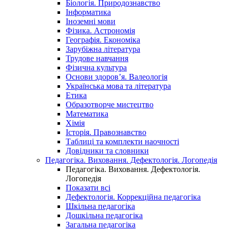
Біологія. Природознавство
Інформатика
Іноземні мови
Фізика. Астрономія
Географія. Економіка
Зарубіжна література
Трудове навчання
Фізична культура
Основи здоров’я. Валеологія
Українська мова та література
Етика
Образотворче мистецтво
Математика
Хімія
Історія. Правознавство
Таблиці та комплекти наочності
Довідники та словники
Педагогіка. Виховання. Дефектологія. Логопедія
Педагогіка. Виховання. Дефектологія.
Логопедія
Показати всі
Дефектологія. Коррекційна педагогіка
Шкільна педагогіка
Дошкільна педагогіка
Загальна педагогіка