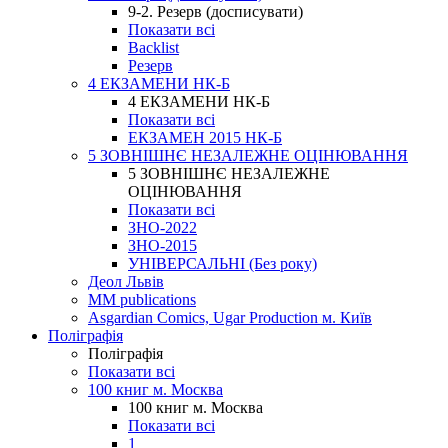
9-2. Резерв (досписувати)
Показати всі
Backlist
Резерв
4 ЕКЗАМЕНИ НК-Б
4 ЕКЗАМЕНИ НК-Б
Показати всі
ЕКЗАМЕН 2015 НК-Б
5 ЗОВНІШНЄ НЕЗАЛЕЖНЕ ОЦІНЮВАННЯ
5 ЗОВНІШНЄ НЕЗАЛЕЖНЕ
ОЦІНЮВАННЯ
Показати всі
ЗНО-2022
ЗНО-2015
УНІВЕРСАЛЬНІ (Без року)
Деол Львів
MM publications
Asgardian Comics, Ugar Production м. Київ
Поліграфія
Поліграфія
Показати всі
100 книг м. Москва
100 книг м. Москва
Показати всі
1