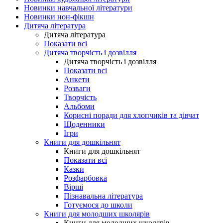
Новинки навчальної літератури
Новинки нон-фікшн
Дитяча література
Дитяча література
Показати всі
Дитяча творчість і дозвілля
Дитяча творчість і дозвілля
Показати всі
Анкети
Розваги
Творчість
Альбоми
Корисні поради для хлопчиків та дівчат
Щоденники
Ігри
Книги для дошкільнят
Книги для дошкільнят
Показати всі
Казки
Розфарбовка
Вірші
Пізнавальна література
Готуємося до школи
Книги для молодших школярів
Книги для молодших школярів