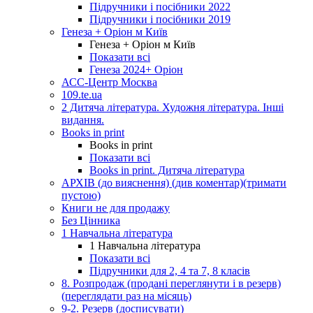
Підручники і посібники 2022
Підручники і посібники 2019
Генеза + Оріон м Київ
Генеза + Оріон м Київ
Показати всі
Генеза 2024+ Оріон
АСС-Центр Москва
109.te.ua
2 Дитяча література. Художня література. Інші
видання.
Books in print
Books in print
Показати всі
Books in print. Дитяча література
АРХІВ (до вияснення) (див коментар)(тримати
пустою)
Книги не для продажу
Без Цінника
1 Навчальна література
1 Навчальна література
Показати всі
Підручники для 2, 4 та 7, 8 класів
8. Розпродаж (продані переглянути і в резерв)
(переглядати раз на місяць)
9-2. Резерв (досписувати)