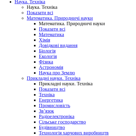
Наука. Техніка
Наука. Техніка
Показати всі
Математика. Природничі науки
Математика. Природничі науки
Показати всі
Математика
Хімія
Довідкові видання
Біологія
Екологія
Фізика
Астрономія
Наука про Землю
Прикладні науки. Техніка
Прикладні науки. Техніка
Показати всі
Техніка
Енергетика
Промисловість
Зв’язок
Радіоелектроніка
Сільське господарство
Будівництво
Технологія харчових виробництв