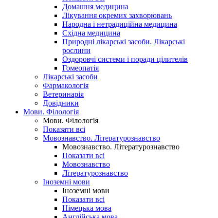
Домашня медицина
Лікування окремих захворювань
Народна і нетрадиційна медицина
Східна медицина
Природні лікарські засоби. Лікарські
рослини
Оздоровчі системи і поради цілителів
Гомеопатія
Лікарські засоби
Фармакологія
Ветеринарія
Довідники
Мови. Філологія
Мови. Філологія
Показати всі
Мовознавство. Літературознавство
Мовознавство. Літературознавство
Показати всі
Мовознавство
Літературознавство
Іноземні мови
Іноземні мови
Показати всі
Німецька мова
Англійська мова