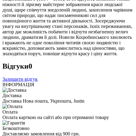
ніжності й ліризму майстерне зображення краси людської
душі, щире співчуття знедоленій людині, захоплення чарівним
світом природи, що надає письменникові сил для
повноцінного життя та активної діяльності. Зосереджуючи
увагу на внутрішньому стані персонажів, їхніх переживаннях,
автор дає можливість побачити і відчути незбагненну велич
людини, драматизм її долі. Новели Коцюбинського хвилюють
і вражають не одне покоління читачів своєю людяністю і
яскравістю, допомагають замислитись над цінностями, що
знаходяться поруч, повніше відчути красу і ціну життя.
Відгуки
0
Залишити відгук
ІНФОРМАЦІЯ
Доставка
Доставка Нова пошта, Укрпошта, Justin
Оплата
Оплата карткою на сайті або при отриманні товару
Безкоштовно
Доставляємо замовлення від 900 грн.