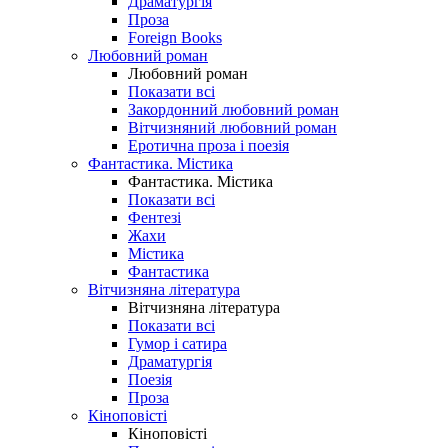
Драматургія
Проза
Foreign Books
Любовний роман
Любовний роман
Показати всі
Закордонний любовний роман
Вітчизняний любовний роман
Еротична проза і поезія
Фантастика. Містика
Фантастика. Містика
Показати всі
Фентезі
Жахи
Містика
Фантастика
Вітчизняна література
Вітчизняна література
Показати всі
Гумор і сатира
Драматургія
Поезія
Проза
Кіноповісті
Кіноповісті