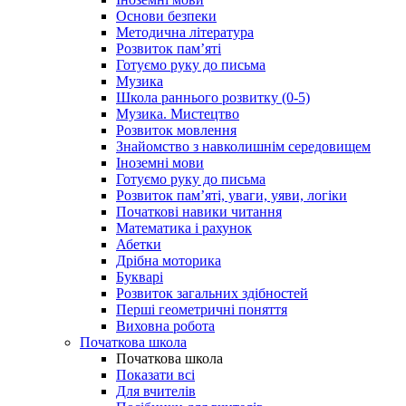
Основи безпеки
Методична література
Розвиток пам’яті
Готуємо руку до письма
Музика
Школа раннього розвитку (0-5)
Музика. Мистецтво
Розвиток мовлення
Знайомство з навколишнім середовищем
Іноземні мови
Готуємо руку до письма
Розвиток пам’яті, уваги, уяви, логіки
Початкові навики читання
Математика і рахунок
Абетки
Дрібна моторика
Букварі
Розвиток загальних здібностей
Перші геометричні поняття
Виховна робота
Початкова школа
Початкова школа
Показати всі
Для вчителів