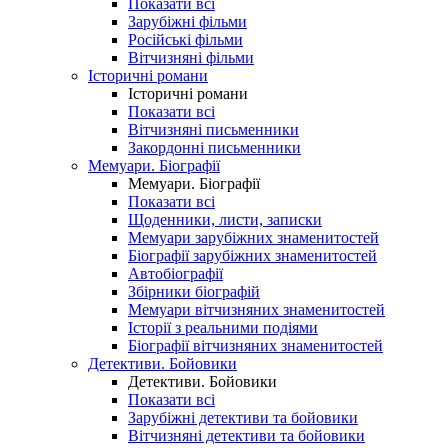
Показати всі
Зарубіжні фільми
Російські фільми
Вітчизняні фільми
Історичні романи
Історичні романи
Показати всі
Вітчизняні письменники
Закордонні письменники
Мемуари. Біографії
Мемуари. Біографії
Показати всі
Щоденники, листи, записки
Мемуари зарубіжних знаменитостей
Біографії зарубіжних знаменитостей
Автобіографії
Збірники біографій
Мемуари вітчизняних знаменитостей
Історії з реальними подіями
Біографії вітчизняних знаменитостей
Детективи. Бойовики
Детективи. Бойовики
Показати всі
Зарубіжні детективи та бойовики
Вітчизняні детективи та бойовики