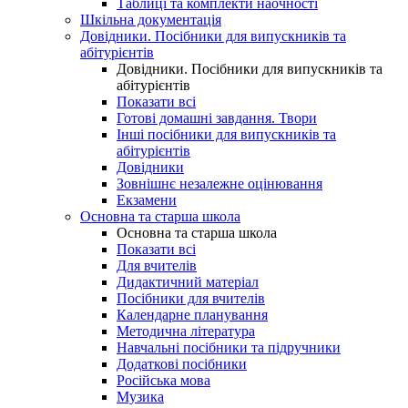
Таблиці та комплекти наочності
Шкільна документація
Довідники. Посібники для випускників та
абітурієнтів
Довідники. Посібники для випускників та
абітурієнтів
Показати всі
Готові домашні завдання. Твори
Інші посібники для випускників та
абітурієнтів
Довідники
Зовнішнє незалежне оцінювання
Екзамени
Основна та старша школа
Основна та старша школа
Показати всі
Для вчителів
Дидактичний матеріал
Посібники для вчителів
Календарне планування
Методична література
Навчальні посібники та підручники
Додаткові посібники
Російська мова
Музика