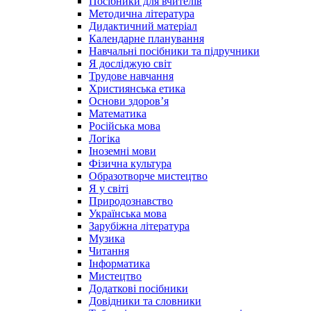
Посібники для вчителів
Методична література
Дидактичний матеріал
Календарне планування
Навчальні посібники та підручники
Я досліджую світ
Трудове навчання
Християнська етика
Основи здоров’я
Математика
Російська мова
Логіка
Іноземні мови
Фізична культура
Образотворче мистецтво
Я у світі
Природознавство
Українська мова
Зарубіжна література
Музика
Читання
Інформатика
Мистецтво
Додаткові посібники
Довідники та словники