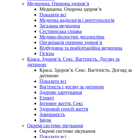
Медицина. Охорона здоров’я
Медицина. Охорона здоров’я
Показати всі
Медична радіологія і рентгенологія
Загальна медицина
Сестринська справа
Медико-біологічні дисципліни
Організація охорони здоров’я
Відбудовна та реабілітаційна медицина
Гігієна
Краса. Здоров’я. Секс. Вагітність. Догляд за
дитиною
Краса. Здоров’я. Секс. Вагітність. Догляд за
дитиною
Показати всі
Вагітність і догляд за дитиною
Здорове харчування
Етикет
Інтимне життя. Секс
Здоровий спосіб життя
Зовнішність
Імідж
Окремі системи лікування
Окремі системи лікування
Показати всі