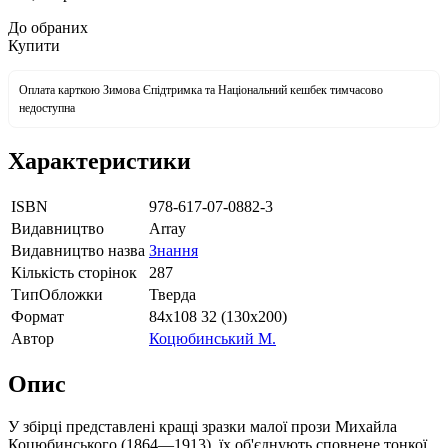
До обраних
Купити
Оплата карткою Зимова Єпідтримка та Національний кешбек тимчасово
недоступна
Характеристики
ISBN
978-617-07-0882-3
Видавництво
Array
Видавництво назва
Знання
Кількість сторінок
287
ТипОбложки
Тверда
Формат
84х108 32 (130х200)
Автор
Коцюбинський М.
Опис
У збірці представлені кращі зразки малої прози Михайла
Коцюбинського (1864—1913). їх об'єднують сповнене тонкої