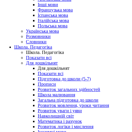
Інші мови
Французька мова
Іспанська мова
Італійська мова
Польська мова
Українська мова
Розмовники
Словники
Школа. Педагогіка
Школа. Педагогіка
Показати всі
Для дошкільнят
Для дошкільнят
Показати всі
Підготовка до школи (5-7)
Прописи
Розвиток загальних здібностей
Школа малювання
Загальна підготовка до школи
Розвиток мовлення, уроки читання
Розвиток уваги і уяви
Навколишній світ
Математика і рахунок
Розвиток логіки і мислення
Іноземні мови