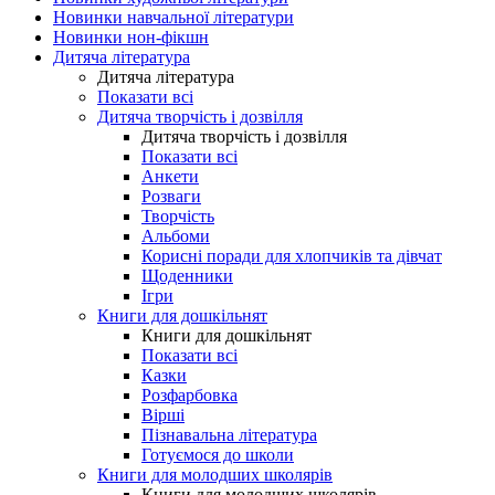
Новинки навчальної літератури
Новинки нон-фікшн
Дитяча література
Дитяча література
Показати всі
Дитяча творчість і дозвілля
Дитяча творчість і дозвілля
Показати всі
Анкети
Розваги
Творчість
Альбоми
Корисні поради для хлопчиків та дівчат
Щоденники
Ігри
Книги для дошкільнят
Книги для дошкільнят
Показати всі
Казки
Розфарбовка
Вірші
Пізнавальна література
Готуємося до школи
Книги для молодших школярів
Книги для молодших школярів