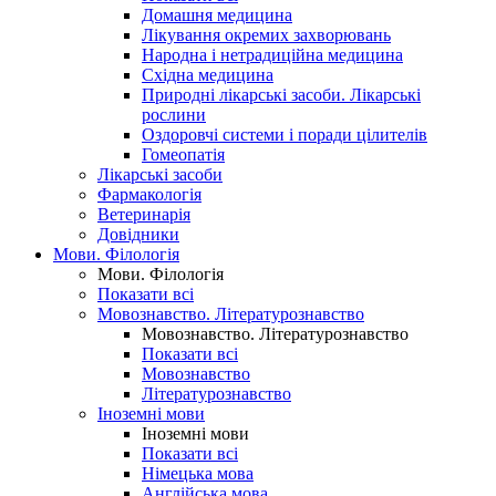
Домашня медицина
Лікування окремих захворювань
Народна і нетрадиційна медицина
Східна медицина
Природні лікарські засоби. Лікарські
рослини
Оздоровчі системи і поради цілителів
Гомеопатія
Лікарські засоби
Фармакологія
Ветеринарія
Довідники
Мови. Філологія
Мови. Філологія
Показати всі
Мовознавство. Літературознавство
Мовознавство. Літературознавство
Показати всі
Мовознавство
Літературознавство
Іноземні мови
Іноземні мови
Показати всі
Німецька мова
Англійська мова