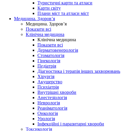
Туристичні карти та атласи
Карти світу
Плани міст та атласи міст
Медицина. Здоров’я
Медицина. Здоров’я
Показати всі
Клінічна медицина
Клінічна медицина
Показати всі
Дерматовенерологія
Стоматологія
Гінекологія
Педіатрія
Діагностика і терапія інших захворювань
Хірургія
Акушерство
Психіатрія
Внутрішні хвороби
Анестезіологія
Неврологія
Реаніматологія
Онкологія
Урологія
Інфекційні і паразитарні хвороби
Токсикологія