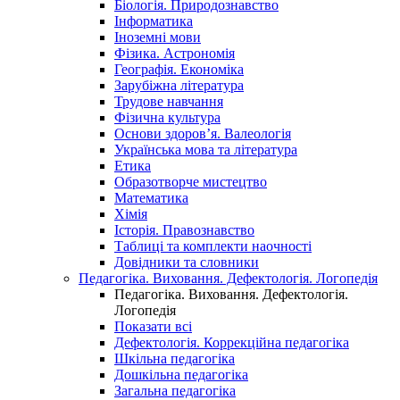
Біологія. Природознавство
Інформатика
Іноземні мови
Фізика. Астрономія
Географія. Економіка
Зарубіжна література
Трудове навчання
Фізична культура
Основи здоров’я. Валеологія
Українська мова та література
Етика
Образотворче мистецтво
Математика
Хімія
Історія. Правознавство
Таблиці та комплекти наочності
Довідники та словники
Педагогіка. Виховання. Дефектологія. Логопедія
Педагогіка. Виховання. Дефектологія.
Логопедія
Показати всі
Дефектологія. Коррекційна педагогіка
Шкільна педагогіка
Дошкільна педагогіка
Загальна педагогіка