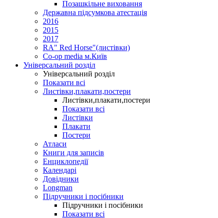
Позашкільне виховання
Державна підсумкова атестація
2016
2015
2017
RA" Red Horse"(листівки)
Co-op media м.Київ
Універсальний розділ
Універсальний розділ
Показати всі
Листівки,плакати,постери
Листівки,плакати,постери
Показати всі
Листівки
Плакати
Постери
Атласи
Книги для записів
Енциклопедії
Календарі
Довідники
Longman
Підручники і посібники
Підручники і посібники
Показати всі