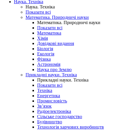
Наука. Техніка
Наука. Техніка
Показати всі
Математика. Природничі науки
Математика. Природничі науки
Показати всі
Математика
Хімія
Довідкові видання
Біологія
Екологія
Фізика
Астрономія
Наука про Землю
Прикладні науки. Техніка
Прикладні науки. Техніка
Показати всі
Техніка
Енергетика
Промисловість
Зв’язок
Радіоелектроніка
Сільське господарство
Будівництво
Технологія харчових виробництв