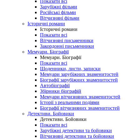
Показати всі
Зарубіжні фільми
Російські фільми
Вітчизняні фільми
Історичні романи
Історичні романи
Показати всі
Вітчизняні письменники
Закордонні письменники
Мемуари. Біографії
Мемуари. Біографії
Показати всі
Щоденники, листи, записки
Мемуари зарубіжних знаменитостей
Біографії зарубіжних знаменитостей
Автобіографії
Збірники біографій
Мемуари вітчизняних знаменитостей
Історії з реальними подіями
Біографії вітчизняних знаменитостей
Детективи. Бойовики
Детективи. Бойовики
Показати всі
Зарубіжні детективи та бойовики
Вітчизняні детективи та бойовики