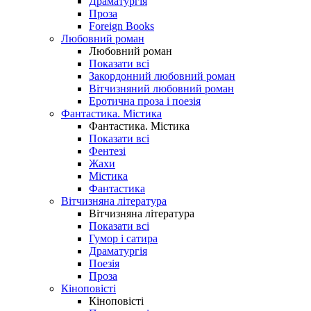
Драматургія
Проза
Foreign Books
Любовний роман
Любовний роман
Показати всі
Закордонний любовний роман
Вітчизняний любовний роман
Еротична проза і поезія
Фантастика. Містика
Фантастика. Містика
Показати всі
Фентезі
Жахи
Містика
Фантастика
Вітчизняна література
Вітчизняна література
Показати всі
Гумор і сатира
Драматургія
Поезія
Проза
Кіноповісті
Кіноповісті