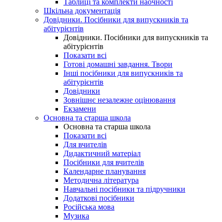
Таблиці та комплекти наочності
Шкільна документація
Довідники. Посібники для випускників та
абітурієнтів
Довідники. Посібники для випускників та
абітурієнтів
Показати всі
Готові домашні завдання. Твори
Інші посібники для випускників та
абітурієнтів
Довідники
Зовнішнє незалежне оцінювання
Екзамени
Основна та старша школа
Основна та старша школа
Показати всі
Для вчителів
Дидактичний матеріал
Посібники для вчителів
Календарне планування
Методична література
Навчальні посібники та підручники
Додаткові посібники
Російська мова
Музика