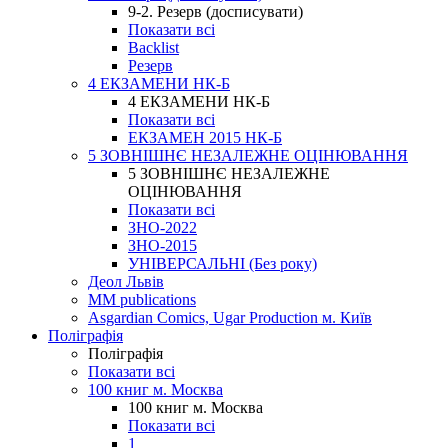
9-2. Резерв (досписувати)
Показати всі
Backlist
Резерв
4 ЕКЗАМЕНИ НК-Б
4 ЕКЗАМЕНИ НК-Б
Показати всі
ЕКЗАМЕН 2015 НК-Б
5 ЗОВНІШНЄ НЕЗАЛЕЖНЕ ОЦІНЮВАННЯ
5 ЗОВНІШНЄ НЕЗАЛЕЖНЕ
ОЦІНЮВАННЯ
Показати всі
ЗНО-2022
ЗНО-2015
УНІВЕРСАЛЬНІ (Без року)
Деол Львів
MM publications
Asgardian Comics, Ugar Production м. Київ
Поліграфія
Поліграфія
Показати всі
100 книг м. Москва
100 книг м. Москва
Показати всі
1