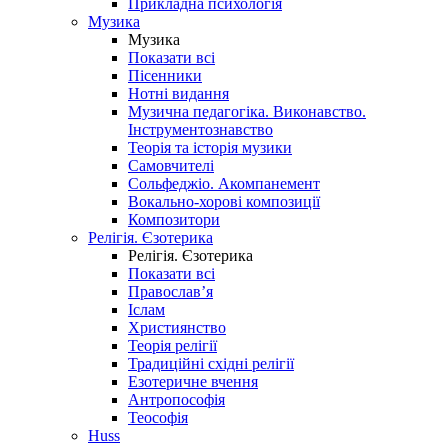
Прикладна психологія
Музика
Музика
Показати всі
Пісенники
Нотні видання
Музична педагогіка. Виконавство.
Інструментознавство
Теорія та історія музики
Самовчителі
Сольфеджіо. Акомпанемент
Вокально-хорові композиції
Композитори
Релігія. Єзотерика
Релігія. Єзотерика
Показати всі
Православ’я
Іслам
Християнство
Теорія релігії
Традиційні східні релігії
Езотеричне вчення
Антропософія
Теософія
Huss