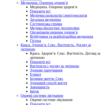
Медицина. Охорона здоров’я
Медицина. Охорона здоров’я
Показати всі
Медична радіологія і рентгенологія
Загальна медицина
Сестринська справа
Медико-біологічні дисципліни
Організація охорони здоров’я
Відбудовна та реабілітаційна медицина
Гігієна
Краса. Здоров’я. Секс. Вагітність. Догляд за
дитиною
Краса. Здоров’я. Секс. Вагітність. Догляд за
дитиною
Показати всі
Вагітність і догляд за дитиною
Здорове харчування
Етикет
Інтимне життя. Секс
Здоровий спосіб життя
Зовнішність
Імідж
Окремі системи лікування
Окремі системи лікування
Показати всі