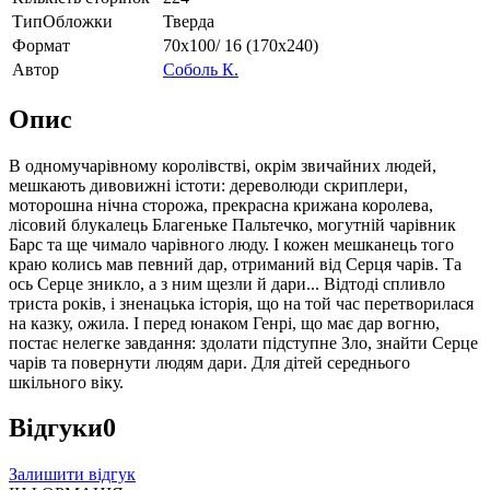
ТипОбложки
Тверда
Формат
70х100/ 16 (170х240)
Автор
Соболь К.
Опис
В одномучарівному королівстві, окрім звичайних людей,
мешкають дивовижні істоти: дереволюди скриплери,
моторошна нічна сторожа, прекрасна крижана королева,
лісовий блукалець Благеньке Пальтечко, могутній чарівник
Барс та ще чимало чарівного люду. І кожен мешканець того
краю колись мав певний дар, отриманий від Серця чарів. Та
ось Серце зникло, а з ним щезли й дари... Відтоді спливло
триста років, і зненацька історія, що на той час перетворилася
на казку, ожила. І перед юнаком Генрі, що має дар вогню,
постає нелегке завдання: здолати підступне Зло, знайти Серце
чарів та повернути людям дари. Для дітей середнього
шкільного віку.
Відгуки
0
Залишити відгук