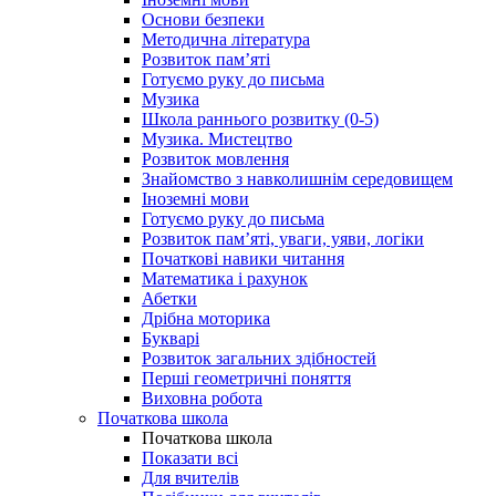
Основи безпеки
Методична література
Розвиток пам’яті
Готуємо руку до письма
Музика
Школа раннього розвитку (0-5)
Музика. Мистецтво
Розвиток мовлення
Знайомство з навколишнім середовищем
Іноземні мови
Готуємо руку до письма
Розвиток пам’яті, уваги, уяви, логіки
Початкові навики читання
Математика і рахунок
Абетки
Дрібна моторика
Букварі
Розвиток загальних здібностей
Перші геометричні поняття
Виховна робота
Початкова школа
Початкова школа
Показати всі
Для вчителів