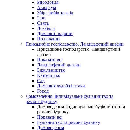
Риболовля
Акваріум
Збір грибів та ягід
Ігри
Свята
Дозвілля
Домашні тварини
Полювання
Присадибне господарство. Ландшафтний дизайн
Присадибне господарство. Ландшафтний
дизайн
Показати всі
Ландшафтний дизайн
Бджільництво
Квітництво
Сад
Домашня худоба і птахи
Город
Домоведення. Індивідуальне будівництво та
ремонт будинку
Домоведення. Індивідуальне будівництво та
ремонт будинку
Показати всі
Будівництво та ремонт будинку
Домоведення