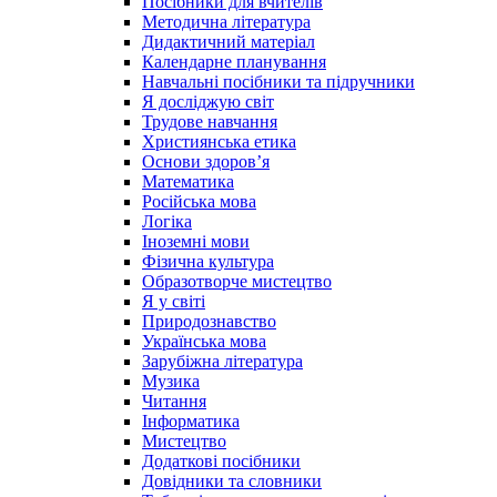
Посібники для вчителів
Методична література
Дидактичний матеріал
Календарне планування
Навчальні посібники та підручники
Я досліджую світ
Трудове навчання
Християнська етика
Основи здоров’я
Математика
Російська мова
Логіка
Іноземні мови
Фізична культура
Образотворче мистецтво
Я у світі
Природознавство
Українська мова
Зарубіжна література
Музика
Читання
Інформатика
Мистецтво
Додаткові посібники
Довідники та словники