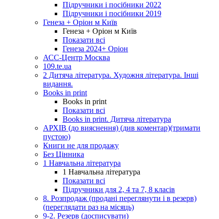
Підручники і посібники 2022
Підручники і посібники 2019
Генеза + Оріон м Київ
Генеза + Оріон м Київ
Показати всі
Генеза 2024+ Оріон
АСС-Центр Москва
109.te.ua
2 Дитяча література. Художня література. Інші
видання.
Books in print
Books in print
Показати всі
Books in print. Дитяча література
АРХІВ (до вияснення) (див коментар)(тримати
пустою)
Книги не для продажу
Без Цінника
1 Навчальна література
1 Навчальна література
Показати всі
Підручники для 2, 4 та 7, 8 класів
8. Розпродаж (продані переглянути і в резерв)
(переглядати раз на місяць)
9-2. Резерв (досписувати)