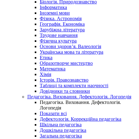
Біологія. Природознавство
Інформатика
Іноземні мови
Фізика. Астрономія
Географія. Економіка
Зарубіжна література
Трудове навчання
Фізична культура
Основи здоров’я. Валеологія
Українська мова та література
Етика
Образотворче мистецтво
Математика
Хімія
Історія. Правознавство
Таблиці та комплекти наочності
Довідники та словники
Педагогіка. Виховання. Дефектологія. Логопедія
Педагогіка. Виховання. Дефектологія.
Логопедія
Показати всі
Дефектологія. Коррекційна педагогіка
Шкільна педагогіка
Дошкільна педагогіка
Загальна педагогіка