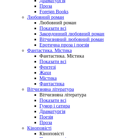
Драматургія
Проза
Foreign Books
Любовний роман
Любовний роман
Показати всі
Закордонний любовний роман
Вітчизняний любовний роман
Еротична проза і поезія
Фантастика. Містика
Фантастика. Містика
Показати всі
Фентезі
Жахи
Містика
Фантастика
Вітчизняна література
Вітчизняна література
Показати всі
Гумор і сатира
Драматургія
Поезія
Проза
Кіноповісті
Кіноповісті