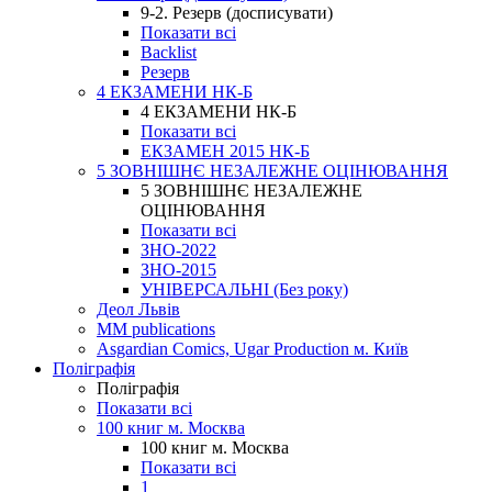
9-2. Резерв (досписувати)
Показати всі
Backlist
Резерв
4 ЕКЗАМЕНИ НК-Б
4 ЕКЗАМЕНИ НК-Б
Показати всі
ЕКЗАМЕН 2015 НК-Б
5 ЗОВНІШНЄ НЕЗАЛЕЖНЕ ОЦІНЮВАННЯ
5 ЗОВНІШНЄ НЕЗАЛЕЖНЕ
ОЦІНЮВАННЯ
Показати всі
ЗНО-2022
ЗНО-2015
УНІВЕРСАЛЬНІ (Без року)
Деол Львів
MM publications
Asgardian Comics, Ugar Production м. Київ
Поліграфія
Поліграфія
Показати всі
100 книг м. Москва
100 книг м. Москва
Показати всі
1