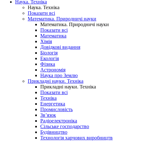
Наука. Техніка
Наука. Техніка
Показати всі
Математика. Природничі науки
Математика. Природничі науки
Показати всі
Математика
Хімія
Довідкові видання
Біологія
Екологія
Фізика
Астрономія
Наука про Землю
Прикладні науки. Техніка
Прикладні науки. Техніка
Показати всі
Техніка
Енергетика
Промисловість
Зв’язок
Радіоелектроніка
Сільське господарство
Будівництво
Технологія харчових виробництв