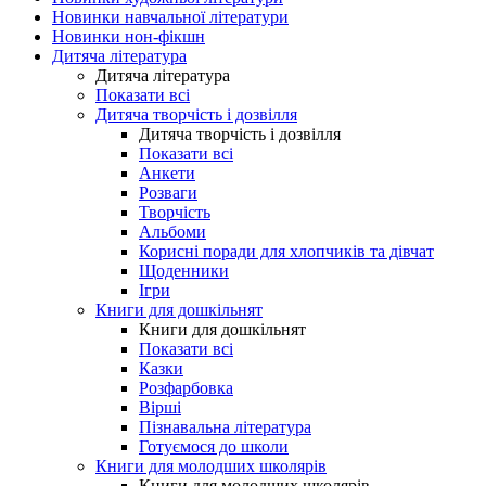
Новинки навчальної літератури
Новинки нон-фікшн
Дитяча література
Дитяча література
Показати всі
Дитяча творчість і дозвілля
Дитяча творчість і дозвілля
Показати всі
Анкети
Розваги
Творчість
Альбоми
Корисні поради для хлопчиків та дівчат
Щоденники
Ігри
Книги для дошкільнят
Книги для дошкільнят
Показати всі
Казки
Розфарбовка
Вірші
Пізнавальна література
Готуємося до школи
Книги для молодших школярів
Книги для молодших школярів