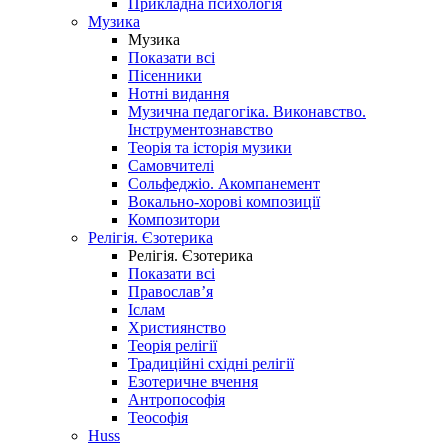
Прикладна психологія
Музика
Музика
Показати всі
Пісенники
Нотні видання
Музична педагогіка. Виконавство.
Інструментознавство
Теорія та історія музики
Самовчителі
Сольфеджіо. Акомпанемент
Вокально-хорові композиції
Композитори
Релігія. Єзотерика
Релігія. Єзотерика
Показати всі
Православ’я
Іслам
Християнство
Теорія релігії
Традиційні східні релігії
Езотеричне вчення
Антропософія
Теософія
Huss