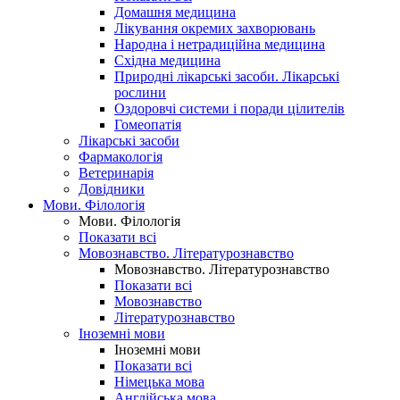
Домашня медицина
Лікування окремих захворювань
Народна і нетрадиційна медицина
Східна медицина
Природні лікарські засоби. Лікарські
рослини
Оздоровчі системи і поради цілителів
Гомеопатія
Лікарські засоби
Фармакологія
Ветеринарія
Довідники
Мови. Філологія
Мови. Філологія
Показати всі
Мовознавство. Літературознавство
Мовознавство. Літературознавство
Показати всі
Мовознавство
Літературознавство
Іноземні мови
Іноземні мови
Показати всі
Німецька мова
Англійська мова