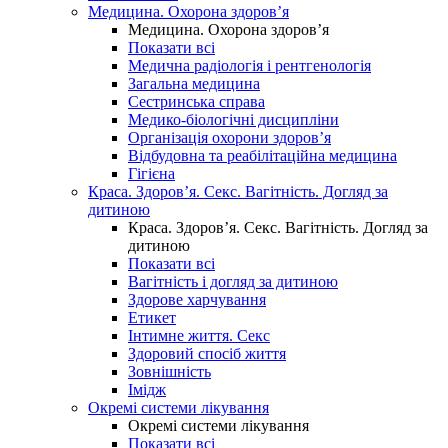
Медицина. Охорона здоров’я
Медицина. Охорона здоров’я
Показати всі
Медична радіологія і рентгенологія
Загальна медицина
Сестринська справа
Медико-біологічні дисципліни
Організація охорони здоров’я
Відбудовна та реабілітаційна медицина
Гігієна
Краса. Здоров’я. Секс. Вагітність. Догляд за
дитиною
Краса. Здоров’я. Секс. Вагітність. Догляд за
дитиною
Показати всі
Вагітність і догляд за дитиною
Здорове харчування
Етикет
Інтимне життя. Секс
Здоровий спосіб життя
Зовнішність
Імідж
Окремі системи лікування
Окремі системи лікування
Показати всі