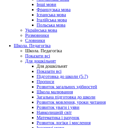
Інші мови
Французька мова
Іспанська мова
Італійська мова
Польська мова
Українська мова
Розмовники
Словники
Школа. Педагогіка
Школа. Педагогіка
Показати всі
Для дошкільнят
Для дошкільнят
Показати всі
Підготовка до школи (5-7)
Прописи
Розвиток загальних здібностей
Школа малювання
Загальна підготовка до школи
Розвиток мовлення, уроки читання
Розвиток уваги і уяви
Навколишній світ
Математика і рахунок
Розвиток логіки і мислення
Іноземні мови