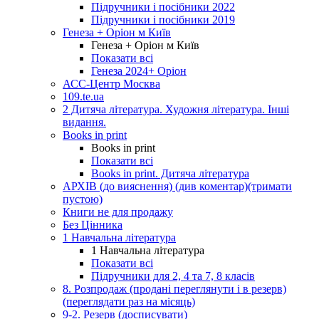
Підручники і посібники 2022
Підручники і посібники 2019
Генеза + Оріон м Київ
Генеза + Оріон м Київ
Показати всі
Генеза 2024+ Оріон
АСС-Центр Москва
109.te.ua
2 Дитяча література. Художня література. Інші
видання.
Books in print
Books in print
Показати всі
Books in print. Дитяча література
АРХІВ (до вияснення) (див коментар)(тримати
пустою)
Книги не для продажу
Без Цінника
1 Навчальна література
1 Навчальна література
Показати всі
Підручники для 2, 4 та 7, 8 класів
8. Розпродаж (продані переглянути і в резерв)
(переглядати раз на місяць)
9-2. Резерв (досписувати)