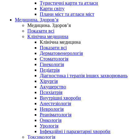
Туристичні карти та атласи
Карти світу
Плани міст та атласи міст
Медицина. Здоров’я
Медицина. Здоров’я
Показати всі
Клінічна медицина
Клінічна медицина
Показати всі
Дерматовенерологія
Стоматологія
Гінекологія
Педіатрія
Діагностика і терапія інших захворювань
Хірургія
Акушерство
Психіатрія
Внутрішні хвороби
Анестезіологія
Неврологія
Реаніматологія
Онкологія
Урологія
Інфекційні і паразитарні хвороби
Токсикологія