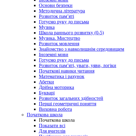
Основи безпеки
Методична література
Розвиток пам’яті
Готуємо руку до письма
Музика
Школа раннього розвитку (0-5)
Музика. Мистецтво
Розвиток мовлення
Знайомство з навколишнім середовищем
Іноземні мови
Готуємо руку до письма
Розвиток пам’яті, уваги, уяви, логіки
Початкові навики читання
Математика і рахунок
Абетки
Дрібна моторика
Букварі
Розвиток загальних здібностей
Перші геометричні поняття
Виховна робота
Початкова школа
Початкова школа
Показати всі
Для вчителів