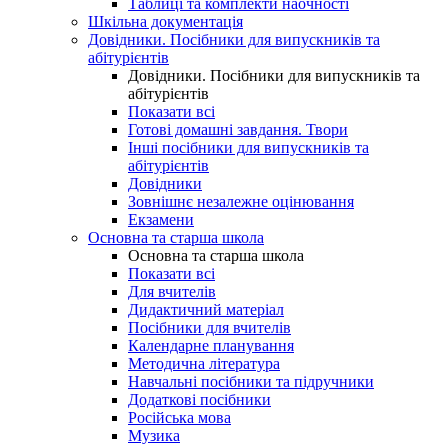
Таблиці та комплекти наочності
Шкільна документація
Довідники. Посібники для випускників та
абітурієнтів
Довідники. Посібники для випускників та
абітурієнтів
Показати всі
Готові домашні завдання. Твори
Інші посібники для випускників та
абітурієнтів
Довідники
Зовнішнє незалежне оцінювання
Екзамени
Основна та старша школа
Основна та старша школа
Показати всі
Для вчителів
Дидактичний матеріал
Посібники для вчителів
Календарне планування
Методична література
Навчальні посібники та підручники
Додаткові посібники
Російська мова
Музика