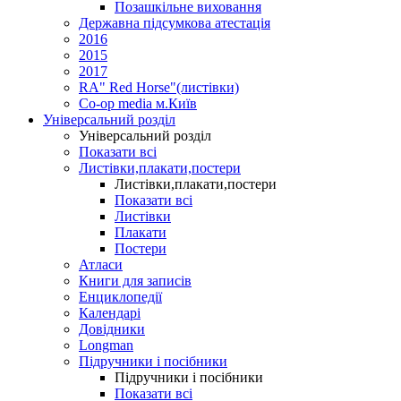
Позашкільне виховання
Державна підсумкова атестація
2016
2015
2017
RA" Red Horse"(листівки)
Co-op media м.Київ
Універсальний розділ
Універсальний розділ
Показати всі
Листівки,плакати,постери
Листівки,плакати,постери
Показати всі
Листівки
Плакати
Постери
Атласи
Книги для записів
Енциклопедії
Календарі
Довідники
Longman
Підручники і посібники
Підручники і посібники
Показати всі