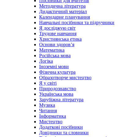
Посібники для вчителів
Методична література
Дидактичний матеріал
Календарне планування
Навчальні посібники та підручники
Я досліджую світ
Трудове навчання
Християнська етика
Основи здоров’я
Математика
Російська мова
Логіка
Іноземні мови
Фізична культура
Образотворче мистецтво
Я у світі
Природознавство
Українська мова
Зарубіжна література
Музика
Читання
Інформатика
Мистецтво
Додаткові посібники
Довідники та словники