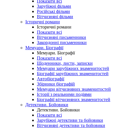
Показати всі
Зарубіжні фільми
Російські фільми
Вітчизняні фільми
Історичні романи
Історичні романи
Показати всі
Вітчизняні письменники
Закордонні письменники
Мемуари. Біографії
Мемуари. Біографії
Показати всі
Щоденники, листи, записки
Мемуари зарубіжних знаменитостей
Біографії зарубіжних знаменитостей
Автобіографії
Збірники біографій
Мемуари вітчизняних знаменитостей
Історії з реальними подіями
Біографії вітчизняних знаменитостей
Детективи. Бойовики
Детективи. Бойовики
Показати всі
Зарубіжні детективи та бойовики
Вітчизняні детективи та бойовики