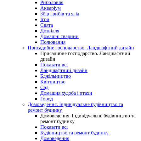
Риболовля
Акваріум
Збір грибів та ягід
Ігри
Свята
Дозвілля
Домашні тварини
Полювання
Присадибне господарство. Ландшафтний дизайн
Присадибне господарство. Ландшафтний
дизайн
Показати всі
Ландшафтний дизайн
Бджільництво
Квітництво
Сад
Домашня худоба і птахи
Город
Домоведення. Індивідуальне будівництво та
ремонт будинку
Домоведення. Індивідуальне будівництво та
ремонт будинку
Показати всі
Будівництво та ремонт будинку
Домоведення