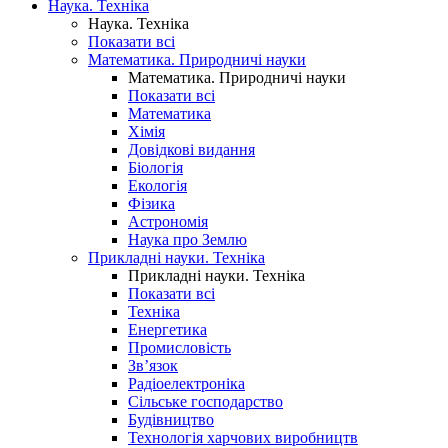
Наука. Техніка
Наука. Техніка
Показати всі
Математика. Природничі науки
Математика. Природничі науки
Показати всі
Математика
Хімія
Довідкові видання
Біологія
Екологія
Фізика
Астрономія
Наука про Землю
Прикладні науки. Техніка
Прикладні науки. Техніка
Показати всі
Техніка
Енергетика
Промисловість
Зв’язок
Радіоелектроніка
Сільське господарство
Будівництво
Технологія харчових виробництв