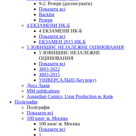
9-2. Резерв (досписувати)
Показати всі
Backlist
Резерв
4 ЕКЗАМЕНИ НК-Б
4 ЕКЗАМЕНИ НК-Б
Показати всі
ЕКЗАМЕН 2015 НК-Б
5 ЗОВНІШНЄ НЕЗАЛЕЖНЕ ОЦІНЮВАННЯ
5 ЗОВНІШНЄ НЕЗАЛЕЖНЕ
ОЦІНЮВАННЯ
Показати всі
ЗНО-2022
ЗНО-2015
УНІВЕРСАЛЬНІ (Без року)
Деол Львів
MM publications
Asgardian Comics, Ugar Production м. Київ
Поліграфія
Поліграфія
Показати всі
100 книг м. Москва
100 книг м. Москва
Показати всі
1