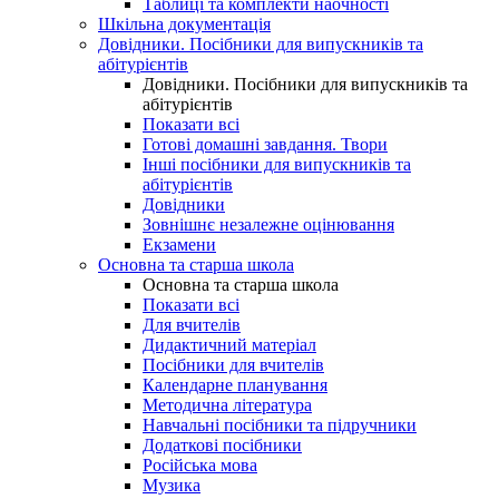
Таблиці та комплекти наочності
Шкільна документація
Довідники. Посібники для випускників та
абітурієнтів
Довідники. Посібники для випускників та
абітурієнтів
Показати всі
Готові домашні завдання. Твори
Інші посібники для випускників та
абітурієнтів
Довідники
Зовнішнє незалежне оцінювання
Екзамени
Основна та старша школа
Основна та старша школа
Показати всі
Для вчителів
Дидактичний матеріал
Посібники для вчителів
Календарне планування
Методична література
Навчальні посібники та підручники
Додаткові посібники
Російська мова
Музика