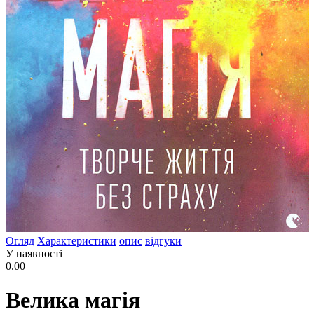
Огляд
Характеристики
опис
відгуки
У наявності
0.00
Велика магія