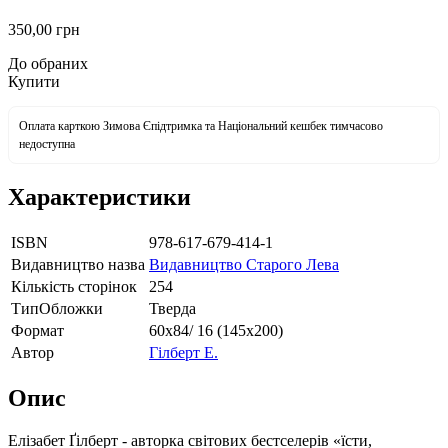
350
,00
грн
До обраних
Купити
Оплата карткою Зимова Єпідтримка та Національний кешбек тимчасово
недоступна
Характеристики
ISBN
978-617-679-414-1
Видавництво назва
Видавництво Старого Лева
Кількість сторінок
254
ТипОбложки
Тверда
Формат
60х84/ 16 (145х200)
Автор
Гілберт Е.
Опис
Елізабет Ґілберт - авторка світових бестселерів «їсти,