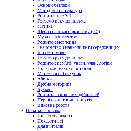
Основи безпеки
Методична література
Розвиток пам’яті
Готуємо руку до письма
Музика
Школа раннього розвитку (0-5)
Музика. Мистецтво
Розвиток мовлення
Знайомство з навколишнім середовищем
Іноземні мови
Готуємо руку до письма
Розвиток пам’яті, уваги, уяви, логіки
Початкові навики читання
Математика і рахунок
Абетки
Дрібна моторика
Букварі
Розвиток загальних здібностей
Перші геометричні поняття
Виховна робота
Початкова школа
Початкова школа
Показати всі
Для вчителів