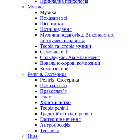
Прикладна психологія
Музика
Музика
Показати всі
Пісенники
Нотні видання
Музична педагогіка. Виконавство.
Інструментознавство
Теорія та історія музики
Самовчителі
Сольфеджіо. Акомпанемент
Вокально-хорові композиції
Композитори
Релігія. Єзотерика
Релігія. Єзотерика
Показати всі
Православ’я
Іслам
Християнство
Теорія релігії
Традиційні східні релігії
Езотеричне вчення
Антропософія
Теософія
Huss