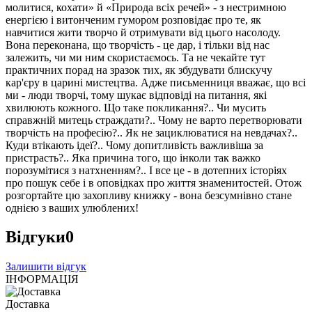
молитися, кохати» й «Природа всіх речей» - з нестримною
енергією і витонченим гумором розповідає про те, як
навчитися жити творчо й отримувати від цього насолоду.
Вона переконана, що творчість - це дар, і тільки від нас
залежить, чи ми ним скористаємось. Та не чекайте тут
практичних порад на зразок тих, як збудувати блискучу
кар'єру в царині мистецтва. Адже письменниця вважає, що всі
ми - люди творчі, тому шукає відповіді на питання, які
хвилюють кожного. Що таке покликання?.. Чи мусить
справжній митець страждати?.. Чому не варто перетворювати
творчість на професію?.. Як не зациклюватися на невдачах?..
Куди втікають ідеї?.. Чому допитливість важливіша за
пристрасть?.. Яка причина того, що інколи так важко
порозумітися з натхненням?.. І все це - в дотепних історіях
про пошук себе і в оповідках про життя знаменитостей. Отож
розгортайте цю захопливу книжку - вона безсумнівно стане
однією з ваших улюблених!
Відгуки
0
Залишити відгук
ІНФОРМАЦІЯ
Доставка