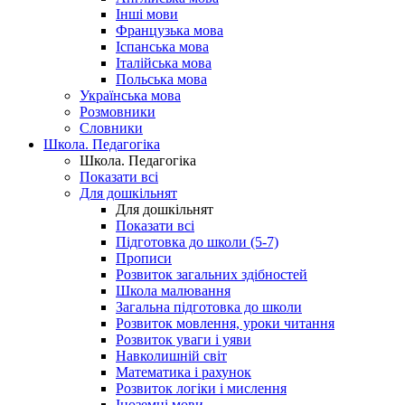
Інші мови
Французька мова
Іспанська мова
Італійська мова
Польська мова
Українська мова
Розмовники
Словники
Школа. Педагогіка
Школа. Педагогіка
Показати всі
Для дошкільнят
Для дошкільнят
Показати всі
Підготовка до школи (5-7)
Прописи
Розвиток загальних здібностей
Школа малювання
Загальна підготовка до школи
Розвиток мовлення, уроки читання
Розвиток уваги і уяви
Навколишній світ
Математика і рахунок
Розвиток логіки і мислення
Іноземні мови