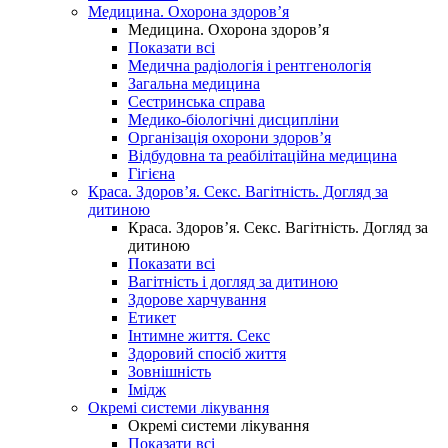
Медицина. Охорона здоров’я
Медицина. Охорона здоров’я
Показати всі
Медична радіологія і рентгенологія
Загальна медицина
Сестринська справа
Медико-біологічні дисципліни
Організація охорони здоров’я
Відбудовна та реабілітаційна медицина
Гігієна
Краса. Здоров’я. Секс. Вагітність. Догляд за
дитиною
Краса. Здоров’я. Секс. Вагітність. Догляд за
дитиною
Показати всі
Вагітність і догляд за дитиною
Здорове харчування
Етикет
Інтимне життя. Секс
Здоровий спосіб життя
Зовнішність
Імідж
Окремі системи лікування
Окремі системи лікування
Показати всі