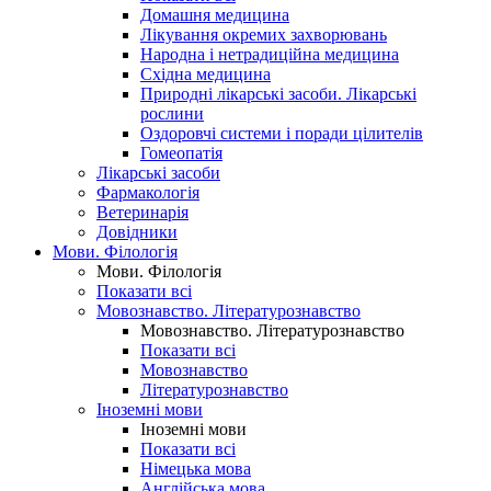
Домашня медицина
Лікування окремих захворювань
Народна і нетрадиційна медицина
Східна медицина
Природні лікарські засоби. Лікарські
рослини
Оздоровчі системи і поради цілителів
Гомеопатія
Лікарські засоби
Фармакологія
Ветеринарія
Довідники
Мови. Філологія
Мови. Філологія
Показати всі
Мовознавство. Літературознавство
Мовознавство. Літературознавство
Показати всі
Мовознавство
Літературознавство
Іноземні мови
Іноземні мови
Показати всі
Німецька мова
Англійська мова