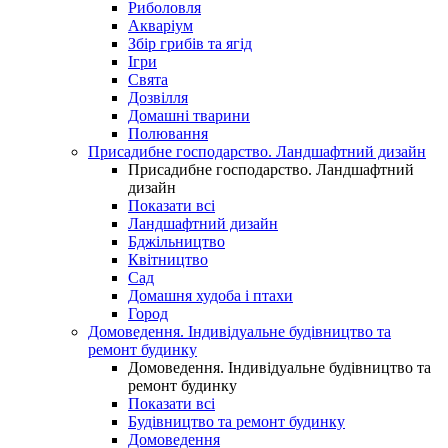
Риболовля
Акваріум
Збір грибів та ягід
Ігри
Свята
Дозвілля
Домашні тварини
Полювання
Присадибне господарство. Ландшафтний дизайн
Присадибне господарство. Ландшафтний
дизайн
Показати всі
Ландшафтний дизайн
Бджільництво
Квітництво
Сад
Домашня худоба і птахи
Город
Домоведення. Індивідуальне будівництво та
ремонт будинку
Домоведення. Індивідуальне будівництво та
ремонт будинку
Показати всі
Будівництво та ремонт будинку
Домоведення