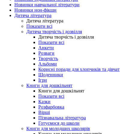
Новинки навчальної літератури
Новинки нон-фікшн
Дитяча література
Дитяча література
Показати всі
Дитяча творчість і дозвілля
Дитяча творчість і дозвілля
Показати всі
Анкети
Розваги
Творчість
Альбоми
Корисні поради для хлопчиків та дівчат
Щоденники
Ігри
Книги для дошкільнят
Книги для дошкільнят
Показати всі
Казки
Розфарбовка
Вірші
Пізнавальна література
Готуємося до школи
Книги для молодших школярів
Книги для молодших школярів