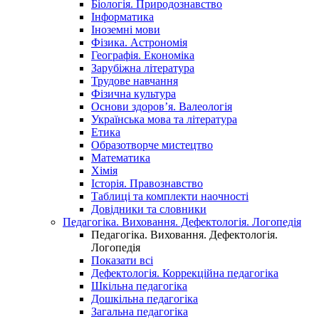
Біологія. Природознавство
Інформатика
Іноземні мови
Фізика. Астрономія
Географія. Економіка
Зарубіжна література
Трудове навчання
Фізична культура
Основи здоров’я. Валеологія
Українська мова та література
Етика
Образотворче мистецтво
Математика
Хімія
Історія. Правознавство
Таблиці та комплекти наочності
Довідники та словники
Педагогіка. Виховання. Дефектологія. Логопедія
Педагогіка. Виховання. Дефектологія.
Логопедія
Показати всі
Дефектологія. Коррекційна педагогіка
Шкільна педагогіка
Дошкільна педагогіка
Загальна педагогіка