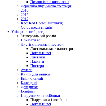
Позашкільне виховання
Державна підсумкова атестація
2016
2015
2017
RA" Red Horse"(листівки)
Co-op media м.Київ
Універсальний розділ
Універсальний розділ
Показати всі
Листівки,плакати,постери
Листівки,плакати,постери
Показати всі
Листівки
Плакати
Постери
Атласи
Книги для записів
Енциклопедії
Календарі
Довідники
Longman
Підручники і посібники
Підручники і посібники
Показати всі