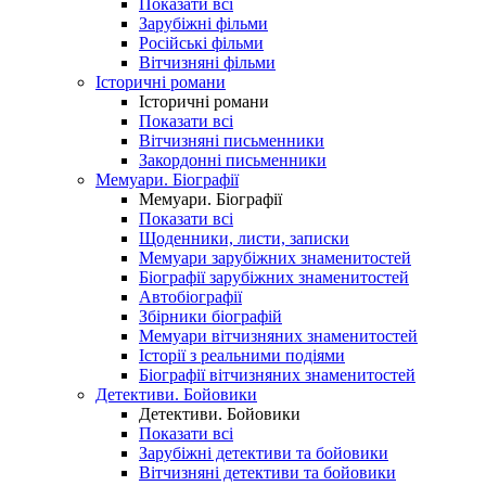
Показати всі
Зарубіжні фільми
Російські фільми
Вітчизняні фільми
Історичні романи
Історичні романи
Показати всі
Вітчизняні письменники
Закордонні письменники
Мемуари. Біографії
Мемуари. Біографії
Показати всі
Щоденники, листи, записки
Мемуари зарубіжних знаменитостей
Біографії зарубіжних знаменитостей
Автобіографії
Збірники біографій
Мемуари вітчизняних знаменитостей
Історії з реальними подіями
Біографії вітчизняних знаменитостей
Детективи. Бойовики
Детективи. Бойовики
Показати всі
Зарубіжні детективи та бойовики
Вітчизняні детективи та бойовики