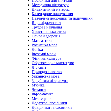
Посібники для вчителів
Методична література
Дидактичний матеріал
Календарне планування
Навчальні посібники та підручники
Я досліджую світ
Трудове навчання
Християнська етика
Основи здоров’я
Математика
Російська мова
Логіка
Іноземні мови
Фізична культура
Образотворче мистецтво
Я у світі
Природознавство
Українська мова
Зарубіжна література
Музика
Читання
Інформатика
Мистецтво
Додаткові посібники
Довідники та словники