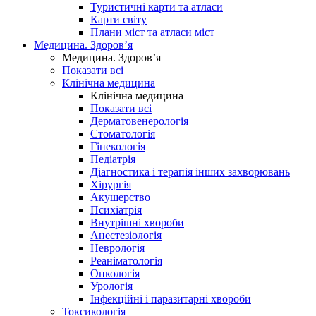
Туристичні карти та атласи
Карти світу
Плани міст та атласи міст
Медицина. Здоров’я
Медицина. Здоров’я
Показати всі
Клінічна медицина
Клінічна медицина
Показати всі
Дерматовенерологія
Стоматологія
Гінекологія
Педіатрія
Діагностика і терапія інших захворювань
Хірургія
Акушерство
Психіатрія
Внутрішні хвороби
Анестезіологія
Неврологія
Реаніматологія
Онкологія
Урологія
Інфекційні і паразитарні хвороби
Токсикологія