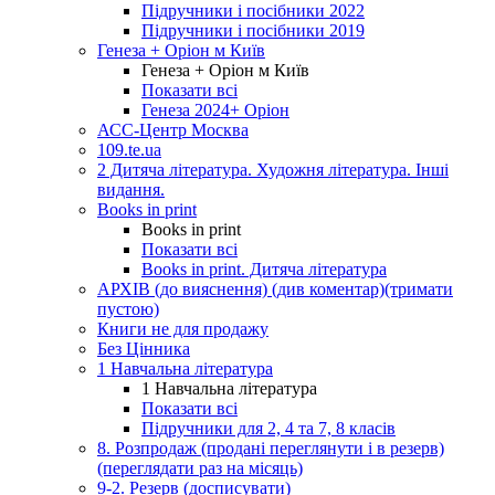
Підручники і посібники 2022
Підручники і посібники 2019
Генеза + Оріон м Київ
Генеза + Оріон м Київ
Показати всі
Генеза 2024+ Оріон
АСС-Центр Москва
109.te.ua
2 Дитяча література. Художня література. Інші
видання.
Books in print
Books in print
Показати всі
Books in print. Дитяча література
АРХІВ (до вияснення) (див коментар)(тримати
пустою)
Книги не для продажу
Без Цінника
1 Навчальна література
1 Навчальна література
Показати всі
Підручники для 2, 4 та 7, 8 класів
8. Розпродаж (продані переглянути і в резерв)
(переглядати раз на місяць)
9-2. Резерв (досписувати)