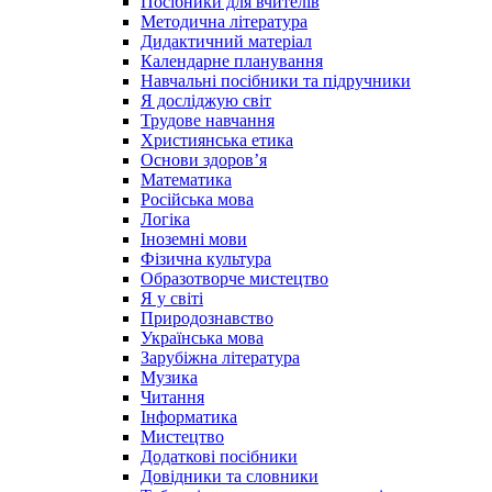
Посібники для вчителів
Методична література
Дидактичний матеріал
Календарне планування
Навчальні посібники та підручники
Я досліджую світ
Трудове навчання
Християнська етика
Основи здоров’я
Математика
Російська мова
Логіка
Іноземні мови
Фізична культура
Образотворче мистецтво
Я у світі
Природознавство
Українська мова
Зарубіжна література
Музика
Читання
Інформатика
Мистецтво
Додаткові посібники
Довідники та словники