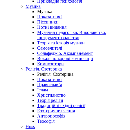
Прикладна психологія
Музика
Музика
Показати всі
Пісенники
Нотні видання
Музична педагогіка. Виконавство.
Інструментознавство
Теорія та історія музики
Самовчителі
Сольфеджіо. Акомпанемент
Вокально-хорові композиції
Композитори
Релігія. Єзотерика
Релігія. Єзотерика
Показати всі
Православ’я
Іслам
Християнство
Теорія релігії
Традиційні східні релігії
Езотеричне вчення
Антропософія
Теософія
Huss