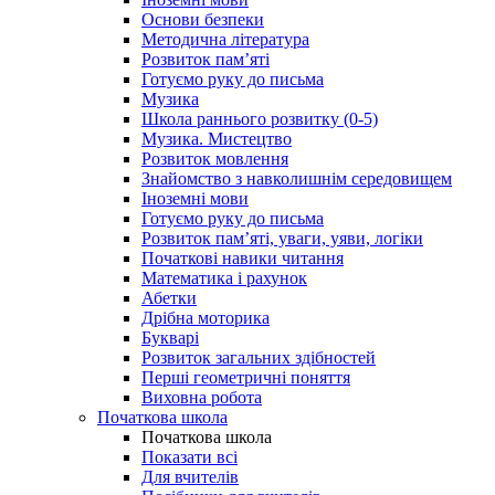
Основи безпеки
Методична література
Розвиток пам’яті
Готуємо руку до письма
Музика
Школа раннього розвитку (0-5)
Музика. Мистецтво
Розвиток мовлення
Знайомство з навколишнім середовищем
Іноземні мови
Готуємо руку до письма
Розвиток пам’яті, уваги, уяви, логіки
Початкові навики читання
Математика і рахунок
Абетки
Дрібна моторика
Букварі
Розвиток загальних здібностей
Перші геометричні поняття
Виховна робота
Початкова школа
Початкова школа
Показати всі
Для вчителів