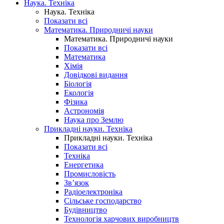
Наука. Техніка
Наука. Техніка
Показати всі
Математика. Природничі науки
Математика. Природничі науки
Показати всі
Математика
Хімія
Довідкові видання
Біологія
Екологія
Фізика
Астрономія
Наука про Землю
Прикладні науки. Техніка
Прикладні науки. Техніка
Показати всі
Техніка
Енергетика
Промисловість
Зв’язок
Радіоелектроніка
Сільське господарство
Будівництво
Технологія харчових виробництв