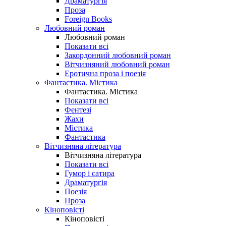
Драматургія
Проза
Foreign Books
Любовний роман
Любовний роман
Показати всі
Закордонний любовний роман
Вітчизняний любовний роман
Еротична проза і поезія
Фантастика. Містика
Фантастика. Містика
Показати всі
Фентезі
Жахи
Містика
Фантастика
Вітчизняна література
Вітчизняна література
Показати всі
Гумор і сатира
Драматургія
Поезія
Проза
Кіноповісті
Кіноповісті