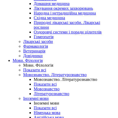
Домашня медицина
Лікування окремих захворювань
Народна і нетрадиційна медицина
Східна медицина
Природні лікарські засоби. Лікарські
рослини
Оздоровчі системи і поради цілителів
Гомеопатія
Лікарські засоби
Фармакологія
Ветеринарія
Довідники
Мови. Філологія
Мови. Філологія
Показати всі
Мовознавство. Літературознавство
Мовознавство. Літературознавство
Показати всі
Мовознавство
Літературознавство
Іноземні мови
Іноземні мови
Показати всі
Німецька мова
Англійська мова