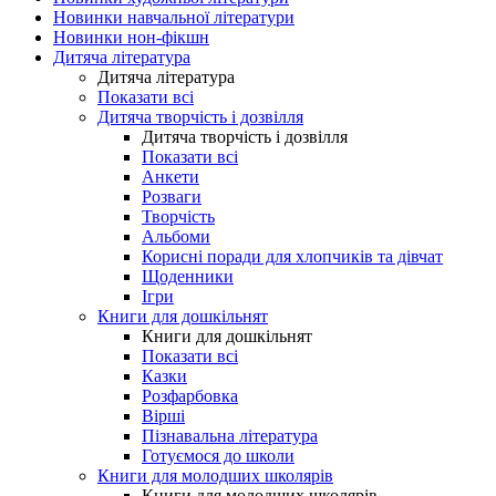
Новинки навчальної літератури
Новинки нон-фікшн
Дитяча література
Дитяча література
Показати всі
Дитяча творчість і дозвілля
Дитяча творчість і дозвілля
Показати всі
Анкети
Розваги
Творчість
Альбоми
Корисні поради для хлопчиків та дівчат
Щоденники
Ігри
Книги для дошкільнят
Книги для дошкільнят
Показати всі
Казки
Розфарбовка
Вірші
Пізнавальна література
Готуємося до школи
Книги для молодших школярів
Книги для молодших школярів