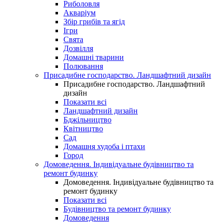
Риболовля
Акваріум
Збір грибів та ягід
Ігри
Свята
Дозвілля
Домашні тварини
Полювання
Присадибне господарство. Ландшафтний дизайн
Присадибне господарство. Ландшафтний
дизайн
Показати всі
Ландшафтний дизайн
Бджільництво
Квітництво
Сад
Домашня худоба і птахи
Город
Домоведення. Індивідуальне будівництво та
ремонт будинку
Домоведення. Індивідуальне будівництво та
ремонт будинку
Показати всі
Будівництво та ремонт будинку
Домоведення