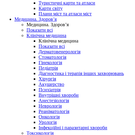
Туристичні карти та атласи
Карти світу
Плани міст та атласи міст
Медицина. Здоров’я
Медицина. Здоров’я
Показати всі
Клінічна медицина
Клінічна медицина
Показати всі
Дерматовенерологія
Стоматологія
Гінекологія
Педіатрія
Діагностика і терапія інших захворювань
Хірургія
Акушерство
Психіатрія
Внутрішні хвороби
Анестезіологія
Неврологія
Реаніматологія
Онкологія
Урологія
Інфекційні і паразитарні хвороби
Токсикологія