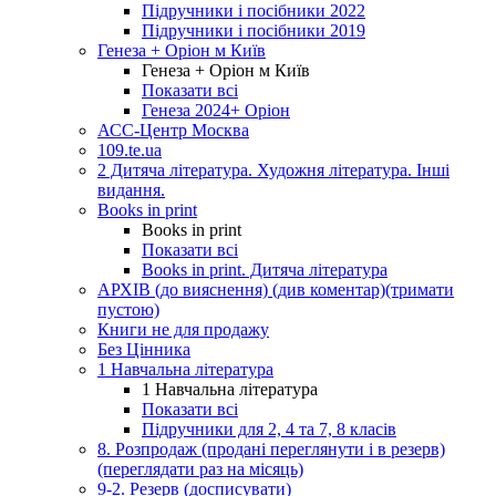
Підручники і посібники 2022
Підручники і посібники 2019
Генеза + Оріон м Київ
Генеза + Оріон м Київ
Показати всі
Генеза 2024+ Оріон
АСС-Центр Москва
109.te.ua
2 Дитяча література. Художня література. Інші
видання.
Books in print
Books in print
Показати всі
Books in print. Дитяча література
АРХІВ (до вияснення) (див коментар)(тримати
пустою)
Книги не для продажу
Без Цінника
1 Навчальна література
1 Навчальна література
Показати всі
Підручники для 2, 4 та 7, 8 класів
8. Розпродаж (продані переглянути і в резерв)
(переглядати раз на місяць)
9-2. Резерв (досписувати)