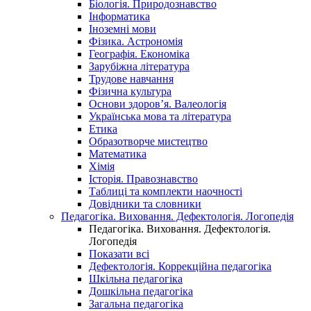
Біологія. Природознавство
Інформатика
Іноземні мови
Фізика. Астрономія
Географія. Економіка
Зарубіжна література
Трудове навчання
Фізична культура
Основи здоров’я. Валеологія
Українська мова та література
Етика
Образотворче мистецтво
Математика
Хімія
Історія. Правознавство
Таблиці та комплекти наочності
Довідники та словники
Педагогіка. Виховання. Дефектологія. Логопедія
Педагогіка. Виховання. Дефектологія.
Логопедія
Показати всі
Дефектологія. Коррекційна педагогіка
Шкільна педагогіка
Дошкільна педагогіка
Загальна педагогіка