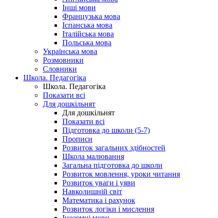
Інші мови
Французька мова
Іспанська мова
Італійська мова
Польська мова
Українська мова
Розмовники
Словники
Школа. Педагогіка
Школа. Педагогіка
Показати всі
Для дошкільнят
Для дошкільнят
Показати всі
Підготовка до школи (5-7)
Прописи
Розвиток загальних здібностей
Школа малювання
Загальна підготовка до школи
Розвиток мовлення, уроки читання
Розвиток уваги і уяви
Навколишній світ
Математика і рахунок
Розвиток логіки і мислення
Іноземні мови