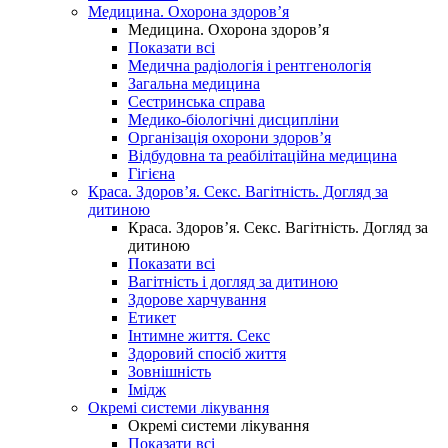
Медицина. Охорона здоров’я
Медицина. Охорона здоров’я
Показати всі
Медична радіологія і рентгенологія
Загальна медицина
Сестринська справа
Медико-біологічні дисципліни
Організація охорони здоров’я
Відбудовна та реабілітаційна медицина
Гігієна
Краса. Здоров’я. Секс. Вагітність. Догляд за
дитиною
Краса. Здоров’я. Секс. Вагітність. Догляд за
дитиною
Показати всі
Вагітність і догляд за дитиною
Здорове харчування
Етикет
Інтимне життя. Секс
Здоровий спосіб життя
Зовнішність
Імідж
Окремі системи лікування
Окремі системи лікування
Показати всі