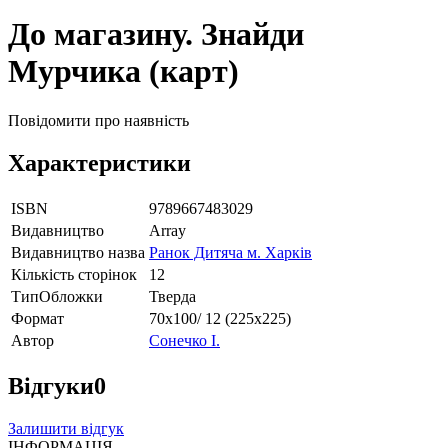
До магазину. Знайди
Мурчика (карт)
Повідомити про наявність
Характеристики
ISBN
9789667483029
Видавництво
Array
Видавництво назва
Ранок Дитяча м. Харків
Кількість сторінок
12
ТипОбложки
Тверда
Формат
70х100/ 12 (225х225)
Автор
Сонечко І.
Відгуки
0
Залишити відгук
ІНФОРМАЦІЯ