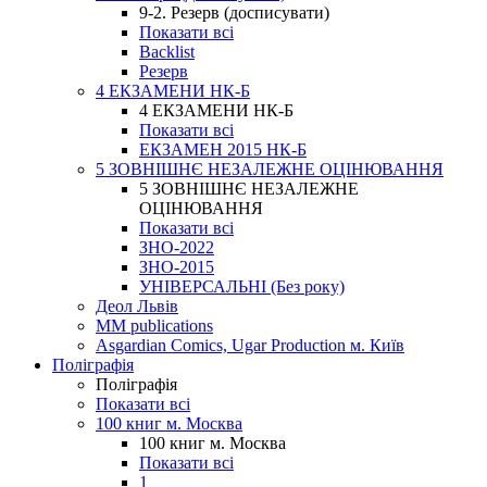
9-2. Резерв (досписувати)
Показати всі
Backlist
Резерв
4 ЕКЗАМЕНИ НК-Б
4 ЕКЗАМЕНИ НК-Б
Показати всі
ЕКЗАМЕН 2015 НК-Б
5 ЗОВНІШНЄ НЕЗАЛЕЖНЕ ОЦІНЮВАННЯ
5 ЗОВНІШНЄ НЕЗАЛЕЖНЕ
ОЦІНЮВАННЯ
Показати всі
ЗНО-2022
ЗНО-2015
УНІВЕРСАЛЬНІ (Без року)
Деол Львів
MM publications
Asgardian Comics, Ugar Production м. Київ
Поліграфія
Поліграфія
Показати всі
100 книг м. Москва
100 книг м. Москва
Показати всі
1