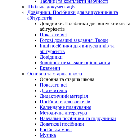
Таблиці та комплекти наочності
Шкільна документація
Довідники. Посібники для випускників та
абітурієнтів
Довідники. Посібники для випускників та
абітурієнтів
Показати всі
Готові домашні завдання. Твори
Інші посібники для випускників та
абітурієнтів
Довідники
Зовнішнє незалежне оцінювання
Екзамени
Основна та старша школа
Основна та старша школа
Показати всі
Для вчителів
Дидактичний матеріал
Посібники для вчителів
Календарне планування
Методична література
Навчальні посібники та підручники
Додаткові посібники
Російська мова
Музика