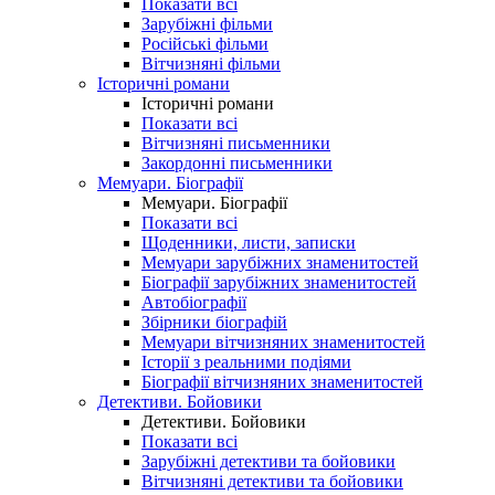
Показати всі
Зарубіжні фільми
Російські фільми
Вітчизняні фільми
Історичні романи
Історичні романи
Показати всі
Вітчизняні письменники
Закордонні письменники
Мемуари. Біографії
Мемуари. Біографії
Показати всі
Щоденники, листи, записки
Мемуари зарубіжних знаменитостей
Біографії зарубіжних знаменитостей
Автобіографії
Збірники біографій
Мемуари вітчизняних знаменитостей
Історії з реальними подіями
Біографії вітчизняних знаменитостей
Детективи. Бойовики
Детективи. Бойовики
Показати всі
Зарубіжні детективи та бойовики
Вітчизняні детективи та бойовики