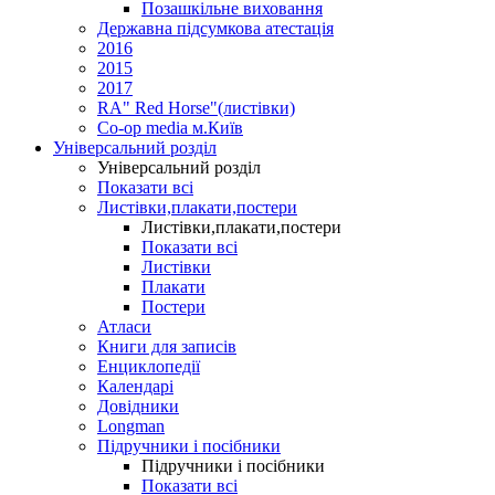
Позашкільне виховання
Державна підсумкова атестація
2016
2015
2017
RA" Red Horse"(листівки)
Co-op media м.Київ
Універсальний розділ
Універсальний розділ
Показати всі
Листівки,плакати,постери
Листівки,плакати,постери
Показати всі
Листівки
Плакати
Постери
Атласи
Книги для записів
Енциклопедії
Календарі
Довідники
Longman
Підручники і посібники
Підручники і посібники
Показати всі