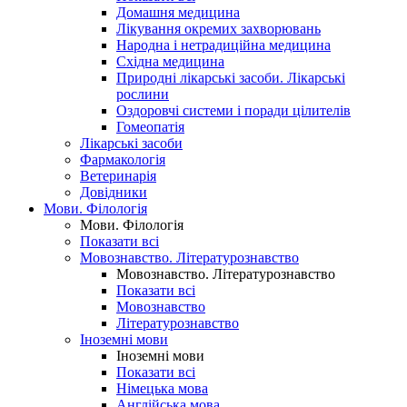
Домашня медицина
Лікування окремих захворювань
Народна і нетрадиційна медицина
Східна медицина
Природні лікарські засоби. Лікарські
рослини
Оздоровчі системи і поради цілителів
Гомеопатія
Лікарські засоби
Фармакологія
Ветеринарія
Довідники
Мови. Філологія
Мови. Філологія
Показати всі
Мовознавство. Літературознавство
Мовознавство. Літературознавство
Показати всі
Мовознавство
Літературознавство
Іноземні мови
Іноземні мови
Показати всі
Німецька мова
Англійська мова