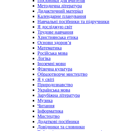
Посібники для вчителів
Методична література
Дидактичний матеріал
Календарне планування
Навчальні посібники та підручники
Я досліджую світ
Трудове навчання
Християнська етика
Основи здоров’я
Математика
Російська мова
Логіка
Іноземні мови
Фізична культура
Образотворче мистецтво
Я у світі
Природознавство
Українська мова
Зарубіжна література
Музика
Читання
Інформатика
Мистецтво
Додаткові посібники
Довідники та словники