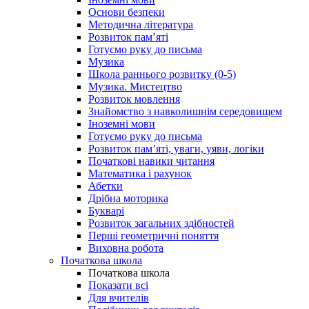
Основи безпеки
Методична література
Розвиток пам’яті
Готуємо руку до письма
Музика
Школа раннього розвитку (0-5)
Музика. Мистецтво
Розвиток мовлення
Знайомство з навколишнім середовищем
Іноземні мови
Готуємо руку до письма
Розвиток пам’яті, уваги, уяви, логіки
Початкові навики читання
Математика і рахунок
Абетки
Дрібна моторика
Букварі
Розвиток загальних здібностей
Перші геометричні поняття
Виховна робота
Початкова школа
Початкова школа
Показати всі
Для вчителів