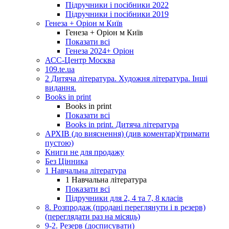
Підручники і посібники 2022
Підручники і посібники 2019
Генеза + Оріон м Київ
Генеза + Оріон м Київ
Показати всі
Генеза 2024+ Оріон
АСС-Центр Москва
109.te.ua
2 Дитяча література. Художня література. Інші
видання.
Books in print
Books in print
Показати всі
Books in print. Дитяча література
АРХІВ (до вияснення) (див коментар)(тримати
пустою)
Книги не для продажу
Без Цінника
1 Навчальна література
1 Навчальна література
Показати всі
Підручники для 2, 4 та 7, 8 класів
8. Розпродаж (продані переглянути і в резерв)
(переглядати раз на місяць)
9-2. Резерв (досписувати)