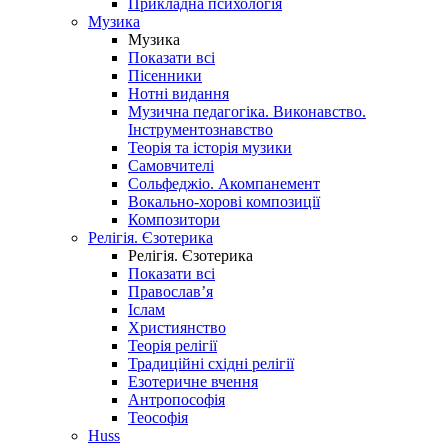
Прикладна психологія
Музика
Музика
Показати всі
Пісенники
Нотні видання
Музична педагогіка. Виконавство.
Інструментознавство
Теорія та історія музики
Самовчителі
Сольфеджіо. Акомпанемент
Вокально-хорові композиції
Композитори
Релігія. Єзотерика
Релігія. Єзотерика
Показати всі
Православ’я
Іслам
Християнство
Теорія релігії
Традиційні східні релігії
Езотеричне вчення
Антропософія
Теософія
Huss