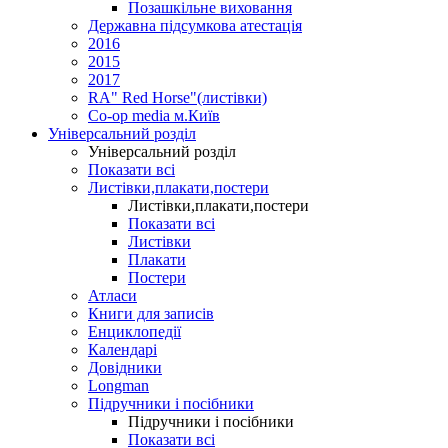
Позашкільне виховання
Державна підсумкова атестація
2016
2015
2017
RA" Red Horse"(листівки)
Co-op media м.Київ
Універсальний розділ
Універсальний розділ
Показати всі
Листівки,плакати,постери
Листівки,плакати,постери
Показати всі
Листівки
Плакати
Постери
Атласи
Книги для записів
Енциклопедії
Календарі
Довідники
Longman
Підручники і посібники
Підручники і посібники
Показати всі