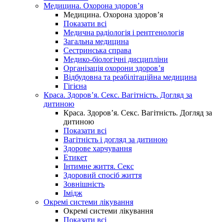
Медицина. Охорона здоров’я
Медицина. Охорона здоров’я
Показати всі
Медична радіологія і рентгенологія
Загальна медицина
Сестринська справа
Медико-біологічні дисципліни
Організація охорони здоров’я
Відбудовна та реабілітаційна медицина
Гігієна
Краса. Здоров’я. Секс. Вагітність. Догляд за
дитиною
Краса. Здоров’я. Секс. Вагітність. Догляд за
дитиною
Показати всі
Вагітність і догляд за дитиною
Здорове харчування
Етикет
Інтимне життя. Секс
Здоровий спосіб життя
Зовнішність
Імідж
Окремі системи лікування
Окремі системи лікування
Показати всі