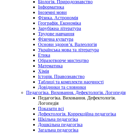
Біологія. Природознавство
Інформатика
Іноземні мови
Фізика. Астрономія
Географія. Економіка
Зарубіжна література
Трудове навчання
Фізична культура
Основи здоров’я. Валеологія
Українська мова та література
Етика
Образотворче мистецтво
Математика
Хімія
Історія. Правознавство
Таблиці та комплекти наочності
Довідники та словники
Педагогіка. Виховання. Дефектологія. Логопедія
Педагогіка. Виховання. Дефектологія.
Логопедія
Показати всі
Дефектологія. Коррекційна педагогіка
Шкільна педагогіка
Дошкільна педагогіка
Загальна педагогіка