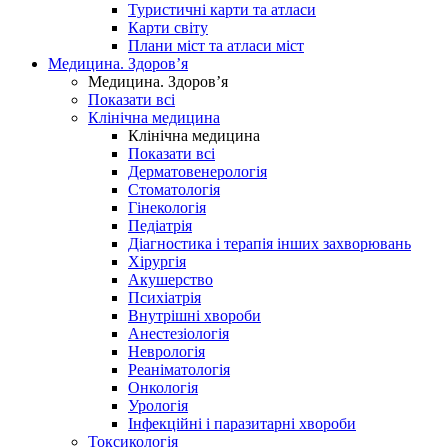
Туристичні карти та атласи
Карти світу
Плани міст та атласи міст
Медицина. Здоров’я
Медицина. Здоров’я
Показати всі
Клінічна медицина
Клінічна медицина
Показати всі
Дерматовенерологія
Стоматологія
Гінекологія
Педіатрія
Діагностика і терапія інших захворювань
Хірургія
Акушерство
Психіатрія
Внутрішні хвороби
Анестезіологія
Неврологія
Реаніматологія
Онкологія
Урологія
Інфекційні і паразитарні хвороби
Токсикологія