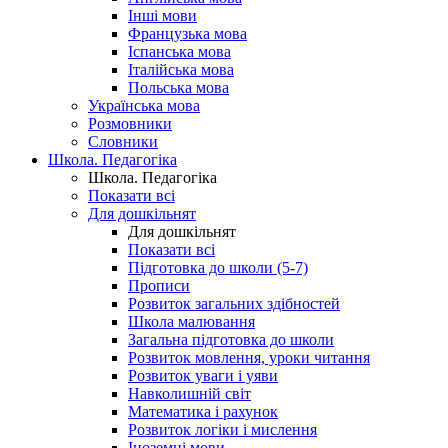
Інші мови
Французька мова
Іспанська мова
Італійська мова
Польська мова
Українська мова
Розмовники
Словники
Школа. Педагогіка
Школа. Педагогіка
Показати всі
Для дошкільнят
Для дошкільнят
Показати всі
Підготовка до школи (5-7)
Прописи
Розвиток загальних здібностей
Школа малювання
Загальна підготовка до школи
Розвиток мовлення, уроки читання
Розвиток уваги і уяви
Навколишній світ
Математика і рахунок
Розвиток логіки і мислення
Іноземні мови