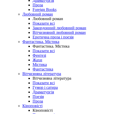
Драматургія
Проза
Foreign Books
Любовний роман
Любовний роман
Показати всі
Закордонний любовний роман
Вітчизняний любовний роман
Еротична проза і поезія
Фантастика. Містика
Фантастика. Містика
Показати всі
Фентезі
Жахи
Містика
Фантастика
Вітчизняна література
Вітчизняна література
Показати всі
Гумор і сатира
Драматургія
Поезія
Проза
Кіноповісті
Кіноповісті