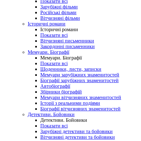
Показати всі
Зарубіжні фільми
Російські фільми
Вітчизняні фільми
Історичні романи
Історичні романи
Показати всі
Вітчизняні письменники
Закордонні письменники
Мемуари. Біографії
Мемуари. Біографії
Показати всі
Щоденники, листи, записки
Мемуари зарубіжних знаменитостей
Біографії зарубіжних знаменитостей
Автобіографії
Збірники біографій
Мемуари вітчизняних знаменитостей
Історії з реальними подіями
Біографії вітчизняних знаменитостей
Детективи. Бойовики
Детективи. Бойовики
Показати всі
Зарубіжні детективи та бойовики
Вітчизняні детективи та бойовики