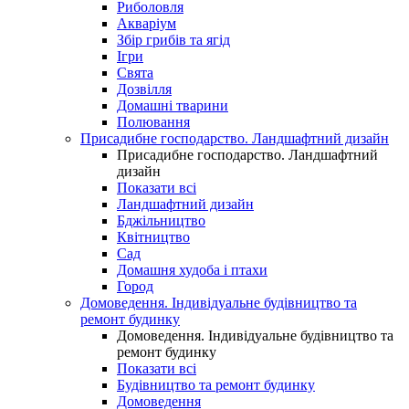
Риболовля
Акваріум
Збір грибів та ягід
Ігри
Свята
Дозвілля
Домашні тварини
Полювання
Присадибне господарство. Ландшафтний дизайн
Присадибне господарство. Ландшафтний
дизайн
Показати всі
Ландшафтний дизайн
Бджільництво
Квітництво
Сад
Домашня худоба і птахи
Город
Домоведення. Індивідуальне будівництво та
ремонт будинку
Домоведення. Індивідуальне будівництво та
ремонт будинку
Показати всі
Будівництво та ремонт будинку
Домоведення