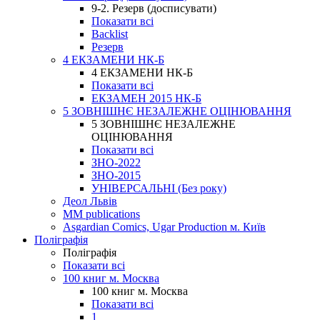
9-2. Резерв (досписувати)
Показати всі
Backlist
Резерв
4 ЕКЗАМЕНИ НК-Б
4 ЕКЗАМЕНИ НК-Б
Показати всі
ЕКЗАМЕН 2015 НК-Б
5 ЗОВНІШНЄ НЕЗАЛЕЖНЕ ОЦІНЮВАННЯ
5 ЗОВНІШНЄ НЕЗАЛЕЖНЕ
ОЦІНЮВАННЯ
Показати всі
ЗНО-2022
ЗНО-2015
УНІВЕРСАЛЬНІ (Без року)
Деол Львів
MM publications
Asgardian Comics, Ugar Production м. Київ
Поліграфія
Поліграфія
Показати всі
100 книг м. Москва
100 книг м. Москва
Показати всі
1