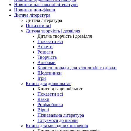
Новинки навчальної літератури
Новинки нон-фікшн
Дитяча література
Дитяча література
Показати всі
Дитяча творчість і дозвілля
Дитяча творчість і дозвілля
Показати всі
Анкети
Розваги
Творчість
Альбоми
Корисні поради для хлопчиків та дівчат
Щоденники
Ігри
Книги для дошкільнят
Книги для дошкільнят
Показати всі
Казки
Розфарбовка
Вірші
Пізнавальна література
Готуємося до школи
Книги для молодших школярів
Книги для молодших школярів