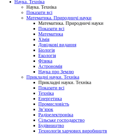
Наука. Техніка
Наука. Техніка
Показати всі
Математика. Природничі науки
Математика. Природничі науки
Показати всі
Математика
Хімія
Довідкові видання
Біологія
Екологія
Фізика
Астрономія
Наука про Землю
Прикладні науки. Техніка
Прикладні науки. Техніка
Показати всі
Техніка
Енергетика
Промисловість
Зв’язок
Радіоелектроніка
Сільське господарство
Будівництво
Технологія харчових виробництв