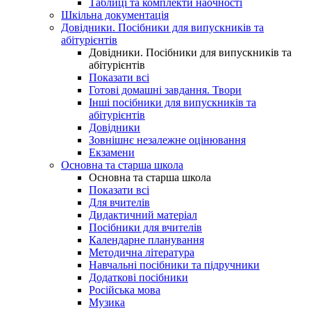
Таблиці та комплекти наочності
Шкільна документація
Довідники. Посібники для випускників та
абітурієнтів
Довідники. Посібники для випускників та
абітурієнтів
Показати всі
Готові домашні завдання. Твори
Інші посібники для випускників та
абітурієнтів
Довідники
Зовнішнє незалежне оцінювання
Екзамени
Основна та старша школа
Основна та старша школа
Показати всі
Для вчителів
Дидактичний матеріал
Посібники для вчителів
Календарне планування
Методична література
Навчальні посібники та підручники
Додаткові посібники
Російська мова
Музика