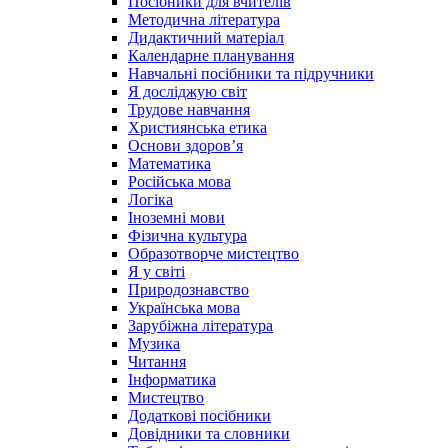
Посібники для вчителів
Методична література
Дидактичний матеріал
Календарне планування
Навчальні посібники та підручники
Я досліджую світ
Трудове навчання
Християнська етика
Основи здоров’я
Математика
Російська мова
Логіка
Іноземні мови
Фізична культура
Образотворче мистецтво
Я у світі
Природознавство
Українська мова
Зарубіжна література
Музика
Читання
Інформатика
Мистецтво
Додаткові посібники
Довідники та словники