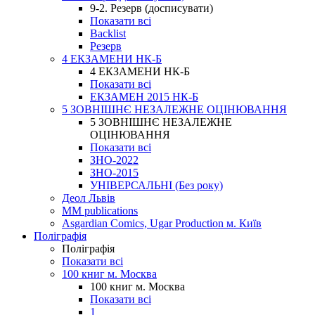
9-2. Резерв (досписувати)
Показати всі
Backlist
Резерв
4 ЕКЗАМЕНИ НК-Б
4 ЕКЗАМЕНИ НК-Б
Показати всі
ЕКЗАМЕН 2015 НК-Б
5 ЗОВНІШНЄ НЕЗАЛЕЖНЕ ОЦІНЮВАННЯ
5 ЗОВНІШНЄ НЕЗАЛЕЖНЕ
ОЦІНЮВАННЯ
Показати всі
ЗНО-2022
ЗНО-2015
УНІВЕРСАЛЬНІ (Без року)
Деол Львів
MM publications
Asgardian Comics, Ugar Production м. Київ
Поліграфія
Поліграфія
Показати всі
100 книг м. Москва
100 книг м. Москва
Показати всі
1