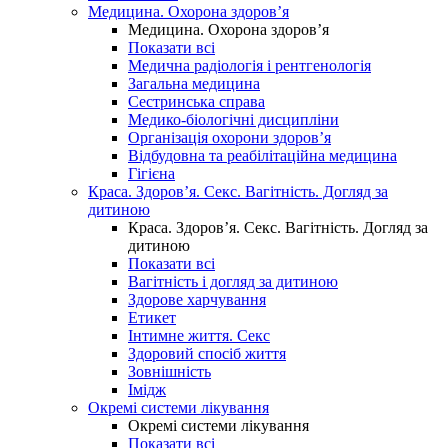
Медицина. Охорона здоров’я
Медицина. Охорона здоров’я
Показати всі
Медична радіологія і рентгенологія
Загальна медицина
Сестринська справа
Медико-біологічні дисципліни
Організація охорони здоров’я
Відбудовна та реабілітаційна медицина
Гігієна
Краса. Здоров’я. Секс. Вагітність. Догляд за
дитиною
Краса. Здоров’я. Секс. Вагітність. Догляд за
дитиною
Показати всі
Вагітність і догляд за дитиною
Здорове харчування
Етикет
Інтимне життя. Секс
Здоровий спосіб життя
Зовнішність
Імідж
Окремі системи лікування
Окремі системи лікування
Показати всі