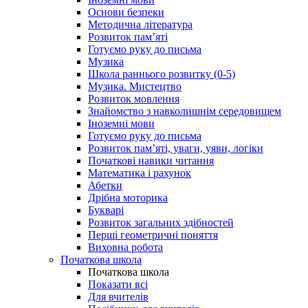
Основи безпеки
Методична література
Розвиток пам’яті
Готуємо руку до письма
Музика
Школа раннього розвитку (0-5)
Музика. Мистецтво
Розвиток мовлення
Знайомство з навколишнім середовищем
Іноземні мови
Готуємо руку до письма
Розвиток пам’яті, уваги, уяви, логіки
Початкові навики читання
Математика і рахунок
Абетки
Дрібна моторика
Букварі
Розвиток загальних здібностей
Перші геометричні поняття
Виховна робота
Початкова школа
Початкова школа
Показати всі
Для вчителів