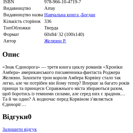
ISBN
978-966-10-4719-7
Видавництво
Array
Видавництво назва
Навчальна книга -Богдан
Кількість сторінок
336
ТипОбложки
Тверда
Формат
60х84/ 32 (100х140)
Автор
Желязни Р.
Опис
«Знак Єдинорога» — третя книга циклу романів «Хроніки
Амбера» американського письменника-фантаста Роджера
Желязни. Захопити трон короля Амбера Корвіну стало так
легко, але чи потрібен він йому тепер? Вперше за багато років
принци та принцеси Справжнього міста збираються разом,
щоб боротись із темними силами, але серед них є зрадник…
Та й чи один? А водночас перед Корвіном з’являється
Єдиноріг…
Відгуки
0
Залишити відгук