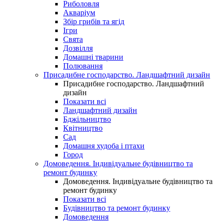
Риболовля
Акваріум
Збір грибів та ягід
Ігри
Свята
Дозвілля
Домашні тварини
Полювання
Присадибне господарство. Ландшафтний дизайн
Присадибне господарство. Ландшафтний
дизайн
Показати всі
Ландшафтний дизайн
Бджільництво
Квітництво
Сад
Домашня худоба і птахи
Город
Домоведення. Індивідуальне будівництво та
ремонт будинку
Домоведення. Індивідуальне будівництво та
ремонт будинку
Показати всі
Будівництво та ремонт будинку
Домоведення