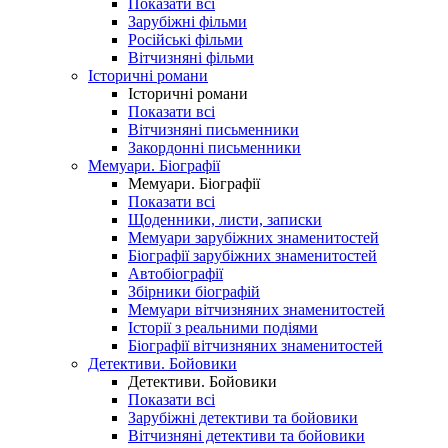
Показати всі
Зарубіжні фільми
Російські фільми
Вітчизняні фільми
Історичні романи
Історичні романи
Показати всі
Вітчизняні письменники
Закордонні письменники
Мемуари. Біографії
Мемуари. Біографії
Показати всі
Щоденники, листи, записки
Мемуари зарубіжних знаменитостей
Біографії зарубіжних знаменитостей
Автобіографії
Збірники біографій
Мемуари вітчизняних знаменитостей
Історії з реальними подіями
Біографії вітчизняних знаменитостей
Детективи. Бойовики
Детективи. Бойовики
Показати всі
Зарубіжні детективи та бойовики
Вітчизняні детективи та бойовики