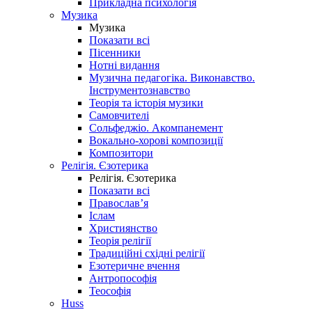
Прикладна психологія
Музика
Музика
Показати всі
Пісенники
Нотні видання
Музична педагогіка. Виконавство.
Інструментознавство
Теорія та історія музики
Самовчителі
Сольфеджіо. Акомпанемент
Вокально-хорові композиції
Композитори
Релігія. Єзотерика
Релігія. Єзотерика
Показати всі
Православ’я
Іслам
Християнство
Теорія релігії
Традиційні східні релігії
Езотеричне вчення
Антропософія
Теософія
Huss