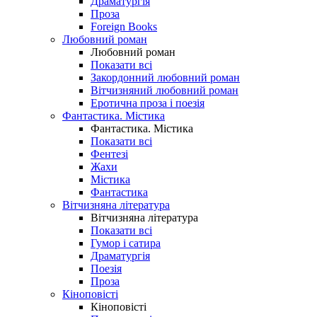
Драматургія
Проза
Foreign Books
Любовний роман
Любовний роман
Показати всі
Закордонний любовний роман
Вітчизняний любовний роман
Еротична проза і поезія
Фантастика. Містика
Фантастика. Містика
Показати всі
Фентезі
Жахи
Містика
Фантастика
Вітчизняна література
Вітчизняна література
Показати всі
Гумор і сатира
Драматургія
Поезія
Проза
Кіноповісті
Кіноповісті