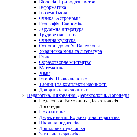
Біологія. Природознавство
Інформатика
Іноземні мови
Фізика. Астрономія
Географія. Економіка
Зарубіжна література
Трудове навчання
Фізична культура
Основи здоров’я. Валеологія
Українська мова та література
Етика
Образотворче мистецтво
Математика
Хімія
Історія. Правознавство
Таблиці та комплекти наочності
Довідники та словники
Педагогіка. Виховання. Дефектологія. Логопедія
Педагогіка. Виховання. Дефектологія.
Логопедія
Показати всі
Дефектологія. Коррекційна педагогіка
Шкільна педагогіка
Дошкільна педагогіка
Загальна педагогіка