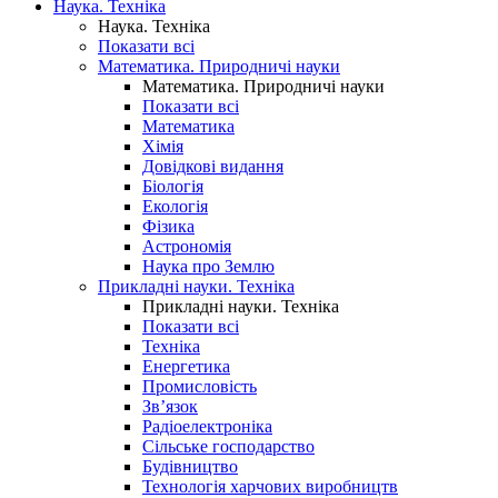
Наука. Техніка
Наука. Техніка
Показати всі
Математика. Природничі науки
Математика. Природничі науки
Показати всі
Математика
Хімія
Довідкові видання
Біологія
Екологія
Фізика
Астрономія
Наука про Землю
Прикладні науки. Техніка
Прикладні науки. Техніка
Показати всі
Техніка
Енергетика
Промисловість
Зв’язок
Радіоелектроніка
Сільське господарство
Будівництво
Технологія харчових виробництв