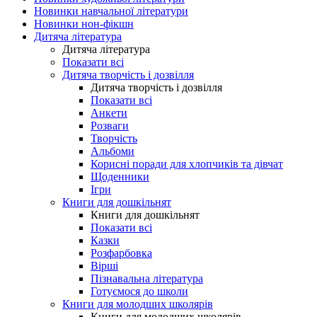
Новинки навчальної літератури
Новинки нон-фікшн
Дитяча література
Дитяча література
Показати всі
Дитяча творчість і дозвілля
Дитяча творчість і дозвілля
Показати всі
Анкети
Розваги
Творчість
Альбоми
Корисні поради для хлопчиків та дівчат
Щоденники
Ігри
Книги для дошкільнят
Книги для дошкільнят
Показати всі
Казки
Розфарбовка
Вірші
Пізнавальна література
Готуємося до школи
Книги для молодших школярів
Книги для молодших школярів