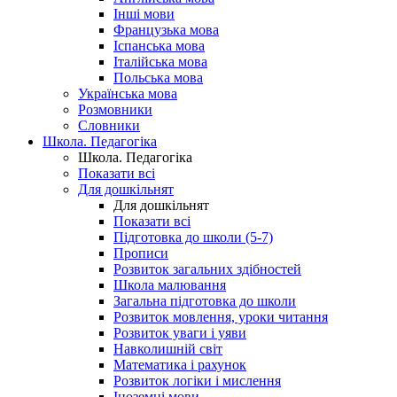
Інші мови
Французька мова
Іспанська мова
Італійська мова
Польська мова
Українська мова
Розмовники
Словники
Школа. Педагогіка
Школа. Педагогіка
Показати всі
Для дошкільнят
Для дошкільнят
Показати всі
Підготовка до школи (5-7)
Прописи
Розвиток загальних здібностей
Школа малювання
Загальна підготовка до школи
Розвиток мовлення, уроки читання
Розвиток уваги і уяви
Навколишній світ
Математика і рахунок
Розвиток логіки і мислення
Іноземні мови