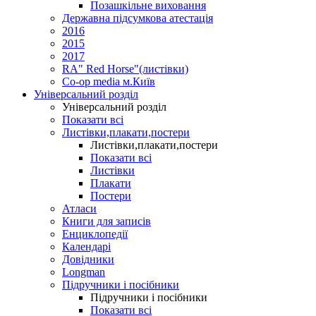
Позашкільне виховання
Державна підсумкова атестація
2016
2015
2017
RA" Red Horse"(листівки)
Co-op media м.Київ
Універсальний розділ
Універсальний розділ
Показати всі
Листівки,плакати,постери
Листівки,плакати,постери
Показати всі
Листівки
Плакати
Постери
Атласи
Книги для записів
Енциклопедії
Календарі
Довідники
Longman
Підручники і посібники
Підручники і посібники
Показати всі