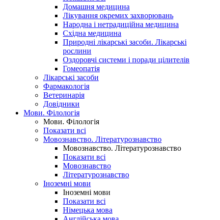
Домашня медицина
Лікування окремих захворювань
Народна і нетрадиційна медицина
Східна медицина
Природні лікарські засоби. Лікарські
рослини
Оздоровчі системи і поради цілителів
Гомеопатія
Лікарські засоби
Фармакологія
Ветеринарія
Довідники
Мови. Філологія
Мови. Філологія
Показати всі
Мовознавство. Літературознавство
Мовознавство. Літературознавство
Показати всі
Мовознавство
Літературознавство
Іноземні мови
Іноземні мови
Показати всі
Німецька мова
Англійська мова