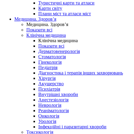
Туристичні карти та атласи
Карти світу
Плани міст та атласи міст
Медицина. Здоров’я
Медицина. Здоров’я
Показати всі
Клінічна медицина
Клінічна медицина
Показати всі
Дерматовенерологія
Стоматологія
Гінекологія
Педіатрія
Діагностика і терапія інших захворювань
Хірургія
Акушерство
Психіатрія
Внутрішні хвороби
Анестезіологія
Неврологія
Реаніматологія
Онкологія
Урологія
Інфекційні і паразитарні хвороби
Токсикологія