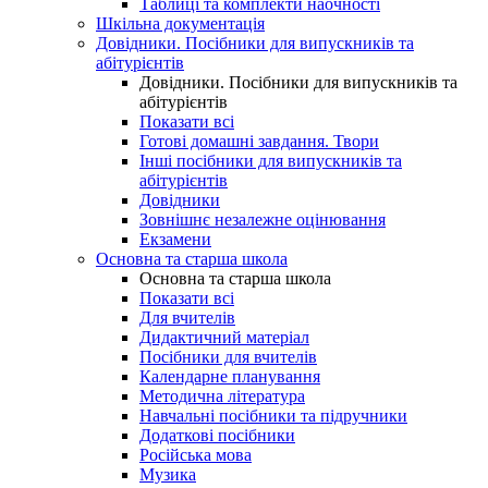
Таблиці та комплекти наочності
Шкільна документація
Довідники. Посібники для випускників та
абітурієнтів
Довідники. Посібники для випускників та
абітурієнтів
Показати всі
Готові домашні завдання. Твори
Інші посібники для випускників та
абітурієнтів
Довідники
Зовнішнє незалежне оцінювання
Екзамени
Основна та старша школа
Основна та старша школа
Показати всі
Для вчителів
Дидактичний матеріал
Посібники для вчителів
Календарне планування
Методична література
Навчальні посібники та підручники
Додаткові посібники
Російська мова
Музика