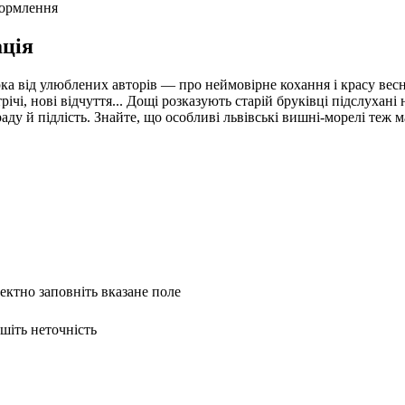
формлення
ція
рка від улюблених авторів — про неймовірне кохання і красу вес
чі, нові відчуття... Дощі розказують старій бруківці підслухані н
аду й підлість. Знайте, що особливі львівські вишні-морелі теж 
ректно заповніть вказане поле
ишіть неточність