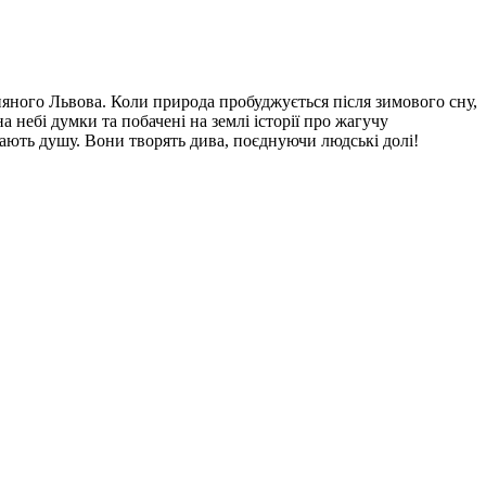
няного Львова. Коли природа пробуджується після зимового сну,
а небі думки та побачені на землі історії про жагучу
мають душу. Вони творять дива, поєднуючи людські долі!