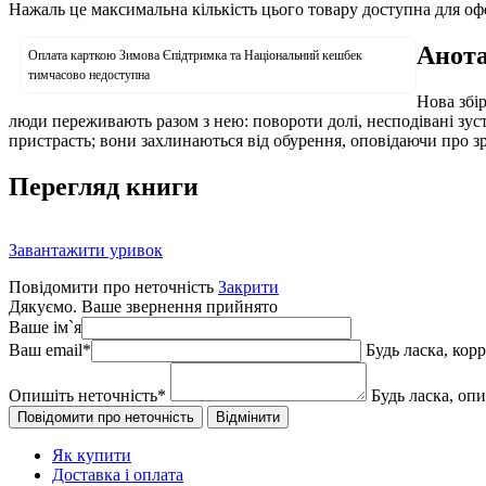
Нажаль це максимальна кількість цього товару доступна для о
Анота
Оплата карткою Зимова Єпідтримка та Національний кешбек
тимчасово недоступна
Нова збі
люди переживають разом з нею: повороти долі, несподівані зустрі
пристрасть; вони захлинаються від обурення, оповідаючи про зр
Перегляд книги
Завантажити уривок
Повідомити про неточність
Закрити
Дякуємо. Ваше звернення прийнято
Ваше ім`я
Ваш email
*
Будь ласка, кор
Опишіть неточність
*
Будь ласка, оп
Як купити
Доставка і оплата