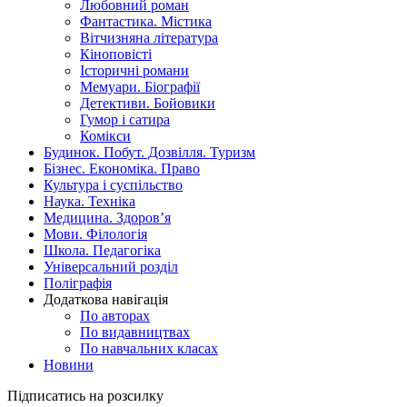
Любовний роман
Фантастика. Містика
Вітчизняна література
Кіноповісті
Історичні романи
Мемуари. Біографії
Детективи. Бойовики
Гумор і сатира
Комікси
Будинок. Побут. Дозвілля. Туризм
Бізнес. Економіка. Право
Культура і суспільство
Наука. Техніка
Медицина. Здоров’я
Мови. Філологія
Школа. Педагогіка
Універсальний розділ
Поліграфія
Додаткова навігація
По авторах
По видавництвах
По навчальних класах
Новини
Підписатись на розсилку