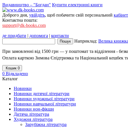
Видавництво – "Богдан"
Купити електронні книги
Доброго дня,
увійдіть
, щоб побачити свій персональний
кабінет
Контактна пошта:
support@dk-books.com
де придбати
|
допомога
|
контакти
Наприклад:
Велика книжка.
При замовленні від 1500 грн — у поштомат та відділення - без
Оплата карткою Зимова Єпідтримка та Національний кешбек т
Кошик
0
0
Відкладено
Каталог
Новинки
Новинки дитячої літератури
Новинки художньої літератури
Новинки навчальної літератури
Новинки нон-фікшн
Дитяча література
Художня література
Зарубіжна література