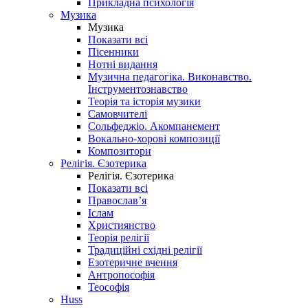
Прикладна психологія
Музика
Музика
Показати всі
Пісенники
Нотні видання
Музична педагогіка. Виконавство.
Інструментознавство
Теорія та історія музики
Самовчителі
Сольфеджіо. Акомпанемент
Вокально-хорові композиції
Композитори
Релігія. Єзотерика
Релігія. Єзотерика
Показати всі
Православ’я
Іслам
Християнство
Теорія релігії
Традиційні східні релігії
Езотеричне вчення
Антропософія
Теософія
Huss