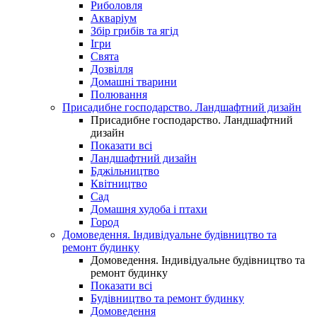
Риболовля
Акваріум
Збір грибів та ягід
Ігри
Свята
Дозвілля
Домашні тварини
Полювання
Присадибне господарство. Ландшафтний дизайн
Присадибне господарство. Ландшафтний
дизайн
Показати всі
Ландшафтний дизайн
Бджільництво
Квітництво
Сад
Домашня худоба і птахи
Город
Домоведення. Індивідуальне будівництво та
ремонт будинку
Домоведення. Індивідуальне будівництво та
ремонт будинку
Показати всі
Будівництво та ремонт будинку
Домоведення