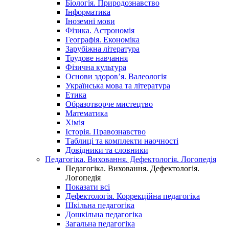
Біологія. Природознавство
Інформатика
Іноземні мови
Фізика. Астрономія
Географія. Економіка
Зарубіжна література
Трудове навчання
Фізична культура
Основи здоров’я. Валеологія
Українська мова та література
Етика
Образотворче мистецтво
Математика
Хімія
Історія. Правознавство
Таблиці та комплекти наочності
Довідники та словники
Педагогіка. Виховання. Дефектологія. Логопедія
Педагогіка. Виховання. Дефектологія.
Логопедія
Показати всі
Дефектологія. Коррекційна педагогіка
Шкільна педагогіка
Дошкільна педагогіка
Загальна педагогіка