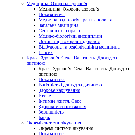
Медицина. Охорона здоров’я
Медицина. Охорона здоров’я
Показати всі
Медична радіологія і рентгенологія
Загальна медицина
Сестринська справа
Медико-біологічні дисципліни
Організація охорони здоров’я
Відбудовна та реабілітаційна медицина
Гігієна
Краса. Здоров’я. Секс. Вагітність. Догляд за
дитиною
Краса. Здоров’я. Секс. Вагітність. Догляд за
дитиною
Показати всі
Вагітність і догляд за дитиною
Здорове харчування
Етикет
Інтимне життя. Секс
Здоровий спосіб життя
Зовнішність
Імідж
Окремі системи лікування
Окремі системи лікування
Показати всі