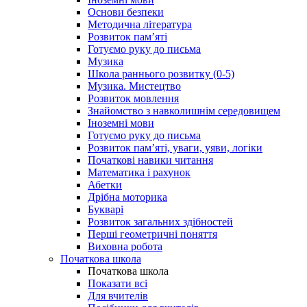
Основи безпеки
Методична література
Розвиток пам’яті
Готуємо руку до письма
Музика
Школа раннього розвитку (0-5)
Музика. Мистецтво
Розвиток мовлення
Знайомство з навколишнім середовищем
Іноземні мови
Готуємо руку до письма
Розвиток пам’яті, уваги, уяви, логіки
Початкові навики читання
Математика і рахунок
Абетки
Дрібна моторика
Букварі
Розвиток загальних здібностей
Перші геометричні поняття
Виховна робота
Початкова школа
Початкова школа
Показати всі
Для вчителів