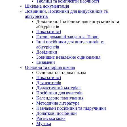
Таблиці та комплекти наочності
Шкільна документація
Довідники. Посібники для випускників та
абітурієнтів
Довідники. Посібники для випускників та
абітурієнтів
Показати всі
Готові домашні завдання. Твори
Інші посібники для випускників та
абітурієнтів
Довідники
Зовнішнє незалежне оцінювання
Екзамени
Основна та старша школа
Основна та старша школа
Показати всі
Для вчителів
Дидактичний матеріал
Посібники для вчителів
Календарне планування
Методична література
Навчальні посібники та підручники
Додаткові посібники
Російська мова
Музика