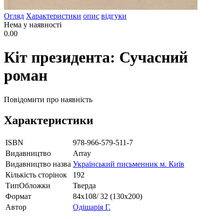
Огляд
Характеристики
опис
відгуки
Нема у наявності
0.00
Кіт президента: Сучасний
роман
Повідомити про наявність
Характеристики
ISBN
978-966-579-511-7
Видавництво
Array
Видавництво назва
Український письменник м. Київ
Кількість сторінок
192
ТипОбложки
Тверда
Формат
84х108/ 32 (130х200)
Автор
Одішарія Г.