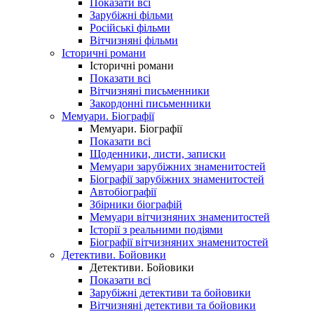
Показати всі
Зарубіжні фільми
Російські фільми
Вітчизняні фільми
Історичні романи
Історичні романи
Показати всі
Вітчизняні письменники
Закордонні письменники
Мемуари. Біографії
Мемуари. Біографії
Показати всі
Щоденники, листи, записки
Мемуари зарубіжних знаменитостей
Біографії зарубіжних знаменитостей
Автобіографії
Збірники біографій
Мемуари вітчизняних знаменитостей
Історії з реальними подіями
Біографії вітчизняних знаменитостей
Детективи. Бойовики
Детективи. Бойовики
Показати всі
Зарубіжні детективи та бойовики
Вітчизняні детективи та бойовики