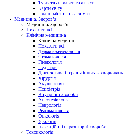
Туристичні карти та атласи
Карти світу
Плани міст та атласи міст
Медицина. Здоров’я
Медицина. Здоров’я
Показати всі
Клінічна медицина
Клінічна медицина
Показати всі
Дерматовенерологія
Стоматологія
Гінекологія
Педіатрія
Діагностика і терапія інших захворювань
Хірургія
Акушерство
Психіатрія
Внутрішні хвороби
Анестезіологія
Неврологія
Реаніматологія
Онкологія
Урологія
Інфекційні і паразитарні хвороби
Токсикологія