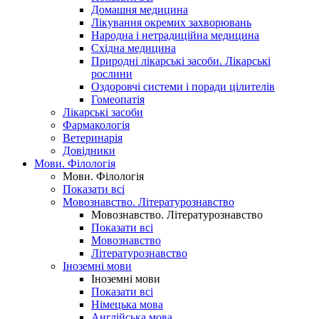
Домашня медицина
Лікування окремих захворювань
Народна і нетрадиційна медицина
Східна медицина
Природні лікарські засоби. Лікарські
рослини
Оздоровчі системи і поради цілителів
Гомеопатія
Лікарські засоби
Фармакологія
Ветеринарія
Довідники
Мови. Філологія
Мови. Філологія
Показати всі
Мовознавство. Літературознавство
Мовознавство. Літературознавство
Показати всі
Мовознавство
Літературознавство
Іноземні мови
Іноземні мови
Показати всі
Німецька мова
Англійська мова