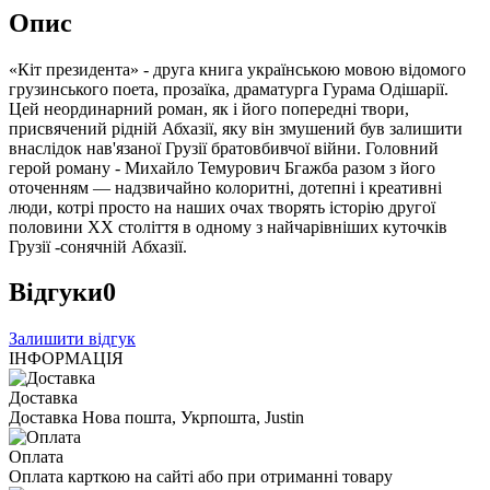
Опис
«Кіт президента» - друга книга українською мовою відомого
грузинського поета, прозаїка, драматурга Гурама Одішарії.
Цей неординарний роман, як і його попередні твори,
присвячений рідній Абхазії, яку він змушений був залишити
внаслідок нав'язаної Грузії братовбивчої війни. Головний
герой роману - Михайло Темурович Бгажба разом з його
оточенням — надзвичайно колоритні, дотепні і креативні
люди, котрі просто на наших очах творять історію другої
половини XX століття в одному з найчарівніших куточків
Грузії -сонячній Абхазії.
Відгуки
0
Залишити відгук
ІНФОРМАЦІЯ
Доставка
Доставка Нова пошта, Укрпошта, Justin
Оплата
Оплата карткою на сайті або при отриманні товару