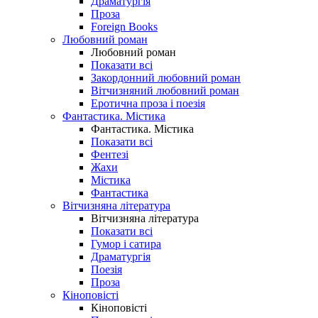
Драматургія
Проза
Foreign Books
Любовний роман
Любовний роман
Показати всі
Закордонний любовний роман
Вітчизняний любовний роман
Еротична проза і поезія
Фантастика. Містика
Фантастика. Містика
Показати всі
Фентезі
Жахи
Містика
Фантастика
Вітчизняна література
Вітчизняна література
Показати всі
Гумор і сатира
Драматургія
Поезія
Проза
Кіноповісті
Кіноповісті