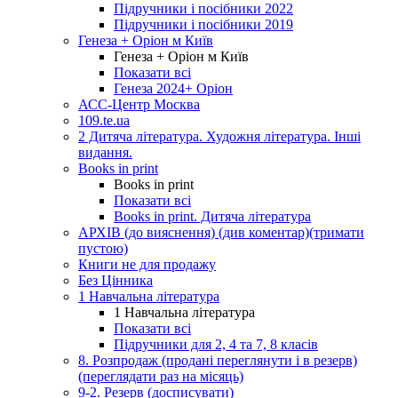
Підручники і посібники 2022
Підручники і посібники 2019
Генеза + Оріон м Київ
Генеза + Оріон м Київ
Показати всі
Генеза 2024+ Оріон
АСС-Центр Москва
109.te.ua
2 Дитяча література. Художня література. Інші
видання.
Books in print
Books in print
Показати всі
Books in print. Дитяча література
АРХІВ (до вияснення) (див коментар)(тримати
пустою)
Книги не для продажу
Без Цінника
1 Навчальна література
1 Навчальна література
Показати всі
Підручники для 2, 4 та 7, 8 класів
8. Розпродаж (продані переглянути і в резерв)
(переглядати раз на місяць)
9-2. Резерв (досписувати)