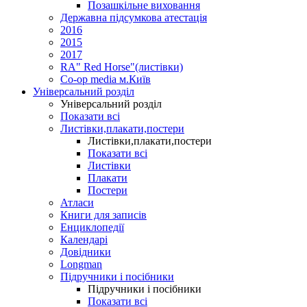
Позашкільне виховання
Державна підсумкова атестація
2016
2015
2017
RA" Red Horse"(листівки)
Co-op media м.Київ
Універсальний розділ
Універсальний розділ
Показати всі
Листівки,плакати,постери
Листівки,плакати,постери
Показати всі
Листівки
Плакати
Постери
Атласи
Книги для записів
Енциклопедії
Календарі
Довідники
Longman
Підручники і посібники
Підручники і посібники
Показати всі