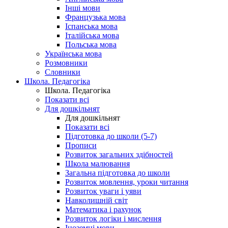
Інші мови
Французька мова
Іспанська мова
Італійська мова
Польська мова
Українська мова
Розмовники
Словники
Школа. Педагогіка
Школа. Педагогіка
Показати всі
Для дошкільнят
Для дошкільнят
Показати всі
Підготовка до школи (5-7)
Прописи
Розвиток загальних здібностей
Школа малювання
Загальна підготовка до школи
Розвиток мовлення, уроки читання
Розвиток уваги і уяви
Навколишній світ
Математика і рахунок
Розвиток логіки і мислення
Іноземні мови