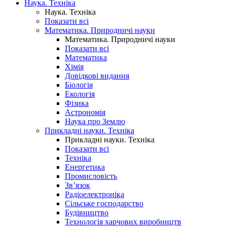
Наука. Техніка
Наука. Техніка
Показати всі
Математика. Природничі науки
Математика. Природничі науки
Показати всі
Математика
Хімія
Довідкові видання
Біологія
Екологія
Фізика
Астрономія
Наука про Землю
Прикладні науки. Техніка
Прикладні науки. Техніка
Показати всі
Техніка
Енергетика
Промисловість
Зв’язок
Радіоелектроніка
Сільське господарство
Будівництво
Технологія харчових виробництв