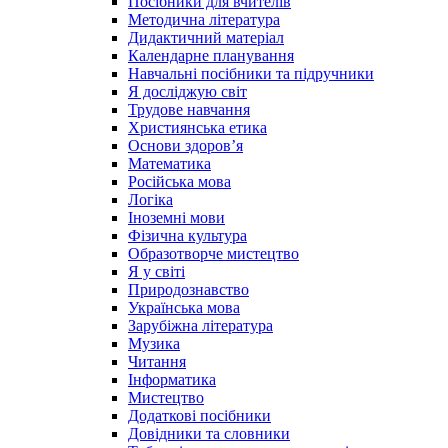
Посібники для вчителів
Методична література
Дидактичний матеріал
Календарне планування
Навчальні посібники та підручники
Я досліджую світ
Трудове навчання
Християнська етика
Основи здоров’я
Математика
Російська мова
Логіка
Іноземні мови
Фізична культура
Образотворче мистецтво
Я у світі
Природознавство
Українська мова
Зарубіжна література
Музика
Читання
Інформатика
Мистецтво
Додаткові посібники
Довідники та словники