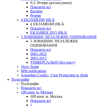
9-2. Резерв (досписувати)
Показати всі
Backlist
Резерв
4 ЕКЗАМЕНИ НК-Б
4 ЕКЗАМЕНИ НК-Б
Показати всі
ЕКЗАМЕН 2015 НК-Б
5 ЗОВНІШНЄ НЕЗАЛЕЖНЕ ОЦІНЮВАННЯ
5 ЗОВНІШНЄ НЕЗАЛЕЖНЕ
ОЦІНЮВАННЯ
Показати всі
ЗНО-2022
ЗНО-2015
УНІВЕРСАЛЬНІ (Без року)
Деол Львів
MM publications
Asgardian Comics, Ugar Production м. Київ
Поліграфія
Поліграфія
Показати всі
100 книг м. Москва
100 книг м. Москва
Показати всі
1