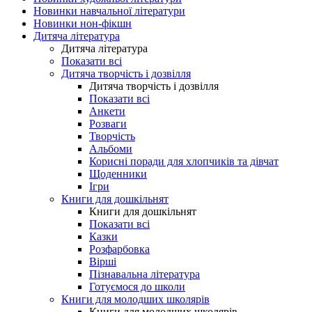
Новинки навчальної літератури
Новинки нон-фікшн
Дитяча література
Дитяча література
Показати всі
Дитяча творчість і дозвілля
Дитяча творчість і дозвілля
Показати всі
Анкети
Розваги
Творчість
Альбоми
Корисні поради для хлопчиків та дівчат
Щоденники
Ігри
Книги для дошкільнят
Книги для дошкільнят
Показати всі
Казки
Розфарбовка
Вірші
Пізнавальна література
Готуємося до школи
Книги для молодших школярів
Книги для молодших школярів