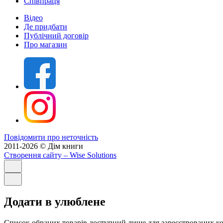
Співпраця
Відео
Де придбати
Публічний договір
Про магазин
Повідомити про неточність
2011-2026 © Дім книги
Створення сайту
– Wise Solutions
Додати в улюблене
Список обраних товарів доступний лише для зареєстрованих ко