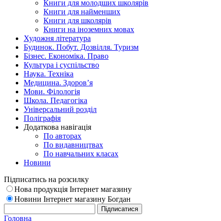
Книги для молодших школярів
Книги для найменших
Книги для школярів
Книги на іноземних мовах
Художня література
Будинок. Побут. Дозвілля. Туризм
Бізнес. Економіка. Право
Культура і суспільство
Наука. Техніка
Медицина. Здоров’я
Мови. Філологія
Школа. Педагогіка
Універсальний розділ
Поліграфія
Додаткова навігація
По авторах
По видавництвах
По навчальних класах
Новини
Підписатись на розсилку
Нова продукція Інтернет магазину
Новини Інтернет магазину Богдан
Головна