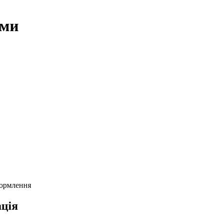
ами
формлення
ція