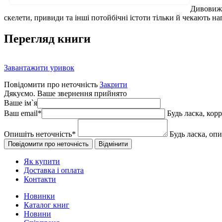
Дивовижн
скелети, привиди та інші потойбічні істоти тільки й чекають на
Перегляд книги
Завантажити уривок
Повідомити про неточність
Закрити
Дякуємо. Ваше звернення прийнято
Ваше ім`я
Ваш email
*
Будь ласка, кор
Опишіть неточність
*
Будь ласка, оп
Як купити
Доставка і оплата
Контакти
Новинки
Каталог книг
Новини