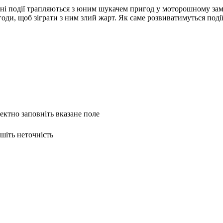
і події трапляються з юним шукачем пригод у моторошному замку
годи, щоб зіграти з ним злий жарт. Як саме розвиватимуться поді
ректно заповніть вказане поле
ишіть неточність