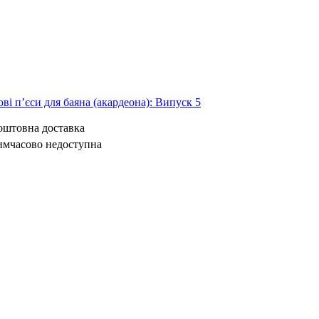
ві п’єси для баяна (акардеона): Випуск 5
коштовна доставка
имчасово недоступна