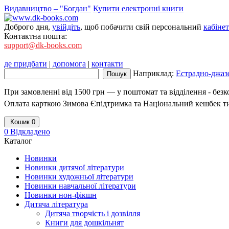
Видавництво – "Богдан"
Купити електронні книги
Доброго дня,
увійдіть
, щоб побачити свій персональний
кабінет
Контактна пошта:
support@dk-books.com
де придбати
|
допомога
|
контакти
Наприклад:
Естрадно-джазо
При замовленні від 1500 грн — у поштомат та відділення - без
Оплата карткою Зимова Єпідтримка та Національний кешбек т
Кошик
0
0
Відкладено
Каталог
Новинки
Новинки дитячої літератури
Новинки художньої літератури
Новинки навчальної літератури
Новинки нон-фікшн
Дитяча література
Дитяча творчість і дозвілля
Книги для дошкільнят