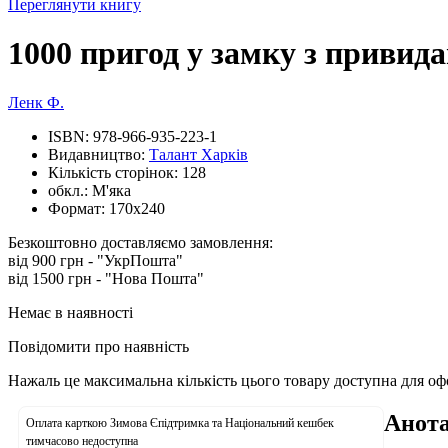
Переглянути книгу
1000 пригод у замку з привид
Ленк Ф.
ISBN:
978-966-935-223-1
Видавництво:
Талант Харків
Кількість сторінок:
128
обкл.:
М'яка
Формат:
170х240
Безкоштовно доставляємо замовлення:
від 900 грн - "УкрПошта"
від 1500 грн - "Нова Пошта"
Немає в наявності
Повідомити про наявність
Нажаль це максимальна кількість цього товару доступна для о
Анота
Оплата карткою Зимова Єпідтримка та Національний кешбек
тимчасово недоступна