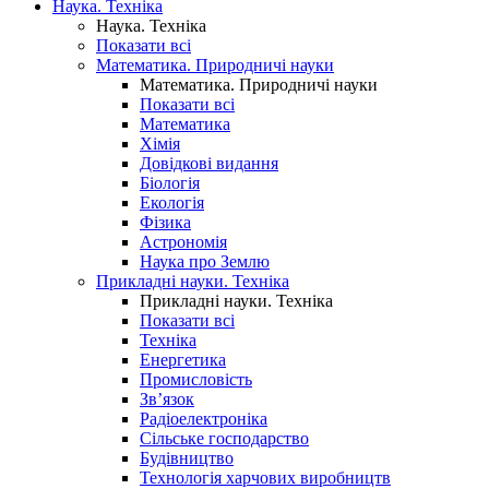
Наука. Техніка
Наука. Техніка
Показати всі
Математика. Природничі науки
Математика. Природничі науки
Показати всі
Математика
Хімія
Довідкові видання
Біологія
Екологія
Фізика
Астрономія
Наука про Землю
Прикладні науки. Техніка
Прикладні науки. Техніка
Показати всі
Техніка
Енергетика
Промисловість
Зв’язок
Радіоелектроніка
Сільське господарство
Будівництво
Технологія харчових виробництв