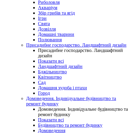
Риболовля
Акваріум
Збір грибів та ягід
Ігри
Свята
Дозвілля
Домашні тварини
Полювання
Присадибне господарство. Ландшафтний дизайн
Присадибне господарство. Ландшафтний
дизайн
Показати всі
Ландшафтний дизайн
Бджільництво
Квітництво
Сад
Домашня худоба і птахи
Город
Домоведення. Індивідуальне будівництво та
ремонт будинку
Домоведення. Індивідуальне будівництво та
ремонт будинку
Показати всі
Будівництво та ремонт будинку
Домоведення