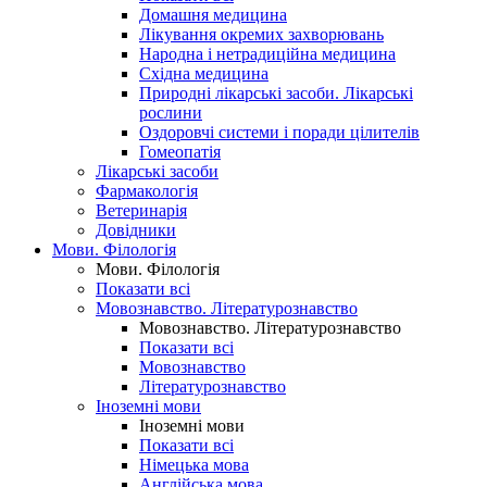
Домашня медицина
Лікування окремих захворювань
Народна і нетрадиційна медицина
Східна медицина
Природні лікарські засоби. Лікарські
рослини
Оздоровчі системи і поради цілителів
Гомеопатія
Лікарські засоби
Фармакологія
Ветеринарія
Довідники
Мови. Філологія
Мови. Філологія
Показати всі
Мовознавство. Літературознавство
Мовознавство. Літературознавство
Показати всі
Мовознавство
Літературознавство
Іноземні мови
Іноземні мови
Показати всі
Німецька мова
Англійська мова