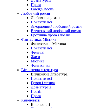
Драматургія
Проза
Foreign Books
Любовний роман
Любовний роман
Показати всі
Закордонний любовний роман
Вітчизняний любовний роман
Еротична проза і поезія
Фантастика. Містика
Фантастика. Містика
Показати всі
Фентезі
Жахи
Містика
Фантастика
Вітчизняна література
Вітчизняна література
Показати всі
Гумор і сатира
Драматургія
Поезія
Проза
Кіноповісті
Кіноповісті