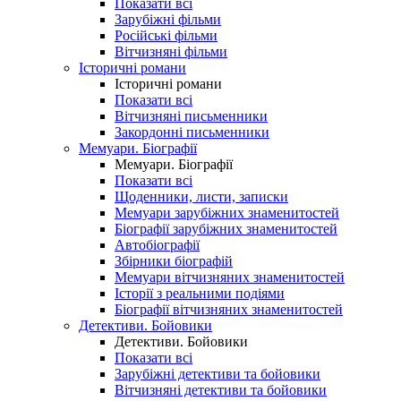
Показати всі
Зарубіжні фільми
Російські фільми
Вітчизняні фільми
Історичні романи
Історичні романи
Показати всі
Вітчизняні письменники
Закордонні письменники
Мемуари. Біографії
Мемуари. Біографії
Показати всі
Щоденники, листи, записки
Мемуари зарубіжних знаменитостей
Біографії зарубіжних знаменитостей
Автобіографії
Збірники біографій
Мемуари вітчизняних знаменитостей
Історії з реальними подіями
Біографії вітчизняних знаменитостей
Детективи. Бойовики
Детективи. Бойовики
Показати всі
Зарубіжні детективи та бойовики
Вітчизняні детективи та бойовики