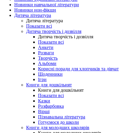
Новинки навчальної літератури
Новинки нон-фікшн
Дитяча література
Дитяча література
Показати всі
Дитяча творчість і дозвілля
Дитяча творчість і дозвілля
Показати всі
Анкети
Розваги
Творчість
Альбоми
Корисні поради для хлопчиків та дівчат
Щоденники
Ігри
Книги для дошкільнят
Книги для дошкільнят
Показати всі
Казки
Розфарбовка
Вірші
Пізнавальна література
Готуємося до школи
Книги для молодших школярів
Книги для молодших школярів