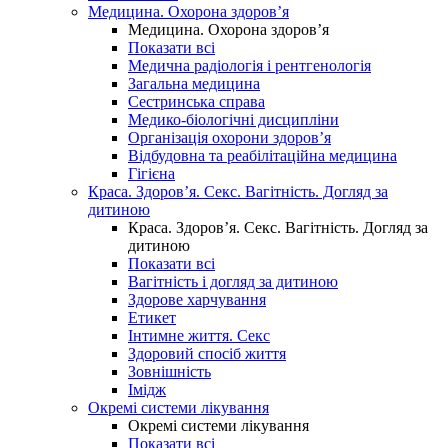
Медицина. Охорона здоров’я
Медицина. Охорона здоров’я
Показати всі
Медична радіологія і рентгенологія
Загальна медицина
Сестринська справа
Медико-біологічні дисципліни
Організація охорони здоров’я
Відбудовна та реабілітаційна медицина
Гігієна
Краса. Здоров’я. Секс. Вагітність. Догляд за
дитиною
Краса. Здоров’я. Секс. Вагітність. Догляд за
дитиною
Показати всі
Вагітність і догляд за дитиною
Здорове харчування
Етикет
Інтимне життя. Секс
Здоровий спосіб життя
Зовнішність
Імідж
Окремі системи лікування
Окремі системи лікування
Показати всі