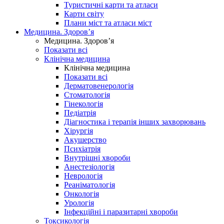
Туристичні карти та атласи
Карти світу
Плани міст та атласи міст
Медицина. Здоров’я
Медицина. Здоров’я
Показати всі
Клінічна медицина
Клінічна медицина
Показати всі
Дерматовенерологія
Стоматологія
Гінекологія
Педіатрія
Діагностика і терапія інших захворювань
Хірургія
Акушерство
Психіатрія
Внутрішні хвороби
Анестезіологія
Неврологія
Реаніматологія
Онкологія
Урологія
Інфекційні і паразитарні хвороби
Токсикологія