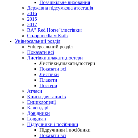
Позашкільне виховання
Державна підсумкова атестація
2016
2015
2017
RA" Red Horse"(листівки)
Co-op media м.Київ
Універсальний розділ
Універсальний розділ
Показати всі
Листівки,плакати,постери
Листівки,плакати,постери
Показати всі
Листівки
Плакати
Постери
Атласи
Книги для записів
Енциклопедії
Календарі
Довідники
Longman
Підручники і посібники
Підручники і посібники
Показати всі