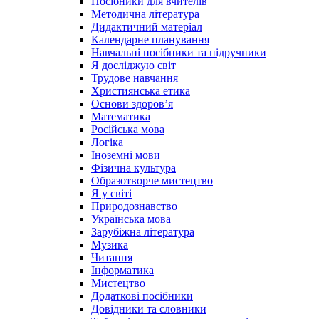
Посібники для вчителів
Методична література
Дидактичний матеріал
Календарне планування
Навчальні посібники та підручники
Я досліджую світ
Трудове навчання
Християнська етика
Основи здоров’я
Математика
Російська мова
Логіка
Іноземні мови
Фізична культура
Образотворче мистецтво
Я у світі
Природознавство
Українська мова
Зарубіжна література
Музика
Читання
Інформатика
Мистецтво
Додаткові посібники
Довідники та словники