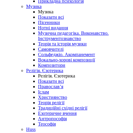
Прикладна психологія
Музика
Музика
Показати всі
Пісенники
Нотні видання
Музична педагогіка. Виконавство.
Інструментознавство
Теорія та історія музики
Самовчителі
Сольфеджіо. Акомпанемент
Вокально-хорові композиції
Композитори
Релігія. Єзотерика
Релігія. Єзотерика
Показати всі
Православ’я
Іслам
Християнство
Теорія релігії
Традиційні східні релігії
Езотеричне вчення
Антропософія
Теософія
Huss