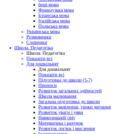
Інші мови
Французька мова
Іспанська мова
Італійська мова
Польська мова
Українська мова
Розмовники
Словники
Школа. Педагогіка
Школа. Педагогіка
Показати всі
Для дошкільнят
Для дошкільнят
Показати всі
Підготовка до школи (5-7)
Прописи
Розвиток загальних здібностей
Школа малювання
Загальна підготовка до школи
Розвиток мовлення, уроки читання
Розвиток уваги і уяви
Навколишній світ
Математика і рахунок
Розвиток логіки і мислення
Іноземні мови