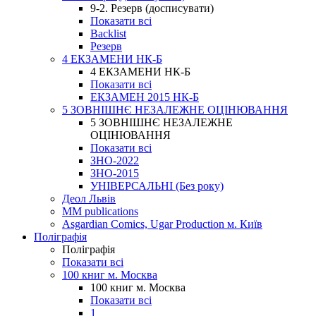
9-2. Резерв (досписувати)
Показати всі
Backlist
Резерв
4 ЕКЗАМЕНИ НК-Б
4 ЕКЗАМЕНИ НК-Б
Показати всі
ЕКЗАМЕН 2015 НК-Б
5 ЗОВНІШНЄ НЕЗАЛЕЖНЕ ОЦІНЮВАННЯ
5 ЗОВНІШНЄ НЕЗАЛЕЖНЕ
ОЦІНЮВАННЯ
Показати всі
ЗНО-2022
ЗНО-2015
УНІВЕРСАЛЬНІ (Без року)
Деол Львів
MM publications
Asgardian Comics, Ugar Production м. Київ
Поліграфія
Поліграфія
Показати всі
100 книг м. Москва
100 книг м. Москва
Показати всі
1