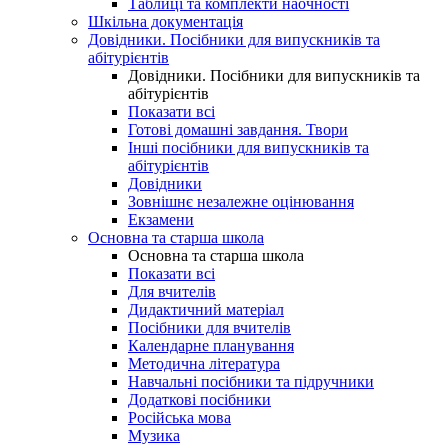
Таблиці та комплекти наочності
Шкільна документація
Довідники. Посібники для випускників та
абітурієнтів
Довідники. Посібники для випускників та
абітурієнтів
Показати всі
Готові домашні завдання. Твори
Інші посібники для випускників та
абітурієнтів
Довідники
Зовнішнє незалежне оцінювання
Екзамени
Основна та старша школа
Основна та старша школа
Показати всі
Для вчителів
Дидактичний матеріал
Посібники для вчителів
Календарне планування
Методична література
Навчальні посібники та підручники
Додаткові посібники
Російська мова
Музика