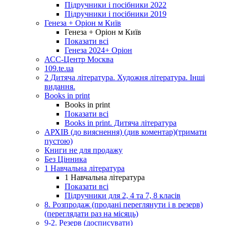
Підручники і посібники 2022
Підручники і посібники 2019
Генеза + Оріон м Київ
Генеза + Оріон м Київ
Показати всі
Генеза 2024+ Оріон
АСС-Центр Москва
109.te.ua
2 Дитяча література. Художня література. Інші
видання.
Books in print
Books in print
Показати всі
Books in print. Дитяча література
АРХІВ (до вияснення) (див коментар)(тримати
пустою)
Книги не для продажу
Без Цінника
1 Навчальна література
1 Навчальна література
Показати всі
Підручники для 2, 4 та 7, 8 класів
8. Розпродаж (продані переглянути і в резерв)
(переглядати раз на місяць)
9-2. Резерв (досписувати)