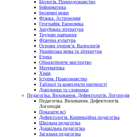
Біологія. Природознавство
Інформатика
Іноземні мови
Фізика. Астрономія
Географія. Економіка
Зарубіжна література
Трудове навчання
Фізична культура
Основи здоров’я. Валеологія
Українська мова та література
Етика
Образотворче мистецтво
Математика
Хімія
Історія. Правознавство
Таблиці та комплекти наочності
Довідники та словники
Педагогіка. Виховання. Дефектологія. Логопедія
Педагогіка. Виховання. Дефектологія.
Логопедія
Показати всі
Дефектологія. Коррекційна педагогіка
Шкільна педагогіка
Дошкільна педагогіка
Загальна педагогіка