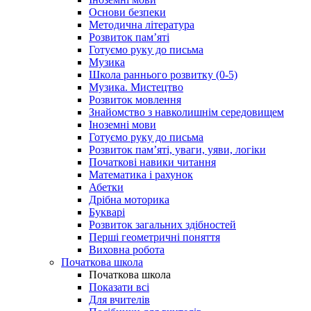
Основи безпеки
Методична література
Розвиток пам’яті
Готуємо руку до письма
Музика
Школа раннього розвитку (0-5)
Музика. Мистецтво
Розвиток мовлення
Знайомство з навколишнім середовищем
Іноземні мови
Готуємо руку до письма
Розвиток пам’яті, уваги, уяви, логіки
Початкові навики читання
Математика і рахунок
Абетки
Дрібна моторика
Букварі
Розвиток загальних здібностей
Перші геометричні поняття
Виховна робота
Початкова школа
Початкова школа
Показати всі
Для вчителів