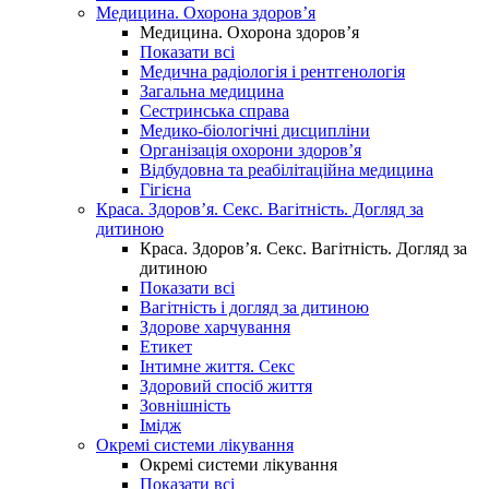
Медицина. Охорона здоров’я
Медицина. Охорона здоров’я
Показати всі
Медична радіологія і рентгенологія
Загальна медицина
Сестринська справа
Медико-біологічні дисципліни
Організація охорони здоров’я
Відбудовна та реабілітаційна медицина
Гігієна
Краса. Здоров’я. Секс. Вагітність. Догляд за
дитиною
Краса. Здоров’я. Секс. Вагітність. Догляд за
дитиною
Показати всі
Вагітність і догляд за дитиною
Здорове харчування
Етикет
Інтимне життя. Секс
Здоровий спосіб життя
Зовнішність
Імідж
Окремі системи лікування
Окремі системи лікування
Показати всі