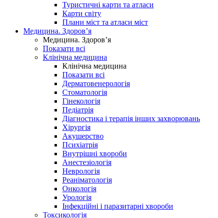
Туристичні карти та атласи
Карти світу
Плани міст та атласи міст
Медицина. Здоров’я
Медицина. Здоров’я
Показати всі
Клінічна медицина
Клінічна медицина
Показати всі
Дерматовенерологія
Стоматологія
Гінекологія
Педіатрія
Діагностика і терапія інших захворювань
Хірургія
Акушерство
Психіатрія
Внутрішні хвороби
Анестезіологія
Неврологія
Реаніматологія
Онкологія
Урологія
Інфекційні і паразитарні хвороби
Токсикологія