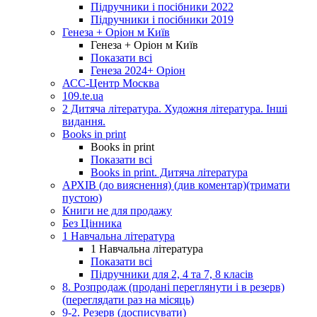
Підручники і посібники 2022
Підручники і посібники 2019
Генеза + Оріон м Київ
Генеза + Оріон м Київ
Показати всі
Генеза 2024+ Оріон
АСС-Центр Москва
109.te.ua
2 Дитяча література. Художня література. Інші
видання.
Books in print
Books in print
Показати всі
Books in print. Дитяча література
АРХІВ (до вияснення) (див коментар)(тримати
пустою)
Книги не для продажу
Без Цінника
1 Навчальна література
1 Навчальна література
Показати всі
Підручники для 2, 4 та 7, 8 класів
8. Розпродаж (продані переглянути і в резерв)
(переглядати раз на місяць)
9-2. Резерв (досписувати)