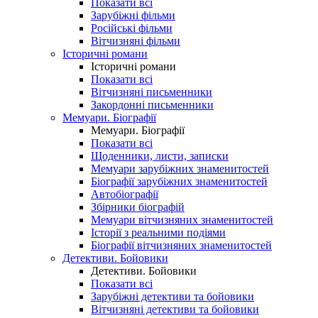
Показати всі
Зарубіжні фільми
Російські фільми
Вітчизняні фільми
Історичні романи
Історичні романи
Показати всі
Вітчизняні письменники
Закордонні письменники
Мемуари. Біографії
Мемуари. Біографії
Показати всі
Щоденники, листи, записки
Мемуари зарубіжних знаменитостей
Біографії зарубіжних знаменитостей
Автобіографії
Збірники біографій
Мемуари вітчизняних знаменитостей
Історії з реальними подіями
Біографії вітчизняних знаменитостей
Детективи. Бойовики
Детективи. Бойовики
Показати всі
Зарубіжні детективи та бойовики
Вітчизняні детективи та бойовики