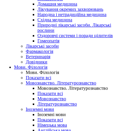
Домашня медицина
Лікування окремих захворювань
Народна і нетрадиційна медицина
Східна медицина
Природні лікарські засоби. Лікарські
рослини
Оздоровчі системи і поради цілителів
Гомеопатія
Лікарські засоби
Фармакологія
Ветеринарія
Довідники
Мови. Філологія
Мови. Філологія
Показати всі
Мовознавство. Літературознавство
Мовознавство. Літературознавство
Показати всі
Мовознавство
Літературознавство
Іноземні мови
Іноземні мови
Показати всі
Німецька мова
Англійська мова