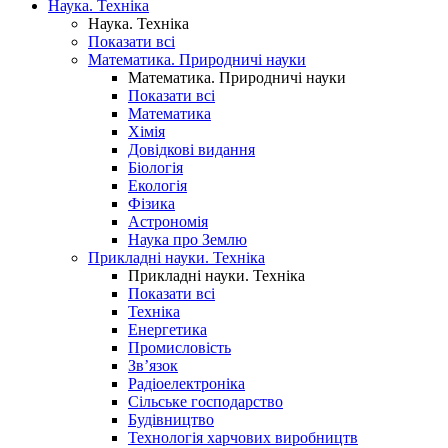
Наука. Техніка
Наука. Техніка
Показати всі
Математика. Природничі науки
Математика. Природничі науки
Показати всі
Математика
Хімія
Довідкові видання
Біологія
Екологія
Фізика
Астрономія
Наука про Землю
Прикладні науки. Техніка
Прикладні науки. Техніка
Показати всі
Техніка
Енергетика
Промисловість
Зв’язок
Радіоелектроніка
Сільське господарство
Будівництво
Технологія харчових виробництв