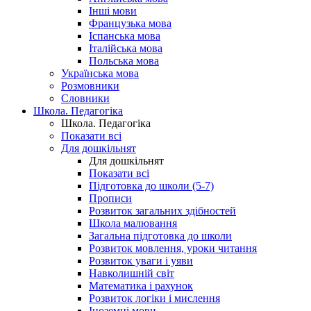
Інші мови
Французька мова
Іспанська мова
Італійська мова
Польська мова
Українська мова
Розмовники
Словники
Школа. Педагогіка
Школа. Педагогіка
Показати всі
Для дошкільнят
Для дошкільнят
Показати всі
Підготовка до школи (5-7)
Прописи
Розвиток загальних здібностей
Школа малювання
Загальна підготовка до школи
Розвиток мовлення, уроки читання
Розвиток уваги і уяви
Навколишній світ
Математика і рахунок
Розвиток логіки і мислення
Іноземні мови