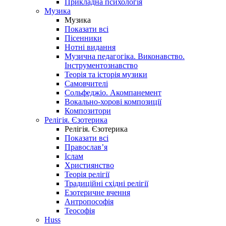
Прикладна психологія
Музика
Музика
Показати всі
Пісенники
Нотні видання
Музична педагогіка. Виконавство.
Інструментознавство
Теорія та історія музики
Самовчителі
Сольфеджіо. Акомпанемент
Вокально-хорові композиції
Композитори
Релігія. Єзотерика
Релігія. Єзотерика
Показати всі
Православ’я
Іслам
Християнство
Теорія релігії
Традиційні східні релігії
Езотеричне вчення
Антропософія
Теософія
Huss