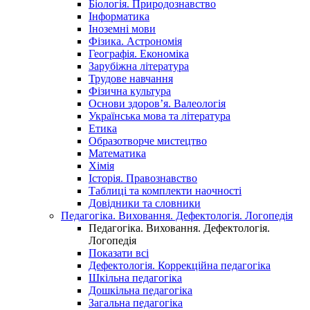
Біологія. Природознавство
Інформатика
Іноземні мови
Фізика. Астрономія
Географія. Економіка
Зарубіжна література
Трудове навчання
Фізична культура
Основи здоров’я. Валеологія
Українська мова та література
Етика
Образотворче мистецтво
Математика
Хімія
Історія. Правознавство
Таблиці та комплекти наочності
Довідники та словники
Педагогіка. Виховання. Дефектологія. Логопедія
Педагогіка. Виховання. Дефектологія.
Логопедія
Показати всі
Дефектологія. Коррекційна педагогіка
Шкільна педагогіка
Дошкільна педагогіка
Загальна педагогіка