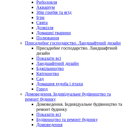
Риболовля
Акваріум
Збір грибів та ягід
Ігри
Свята
Дозвілля
Домашні тварини
Полювання
Присадибне господарство. Ландшафтний дизайн
Присадибне господарство. Ландшафтний
дизайн
Показати всі
Ландшафтний дизайн
Бджільництво
Квітництво
Сад
Домашня худоба і птахи
Город
Домоведення. Індивідуальне будівництво та
ремонт будинку
Домоведення. Індивідуальне будівництво та
ремонт будинку
Показати всі
Будівництво та ремонт будинку
Домоведення