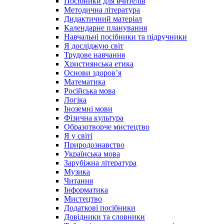
Посібники для вчителів
Методична література
Дидактичний матеріал
Календарне планування
Навчальні посібники та підручники
Я досліджую світ
Трудове навчання
Християнська етика
Основи здоров’я
Математика
Російська мова
Логіка
Іноземні мови
Фізична культура
Образотворче мистецтво
Я у світі
Природознавство
Українська мова
Зарубіжна література
Музика
Читання
Інформатика
Мистецтво
Додаткові посібники
Довідники та словники