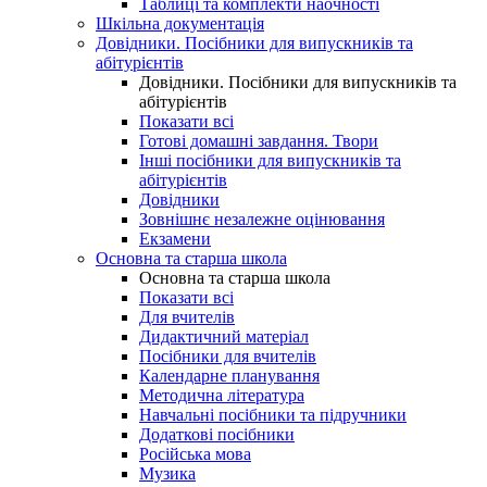
Таблиці та комплекти наочності
Шкільна документація
Довідники. Посібники для випускників та
абітурієнтів
Довідники. Посібники для випускників та
абітурієнтів
Показати всі
Готові домашні завдання. Твори
Інші посібники для випускників та
абітурієнтів
Довідники
Зовнішнє незалежне оцінювання
Екзамени
Основна та старша школа
Основна та старша школа
Показати всі
Для вчителів
Дидактичний матеріал
Посібники для вчителів
Календарне планування
Методична література
Навчальні посібники та підручники
Додаткові посібники
Російська мова
Музика