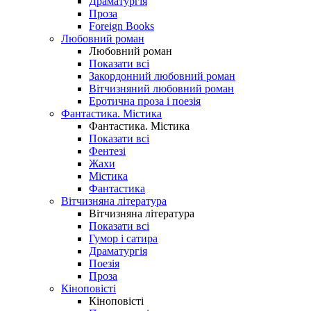
Драматургія
Проза
Foreign Books
Любовний роман
Любовний роман
Показати всі
Закордонний любовний роман
Вітчизняний любовний роман
Еротична проза і поезія
Фантастика. Містика
Фантастика. Містика
Показати всі
Фентезі
Жахи
Містика
Фантастика
Вітчизняна література
Вітчизняна література
Показати всі
Гумор і сатира
Драматургія
Поезія
Проза
Кіноповісті
Кіноповісті