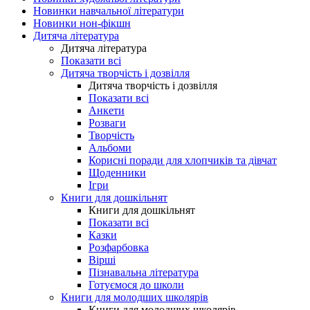
Новинки навчальної літератури
Новинки нон-фікшн
Дитяча література
Дитяча література
Показати всі
Дитяча творчість і дозвілля
Дитяча творчість і дозвілля
Показати всі
Анкети
Розваги
Творчість
Альбоми
Корисні поради для хлопчиків та дівчат
Щоденники
Ігри
Книги для дошкільнят
Книги для дошкільнят
Показати всі
Казки
Розфарбовка
Вірші
Пізнавальна література
Готуємося до школи
Книги для молодших школярів
Книги для молодших школярів