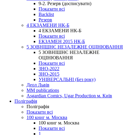
9-2. Резерв (досписувати)
Показати всі
Backlist
Резерв
4 ЕКЗАМЕНИ НК-Б
4 ЕКЗАМЕНИ НК-Б
Показати всі
ЕКЗАМЕН 2015 НК-Б
5 ЗОВНІШНЄ НЕЗАЛЕЖНЕ ОЦІНЮВАННЯ
5 ЗОВНІШНЄ НЕЗАЛЕЖНЕ
ОЦІНЮВАННЯ
Показати всі
ЗНО-2022
ЗНО-2015
УНІВЕРСАЛЬНІ (Без року)
Деол Львів
MM publications
Asgardian Comics, Ugar Production м. Київ
Поліграфія
Поліграфія
Показати всі
100 книг м. Москва
100 книг м. Москва
Показати всі
1