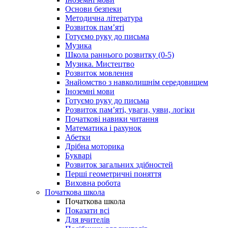
Основи безпеки
Методична література
Розвиток пам’яті
Готуємо руку до письма
Музика
Школа раннього розвитку (0-5)
Музика. Мистецтво
Розвиток мовлення
Знайомство з навколишнім середовищем
Іноземні мови
Готуємо руку до письма
Розвиток пам’яті, уваги, уяви, логіки
Початкові навики читання
Математика і рахунок
Абетки
Дрібна моторика
Букварі
Розвиток загальних здібностей
Перші геометричні поняття
Виховна робота
Початкова школа
Початкова школа
Показати всі
Для вчителів