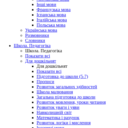
Інші мови
Французька мова
Іспанська мова
Італійська мова
Польська мова
Українська мова
Розмовники
Словники
Школа. Педагогіка
Школа. Педагогіка
Показати всі
Для дошкільнят
Для дошкільнят
Показати всі
Підготовка до школи (5-7)
Прописи
Розвиток загальних здібностей
Школа малювання
Загальна підготовка до школи
Розвиток мовлення, уроки читання
Розвиток уваги і уяви
Навколишній світ
Математика і рахунок
Розвиток логіки і мислення
Іноземні мови