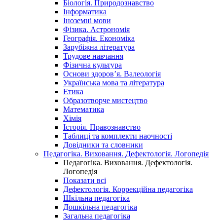
Біологія. Природознавство
Інформатика
Іноземні мови
Фізика. Астрономія
Географія. Економіка
Зарубіжна література
Трудове навчання
Фізична культура
Основи здоров’я. Валеологія
Українська мова та література
Етика
Образотворче мистецтво
Математика
Хімія
Історія. Правознавство
Таблиці та комплекти наочності
Довідники та словники
Педагогіка. Виховання. Дефектологія. Логопедія
Педагогіка. Виховання. Дефектологія.
Логопедія
Показати всі
Дефектологія. Коррекційна педагогіка
Шкільна педагогіка
Дошкільна педагогіка
Загальна педагогіка