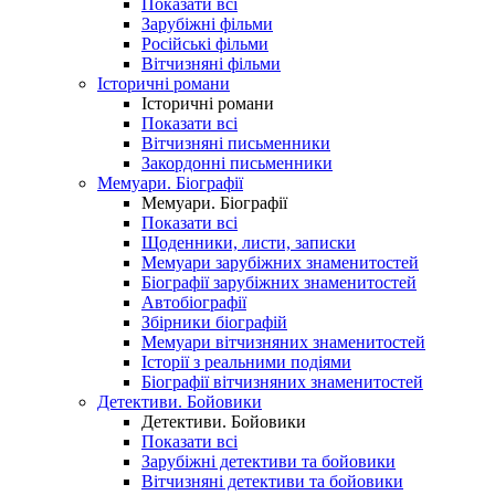
Показати всі
Зарубіжні фільми
Російські фільми
Вітчизняні фільми
Історичні романи
Історичні романи
Показати всі
Вітчизняні письменники
Закордонні письменники
Мемуари. Біографії
Мемуари. Біографії
Показати всі
Щоденники, листи, записки
Мемуари зарубіжних знаменитостей
Біографії зарубіжних знаменитостей
Автобіографії
Збірники біографій
Мемуари вітчизняних знаменитостей
Історії з реальними подіями
Біографії вітчизняних знаменитостей
Детективи. Бойовики
Детективи. Бойовики
Показати всі
Зарубіжні детективи та бойовики
Вітчизняні детективи та бойовики