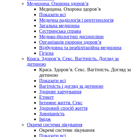
Медицина. Охорона здоров’я
Медицина. Охорона здоров’я
Показати всі
Медична радіологія і рентгенологія
Загальна медицина
Сестринська справа
Медико-біологічні дисципліни
Організація охорони здоров’я
Відбудовна та реабілітаційна медицина
Гігієна
Краса. Здоров’я. Секс. Вагітність. Догляд за
дитиною
Краса. Здоров’я. Секс. Вагітність. Догляд за
дитиною
Показати всі
Вагітність і догляд за дитиною
Здорове харчування
Етикет
Інтимне життя. Секс
Здоровий спосіб життя
Зовнішність
Імідж
Окремі системи лікування
Окремі системи лікування
Показати всі