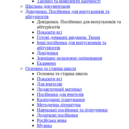
Таблиці та комплекти наочності
Шкільна документація
Довідники. Посібники для випускників та
абітурієнтів
Довідники. Посібники для випускників та
абітурієнтів
Показати всі
Готові домашні завдання. Твори
Інші посібники для випускників та
абітурієнтів
Довідники
Зовнішнє незалежне оцінювання
Екзамени
Основна та старша школа
Основна та старша школа
Показати всі
Для вчителів
Дидактичний матеріал
Посібники для вчителів
Календарне планування
Методична література
Навчальні посібники та підручники
Додаткові посібники
Російська мова
Музика