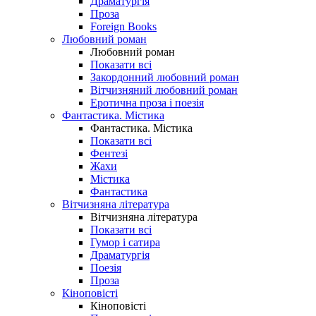
Драматургія
Проза
Foreign Books
Любовний роман
Любовний роман
Показати всі
Закордонний любовний роман
Вітчизняний любовний роман
Еротична проза і поезія
Фантастика. Містика
Фантастика. Містика
Показати всі
Фентезі
Жахи
Містика
Фантастика
Вітчизняна література
Вітчизняна література
Показати всі
Гумор і сатира
Драматургія
Поезія
Проза
Кіноповісті
Кіноповісті