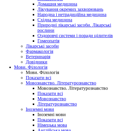
Домашня медицина
Лікування окремих захворювань
Народна і нетрадиційна медицина
Східна медицина
Природні лікарські засоби. Лікарські
рослини
Оздоровчі системи і поради цілителів
Гомеопатія
Лікарські засоби
Фармакологія
Ветеринарія
Довідники
Мови. Філологія
Мови. Філологія
Показати всі
Мовознавство. Літературознавство
Мовознавство. Літературознавство
Показати всі
Мовознавство
Літературознавство
Іноземні мови
Іноземні мови
Показати всі
Німецька мова
Англійська мова