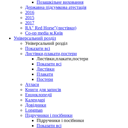
Позашкільне виховання
Державна підсумкова атестація
2016
2015
2017
RA" Red Horse"(листівки)
Co-op media м.Київ
Універсальний розділ
Універсальний розділ
Показати всі
Листівки,плакати,постери
Листівки,плакати,постери
Показати всі
Листівки
Плакати
Постери
Атласи
Книги для записів
Енциклопедії
Календарі
Довідники
Longman
Підручники і посібники
Підручники і посібники
Показати всі