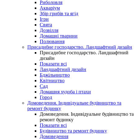
Риболовля
Акваріум
Збір грибів та ягід
Ігри
Свята
Дозвілля
Домашні тварини
Полювання
Присадибне господарство. Ландшафтний дизайн
Присадибне господарство. Ландшафтний
дизайн
Показати всі
Ландшафтний дизайн
Бджільництво
Квітництво
Сад
Домашня худоба і птахи
Город
Домоведення. Індивідуальне будівництво та
ремонт будинку
Домоведення. Індивідуальне будівництво та
ремонт будинку
Показати всі
Будівництво та ремонт будинку
Домоведення