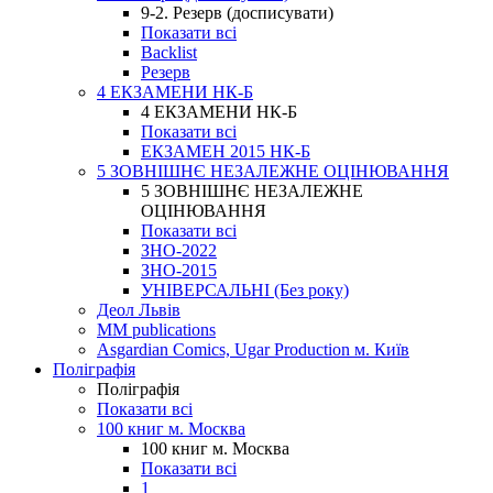
9-2. Резерв (досписувати)
Показати всі
Backlist
Резерв
4 ЕКЗАМЕНИ НК-Б
4 ЕКЗАМЕНИ НК-Б
Показати всі
ЕКЗАМЕН 2015 НК-Б
5 ЗОВНІШНЄ НЕЗАЛЕЖНЕ ОЦІНЮВАННЯ
5 ЗОВНІШНЄ НЕЗАЛЕЖНЕ
ОЦІНЮВАННЯ
Показати всі
ЗНО-2022
ЗНО-2015
УНІВЕРСАЛЬНІ (Без року)
Деол Львів
MM publications
Asgardian Comics, Ugar Production м. Київ
Поліграфія
Поліграфія
Показати всі
100 книг м. Москва
100 книг м. Москва
Показати всі
1