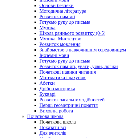
Основи безпеки
Методична література
Розвиток пам’яті
Готуємо руку до письма
Музика
Школа раннього розвитку (0-5)
Музика. Мистецтво
Розвиток мовлення
Знайомство з навколишнім середовищем
Іноземні мови
Готуємо руку до письма
Розвиток пам’яті, уваги, уяви, логіки
Початкові навики читання
Математика і рахунок
Абетки
Дрібна моторика
Букварі
Розвиток загальних здібностей
Перші геометричні поняття
Виховна робота
Початкова школа
Початкова школа
Показати всі
Для вчителів