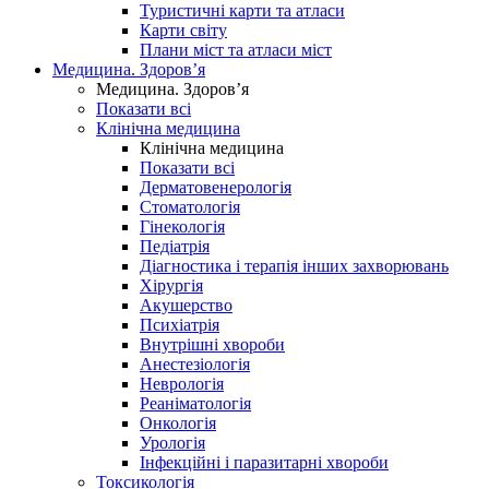
Туристичні карти та атласи
Карти світу
Плани міст та атласи міст
Медицина. Здоров’я
Медицина. Здоров’я
Показати всі
Клінічна медицина
Клінічна медицина
Показати всі
Дерматовенерологія
Стоматологія
Гінекологія
Педіатрія
Діагностика і терапія інших захворювань
Хірургія
Акушерство
Психіатрія
Внутрішні хвороби
Анестезіологія
Неврологія
Реаніматологія
Онкологія
Урологія
Інфекційні і паразитарні хвороби
Токсикологія