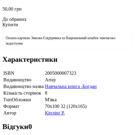
50
,00
грн
До обраних
Купити
Оплата карткою Зимова Єпідтримка та Національний кешбек тимчасово
недоступна
Характеристики
ISBN
2005000007323
Видавництво
Array
Видавництво назва
Навчальна книга -Богдан
Кількість сторінок
8
ТипОбложки
М'яка
Формат
70х100 32 (120х165)
Автор
Кіплінґ Р.
Відгуки
0