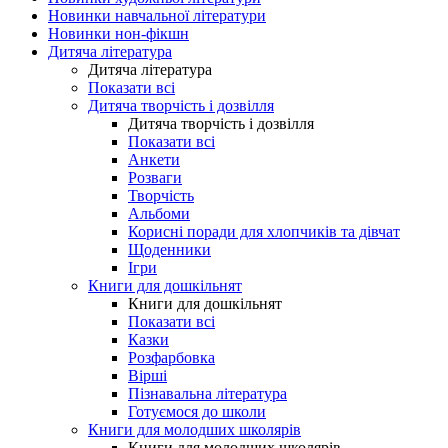
Новинки навчальної літератури
Новинки нон-фікшн
Дитяча література
Дитяча література
Показати всі
Дитяча творчість і дозвілля
Дитяча творчість і дозвілля
Показати всі
Анкети
Розваги
Творчість
Альбоми
Корисні поради для хлопчиків та дівчат
Щоденники
Ігри
Книги для дошкільнят
Книги для дошкільнят
Показати всі
Казки
Розфарбовка
Вірші
Пізнавальна література
Готуємося до школи
Книги для молодших школярів
Книги для молодших школярів