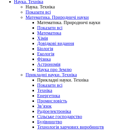
Наука. Техніка
Наука. Техніка
Показати всі
Математика. Природничі науки
Математика. Природничі науки
Показати всі
Математика
Хімія
Довідкові видання
Біологія
Екологія
Фізика
Астрономія
Наука про Землю
Прикладні науки. Техніка
Прикладні науки. Техніка
Показати всі
Техніка
Енергетика
Промисловість
Зв’язок
Радіоелектроніка
Сільське господарство
Будівництво
Технологія харчових виробництв