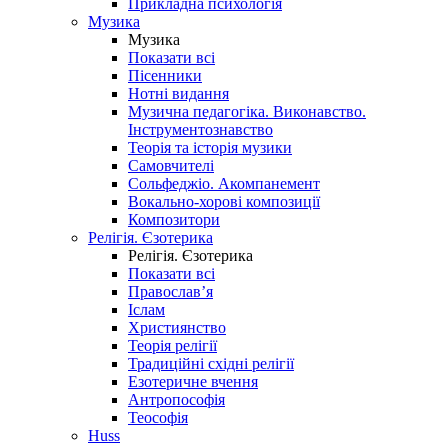
Прикладна психологія
Музика
Музика
Показати всі
Пісенники
Нотні видання
Музична педагогіка. Виконавство.
Інструментознавство
Теорія та історія музики
Самовчителі
Сольфеджіо. Акомпанемент
Вокально-хорові композиції
Композитори
Релігія. Єзотерика
Релігія. Єзотерика
Показати всі
Православ’я
Іслам
Християнство
Теорія релігії
Традиційні східні релігії
Езотеричне вчення
Антропософія
Теософія
Huss