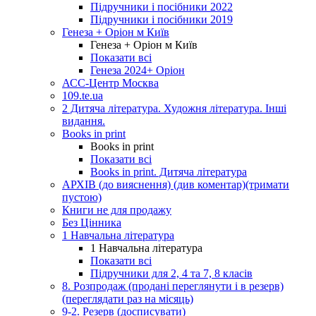
Підручники і посібники 2022
Підручники і посібники 2019
Генеза + Оріон м Київ
Генеза + Оріон м Київ
Показати всі
Генеза 2024+ Оріон
АСС-Центр Москва
109.te.ua
2 Дитяча література. Художня література. Інші
видання.
Books in print
Books in print
Показати всі
Books in print. Дитяча література
АРХІВ (до вияснення) (див коментар)(тримати
пустою)
Книги не для продажу
Без Цінника
1 Навчальна література
1 Навчальна література
Показати всі
Підручники для 2, 4 та 7, 8 класів
8. Розпродаж (продані переглянути і в резерв)
(переглядати раз на місяць)
9-2. Резерв (досписувати)