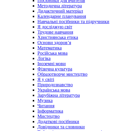
Посібники для вчителів
Методична література
Дидактичний матеріал
Календарне планування
Навчальні посібники та підручники
Я досліджую світ
Трудове навчання
Християнська етика
Основи здоров’я
Математика
Російська мова
Логіка
Іноземні мови
Фізична культура
Образотворче мистецтво
Я у світі
Природознавство
Українська мова
Зарубіжна література
Музика
Читання
Інформатика
Мистецтво
Додаткові посібники
Довідники та словники