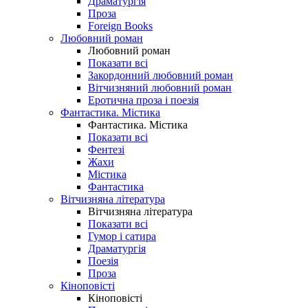
Драматургія
Проза
Foreign Books
Любовний роман
Любовний роман
Показати всі
Закордонний любовний роман
Вітчизняний любовний роман
Еротична проза і поезія
Фантастика. Містика
Фантастика. Містика
Показати всі
Фентезі
Жахи
Містика
Фантастика
Вітчизняна література
Вітчизняна література
Показати всі
Гумор і сатира
Драматургія
Поезія
Проза
Кіноповісті
Кіноповісті