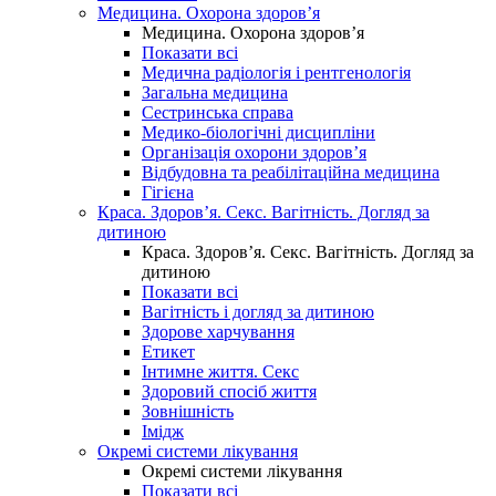
Медицина. Охорона здоров’я
Медицина. Охорона здоров’я
Показати всі
Медична радіологія і рентгенологія
Загальна медицина
Сестринська справа
Медико-біологічні дисципліни
Організація охорони здоров’я
Відбудовна та реабілітаційна медицина
Гігієна
Краса. Здоров’я. Секс. Вагітність. Догляд за
дитиною
Краса. Здоров’я. Секс. Вагітність. Догляд за
дитиною
Показати всі
Вагітність і догляд за дитиною
Здорове харчування
Етикет
Інтимне життя. Секс
Здоровий спосіб життя
Зовнішність
Імідж
Окремі системи лікування
Окремі системи лікування
Показати всі