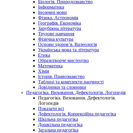
Біологія. Природознавство
Інформатика
Іноземні мови
Фізика. Астрономія
Географія. Економіка
Зарубіжна література
Трудове навчання
Фізична культура
Основи здоров’я. Валеологія
Українська мова та література
Етика
Образотворче мистецтво
Математика
Хімія
Історія. Правознавство
Таблиці та комплекти наочності
Довідники та словники
Педагогіка. Виховання. Дефектологія. Логопедія
Педагогіка. Виховання. Дефектологія.
Логопедія
Показати всі
Дефектологія. Коррекційна педагогіка
Шкільна педагогіка
Дошкільна педагогіка
Загальна педагогіка