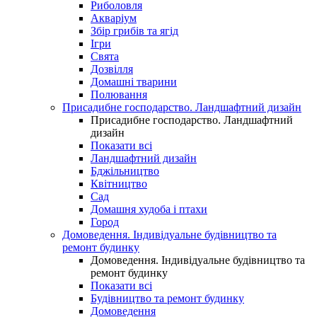
Риболовля
Акваріум
Збір грибів та ягід
Ігри
Свята
Дозвілля
Домашні тварини
Полювання
Присадибне господарство. Ландшафтний дизайн
Присадибне господарство. Ландшафтний
дизайн
Показати всі
Ландшафтний дизайн
Бджільництво
Квітництво
Сад
Домашня худоба і птахи
Город
Домоведення. Індивідуальне будівництво та
ремонт будинку
Домоведення. Індивідуальне будівництво та
ремонт будинку
Показати всі
Будівництво та ремонт будинку
Домоведення