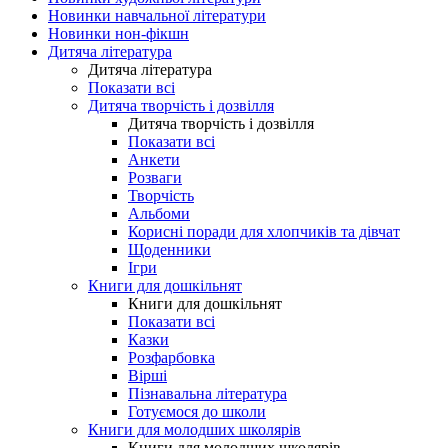
Новинки навчальної літератури
Новинки нон-фікшн
Дитяча література
Дитяча література
Показати всі
Дитяча творчість і дозвілля
Дитяча творчість і дозвілля
Показати всі
Анкети
Розваги
Творчість
Альбоми
Корисні поради для хлопчиків та дівчат
Щоденники
Ігри
Книги для дошкільнят
Книги для дошкільнят
Показати всі
Казки
Розфарбовка
Вірші
Пізнавальна література
Готуємося до школи
Книги для молодших школярів
Книги для молодших школярів