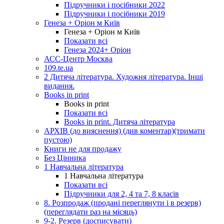
Підручники і посібники 2022
Підручники і посібники 2019
Генеза + Оріон м Київ
Генеза + Оріон м Київ
Показати всі
Генеза 2024+ Оріон
АСС-Центр Москва
109.te.ua
2 Дитяча література. Художня література. Інші
видання.
Books in print
Books in print
Показати всі
Books in print. Дитяча література
АРХІВ (до вияснення) (див коментар)(тримати
пустою)
Книги не для продажу
Без Цінника
1 Навчальна література
1 Навчальна література
Показати всі
Підручники для 2, 4 та 7, 8 класів
8. Розпродаж (продані переглянути і в резерв)
(переглядати раз на місяць)
9-2. Резерв (досписувати)