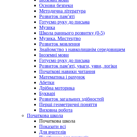
Основи безпеки
Методична література
Розвиток пам’яті
Готуємо руку до письма
Музика
Школа раннього розвитку (0-5)
Музика. Мистецтво
Розвиток мовлення
Знайомство з навколишнім середовищем
Іноземні мови
Готуємо руку до письма
Розвиток пам’яті, уваги, уяви, логіки
Початкові навики читання
Математика і рахунок
Абетки
Дрібна моторика
Букварі
Розвиток загальних здібностей
Перші геометричні поняття
Виховна робота
Початкова школа
Початкова школа
Показати всі
Для вчителів