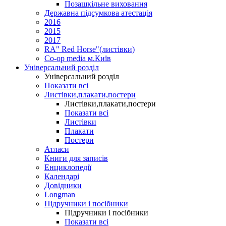
Позашкільне виховання
Державна підсумкова атестація
2016
2015
2017
RA" Red Horse"(листівки)
Co-op media м.Київ
Універсальний розділ
Універсальний розділ
Показати всі
Листівки,плакати,постери
Листівки,плакати,постери
Показати всі
Листівки
Плакати
Постери
Атласи
Книги для записів
Енциклопедії
Календарі
Довідники
Longman
Підручники і посібники
Підручники і посібники
Показати всі