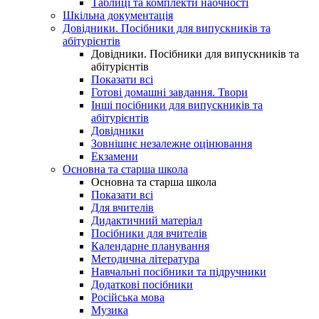
Таблиці та комплекти наочності
Шкільна документація
Довідники. Посібники для випускників та
абітурієнтів
Довідники. Посібники для випускників та
абітурієнтів
Показати всі
Готові домашні завдання. Твори
Інші посібники для випускників та
абітурієнтів
Довідники
Зовнішнє незалежне оцінювання
Екзамени
Основна та старша школа
Основна та старша школа
Показати всі
Для вчителів
Дидактичний матеріал
Посібники для вчителів
Календарне планування
Методична література
Навчальні посібники та підручники
Додаткові посібники
Російська мова
Музика