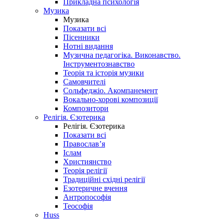
Прикладна психологія
Музика
Музика
Показати всі
Пісенники
Нотні видання
Музична педагогіка. Виконавство.
Інструментознавство
Теорія та історія музики
Самовчителі
Сольфеджіо. Акомпанемент
Вокально-хорові композиції
Композитори
Релігія. Єзотерика
Релігія. Єзотерика
Показати всі
Православ’я
Іслам
Християнство
Теорія релігії
Традиційні східні релігії
Езотеричне вчення
Антропософія
Теософія
Huss