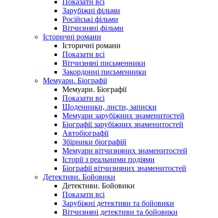
Показати всі
Зарубіжні фільми
Російські фільми
Вітчизняні фільми
Історичні романи
Історичні романи
Показати всі
Вітчизняні письменники
Закордонні письменники
Мемуари. Біографії
Мемуари. Біографії
Показати всі
Щоденники, листи, записки
Мемуари зарубіжних знаменитостей
Біографії зарубіжних знаменитостей
Автобіографії
Збірники біографій
Мемуари вітчизняних знаменитостей
Історії з реальними подіями
Біографії вітчизняних знаменитостей
Детективи. Бойовики
Детективи. Бойовики
Показати всі
Зарубіжні детективи та бойовики
Вітчизняні детективи та бойовики