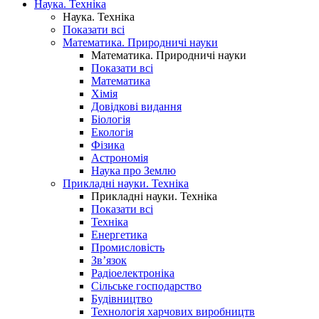
Наука. Техніка
Наука. Техніка
Показати всі
Математика. Природничі науки
Математика. Природничі науки
Показати всі
Математика
Хімія
Довідкові видання
Біологія
Екологія
Фізика
Астрономія
Наука про Землю
Прикладні науки. Техніка
Прикладні науки. Техніка
Показати всі
Техніка
Енергетика
Промисловість
Зв’язок
Радіоелектроніка
Сільське господарство
Будівництво
Технологія харчових виробництв