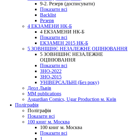
9-2. Резерв (досписувати)
Показати всі
Backlist
Резерв
4 ЕКЗАМЕНИ НК-Б
4 ЕКЗАМЕНИ НК-Б
Показати всі
ЕКЗАМЕН 2015 НК-Б
5 ЗОВНІШНЄ НЕЗАЛЕЖНЕ ОЦІНЮВАННЯ
5 ЗОВНІШНЄ НЕЗАЛЕЖНЕ
ОЦІНЮВАННЯ
Показати всі
ЗНО-2022
ЗНО-2015
УНІВЕРСАЛЬНІ (Без року)
Деол Львів
MM publications
Asgardian Comics, Ugar Production м. Київ
Поліграфія
Поліграфія
Показати всі
100 книг м. Москва
100 книг м. Москва
Показати всі
1