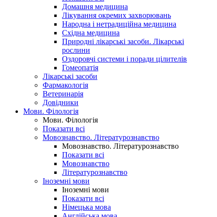
Домашня медицина
Лікування окремих захворювань
Народна і нетрадиційна медицина
Східна медицина
Природні лікарські засоби. Лікарські
рослини
Оздоровчі системи і поради цілителів
Гомеопатія
Лікарські засоби
Фармакологія
Ветеринарія
Довідники
Мови. Філологія
Мови. Філологія
Показати всі
Мовознавство. Літературознавство
Мовознавство. Літературознавство
Показати всі
Мовознавство
Літературознавство
Іноземні мови
Іноземні мови
Показати всі
Німецька мова
Англійська мова