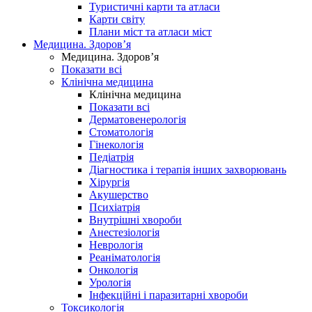
Туристичні карти та атласи
Карти світу
Плани міст та атласи міст
Медицина. Здоров’я
Медицина. Здоров’я
Показати всі
Клінічна медицина
Клінічна медицина
Показати всі
Дерматовенерологія
Стоматологія
Гінекологія
Педіатрія
Діагностика і терапія інших захворювань
Хірургія
Акушерство
Психіатрія
Внутрішні хвороби
Анестезіологія
Неврологія
Реаніматологія
Онкологія
Урологія
Інфекційні і паразитарні хвороби
Токсикологія