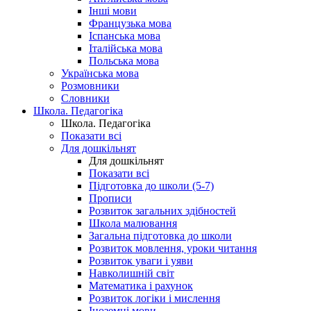
Інші мови
Французька мова
Іспанська мова
Італійська мова
Польська мова
Українська мова
Розмовники
Словники
Школа. Педагогіка
Школа. Педагогіка
Показати всі
Для дошкільнят
Для дошкільнят
Показати всі
Підготовка до школи (5-7)
Прописи
Розвиток загальних здібностей
Школа малювання
Загальна підготовка до школи
Розвиток мовлення, уроки читання
Розвиток уваги і уяви
Навколишній світ
Математика і рахунок
Розвиток логіки і мислення
Іноземні мови