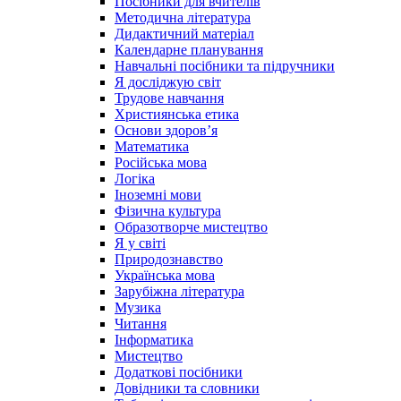
Посібники для вчителів
Методична література
Дидактичний матеріал
Календарне планування
Навчальні посібники та підручники
Я досліджую світ
Трудове навчання
Християнська етика
Основи здоров’я
Математика
Російська мова
Логіка
Іноземні мови
Фізична культура
Образотворче мистецтво
Я у світі
Природознавство
Українська мова
Зарубіжна література
Музика
Читання
Інформатика
Мистецтво
Додаткові посібники
Довідники та словники