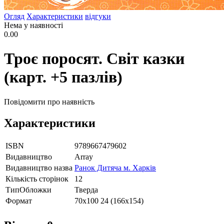
Огляд
Характеристики
відгуки
Нема у наявності
0.00
Троє поросят. Світ казки
(карт. +5 пазлів)
Повідомити про наявність
Характеристики
ISBN
9789667479602
Видавництво
Array
Видавництво назва
Ранок Дитяча м. Харків
Кількість сторінок
12
ТипОбложки
Тверда
Формат
70х100 24 (166х154)