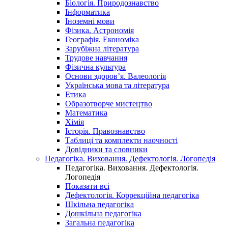
Біологія. Природознавство
Інформатика
Іноземні мови
Фізика. Астрономія
Географія. Економіка
Зарубіжна література
Трудове навчання
Фізична культура
Основи здоров’я. Валеологія
Українська мова та література
Етика
Образотворче мистецтво
Математика
Хімія
Історія. Правознавство
Таблиці та комплекти наочності
Довідники та словники
Педагогіка. Виховання. Дефектологія. Логопедія
Педагогіка. Виховання. Дефектологія.
Логопедія
Показати всі
Дефектологія. Коррекційна педагогіка
Шкільна педагогіка
Дошкільна педагогіка
Загальна педагогіка