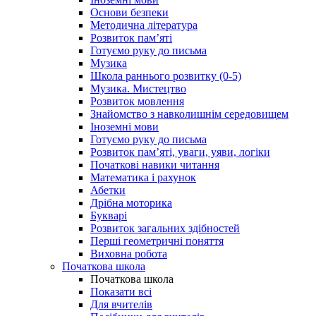
Основи безпеки
Методична література
Розвиток пам’яті
Готуємо руку до письма
Музика
Школа раннього розвитку (0-5)
Музика. Мистецтво
Розвиток мовлення
Знайомство з навколишнім середовищем
Іноземні мови
Готуємо руку до письма
Розвиток пам’яті, уваги, уяви, логіки
Початкові навики читання
Математика і рахунок
Абетки
Дрібна моторика
Букварі
Розвиток загальних здібностей
Перші геометричні поняття
Виховна робота
Початкова школа
Початкова школа
Показати всі
Для вчителів