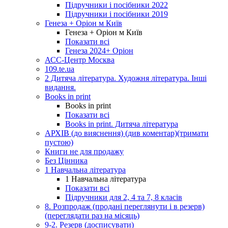
Підручники і посібники 2022
Підручники і посібники 2019
Генеза + Оріон м Київ
Генеза + Оріон м Київ
Показати всі
Генеза 2024+ Оріон
АСС-Центр Москва
109.te.ua
2 Дитяча література. Художня література. Інші
видання.
Books in print
Books in print
Показати всі
Books in print. Дитяча література
АРХІВ (до вияснення) (див коментар)(тримати
пустою)
Книги не для продажу
Без Цінника
1 Навчальна література
1 Навчальна література
Показати всі
Підручники для 2, 4 та 7, 8 класів
8. Розпродаж (продані переглянути і в резерв)
(переглядати раз на місяць)
9-2. Резерв (досписувати)