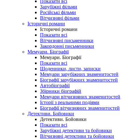
Показати всі
Зарубіжні фільми
Російські фільми
Вітчизняні фільми
Історичні романи
Історичні романи
Показати всі
Вітчизняні письменники
Закордонні письменники
Мемуари. Біографії
Мемуари. Біографії
Показати всі
Щоденники, листи, записки
Мемуари зарубіжних знаменитостей
Біографії зарубіжних знаменитостей
Автобіографії
Збірники біографій
Мемуари вітчизняних знаменитостей
Історії з реальними подіями
Біографії вітчизняних знаменитостей
Детективи. Бойовики
Детективи. Бойовики
Показати всі
Зарубіжні детективи та бойовики
Вітчизняні детективи та бойовики