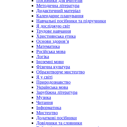
Посібники для вчителів
Методична література
Дидактичний матеріал
Календарне планування
Навчальні посібники та підручники
Я досліджую світ
Трудове навчання
Християнська етика
Основи здоров’я
Математика
Російська мова
Логіка
Іноземні мови
Фізична культура
Образотворче мистецтво
Я у світі
Природознавство
Українська мова
Зарубіжна література
Музика
Читання
Інформатика
Мистецтво
Додаткові посібники
Довідники та словники