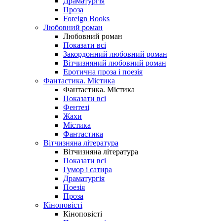
Драматургія
Проза
Foreign Books
Любовний роман
Любовний роман
Показати всі
Закордонний любовний роман
Вітчизняний любовний роман
Еротична проза і поезія
Фантастика. Містика
Фантастика. Містика
Показати всі
Фентезі
Жахи
Містика
Фантастика
Вітчизняна література
Вітчизняна література
Показати всі
Гумор і сатира
Драматургія
Поезія
Проза
Кіноповісті
Кіноповісті