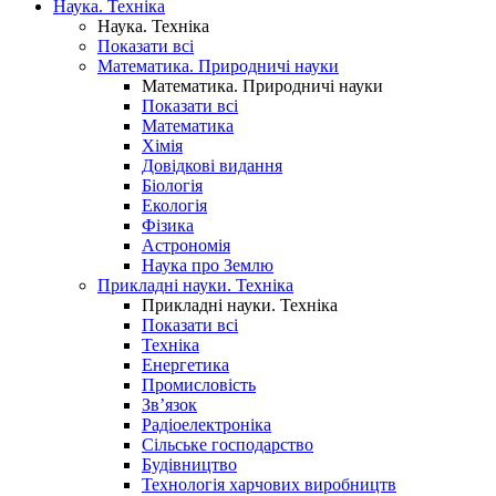
Наука. Техніка
Наука. Техніка
Показати всі
Математика. Природничі науки
Математика. Природничі науки
Показати всі
Математика
Хімія
Довідкові видання
Біологія
Екологія
Фізика
Астрономія
Наука про Землю
Прикладні науки. Техніка
Прикладні науки. Техніка
Показати всі
Техніка
Енергетика
Промисловість
Зв’язок
Радіоелектроніка
Сільське господарство
Будівництво
Технологія харчових виробництв