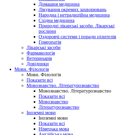
Домашня медицина
Лікування окремих захворювань
Народна і нетрадиційна медицина
Східна медицина
Природні лікарські засоби. Лікарські
рослини
Оздоровчі системи і поради цілителів
Гомеопатія
Лікарські засоби
Фармакологія
Ветеринарія
Довідники
Мови. Філологія
Мови. Філологія
Показати всі
Мовознавство. Літературознавство
Мовознавство. Літературознавство
Показати всі
Мовознавство
Літературознавство
Іноземні мови
Іноземні мови
Показати всі
Німецька мова
Англійська мова