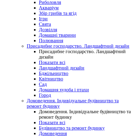
Риболовля
Акваріум
Збір грибів та ягід
Ігри
Свята
Дозвілля
Домашні тварини
Полювання
Присадибне господарство. Ландшафтний дизайн
Присадибне господарство. Ландшафтний
дизайн
Показати всі
Ландшафтний дизайн
Бджільництво
Квітництво
Сад
Домашня худоба і птахи
Город
Домоведення. Індивідуальне будівництво та
ремонт будинку
Домоведення. Індивідуальне будівництво та
ремонт будинку
Показати всі
Будівництво та ремонт будинку
Домоведення