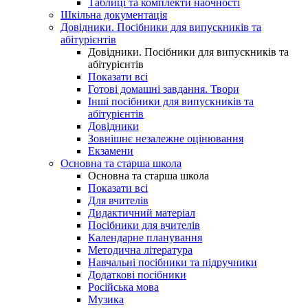
Таблиці та комплекти наочності
Шкільна документація
Довідники. Посібники для випускників та
абітурієнтів
Довідники. Посібники для випускників та
абітурієнтів
Показати всі
Готові домашні завдання. Твори
Інші посібники для випускників та
абітурієнтів
Довідники
Зовнішнє незалежне оцінювання
Екзамени
Основна та старша школа
Основна та старша школа
Показати всі
Для вчителів
Дидактичний матеріал
Посібники для вчителів
Календарне планування
Методична література
Навчальні посібники та підручники
Додаткові посібники
Російська мова
Музика