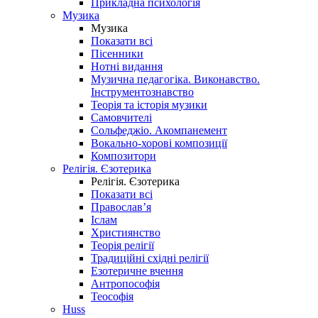
Прикладна психологія
Музика
Музика
Показати всі
Пісенники
Нотні видання
Музична педагогіка. Виконавство.
Інструментознавство
Теорія та історія музики
Самовчителі
Сольфеджіо. Акомпанемент
Вокально-хорові композиції
Композитори
Релігія. Єзотерика
Релігія. Єзотерика
Показати всі
Православ’я
Іслам
Християнство
Теорія релігії
Традиційні східні релігії
Езотеричне вчення
Антропософія
Теософія
Huss