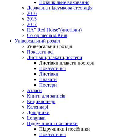
Позашкільне виховання
Державна підсумкова атестація
2016
2015
2017
RA" Red Horse"(листівки)
Co-op media м.Київ
Універсальний розділ
Універсальний розділ
Показати всі
Листівки,плакати,постери
Листівки,плакати,постери
Показати всі
Листівки
Плакати
Постери
Атласи
Книги для записів
Енциклопедії
Календарі
Довідники
Longman
Підручники і посібники
Підручники і посібники
Показати всі