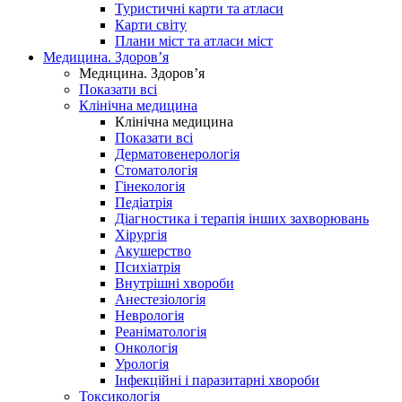
Туристичні карти та атласи
Карти світу
Плани міст та атласи міст
Медицина. Здоров’я
Медицина. Здоров’я
Показати всі
Клінічна медицина
Клінічна медицина
Показати всі
Дерматовенерологія
Стоматологія
Гінекологія
Педіатрія
Діагностика і терапія інших захворювань
Хірургія
Акушерство
Психіатрія
Внутрішні хвороби
Анестезіологія
Неврологія
Реаніматологія
Онкологія
Урологія
Інфекційні і паразитарні хвороби
Токсикологія