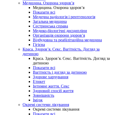
Медицина. Охорона здоров’я
Медицина. Охорона здоров’я
Показати всі
Медична радіологія і рентгенологія
Загальна медицина
Сестринська справа
Медико-біологічні дисципліни
Організація охорони здоров’я
Відбудовна та реабілітаційна медицина
Гігієна
Краса. Здоров’я. Секс. Вагітність. Догляд за
дитиною
Краса. Здоров’я. Секс. Вагітність. Догляд за
дитиною
Показати всі
Вагітність і догляд за дитиною
Здорове харчування
Етикет
Інтимне життя. Секс
Здоровий спосіб життя
Зовнішність
Імідж
Окремі системи лікування
Окремі системи лікування
Показати всі