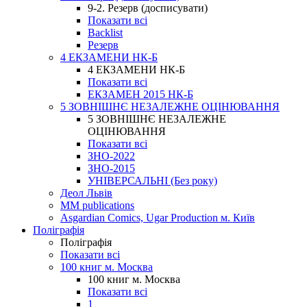
9-2. Резерв (досписувати)
Показати всі
Backlist
Резерв
4 ЕКЗАМЕНИ НК-Б
4 ЕКЗАМЕНИ НК-Б
Показати всі
ЕКЗАМЕН 2015 НК-Б
5 ЗОВНІШНЄ НЕЗАЛЕЖНЕ ОЦІНЮВАННЯ
5 ЗОВНІШНЄ НЕЗАЛЕЖНЕ
ОЦІНЮВАННЯ
Показати всі
ЗНО-2022
ЗНО-2015
УНІВЕРСАЛЬНІ (Без року)
Деол Львів
MM publications
Asgardian Comics, Ugar Production м. Київ
Поліграфія
Поліграфія
Показати всі
100 книг м. Москва
100 книг м. Москва
Показати всі
1