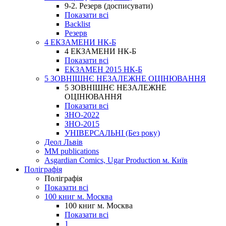
9-2. Резерв (досписувати)
Показати всі
Backlist
Резерв
4 ЕКЗАМЕНИ НК-Б
4 ЕКЗАМЕНИ НК-Б
Показати всі
ЕКЗАМЕН 2015 НК-Б
5 ЗОВНІШНЄ НЕЗАЛЕЖНЕ ОЦІНЮВАННЯ
5 ЗОВНІШНЄ НЕЗАЛЕЖНЕ
ОЦІНЮВАННЯ
Показати всі
ЗНО-2022
ЗНО-2015
УНІВЕРСАЛЬНІ (Без року)
Деол Львів
MM publications
Asgardian Comics, Ugar Production м. Київ
Поліграфія
Поліграфія
Показати всі
100 книг м. Москва
100 книг м. Москва
Показати всі
1