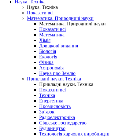
Наука. Техніка
Наука. Техніка
Показати всі
Математика. Природничі науки
Математика. Природничі науки
Показати всі
Математика
Хімія
Довідкові видання
Біологія
Екологія
Фізика
Астрономія
Наука про Землю
Прикладні науки. Техніка
Прикладні науки. Техніка
Показати всі
Техніка
Енергетика
Промисловість
Зв’язок
Радіоелектроніка
Сільське господарство
Будівництво
Технологія харчових виробництв