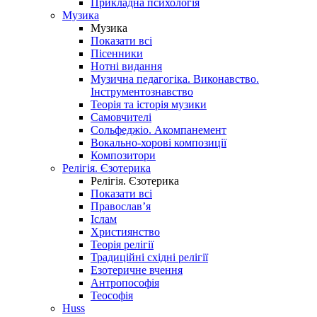
Прикладна психологія
Музика
Музика
Показати всі
Пісенники
Нотні видання
Музична педагогіка. Виконавство.
Інструментознавство
Теорія та історія музики
Самовчителі
Сольфеджіо. Акомпанемент
Вокально-хорові композиції
Композитори
Релігія. Єзотерика
Релігія. Єзотерика
Показати всі
Православ’я
Іслам
Християнство
Теорія релігії
Традиційні східні релігії
Езотеричне вчення
Антропософія
Теософія
Huss