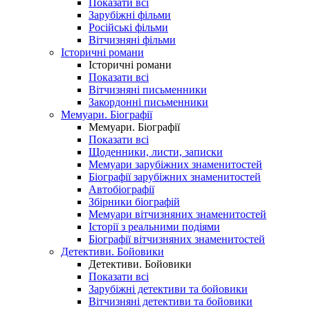
Показати всі
Зарубіжні фільми
Російські фільми
Вітчизняні фільми
Історичні романи
Історичні романи
Показати всі
Вітчизняні письменники
Закордонні письменники
Мемуари. Біографії
Мемуари. Біографії
Показати всі
Щоденники, листи, записки
Мемуари зарубіжних знаменитостей
Біографії зарубіжних знаменитостей
Автобіографії
Збірники біографій
Мемуари вітчизняних знаменитостей
Історії з реальними подіями
Біографії вітчизняних знаменитостей
Детективи. Бойовики
Детективи. Бойовики
Показати всі
Зарубіжні детективи та бойовики
Вітчизняні детективи та бойовики