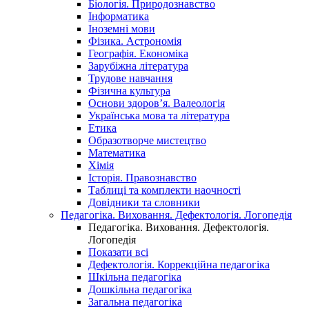
Біологія. Природознавство
Інформатика
Іноземні мови
Фізика. Астрономія
Географія. Економіка
Зарубіжна література
Трудове навчання
Фізична культура
Основи здоров’я. Валеологія
Українська мова та література
Етика
Образотворче мистецтво
Математика
Хімія
Історія. Правознавство
Таблиці та комплекти наочності
Довідники та словники
Педагогіка. Виховання. Дефектологія. Логопедія
Педагогіка. Виховання. Дефектологія.
Логопедія
Показати всі
Дефектологія. Коррекційна педагогіка
Шкільна педагогіка
Дошкільна педагогіка
Загальна педагогіка