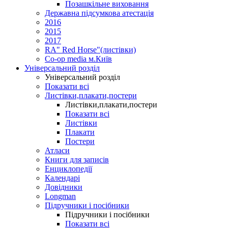
Позашкільне виховання
Державна підсумкова атестація
2016
2015
2017
RA" Red Horse"(листівки)
Co-op media м.Київ
Універсальний розділ
Універсальний розділ
Показати всі
Листівки,плакати,постери
Листівки,плакати,постери
Показати всі
Листівки
Плакати
Постери
Атласи
Книги для записів
Енциклопедії
Календарі
Довідники
Longman
Підручники і посібники
Підручники і посібники
Показати всі