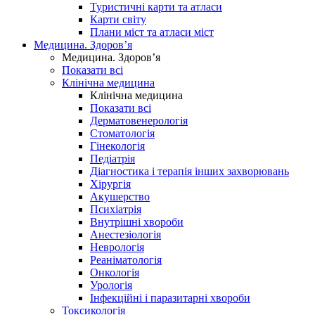
Туристичні карти та атласи
Карти світу
Плани міст та атласи міст
Медицина. Здоров’я
Медицина. Здоров’я
Показати всі
Клінічна медицина
Клінічна медицина
Показати всі
Дерматовенерологія
Стоматологія
Гінекологія
Педіатрія
Діагностика і терапія інших захворювань
Хірургія
Акушерство
Психіатрія
Внутрішні хвороби
Анестезіологія
Неврологія
Реаніматологія
Онкологія
Урологія
Інфекційні і паразитарні хвороби
Токсикологія