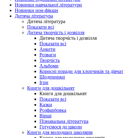
Новинки навчальної літератури
Новинки нон-фікшн
Дитяча література
Дитяча література
Показати всі
Дитяча творчість і дозвілля
Дитяча творчість і дозвілля
Показати всі
Анкети
Розваги
Творчість
Альбоми
Корисні поради для хлопчиків та дівчат
Щоденники
Ігри
Книги для дошкільнят
Книги для дошкільнят
Показати всі
Казки
Розфарбовка
Вірші
Пізнавальна література
Готуємося до школи
Книги для молодших школярів
Книги для молодших школярів