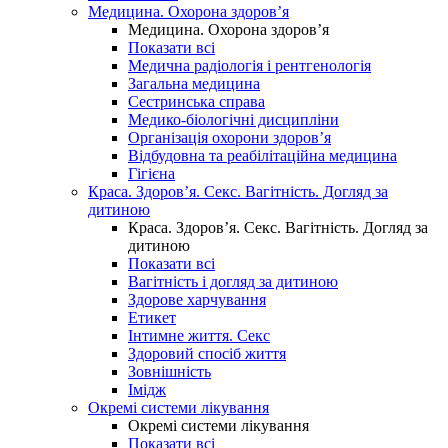
Медицина. Охорона здоров’я
Медицина. Охорона здоров’я
Показати всі
Медична радіологія і рентгенологія
Загальна медицина
Сестринська справа
Медико-біологічні дисципліни
Організація охорони здоров’я
Відбудовна та реабілітаційна медицина
Гігієна
Краса. Здоров’я. Секс. Вагітність. Догляд за
дитиною
Краса. Здоров’я. Секс. Вагітність. Догляд за
дитиною
Показати всі
Вагітність і догляд за дитиною
Здорове харчування
Етикет
Інтимне життя. Секс
Здоровий спосіб життя
Зовнішність
Імідж
Окремі системи лікування
Окремі системи лікування
Показати всі