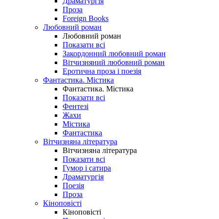
Драматургія
Проза
Foreign Books
Любовний роман
Любовний роман
Показати всі
Закордонний любовний роман
Вітчизняний любовний роман
Еротична проза і поезія
Фантастика. Містика
Фантастика. Містика
Показати всі
Фентезі
Жахи
Містика
Фантастика
Вітчизняна література
Вітчизняна література
Показати всі
Гумор і сатира
Драматургія
Поезія
Проза
Кіноповісті
Кіноповісті