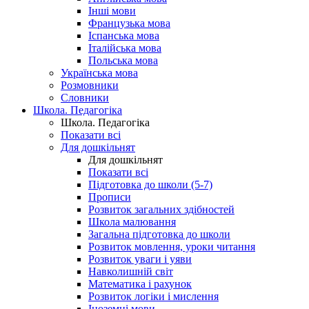
Інші мови
Французька мова
Іспанська мова
Італійська мова
Польська мова
Українська мова
Розмовники
Словники
Школа. Педагогіка
Школа. Педагогіка
Показати всі
Для дошкільнят
Для дошкільнят
Показати всі
Підготовка до школи (5-7)
Прописи
Розвиток загальних здібностей
Школа малювання
Загальна підготовка до школи
Розвиток мовлення, уроки читання
Розвиток уваги і уяви
Навколишній світ
Математика і рахунок
Розвиток логіки і мислення
Іноземні мови