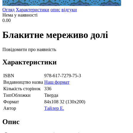
Огляд
Характеристики
опис
відгуки
Нема у наявності
0.00
Блакитне мереживо долі
Повідомити про наявність
Характеристики
ISBN
978-617-7279-75-3
Видавництво назва
Наш формат
Кількість сторінок
336
ТипОбложки
Тверда
Формат
84х108 32 (130х200)
Автор
Тайлер Е.
Опис