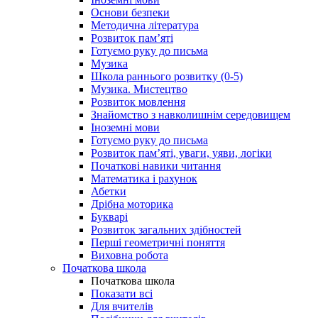
Основи безпеки
Методична література
Розвиток пам’яті
Готуємо руку до письма
Музика
Школа раннього розвитку (0-5)
Музика. Мистецтво
Розвиток мовлення
Знайомство з навколишнім середовищем
Іноземні мови
Готуємо руку до письма
Розвиток пам’яті, уваги, уяви, логіки
Початкові навики читання
Математика і рахунок
Абетки
Дрібна моторика
Букварі
Розвиток загальних здібностей
Перші геометричні поняття
Виховна робота
Початкова школа
Початкова школа
Показати всі
Для вчителів