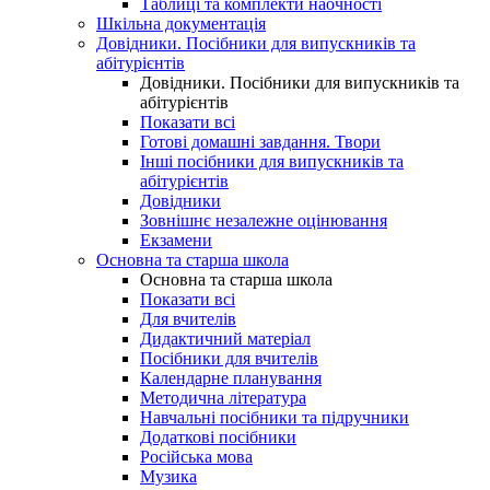
Таблиці та комплекти наочності
Шкільна документація
Довідники. Посібники для випускників та
абітурієнтів
Довідники. Посібники для випускників та
абітурієнтів
Показати всі
Готові домашні завдання. Твори
Інші посібники для випускників та
абітурієнтів
Довідники
Зовнішнє незалежне оцінювання
Екзамени
Основна та старша школа
Основна та старша школа
Показати всі
Для вчителів
Дидактичний матеріал
Посібники для вчителів
Календарне планування
Методична література
Навчальні посібники та підручники
Додаткові посібники
Російська мова
Музика