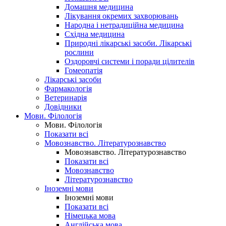
Домашня медицина
Лікування окремих захворювань
Народна і нетрадиційна медицина
Східна медицина
Природні лікарські засоби. Лікарські
рослини
Оздоровчі системи і поради цілителів
Гомеопатія
Лікарські засоби
Фармакологія
Ветеринарія
Довідники
Мови. Філологія
Мови. Філологія
Показати всі
Мовознавство. Літературознавство
Мовознавство. Літературознавство
Показати всі
Мовознавство
Літературознавство
Іноземні мови
Іноземні мови
Показати всі
Німецька мова
Англійська мова