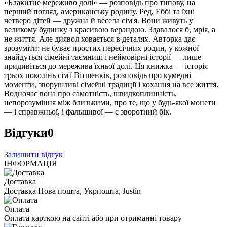
«Блакитне мереживо долі» — розповідь про типову, на
перший погляд, американську родину. Ред, Еббі та їхні
четверо дітей — дружна й весела сім'я. Вони живуть у
великому будинку з красивою верандою. Здавалося б, мрія, а
не життя. Але диявол ховається в деталях. Авторка дає
зрозуміти: не буває простих пересічних родин, у кожної
знайдуться сімейні таємниці і неймовірні історії — лише
придивіться до мережива їхньої долі. Ця книжка — історія
трьох поколінь сім'ї Вітшенків, розповідь про кумедні
моменти, зворушливі сімейні традиції і кохання на все життя.
Водночас вона про самотність, швидкоплинність,
непорозуміння між близькими, про те, що у будь-якої монети
— і справжньої, і фальшивої — є зворотний бік.
Відгуки
0
Залишити відгук
ІНФОРМАЦІЯ
Доставка
Доставка Нова пошта, Укрпошта, Justin
Оплата
Оплата карткою на сайті або при отриманні товару