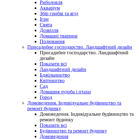
Риболовля
Акваріум
Збір грибів та ягід
Ігри
Свята
Дозвілля
Домашні тварини
Полювання
Присадибне господарство. Ландшафтний дизайн
Присадибне господарство. Ландшафтний
дизайн
Показати всі
Ландшафтний дизайн
Бджільництво
Квітництво
Сад
Домашня худоба і птахи
Город
Домоведення. Індивідуальне будівництво та
ремонт будинку
Домоведення. Індивідуальне будівництво та
ремонт будинку
Показати всі
Будівництво та ремонт будинку
Домоведення