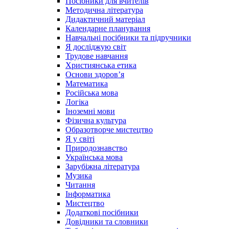
Посібники для вчителів
Методична література
Дидактичний матеріал
Календарне планування
Навчальні посібники та підручники
Я досліджую світ
Трудове навчання
Християнська етика
Основи здоров’я
Математика
Російська мова
Логіка
Іноземні мови
Фізична культура
Образотворче мистецтво
Я у світі
Природознавство
Українська мова
Зарубіжна література
Музика
Читання
Інформатика
Мистецтво
Додаткові посібники
Довідники та словники