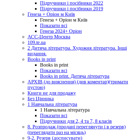
Підручники і посібники 2022
Підручники і посібники 2019
Генеза + Оріон м Київ
Генеза + Оріон м Київ
Показати всі
Генеза 2024+ Оріон
АСС-Центр Москва
109.te.ua
2 Дитяча література. Художня література. Інші
видання.
Books in print
Books in print
Показати всі
Books in print. Дитяча література
АРХІВ (до вияснення) (див коментар)(тримати
пустою)
Книги не для продажу
Без Цінника
1 Навчальна література
1 Навчальна література
Показати всі
Підручники для 2, 4 та 7, 8 класів
8. Розпродаж (продані переглянути і в резерв)
(переглядати раз на місяць)
9-2. Резерв (досписувати)