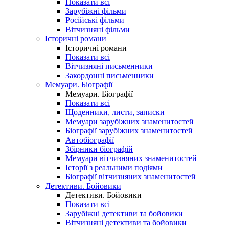
Показати всі
Зарубіжні фільми
Російські фільми
Вітчизняні фільми
Історичні романи
Історичні романи
Показати всі
Вітчизняні письменники
Закордонні письменники
Мемуари. Біографії
Мемуари. Біографії
Показати всі
Щоденники, листи, записки
Мемуари зарубіжних знаменитостей
Біографії зарубіжних знаменитостей
Автобіографії
Збірники біографій
Мемуари вітчизняних знаменитостей
Історії з реальними подіями
Біографії вітчизняних знаменитостей
Детективи. Бойовики
Детективи. Бойовики
Показати всі
Зарубіжні детективи та бойовики
Вітчизняні детективи та бойовики