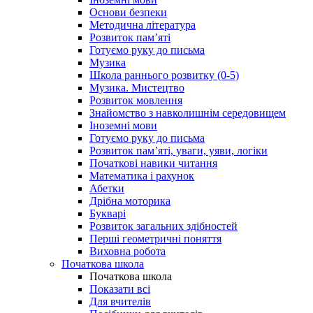
Основи безпеки
Методична література
Розвиток пам’яті
Готуємо руку до письма
Музика
Школа раннього розвитку (0-5)
Музика. Мистецтво
Розвиток мовлення
Знайомство з навколишнім середовищем
Іноземні мови
Готуємо руку до письма
Розвиток пам’яті, уваги, уяви, логіки
Початкові навики читання
Математика і рахунок
Абетки
Дрібна моторика
Букварі
Розвиток загальних здібностей
Перші геометричні поняття
Виховна робота
Початкова школа
Початкова школа
Показати всі
Для вчителів