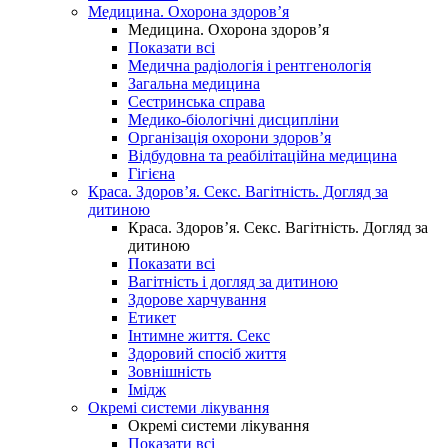
Медицина. Охорона здоров’я
Медицина. Охорона здоров’я
Показати всі
Медична радіологія і рентгенологія
Загальна медицина
Сестринська справа
Медико-біологічні дисципліни
Організація охорони здоров’я
Відбудовна та реабілітаційна медицина
Гігієна
Краса. Здоров’я. Секс. Вагітність. Догляд за
дитиною
Краса. Здоров’я. Секс. Вагітність. Догляд за
дитиною
Показати всі
Вагітність і догляд за дитиною
Здорове харчування
Етикет
Інтимне життя. Секс
Здоровий спосіб життя
Зовнішність
Імідж
Окремі системи лікування
Окремі системи лікування
Показати всі