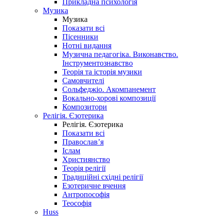
Прикладна психологія
Музика
Музика
Показати всі
Пісенники
Нотні видання
Музична педагогіка. Виконавство.
Інструментознавство
Теорія та історія музики
Самовчителі
Сольфеджіо. Акомпанемент
Вокально-хорові композиції
Композитори
Релігія. Єзотерика
Релігія. Єзотерика
Показати всі
Православ’я
Іслам
Християнство
Теорія релігії
Традиційні східні релігії
Езотеричне вчення
Антропософія
Теософія
Huss