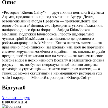
Опис
«Ресторан “Кінець Світу”» — друга книга пенталогії Дуґласа
Адамса, продовження пригод землянина Артура Дента,
бетельгейзіянина Форда Префекта — приятеля Дента, ще
одного бетельгейзіянина, екс-Президента-утікача Галактики,
напідвоюрідного брата Форда — Зафода Бібльброкса,
землянки, подружки Бібльброкса і просто шедевральної
чувихи Тріції МакМіллан та маніакально-депресивного
робота-андроїда на ім’я Марвін. Книга навчить читача: — як
правильно, по-англійськи, заварювати чай, щоб не порушити
системи керування космічного корабля; — як викликати духів
предків, щоб ті не капали вам на мозок; — як визначати своє
мізерне місце в нескінченності Всесвіту й залишитись сповна
розуму; — як позбутися непродуктивної частини людства —
дармоїдів й утриманців — і зажити щасливим життям; — а
також що можна скуштувати в наймоднішому ресторані усіх
часів і народів — Міллівейз, ресторані «Кінець Світу».
Відгуки
0
Залишити відгук
ІНФОРМАЦІЯ