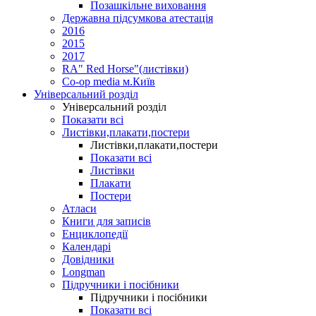
Позашкільне виховання
Державна підсумкова атестація
2016
2015
2017
RA" Red Horse"(листівки)
Co-op media м.Київ
Універсальний розділ
Універсальний розділ
Показати всі
Листівки,плакати,постери
Листівки,плакати,постери
Показати всі
Листівки
Плакати
Постери
Атласи
Книги для записів
Енциклопедії
Календарі
Довідники
Longman
Підручники і посібники
Підручники і посібники
Показати всі