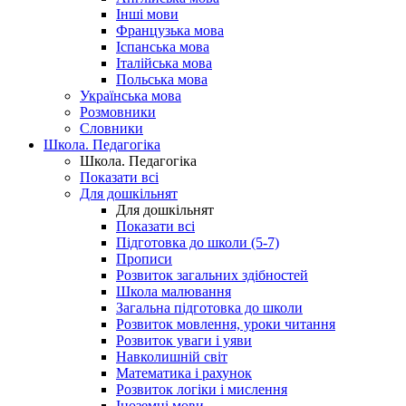
Інші мови
Французька мова
Іспанська мова
Італійська мова
Польська мова
Українська мова
Розмовники
Словники
Школа. Педагогіка
Школа. Педагогіка
Показати всі
Для дошкільнят
Для дошкільнят
Показати всі
Підготовка до школи (5-7)
Прописи
Розвиток загальних здібностей
Школа малювання
Загальна підготовка до школи
Розвиток мовлення, уроки читання
Розвиток уваги і уяви
Навколишній світ
Математика і рахунок
Розвиток логіки і мислення
Іноземні мови