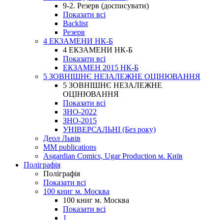
9-2. Резерв (досписувати)
Показати всі
Backlist
Резерв
4 ЕКЗАМЕНИ НК-Б
4 ЕКЗАМЕНИ НК-Б
Показати всі
ЕКЗАМЕН 2015 НК-Б
5 ЗОВНІШНЄ НЕЗАЛЕЖНЕ ОЦІНЮВАННЯ
5 ЗОВНІШНЄ НЕЗАЛЕЖНЕ
ОЦІНЮВАННЯ
Показати всі
ЗНО-2022
ЗНО-2015
УНІВЕРСАЛЬНІ (Без року)
Деол Львів
MM publications
Asgardian Comics, Ugar Production м. Київ
Поліграфія
Поліграфія
Показати всі
100 книг м. Москва
100 книг м. Москва
Показати всі
1