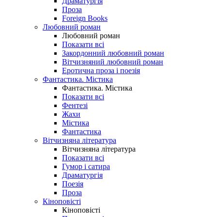
Драматургія
Проза
Foreign Books
Любовний роман
Любовний роман
Показати всі
Закордонний любовний роман
Вітчизняний любовний роман
Еротична проза і поезія
Фантастика. Містика
Фантастика. Містика
Показати всі
Фентезі
Жахи
Містика
Фантастика
Вітчизняна література
Вітчизняна література
Показати всі
Гумор і сатира
Драматургія
Поезія
Проза
Кіноповісті
Кіноповісті