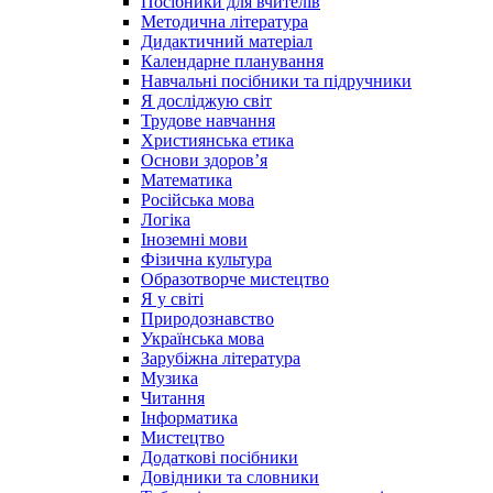
Посібники для вчителів
Методична література
Дидактичний матеріал
Календарне планування
Навчальні посібники та підручники
Я досліджую світ
Трудове навчання
Християнська етика
Основи здоров’я
Математика
Російська мова
Логіка
Іноземні мови
Фізична культура
Образотворче мистецтво
Я у світі
Природознавство
Українська мова
Зарубіжна література
Музика
Читання
Інформатика
Мистецтво
Додаткові посібники
Довідники та словники