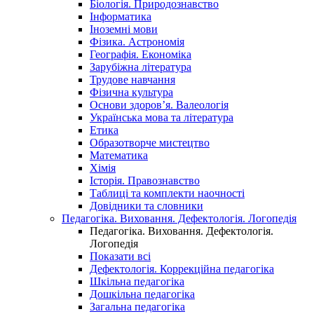
Біологія. Природознавство
Інформатика
Іноземні мови
Фізика. Астрономія
Географія. Економіка
Зарубіжна література
Трудове навчання
Фізична культура
Основи здоров’я. Валеологія
Українська мова та література
Етика
Образотворче мистецтво
Математика
Хімія
Історія. Правознавство
Таблиці та комплекти наочності
Довідники та словники
Педагогіка. Виховання. Дефектологія. Логопедія
Педагогіка. Виховання. Дефектологія.
Логопедія
Показати всі
Дефектологія. Коррекційна педагогіка
Шкільна педагогіка
Дошкільна педагогіка
Загальна педагогіка