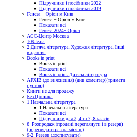
Підручники і посібники 2022
Підручники і посібники 2019
Генеза + Оріон м Київ
Генеза + Оріон м Київ
Показати всі
Генеза 2024+ Оріон
АСС-Центр Москва
109.te.ua
2 Дитяча література. Художня література. Інші
видання.
Books in print
Books in print
Показати всі
Books in print. Дитяча література
АРХІВ (до вияснення) (див коментар)(тримати
пустою)
Книги не для продажу
Без Цінника
1 Навчальна література
1 Навчальна література
Показати всі
Підручники для 2, 4 та 7, 8 класів
8. Розпродаж (продані переглянути і в резерв)
(переглядати раз на місяць)
9-2. Резерв (досписувати)