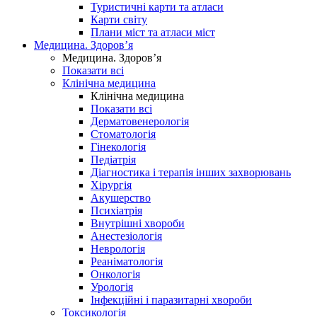
Туристичні карти та атласи
Карти світу
Плани міст та атласи міст
Медицина. Здоров’я
Медицина. Здоров’я
Показати всі
Клінічна медицина
Клінічна медицина
Показати всі
Дерматовенерологія
Стоматологія
Гінекологія
Педіатрія
Діагностика і терапія інших захворювань
Хірургія
Акушерство
Психіатрія
Внутрішні хвороби
Анестезіологія
Неврологія
Реаніматологія
Онкологія
Урологія
Інфекційні і паразитарні хвороби
Токсикологія