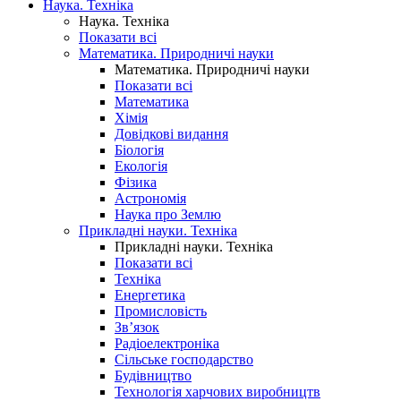
Наука. Техніка
Наука. Техніка
Показати всі
Математика. Природничі науки
Математика. Природничі науки
Показати всі
Математика
Хімія
Довідкові видання
Біологія
Екологія
Фізика
Астрономія
Наука про Землю
Прикладні науки. Техніка
Прикладні науки. Техніка
Показати всі
Техніка
Енергетика
Промисловість
Зв’язок
Радіоелектроніка
Сільське господарство
Будівництво
Технологія харчових виробництв