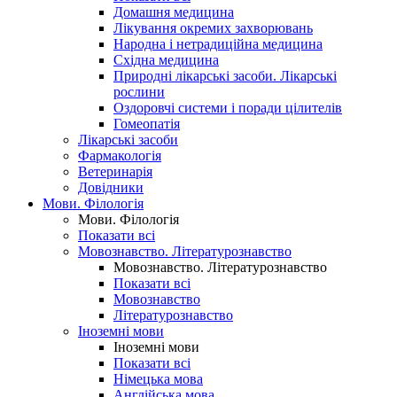
Домашня медицина
Лікування окремих захворювань
Народна і нетрадиційна медицина
Східна медицина
Природні лікарські засоби. Лікарські
рослини
Оздоровчі системи і поради цілителів
Гомеопатія
Лікарські засоби
Фармакологія
Ветеринарія
Довідники
Мови. Філологія
Мови. Філологія
Показати всі
Мовознавство. Літературознавство
Мовознавство. Літературознавство
Показати всі
Мовознавство
Літературознавство
Іноземні мови
Іноземні мови
Показати всі
Німецька мова
Англійська мова