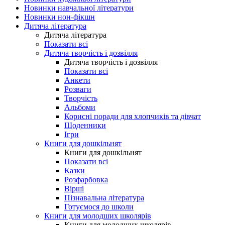
Новинки навчальної літератури
Новинки нон-фікшн
Дитяча література
Дитяча література
Показати всі
Дитяча творчість і дозвілля
Дитяча творчість і дозвілля
Показати всі
Анкети
Розваги
Творчість
Альбоми
Корисні поради для хлопчиків та дівчат
Щоденники
Ігри
Книги для дошкільнят
Книги для дошкільнят
Показати всі
Казки
Розфарбовка
Вірші
Пізнавальна література
Готуємося до школи
Книги для молодших школярів
Книги для молодших школярів