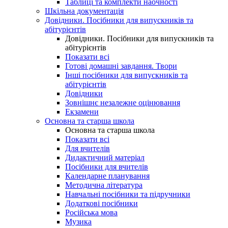
Таблиці та комплекти наочності
Шкільна документація
Довідники. Посібники для випускників та
абітурієнтів
Довідники. Посібники для випускників та
абітурієнтів
Показати всі
Готові домашні завдання. Твори
Інші посібники для випускників та
абітурієнтів
Довідники
Зовнішнє незалежне оцінювання
Екзамени
Основна та старша школа
Основна та старша школа
Показати всі
Для вчителів
Дидактичний матеріал
Посібники для вчителів
Календарне планування
Методична література
Навчальні посібники та підручники
Додаткові посібники
Російська мова
Музика