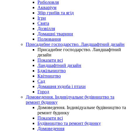
Риболовля
Акваріум
Збір грибів та ягід
Ігри
Свята
Дозвілля
Домашні тварини
Полювання
Присадибне господарство. Ландшафтний дизайн
Присадибне господарство. Ландшафтний
дизайн
Показати всі
Ландшафтний дизайн
Бджільництво
Квітництво
Сад
Домашня худоба і птахи
Город
Домоведення. Індивідуальне будівництво та
ремонт будинку
Домоведення. Індивідуальне будівництво та
ремонт будинку
Показати всі
Будівництво та ремонт будинку
Домоведення