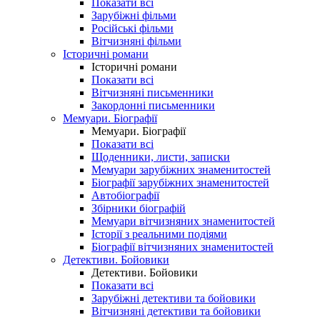
Показати всі
Зарубіжні фільми
Російські фільми
Вітчизняні фільми
Історичні романи
Історичні романи
Показати всі
Вітчизняні письменники
Закордонні письменники
Мемуари. Біографії
Мемуари. Біографії
Показати всі
Щоденники, листи, записки
Мемуари зарубіжних знаменитостей
Біографії зарубіжних знаменитостей
Автобіографії
Збірники біографій
Мемуари вітчизняних знаменитостей
Історії з реальними подіями
Біографії вітчизняних знаменитостей
Детективи. Бойовики
Детективи. Бойовики
Показати всі
Зарубіжні детективи та бойовики
Вітчизняні детективи та бойовики