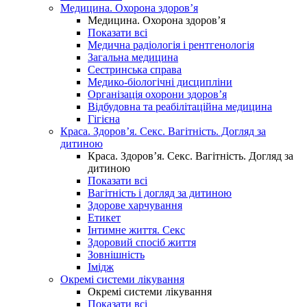
Медицина. Охорона здоров’я
Медицина. Охорона здоров’я
Показати всі
Медична радіологія і рентгенологія
Загальна медицина
Сестринська справа
Медико-біологічні дисципліни
Організація охорони здоров’я
Відбудовна та реабілітаційна медицина
Гігієна
Краса. Здоров’я. Секс. Вагітність. Догляд за
дитиною
Краса. Здоров’я. Секс. Вагітність. Догляд за
дитиною
Показати всі
Вагітність і догляд за дитиною
Здорове харчування
Етикет
Інтимне життя. Секс
Здоровий спосіб життя
Зовнішність
Імідж
Окремі системи лікування
Окремі системи лікування
Показати всі