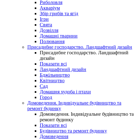
Риболовля
Акваріум
Збір грибів та ягід
Ігри
Свята
Дозвілля
Домашні тварини
Полювання
Присадибне господарство. Ландшафтний дизайн
Присадибне господарство. Ландшафтний
дизайн
Показати всі
Ландшафтний дизайн
Бджільництво
Квітництво
Сад
Домашня худоба і птахи
Город
Домоведення. Індивідуальне будівництво та
ремонт будинку
Домоведення. Індивідуальне будівництво та
ремонт будинку
Показати всі
Будівництво та ремонт будинку
Домоведення