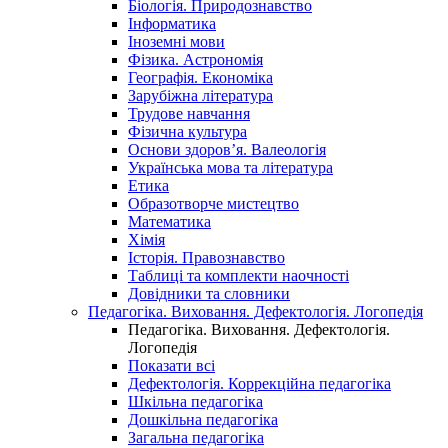
Біологія. Природознавство
Інформатика
Іноземні мови
Фізика. Астрономія
Географія. Економіка
Зарубіжна література
Трудове навчання
Фізична культура
Основи здоров’я. Валеологія
Українська мова та література
Етика
Образотворче мистецтво
Математика
Хімія
Історія. Правознавство
Таблиці та комплекти наочності
Довідники та словники
Педагогіка. Виховання. Дефектологія. Логопедія
Педагогіка. Виховання. Дефектологія.
Логопедія
Показати всі
Дефектологія. Коррекційна педагогіка
Шкільна педагогіка
Дошкільна педагогіка
Загальна педагогіка