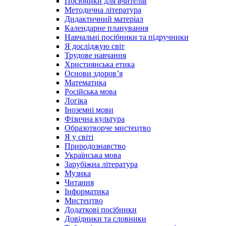
Посібники для вчителів
Методична література
Дидактичний матеріал
Календарне планування
Навчальні посібники та підручники
Я досліджую світ
Трудове навчання
Християнська етика
Основи здоров’я
Математика
Російська мова
Логіка
Іноземні мови
Фізична культура
Образотворче мистецтво
Я у світі
Природознавство
Українська мова
Зарубіжна література
Музика
Читання
Інформатика
Мистецтво
Додаткові посібники
Довідники та словники