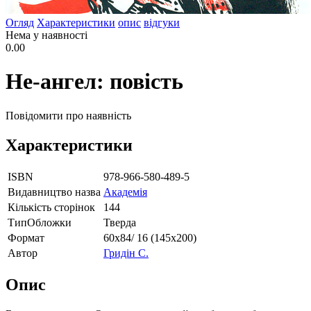
Огляд
Характеристики
опис
відгуки
Нема у наявності
0.00
Не-ангел: повість
Повідомити про наявність
Характеристики
ISBN
978-966-580-489-5
Видавництво назва
Академія
Кількість сторінок
144
ТипОбложки
Тверда
Формат
60х84/ 16 (145х200)
Автор
Гридін С.
Опис