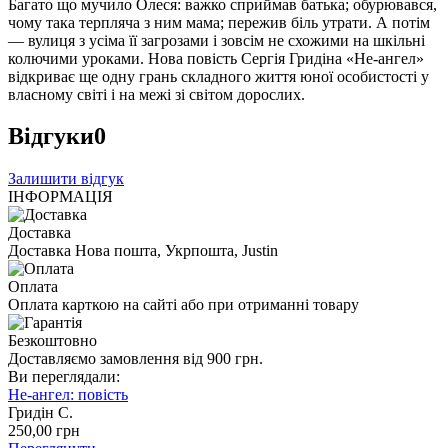
Багато що мучило Олеся: важко сприймав батька; обурювався,
чому така терпляча з ним мама; пережив біль утрати. А потім
— вулиця з усіма її загрозами і зовсім не схожими на шкільні
колючими уроками. Нова повість Сергія Гридіна «Не-ангел»
відкриває ще одну грань складного життя юної особистості у
власному світі і на межі зі світом дорослих.
Відгуки
0
Залишити відгук
ІНФОРМАЦІЯ
Доставка
Доставка Нова пошта, Укрпошта, Justin
Оплата
Оплата карткою на сайті або при отриманні товару
Безкоштовно
Доставляємо замовлення від 900 грн.
Ви переглядали:
Не-ангел: повість
Гридін С.
250
,00
грн