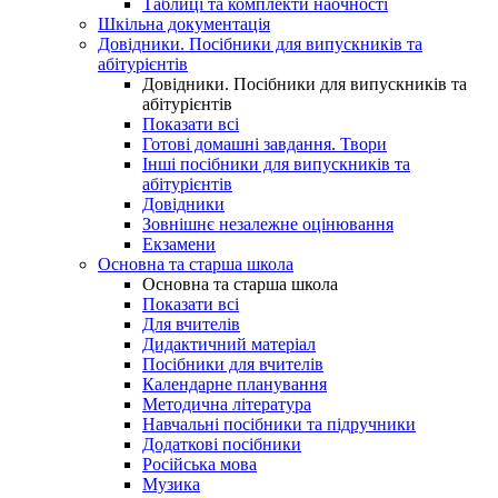
Таблиці та комплекти наочності
Шкільна документація
Довідники. Посібники для випускників та
абітурієнтів
Довідники. Посібники для випускників та
абітурієнтів
Показати всі
Готові домашні завдання. Твори
Інші посібники для випускників та
абітурієнтів
Довідники
Зовнішнє незалежне оцінювання
Екзамени
Основна та старша школа
Основна та старша школа
Показати всі
Для вчителів
Дидактичний матеріал
Посібники для вчителів
Календарне планування
Методична література
Навчальні посібники та підручники
Додаткові посібники
Російська мова
Музика