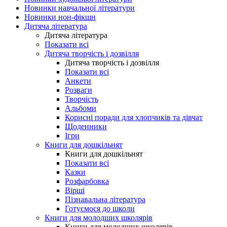
Новинки навчальної літератури
Новинки нон-фікшн
Дитяча література
Дитяча література
Показати всі
Дитяча творчість і дозвілля
Дитяча творчість і дозвілля
Показати всі
Анкети
Розваги
Творчість
Альбоми
Корисні поради для хлопчиків та дівчат
Щоденники
Ігри
Книги для дошкільнят
Книги для дошкільнят
Показати всі
Казки
Розфарбовка
Вірші
Пізнавальна література
Готуємося до школи
Книги для молодших школярів
Книги для молодших школярів