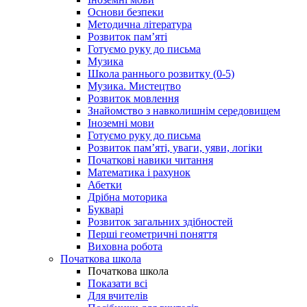
Основи безпеки
Методична література
Розвиток пам’яті
Готуємо руку до письма
Музика
Школа раннього розвитку (0-5)
Музика. Мистецтво
Розвиток мовлення
Знайомство з навколишнім середовищем
Іноземні мови
Готуємо руку до письма
Розвиток пам’яті, уваги, уяви, логіки
Початкові навики читання
Математика і рахунок
Абетки
Дрібна моторика
Букварі
Розвиток загальних здібностей
Перші геометричні поняття
Виховна робота
Початкова школа
Початкова школа
Показати всі
Для вчителів