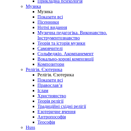
Прикладна психологія
Музика
Музика
Показати всі
Пісенники
Нотні видання
Музична педагогіка. Виконавство.
Інструментознавство
Теорія та історія музики
Самовчителі
Сольфеджіо. Акомпанемент
Вокально-хорові композиції
Композитори
Релігія. Єзотерика
Релігія. Єзотерика
Показати всі
Православ’я
Іслам
Християнство
Теорія релігії
Традиційні східні релігії
Езотеричне вчення
Антропософія
Теософія
Huss