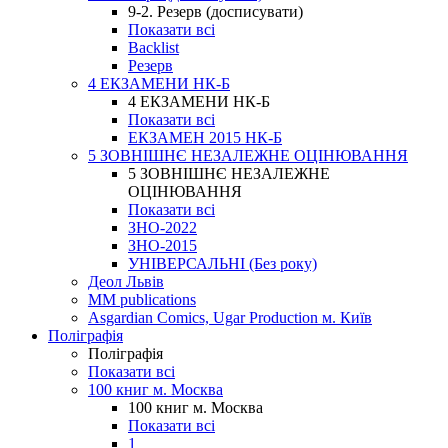
9-2. Резерв (досписувати)
Показати всі
Backlist
Резерв
4 ЕКЗАМЕНИ НК-Б
4 ЕКЗАМЕНИ НК-Б
Показати всі
ЕКЗАМЕН 2015 НК-Б
5 ЗОВНІШНЄ НЕЗАЛЕЖНЕ ОЦІНЮВАННЯ
5 ЗОВНІШНЄ НЕЗАЛЕЖНЕ
ОЦІНЮВАННЯ
Показати всі
ЗНО-2022
ЗНО-2015
УНІВЕРСАЛЬНІ (Без року)
Деол Львів
MM publications
Asgardian Comics, Ugar Production м. Київ
Поліграфія
Поліграфія
Показати всі
100 книг м. Москва
100 книг м. Москва
Показати всі
1