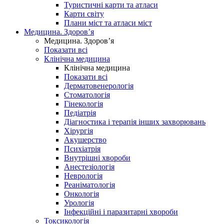
Туристичні карти та атласи
Карти світу
Плани міст та атласи міст
Медицина. Здоров’я
Медицина. Здоров’я
Показати всі
Клінічна медицина
Клінічна медицина
Показати всі
Дерматовенерологія
Стоматологія
Гінекологія
Педіатрія
Діагностика і терапія інших захворювань
Хірургія
Акушерство
Психіатрія
Внутрішні хвороби
Анестезіологія
Неврологія
Реаніматологія
Онкологія
Урологія
Інфекційні і паразитарні хвороби
Токсикологія