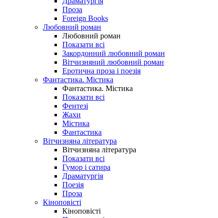
Драматургія
Проза
Foreign Books
Любовний роман
Любовний роман
Показати всі
Закордонний любовний роман
Вітчизняний любовний роман
Еротична проза і поезія
Фантастика. Містика
Фантастика. Містика
Показати всі
Фентезі
Жахи
Містика
Фантастика
Вітчизняна література
Вітчизняна література
Показати всі
Гумор і сатира
Драматургія
Поезія
Проза
Кіноповісті
Кіноповісті