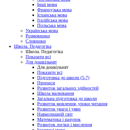
Інші мови
Французька мова
Іспанська мова
Італійська мова
Польська мова
Українська мова
Розмовники
Словники
Школа. Педагогіка
Школа. Педагогіка
Показати всі
Для дошкільнят
Для дошкільнят
Показати всі
Підготовка до школи (5-7)
Прописи
Розвиток загальних здібностей
Школа малювання
Загальна підготовка до школи
Розвиток мовлення, уроки читання
Розвиток уваги і уяви
Навколишній світ
Математика і рахунок
Розвиток логіки і мислення
Іноземні мови