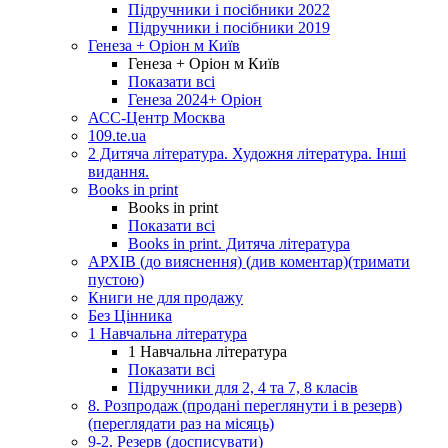
Підручники і посібники 2022
Підручники і посібники 2019
Генеза + Оріон м Київ
Генеза + Оріон м Київ
Показати всі
Генеза 2024+ Оріон
АСС-Центр Москва
109.te.ua
2 Дитяча література. Художня література. Інші
видання.
Books in print
Books in print
Показати всі
Books in print. Дитяча література
АРХІВ (до вияснення) (див коментар)(тримати
пустою)
Книги не для продажу
Без Цінника
1 Навчальна література
1 Навчальна література
Показати всі
Підручники для 2, 4 та 7, 8 класів
8. Розпродаж (продані переглянути і в резерв)
(переглядати раз на місяць)
9-2. Резерв (досписувати)