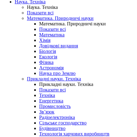
Наука. Техніка
Наука. Техніка
Показати всі
Математика. Природничі науки
Математика. Природничі науки
Показати всі
Математика
Хімія
Довідкові видання
Біологія
Екологія
Фізика
Астрономія
Наука про Землю
Прикладні науки. Техніка
Прикладні науки. Техніка
Показати всі
Техніка
Енергетика
Промисловість
Зв’язок
Радіоелектроніка
Сільське господарство
Будівництво
Технологія харчових виробництв