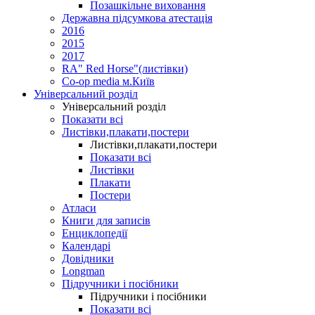
Позашкільне виховання
Державна підсумкова атестація
2016
2015
2017
RA" Red Horse"(листівки)
Co-op media м.Київ
Універсальний розділ
Універсальний розділ
Показати всі
Листівки,плакати,постери
Листівки,плакати,постери
Показати всі
Листівки
Плакати
Постери
Атласи
Книги для записів
Енциклопедії
Календарі
Довідники
Longman
Підручники і посібники
Підручники і посібники
Показати всі