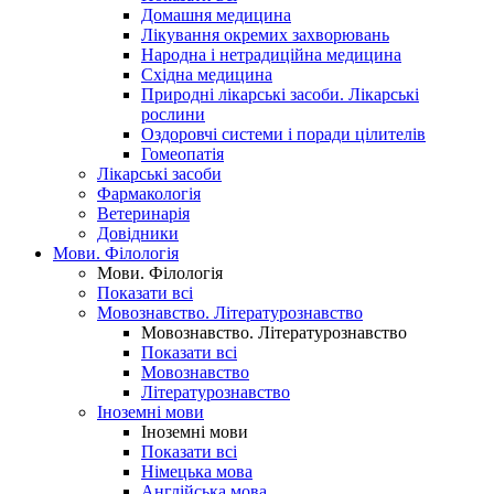
Домашня медицина
Лікування окремих захворювань
Народна і нетрадиційна медицина
Східна медицина
Природні лікарські засоби. Лікарські
рослини
Оздоровчі системи і поради цілителів
Гомеопатія
Лікарські засоби
Фармакологія
Ветеринарія
Довідники
Мови. Філологія
Мови. Філологія
Показати всі
Мовознавство. Літературознавство
Мовознавство. Літературознавство
Показати всі
Мовознавство
Літературознавство
Іноземні мови
Іноземні мови
Показати всі
Німецька мова
Англійська мова