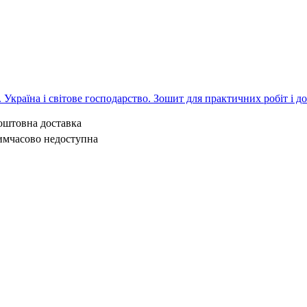
л. Україна і світове господарство. Зошит для практичних робіт і д
коштовна доставка
имчасово недоступна