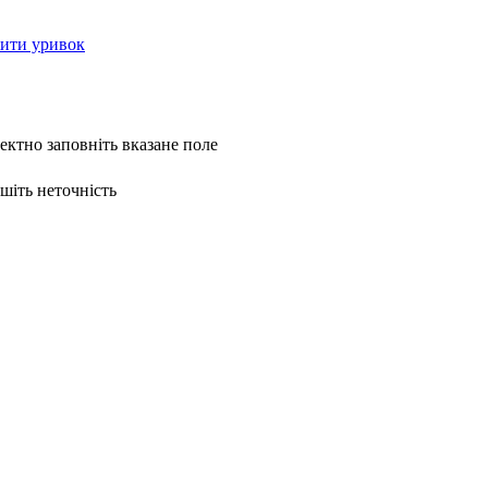
ити уривок
ректно заповніть вказане поле
ишіть неточність