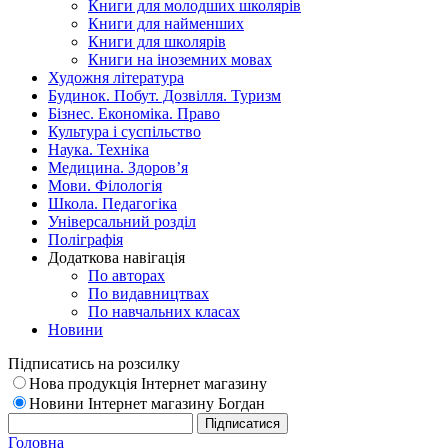
Книги для молодших школярів
Книги для найменших
Книги для школярів
Книги на іноземних мовах
Художня література
Будинок. Побут. Дозвілля. Туризм
Бізнес. Економіка. Право
Культура і суспільство
Наука. Техніка
Медицина. Здоров’я
Мови. Філологія
Школа. Педагогіка
Універсальний розділ
Поліграфія
Додаткова навігація
По авторах
По видавництвах
По навчальних класах
Новини
Підписатись на розсилку
Нова продукція Інтернет магазину
Новини Інтернет магазину Богдан
Головна