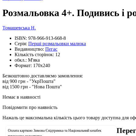
Розмальовка 4+. Подивись і р
Томашевська Н.
ISBN:
978-966-913-668-8
Серія:
Перші розмальовки малюка
Видавництво:
Пегас
Кількість сторінок:
12
обкл.:
М'яка
Формат:
170х240
Безкоштовно доставляємо замовлення:
від 900 грн - "УкрПошта"
від 1500 грн - "Нова Пошта"
Немає в наявності
Повідомити про наявність
Нажаль це максимальна кількість цього товару доступна для о
Перег
Оплата карткою Зимова Єпідтримка та Національний кешбек
тимчасово недоступна