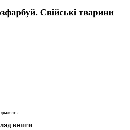
озфарбуй. Свійські тварини
формлення
ляд книги