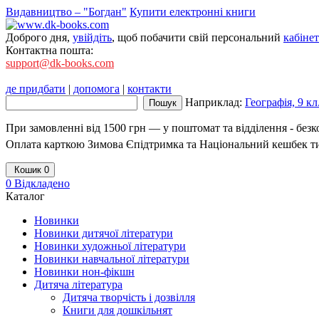
Видавництво – "Богдан"
Купити електронні книги
Доброго дня,
увійдіть
, щоб побачити свій персональний
кабінет
Контактна пошта:
support@dk-books.com
де придбати
|
допомога
|
контакти
Наприклад:
Географія, 9 к
При замовленні від 1500 грн — у поштомат та відділення - без
Оплата карткою Зимова Єпідтримка та Національний кешбек т
Кошик
0
0
Відкладено
Каталог
Новинки
Новинки дитячої літератури
Новинки художньої літератури
Новинки навчальної літератури
Новинки нон-фікшн
Дитяча література
Дитяча творчість і дозвілля
Книги для дошкільнят