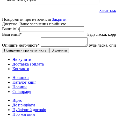
Завантаж
Повідомити про неточність
Закрити
Дякуємо. Ваше звернення прийнято
Ваше ім`я
Ваш email
*
Будь ласка, кор
Опишіть неточність
*
Будь ласка, оп
Як купити
Доставка і оплата
Контакти
Новинки
Каталог книг
Новини
Співпраця
Відео
Де придбати
Публічний договір
Про магазин