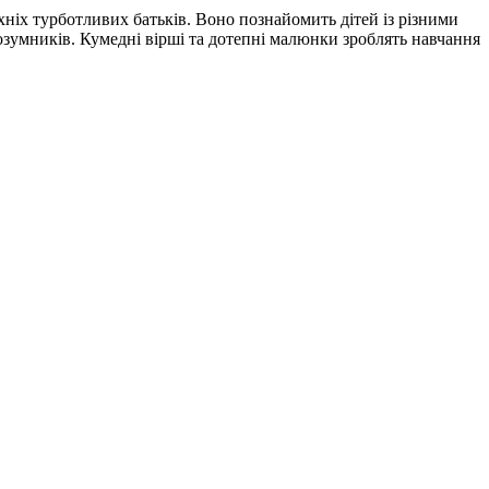
іх турботливих батьків. Воно познайомить дітей із різними
зумників. Кумедні вірші та дотепні малюнки зроблять навчання