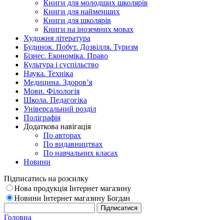
Книги для молодших школярів
Книги для найменших
Книги для школярів
Книги на іноземних мовах
Художня література
Будинок. Побут. Дозвілля. Туризм
Бізнес. Економіка. Право
Культура і суспільство
Наука. Техніка
Медицина. Здоров’я
Мови. Філологія
Школа. Педагогіка
Універсальний розділ
Поліграфія
Додаткова навігація
По авторах
По видавництвах
По навчальних класах
Новини
Підписатись на розсилку
Нова продукція Інтернет магазину
Новини Інтернет магазину Богдан
Головна