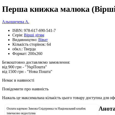
Перша книжка малюка (Вірші
Альошичева А.
ISBN:
978-617-690-541-7
Серія:
Вірші дітям
Видавництво:
Віват
Кількість сторінок:
64
обкл.:
Тверда
Формат:
200х260
Безкоштовно доставляємо замовлення:
від 900 грн - "УкрПошта"
від 1500 грн - "Нова Пошта"
Немає в наявності
Повідомити про наявність
Нажаль це максимальна кількість цього товару доступна для о
Анота
Оплата карткою Зимова Єпідтримка та Національний кешбек
тимчасово недоступна