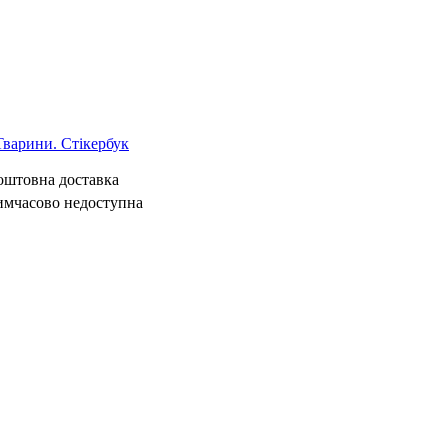
арини. Стікербук
коштовна доставка
имчасово недоступна