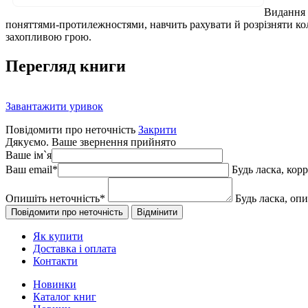
Видання 
поняттями-протилежностями, навчить рахувати й розрізняти ко
захопливою грою.
Перегляд книги
Завантажити уривок
Повідомити про неточність
Закрити
Дякуємо. Ваше звернення прийнято
Ваше ім`я
Ваш email
*
Будь ласка, кор
Опишіть неточність
*
Будь ласка, оп
Як купити
Доставка і оплата
Контакти
Новинки
Каталог книг