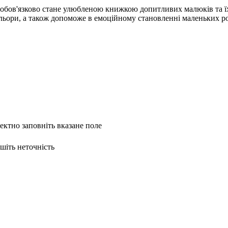
обов'язково стане улюбленою книжкою допитливих малюків та їхн
льори, а також допоможе в емоційному становленні маленьких ро
ректно заповніть вказане поле
ишіть неточність