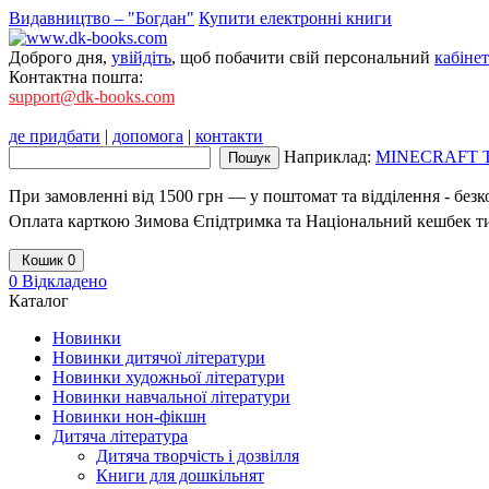
Видавництво – "Богдан"
Купити електронні книги
Доброго дня,
увійдіть
, щоб побачити свій персональний
кабінет
Контактна пошта:
support@dk-books.com
де придбати
|
допомога
|
контакти
Наприклад:
MINECRAFT Тв
При замовленні від 1500 грн — у поштомат та відділення - без
Оплата карткою Зимова Єпідтримка та Національний кешбек т
Кошик
0
0
Відкладено
Каталог
Новинки
Новинки дитячої літератури
Новинки художньої літератури
Новинки навчальної літератури
Новинки нон-фікшн
Дитяча література
Дитяча творчість і дозвілля
Книги для дошкільнят