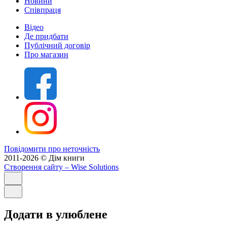
Новини
Співпраця
Відео
Де придбати
Публічний договір
Про магазин
Повідомити про неточність
2011-2026 © Дім книги
Створення сайту
– Wise Solutions
Додати в улюблене