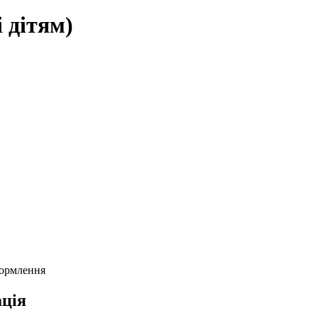
 дітям)
формлення
ція