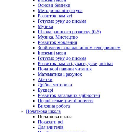
Основи безпеки
Методична література
Розвиток пам’яті
Готуємо руку до письма
Музика
Школа раннього розвитку (0-5)
Музика. Мистецтво
Розвиток мовлення
Знайомство з навколишнім середовищем
Іноземні мови
Готуємо руку до письма
Розвиток пам’яті, уваги, уяви, логіки
Початкові навики читання
Математика і рахунок
Абетки
Дрібна моторика
Букварі
Розвиток загальних здібностей
Перші геометричні поняття
Виховна робота
Початкова школа
Початкова школа
Показати всі
Для вчителів