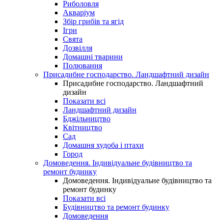
Риболовля
Акваріум
Збір грибів та ягід
Ігри
Свята
Дозвілля
Домашні тварини
Полювання
Присадибне господарство. Ландшафтний дизайн
Присадибне господарство. Ландшафтний
дизайн
Показати всі
Ландшафтний дизайн
Бджільництво
Квітництво
Сад
Домашня худоба і птахи
Город
Домоведення. Індивідуальне будівництво та
ремонт будинку
Домоведення. Індивідуальне будівництво та
ремонт будинку
Показати всі
Будівництво та ремонт будинку
Домоведення