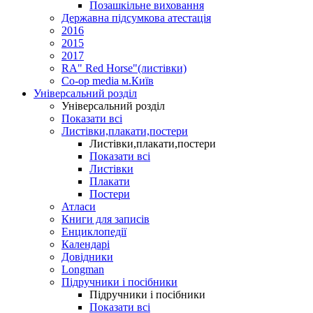
Позашкільне виховання
Державна підсумкова атестація
2016
2015
2017
RA" Red Horse"(листівки)
Co-op media м.Київ
Універсальний розділ
Універсальний розділ
Показати всі
Листівки,плакати,постери
Листівки,плакати,постери
Показати всі
Листівки
Плакати
Постери
Атласи
Книги для записів
Енциклопедії
Календарі
Довідники
Longman
Підручники і посібники
Підручники і посібники
Показати всі