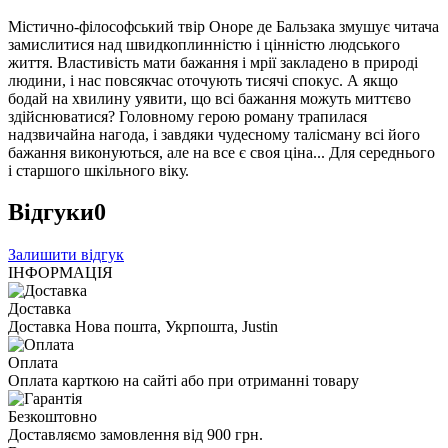
Містично-філософський твір Оноре де Бальзака змушує читача
замислитися над швидкоплинністю і цінністю людського
життя. Властивість мати бажання і мрії закладено в природі
людини, і нас повсякчас оточують тисячі спокус. А якщо
бодай на хвилину уявити, що всі бажання можуть миттєво
здійснюватися? Головному герою роману трапилася
надзвичайна нагода, і завдяки чудесному талісману всі його
бажання виконуються, але на все є своя ціна... Для середнього
і старшого шкільного віку.
Відгуки
0
Залишити відгук
ІНФОРМАЦІЯ
Доставка
Доставка Нова пошта, Укрпошта, Justin
Оплата
Оплата карткою на сайті або при отриманні товару
Безкоштовно
Доставляємо замовлення від 900 грн.