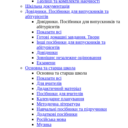
Таблиці та комплекти наочності
Шкільна документація
Довідники. Посібники для випускників та
абітурієнтів
Довідники. Посібники для випускників та
абітурієнтів
Показати всі
Готові домашні завдання. Твори
Інші посібники для випускників та
абітурієнтів
Довідники
Зовнішнє незалежне оцінювання
Екзамени
Основна та старша школа
Основна та старша школа
Показати всі
Для вчителів
Дидактичний матеріал
Посібники для вчителів
Календарне планування
Методична література
Навчальні посібники та підручники
Додаткові посібники
Російська мова
Музика