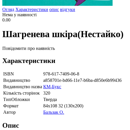
Огляд
Характеристики
опис
відгуки
Нема у наявності
0.00
Шагренева шкіра(Нестайко)
Повідомити про наявність
Характеристики
ISBN
978-617-7409-06-8
Видавництво
a858701e-bd66-11e7-b6ba-d850e6b99436
Видавництво назва
КМ-Букс
Кількість сторінок
320
ТипОбложки
Тверда
Формат
84х108 32 (130х200)
Автор
Бальзак О.
Опис