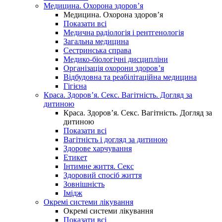
Медицина. Охорона здоров’я
Медицина. Охорона здоров’я
Показати всі
Медична радіологія і рентгенологія
Загальна медицина
Сестринська справа
Медико-біологічні дисципліни
Організація охорони здоров’я
Відбудовна та реабілітаційна медицина
Гігієна
Краса. Здоров’я. Секс. Вагітність. Догляд за
дитиною
Краса. Здоров’я. Секс. Вагітність. Догляд за
дитиною
Показати всі
Вагітність і догляд за дитиною
Здорове харчування
Етикет
Інтимне життя. Секс
Здоровий спосіб життя
Зовнішність
Імідж
Окремі системи лікування
Окремі системи лікування
Показати всі