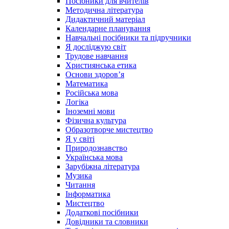
Посібники для вчителів
Методична література
Дидактичний матеріал
Календарне планування
Навчальні посібники та підручники
Я досліджую світ
Трудове навчання
Християнська етика
Основи здоров’я
Математика
Російська мова
Логіка
Іноземні мови
Фізична культура
Образотворче мистецтво
Я у світі
Природознавство
Українська мова
Зарубіжна література
Музика
Читання
Інформатика
Мистецтво
Додаткові посібники
Довідники та словники