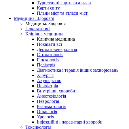
Туристичні карти та атласи
Карти світу
Плани міст та атласи міст
Медицина. Здоров’я
Медицина. Здоров’я
Показати всі
Клінічна медицина
Клінічна медицина
Показати всі
Дерматовенерологія
Стоматологія
Гінекологія
Педіатрія
Діагностика і терапія інших захворювань
Хірургія
Акушерство
Психіатрія
Внутрішні хвороби
Анестезіологія
Неврологія
Реаніматологія
Онкологія
Урологія
Інфекційні і паразитарні хвороби
Токсикологія