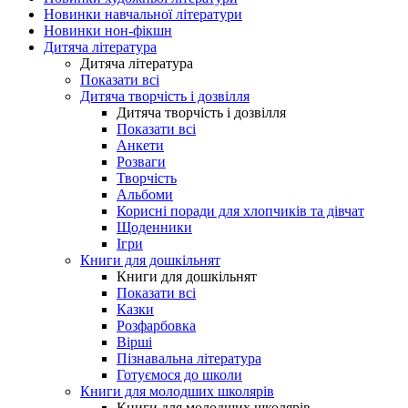
Новинки навчальної літератури
Новинки нон-фікшн
Дитяча література
Дитяча література
Показати всі
Дитяча творчість і дозвілля
Дитяча творчість і дозвілля
Показати всі
Анкети
Розваги
Творчість
Альбоми
Корисні поради для хлопчиків та дівчат
Щоденники
Ігри
Книги для дошкільнят
Книги для дошкільнят
Показати всі
Казки
Розфарбовка
Вірші
Пізнавальна література
Готуємося до школи
Книги для молодших школярів
Книги для молодших школярів