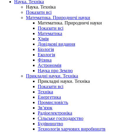
Наука. Техніка
Наука. Техніка
Показати всі
Математика. Природничі науки
Математика. Природничі науки
Показати всі
Математика
Хімія
Довідкові видання
Біологія
Екологія
Фізика
Астрономія
Наука про Землю
Прикладні науки. Техніка
Прикладні науки. Техніка
Показати всі
Техніка
Енергетика
Промисловість
Зв’язок
Радіоелектроніка
Сільське господарство
Будівництво
Технологія харчових виробництв