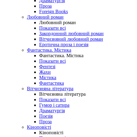
Драматургія
Проза
Foreign Books
Любовний роман
Любовний роман
Показати всі
Закордонний любовний роман
Вітчизняний любовний роман
Еротична проза і поезія
Фантастика. Містика
Фантастика. Містика
Показати всі
Фентезі
Жахи
Містика
Фантастика
Вітчизняна література
Вітчизняна література
Показати всі
Гумор і сатира
Драматургія
Поезія
Проза
Кіноповісті
Кіноповісті