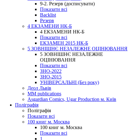
9-2. Резерв (досписувати)
Показати всі
Backlist
Резерв
4 ЕКЗАМЕНИ НК-Б
4 ЕКЗАМЕНИ НК-Б
Показати всі
ЕКЗАМЕН 2015 НК-Б
5 ЗОВНІШНЄ НЕЗАЛЕЖНЕ ОЦІНЮВАННЯ
5 ЗОВНІШНЄ НЕЗАЛЕЖНЕ
ОЦІНЮВАННЯ
Показати всі
ЗНО-2022
ЗНО-2015
УНІВЕРСАЛЬНІ (Без року)
Деол Львів
MM publications
Asgardian Comics, Ugar Production м. Київ
Поліграфія
Поліграфія
Показати всі
100 книг м. Москва
100 книг м. Москва
Показати всі
1