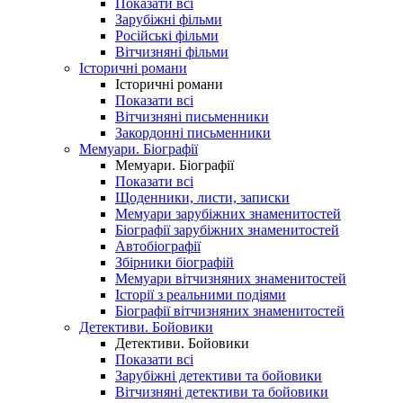
Показати всі
Зарубіжні фільми
Російські фільми
Вітчизняні фільми
Історичні романи
Історичні романи
Показати всі
Вітчизняні письменники
Закордонні письменники
Мемуари. Біографії
Мемуари. Біографії
Показати всі
Щоденники, листи, записки
Мемуари зарубіжних знаменитостей
Біографії зарубіжних знаменитостей
Автобіографії
Збірники біографій
Мемуари вітчизняних знаменитостей
Історії з реальними подіями
Біографії вітчизняних знаменитостей
Детективи. Бойовики
Детективи. Бойовики
Показати всі
Зарубіжні детективи та бойовики
Вітчизняні детективи та бойовики