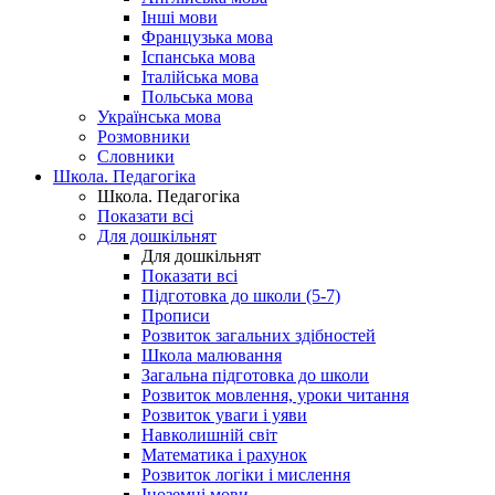
Інші мови
Французька мова
Іспанська мова
Італійська мова
Польська мова
Українська мова
Розмовники
Словники
Школа. Педагогіка
Школа. Педагогіка
Показати всі
Для дошкільнят
Для дошкільнят
Показати всі
Підготовка до школи (5-7)
Прописи
Розвиток загальних здібностей
Школа малювання
Загальна підготовка до школи
Розвиток мовлення, уроки читання
Розвиток уваги і уяви
Навколишній світ
Математика і рахунок
Розвиток логіки і мислення
Іноземні мови