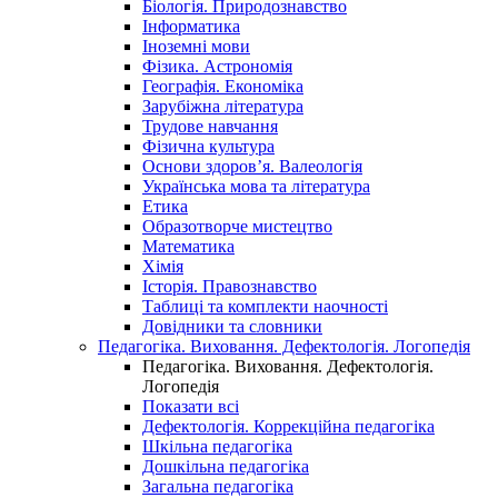
Біологія. Природознавство
Інформатика
Іноземні мови
Фізика. Астрономія
Географія. Економіка
Зарубіжна література
Трудове навчання
Фізична культура
Основи здоров’я. Валеологія
Українська мова та література
Етика
Образотворче мистецтво
Математика
Хімія
Історія. Правознавство
Таблиці та комплекти наочності
Довідники та словники
Педагогіка. Виховання. Дефектологія. Логопедія
Педагогіка. Виховання. Дефектологія.
Логопедія
Показати всі
Дефектологія. Коррекційна педагогіка
Шкільна педагогіка
Дошкільна педагогіка
Загальна педагогіка