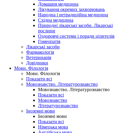
Домашня медицина
Лікування окремих захворювань
Народна і нетрадиційна медицина
Східна медицина
Природні лікарські засоби. Лікарські
рослини
Оздоровчі системи і поради цілителів
Гомеопатія
Лікарські засоби
Фармакологія
Ветеринарія
Довідники
Мови. Філологія
Мови. Філологія
Показати всі
Мовознавство. Літературознавство
Мовознавство. Літературознавство
Показати всі
Мовознавство
Літературознавство
Іноземні мови
Іноземні мови
Показати всі
Німецька мова
Англійська мова