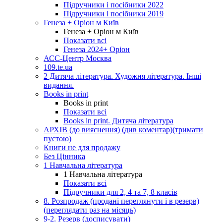
Підручники і посібники 2022
Підручники і посібники 2019
Генеза + Оріон м Київ
Генеза + Оріон м Київ
Показати всі
Генеза 2024+ Оріон
АСС-Центр Москва
109.te.ua
2 Дитяча література. Художня література. Інші
видання.
Books in print
Books in print
Показати всі
Books in print. Дитяча література
АРХІВ (до вияснення) (див коментар)(тримати
пустою)
Книги не для продажу
Без Цінника
1 Навчальна література
1 Навчальна література
Показати всі
Підручники для 2, 4 та 7, 8 класів
8. Розпродаж (продані переглянути і в резерв)
(переглядати раз на місяць)
9-2. Резерв (досписувати)