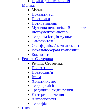
Прикладна психологія
Музика
Музика
Показати всі
Пісенники
Нотні видання
Музична педагогіка. Виконавство.
Інструментознавство
Теорія та історія музики
Самовчителі
Сольфеджіо. Акомпанемент
Вокально-хорові композиції
Композитори
Релігія. Єзотерика
Релігія. Єзотерика
Показати всі
Православ’я
Іслам
Християнство
Теорія релігії
Традиційні східні релігії
Езотеричне вчення
Антропософія
Теософія
Huss