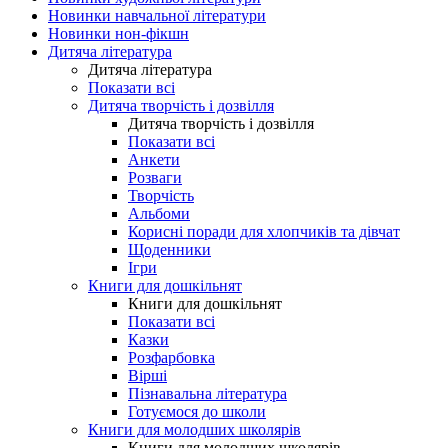
Новинки навчальної літератури
Новинки нон-фікшн
Дитяча література
Дитяча література
Показати всі
Дитяча творчість і дозвілля
Дитяча творчість і дозвілля
Показати всі
Анкети
Розваги
Творчість
Альбоми
Корисні поради для хлопчиків та дівчат
Щоденники
Ігри
Книги для дошкільнят
Книги для дошкільнят
Показати всі
Казки
Розфарбовка
Вірші
Пізнавальна література
Готуємося до школи
Книги для молодших школярів
Книги для молодших школярів