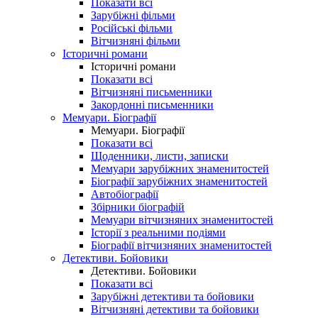
Показати всі
Зарубіжні фільми
Російські фільми
Вітчизняні фільми
Історичні романи
Історичні романи
Показати всі
Вітчизняні письменники
Закордонні письменники
Мемуари. Біографії
Мемуари. Біографії
Показати всі
Щоденники, листи, записки
Мемуари зарубіжних знаменитостей
Біографії зарубіжних знаменитостей
Автобіографії
Збірники біографій
Мемуари вітчизняних знаменитостей
Історії з реальними подіями
Біографії вітчизняних знаменитостей
Детективи. Бойовики
Детективи. Бойовики
Показати всі
Зарубіжні детективи та бойовики
Вітчизняні детективи та бойовики