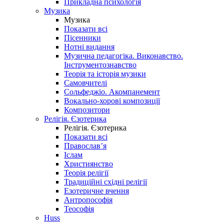
Прикладна психологія
Музика
Музика
Показати всі
Пісенники
Нотні видання
Музична педагогіка. Виконавство.
Інструментознавство
Теорія та історія музики
Самовчителі
Сольфеджіо. Акомпанемент
Вокально-хорові композиції
Композитори
Релігія. Єзотерика
Релігія. Єзотерика
Показати всі
Православ’я
Іслам
Християнство
Теорія релігії
Традиційні східні релігії
Езотеричне вчення
Антропософія
Теософія
Huss