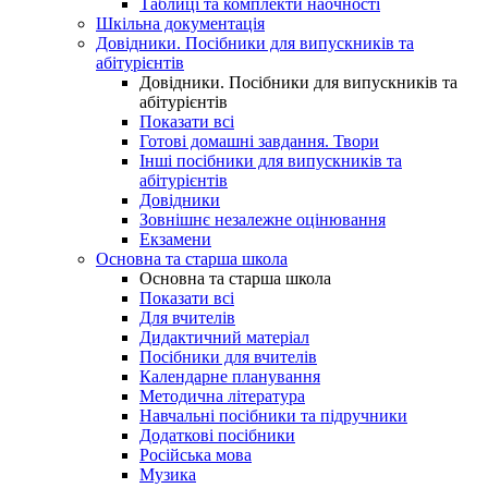
Таблиці та комплекти наочності
Шкільна документація
Довідники. Посібники для випускників та
абітурієнтів
Довідники. Посібники для випускників та
абітурієнтів
Показати всі
Готові домашні завдання. Твори
Інші посібники для випускників та
абітурієнтів
Довідники
Зовнішнє незалежне оцінювання
Екзамени
Основна та старша школа
Основна та старша школа
Показати всі
Для вчителів
Дидактичний матеріал
Посібники для вчителів
Календарне планування
Методична література
Навчальні посібники та підручники
Додаткові посібники
Російська мова
Музика