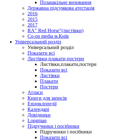
Позашкільне виховання
Державна підсумкова атестація
2016
2015
2017
RA" Red Horse"(листівки)
Co-op media м.Київ
Універсальний розділ
Універсальний розділ
Показати всі
Листівки,плакати,постери
Листівки,плакати,постери
Показати всі
Листівки
Плакати
Постери
Атласи
Книги для записів
Енциклопедії
Календарі
Довідники
Longman
Підручники і посібники
Підручники і посібники
Показати всі