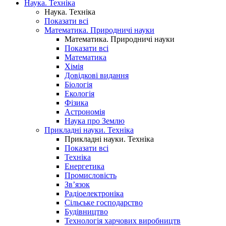
Наука. Техніка
Наука. Техніка
Показати всі
Математика. Природничі науки
Математика. Природничі науки
Показати всі
Математика
Хімія
Довідкові видання
Біологія
Екологія
Фізика
Астрономія
Наука про Землю
Прикладні науки. Техніка
Прикладні науки. Техніка
Показати всі
Техніка
Енергетика
Промисловість
Зв’язок
Радіоелектроніка
Сільське господарство
Будівництво
Технологія харчових виробництв