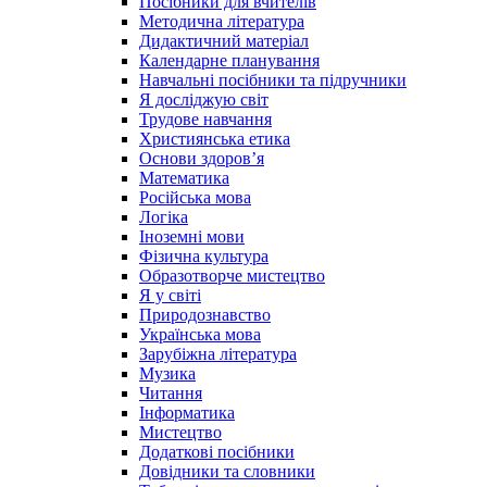
Посібники для вчителів
Методична література
Дидактичний матеріал
Календарне планування
Навчальні посібники та підручники
Я досліджую світ
Трудове навчання
Християнська етика
Основи здоров’я
Математика
Російська мова
Логіка
Іноземні мови
Фізична культура
Образотворче мистецтво
Я у світі
Природознавство
Українська мова
Зарубіжна література
Музика
Читання
Інформатика
Мистецтво
Додаткові посібники
Довідники та словники