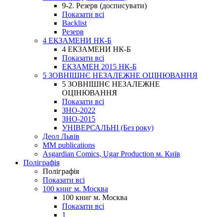
9-2. Резерв (досписувати)
Показати всі
Backlist
Резерв
4 ЕКЗАМЕНИ НК-Б
4 ЕКЗАМЕНИ НК-Б
Показати всі
ЕКЗАМЕН 2015 НК-Б
5 ЗОВНІШНЄ НЕЗАЛЕЖНЕ ОЦІНЮВАННЯ
5 ЗОВНІШНЄ НЕЗАЛЕЖНЕ
ОЦІНЮВАННЯ
Показати всі
ЗНО-2022
ЗНО-2015
УНІВЕРСАЛЬНІ (Без року)
Деол Львів
MM publications
Asgardian Comics, Ugar Production м. Київ
Поліграфія
Поліграфія
Показати всі
100 книг м. Москва
100 книг м. Москва
Показати всі
1