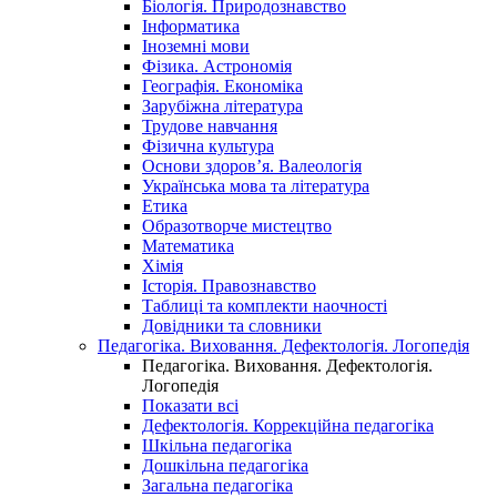
Біологія. Природознавство
Інформатика
Іноземні мови
Фізика. Астрономія
Географія. Економіка
Зарубіжна література
Трудове навчання
Фізична культура
Основи здоров’я. Валеологія
Українська мова та література
Етика
Образотворче мистецтво
Математика
Хімія
Історія. Правознавство
Таблиці та комплекти наочності
Довідники та словники
Педагогіка. Виховання. Дефектологія. Логопедія
Педагогіка. Виховання. Дефектологія.
Логопедія
Показати всі
Дефектологія. Коррекційна педагогіка
Шкільна педагогіка
Дошкільна педагогіка
Загальна педагогіка