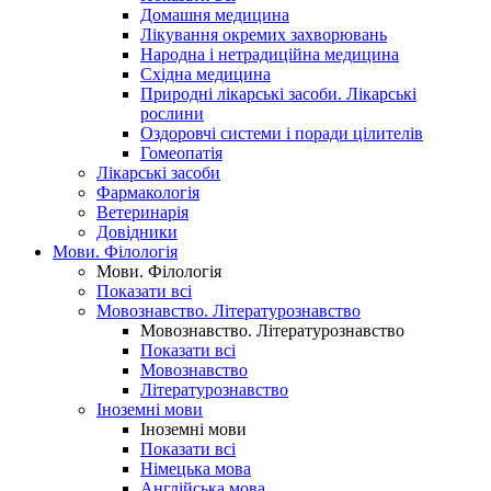
Домашня медицина
Лікування окремих захворювань
Народна і нетрадиційна медицина
Східна медицина
Природні лікарські засоби. Лікарські
рослини
Оздоровчі системи і поради цілителів
Гомеопатія
Лікарські засоби
Фармакологія
Ветеринарія
Довідники
Мови. Філологія
Мови. Філологія
Показати всі
Мовознавство. Літературознавство
Мовознавство. Літературознавство
Показати всі
Мовознавство
Літературознавство
Іноземні мови
Іноземні мови
Показати всі
Німецька мова
Англійська мова