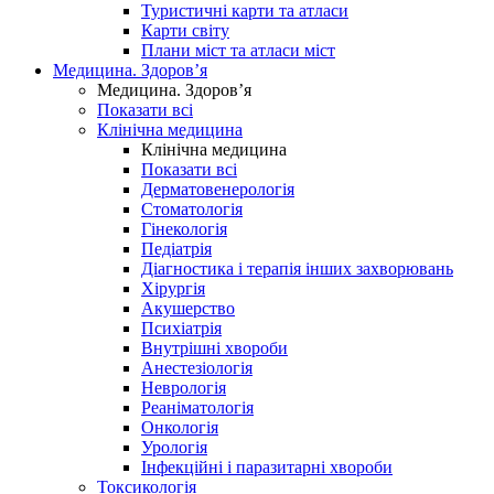
Туристичні карти та атласи
Карти світу
Плани міст та атласи міст
Медицина. Здоров’я
Медицина. Здоров’я
Показати всі
Клінічна медицина
Клінічна медицина
Показати всі
Дерматовенерологія
Стоматологія
Гінекологія
Педіатрія
Діагностика і терапія інших захворювань
Хірургія
Акушерство
Психіатрія
Внутрішні хвороби
Анестезіологія
Неврологія
Реаніматологія
Онкологія
Урологія
Інфекційні і паразитарні хвороби
Токсикологія