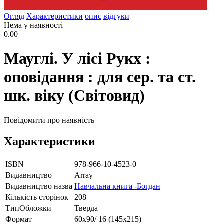
Огляд
Характеристики
опис
відгуки
Нема у наявності
0.00
Мауглі. У лісі Рукх :
оповідання : для сер. та ст.
шк. віку (Світовид)
Повідомити про наявність
Характеристики
ISBN
978-966-10-4523-0
Видавництво
Array
Видавництво назва
Навчальна книга -Богдан
Кількість сторінок
208
ТипОбложки
Тверда
Формат
60х90/ 16 (145х215)