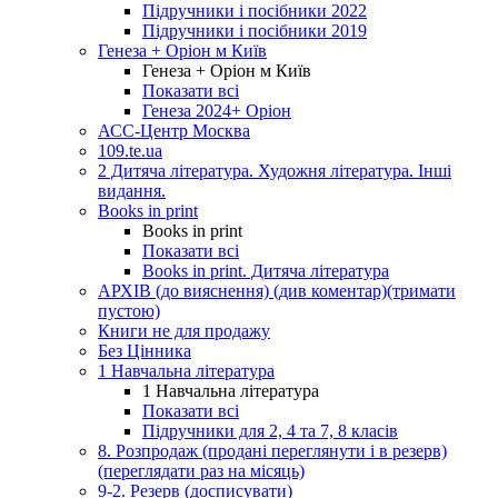
Підручники і посібники 2022
Підручники і посібники 2019
Генеза + Оріон м Київ
Генеза + Оріон м Київ
Показати всі
Генеза 2024+ Оріон
АСС-Центр Москва
109.te.ua
2 Дитяча література. Художня література. Інші
видання.
Books in print
Books in print
Показати всі
Books in print. Дитяча література
АРХІВ (до вияснення) (див коментар)(тримати
пустою)
Книги не для продажу
Без Цінника
1 Навчальна література
1 Навчальна література
Показати всі
Підручники для 2, 4 та 7, 8 класів
8. Розпродаж (продані переглянути і в резерв)
(переглядати раз на місяць)
9-2. Резерв (досписувати)