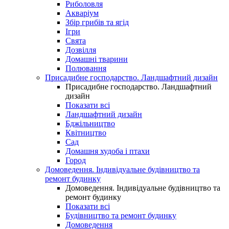
Риболовля
Акваріум
Збір грибів та ягід
Ігри
Свята
Дозвілля
Домашні тварини
Полювання
Присадибне господарство. Ландшафтний дизайн
Присадибне господарство. Ландшафтний
дизайн
Показати всі
Ландшафтний дизайн
Бджільництво
Квітництво
Сад
Домашня худоба і птахи
Город
Домоведення. Індивідуальне будівництво та
ремонт будинку
Домоведення. Індивідуальне будівництво та
ремонт будинку
Показати всі
Будівництво та ремонт будинку
Домоведення