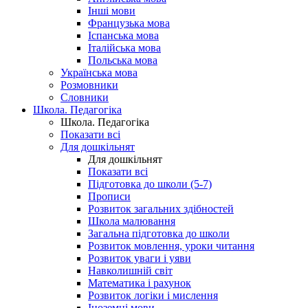
Інші мови
Французька мова
Іспанська мова
Італійська мова
Польська мова
Українська мова
Розмовники
Словники
Школа. Педагогіка
Школа. Педагогіка
Показати всі
Для дошкільнят
Для дошкільнят
Показати всі
Підготовка до школи (5-7)
Прописи
Розвиток загальних здібностей
Школа малювання
Загальна підготовка до школи
Розвиток мовлення, уроки читання
Розвиток уваги і уяви
Навколишній світ
Математика і рахунок
Розвиток логіки і мислення
Іноземні мови