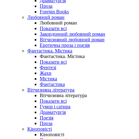
Драматургія
Проза
Foreign Books
Любовний роман
Любовний роман
Показати всі
Закордонний любовний роман
Вітчизняний любовний роман
Еротична проза і поезія
Фантастика. Містика
Фантастика. Містика
Показати всі
Фентезі
Жахи
Містика
Фантастика
Вітчизняна література
Вітчизняна література
Показати всі
Гумор і сатира
Драматургія
Поезія
Проза
Кіноповісті
Кіноповісті