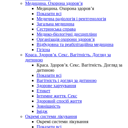
Медицина. Охорона здоров’я
Медицина. Охорона здоров’я
Показати всі
Медична радіологія і рентгенологія
Загальна медицина
Сестринська справа
Медико-біологічні дисципліни
Організація охорони здоров’я
Відбудовна та реабілітаційна медицина
Гігієна
Краса. Здоров’я. Секс. Вагітність. Догляд за
дитиною
Краса. Здоров’я. Секс. Вагітність. Догляд за
дитиною
Показати всі
Вагітність і догляд за дитиною
Здорове харчування
Етикет
Інтимне життя. Секс
Здоровий спосіб життя
Зовнішність
Імідж
Окремі системи лікування
Окремі системи лікування
Показати всі