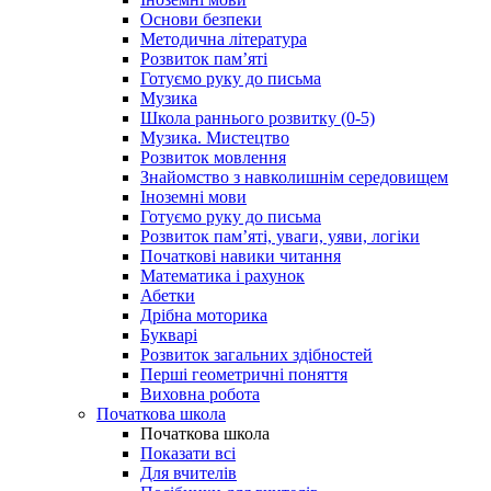
Основи безпеки
Методична література
Розвиток пам’яті
Готуємо руку до письма
Музика
Школа раннього розвитку (0-5)
Музика. Мистецтво
Розвиток мовлення
Знайомство з навколишнім середовищем
Іноземні мови
Готуємо руку до письма
Розвиток пам’яті, уваги, уяви, логіки
Початкові навики читання
Математика і рахунок
Абетки
Дрібна моторика
Букварі
Розвиток загальних здібностей
Перші геометричні поняття
Виховна робота
Початкова школа
Початкова школа
Показати всі
Для вчителів