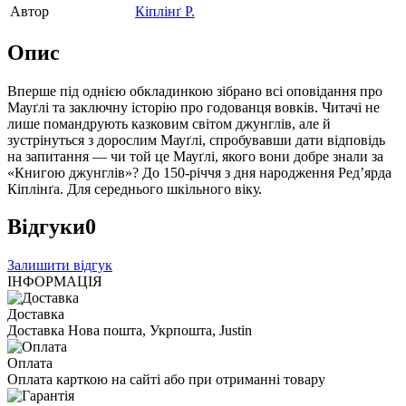
Автор
Кіплінґ Р.
Опис
Вперше під однією обкладинкою зібрано всі оповідання про
Мауґлі та заключну історію про годованця вовків. Читачі не
лише помандрують казковим світом джунглів, але й
зустрінуться з дорослим Мауґлі, спробувавши дати відповідь
на запитання — чи той це Мауґлі, якого вони добре знали за
«Книгою джунглів»? До 150-річчя з дня народження Ред’ярда
Кіплінґа. Для середнього шкільного віку.
Відгуки
0
Залишити відгук
ІНФОРМАЦІЯ
Доставка
Доставка Нова пошта, Укрпошта, Justin
Оплата
Оплата карткою на сайті або при отриманні товару