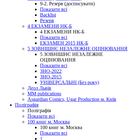
9-2. Резерв (досписувати)
Показати всі
Backlist
Резерв
4 ЕКЗАМЕНИ НК-Б
4 ЕКЗАМЕНИ НК-Б
Показати всі
ЕКЗАМЕН 2015 НК-Б
5 ЗОВНІШНЄ НЕЗАЛЕЖНЕ ОЦІНЮВАННЯ
5 ЗОВНІШНЄ НЕЗАЛЕЖНЕ
ОЦІНЮВАННЯ
Показати всі
ЗНО-2022
ЗНО-2015
УНІВЕРСАЛЬНІ (Без року)
Деол Львів
MM publications
Asgardian Comics, Ugar Production м. Київ
Поліграфія
Поліграфія
Показати всі
100 книг м. Москва
100 книг м. Москва
Показати всі
1