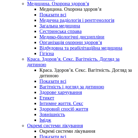
Медицина. Охорона здоров’я
Медицина. Охорона здоров’я
Показати всі
Медична радіологія і рентгенологія
Загальна медицина
Сестринська справа
Медико-біологічні дисципліни
Організація охорони здоров’я
Відбудовна та реабілітаційна медицина
Гігієна
Краса. Здоров’я. Секс. Вагітність. Догляд за
дитиною
Краса. Здоров’я. Секс. Вагітність. Догляд за
дитиною
Показати всі
Вагітність і догляд за дитиною
Здорове харчування
Етикет
Інтимне життя. Секс
Здоровий спосіб життя
Зовнішність
Імідж
Окремі системи лікування
Окремі системи лікування
Показати всі