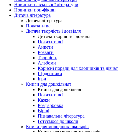
Новинки навчальної літератури
Новинки нон-фікшн
Дитяча література
Дитяча література
Показати всі
Дитяча творчість і дозвілля
Дитяча творчість і дозвілля
Показати всі
Анкети
Розваги
Творчість
Альбоми
Корисні поради для хлопчиків та дівчат
Щоденники
Ігри
Книги для дошкільнят
Книги для дошкільнят
Показати всі
Казки
Розфарбовка
Вірші
Пізнавальна література
Готуємося до школи
Книги для молодших школярів
Книги для молодших школярів