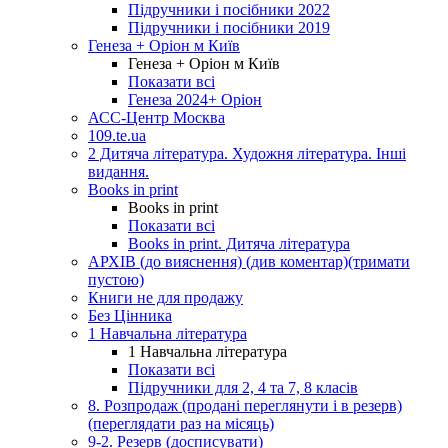
Підручники і посібники 2022
Підручники і посібники 2019
Генеза + Оріон м Київ
Генеза + Оріон м Київ
Показати всі
Генеза 2024+ Оріон
АСС-Центр Москва
109.te.ua
2 Дитяча література. Художня література. Інші
видання.
Books in print
Books in print
Показати всі
Books in print. Дитяча література
АРХІВ (до вияснення) (див коментар)(тримати
пустою)
Книги не для продажу
Без Цінника
1 Навчальна література
1 Навчальна література
Показати всі
Підручники для 2, 4 та 7, 8 класів
8. Розпродаж (продані переглянути і в резерв)
(переглядати раз на місяць)
9-2. Резерв (досписувати)