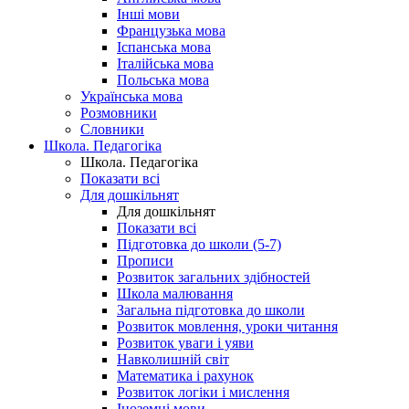
Інші мови
Французька мова
Іспанська мова
Італійська мова
Польська мова
Українська мова
Розмовники
Словники
Школа. Педагогіка
Школа. Педагогіка
Показати всі
Для дошкільнят
Для дошкільнят
Показати всі
Підготовка до школи (5-7)
Прописи
Розвиток загальних здібностей
Школа малювання
Загальна підготовка до школи
Розвиток мовлення, уроки читання
Розвиток уваги і уяви
Навколишній світ
Математика і рахунок
Розвиток логіки і мислення
Іноземні мови