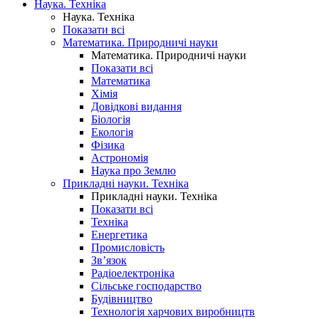
Наука. Техніка
Наука. Техніка
Показати всі
Математика. Природничі науки
Математика. Природничі науки
Показати всі
Математика
Хімія
Довідкові видання
Біологія
Екологія
Фізика
Астрономія
Наука про Землю
Прикладні науки. Техніка
Прикладні науки. Техніка
Показати всі
Техніка
Енергетика
Промисловість
Зв’язок
Радіоелектроніка
Сільське господарство
Будівництво
Технологія харчових виробництв