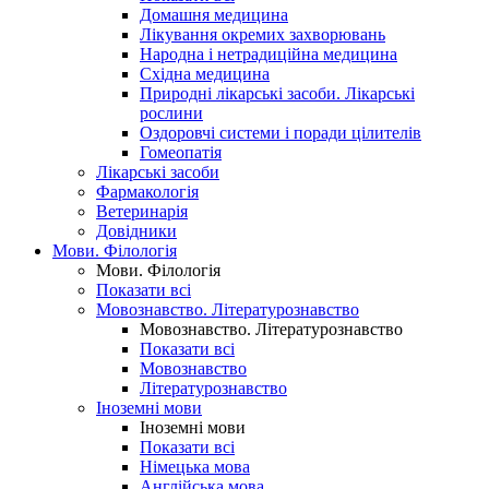
Домашня медицина
Лікування окремих захворювань
Народна і нетрадиційна медицина
Східна медицина
Природні лікарські засоби. Лікарські
рослини
Оздоровчі системи і поради цілителів
Гомеопатія
Лікарські засоби
Фармакологія
Ветеринарія
Довідники
Мови. Філологія
Мови. Філологія
Показати всі
Мовознавство. Літературознавство
Мовознавство. Літературознавство
Показати всі
Мовознавство
Літературознавство
Іноземні мови
Іноземні мови
Показати всі
Німецька мова
Англійська мова