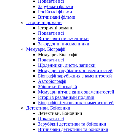
Показати всі
Зарубіжні фільми
Російські фільми
Вітчизняні фільми
Історичні романи
Історичні романи
Показати всі
Вітчизняні письменники
Закордонні письменники
Мемуари. Біографії
Мемуари. Біографії
Показати всі
Щоденники, листи, записки
Мемуари зарубіжних знаменитостей
Біографії зарубіжних знаменитостей
Автобіографії
Збірники біографій
Мемуари вітчизняних знаменитостей
Історії з реальними подіями
Біографії вітчизняних знаменитостей
Детективи. Бойовики
Детективи. Бойовики
Показати всі
Зарубіжні детективи та бойовики
Вітчизняні детективи та бойовики