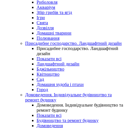
Риболовля
Акваріум
Збір грибів та ягід
Ігри
Свята
Дозвілля
Домашні тварини
Полювання
Присадибне господарство. Ландшафтний дизайн
Присадибне господарство. Ландшафтний
дизайн
Показати всі
Ландшафтний дизайн
Бджільництво
Квітництво
Сад
Домашня худоба і птахи
Город
Домоведення. Індивідуальне будівництво та
ремонт будинку
Домоведення. Індивідуальне будівництво та
ремонт будинку
Показати всі
Будівництво та ремонт будинку
Домоведення