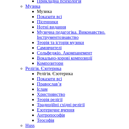
Прикладна психологія
Музика
Музика
Показати всі
Пісенники
Нотні видання
Музична педагогіка. Виконавство.
Інструментознавство
Теорія та історія музики
Самовчителі
Сольфеджіо. Акомпанемент
Вокально-хорові композиції
Композитори
Релігія. Єзотерика
Релігія. Єзотерика
Показати всі
Православ’я
Іслам
Християнство
Теорія релігії
Традиційні східні релігії
Езотеричне вчення
Антропософія
Теософія
Huss