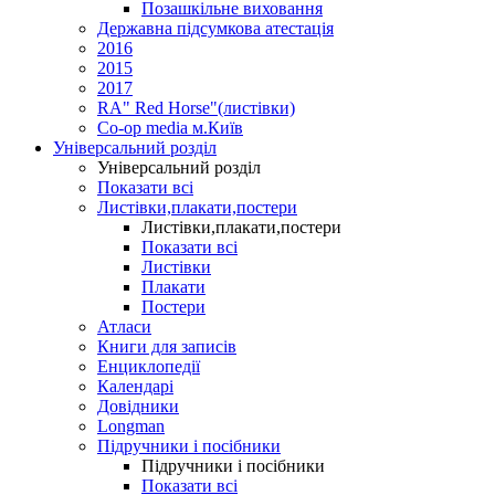
Позашкільне виховання
Державна підсумкова атестація
2016
2015
2017
RA" Red Horse"(листівки)
Co-op media м.Київ
Універсальний розділ
Універсальний розділ
Показати всі
Листівки,плакати,постери
Листівки,плакати,постери
Показати всі
Листівки
Плакати
Постери
Атласи
Книги для записів
Енциклопедії
Календарі
Довідники
Longman
Підручники і посібники
Підручники і посібники
Показати всі