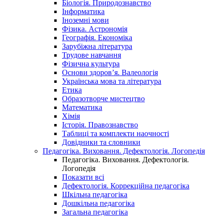
Біологія. Природознавство
Інформатика
Іноземні мови
Фізика. Астрономія
Географія. Економіка
Зарубіжна література
Трудове навчання
Фізична культура
Основи здоров’я. Валеологія
Українська мова та література
Етика
Образотворче мистецтво
Математика
Хімія
Історія. Правознавство
Таблиці та комплекти наочності
Довідники та словники
Педагогіка. Виховання. Дефектологія. Логопедія
Педагогіка. Виховання. Дефектологія.
Логопедія
Показати всі
Дефектологія. Коррекційна педагогіка
Шкільна педагогіка
Дошкільна педагогіка
Загальна педагогіка