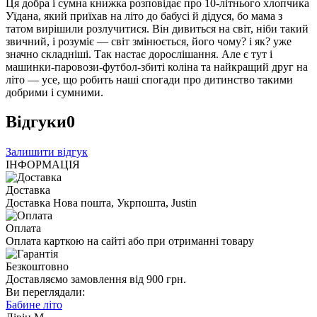
Ця добра і сумна книжка розповідає про 10-літнього хлопчика
Уїдана, який приїхав на літо до бабусі й дідуся, бо мама з
татом вирішили розлучитися. Він дивиться на світ, ніби такий
звичний, і розуміє — світ змінюється, його чому? і як? уже
значно складніші. Так настає дорослішання. Але є тут і
машинки-паровози-футбол-збиті коліна та найкращий друг на
літо — усе, що робить наші спогади про дитинство такими
добрими і сумними.
Відгуки
0
Залишити відгук
ІНФОРМАЦІЯ
Доставка
Доставка Нова пошта, Укрпошта, Justin
Оплата
Оплата карткою на сайті або при отриманні товару
Безкоштовно
Доставляємо замовлення від 900 грн.
Ви переглядали:
Бабине літо