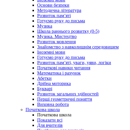
Основи безпеки
Методична література
Розвиток пам’яті
Готуємо руку до письма
Музика
Школа раннього розвитку (0-5)
Музика. Мистецтво
Розвиток мовлення
Знайомство з навколишнім середовищем
Іноземні мови
Готуємо руку до письма
Розвиток пам’яті, уваги, уяви, логіки
Початкові навики читання
Математика і рахунок
Абетки
Дрібна моторика
Букварі
Розвиток загальних здібностей
Перші геометричні поняття
Виховна робота
Початкова школа
Початкова школа
Показати всі
Для вчителів