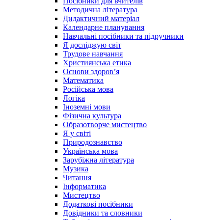
Посібники для вчителів
Методична література
Дидактичний матеріал
Календарне планування
Навчальні посібники та підручники
Я досліджую світ
Трудове навчання
Християнська етика
Основи здоров’я
Математика
Російська мова
Логіка
Іноземні мови
Фізична культура
Образотворче мистецтво
Я у світі
Природознавство
Українська мова
Зарубіжна література
Музика
Читання
Інформатика
Мистецтво
Додаткові посібники
Довідники та словники