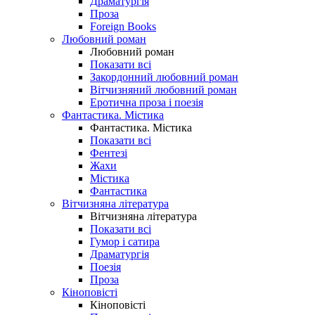
Драматургія
Проза
Foreign Books
Любовний роман
Любовний роман
Показати всі
Закордонний любовний роман
Вітчизняний любовний роман
Еротична проза і поезія
Фантастика. Містика
Фантастика. Містика
Показати всі
Фентезі
Жахи
Містика
Фантастика
Вітчизняна література
Вітчизняна література
Показати всі
Гумор і сатира
Драматургія
Поезія
Проза
Кіноповісті
Кіноповісті