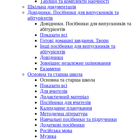
Таблиці та комплекти наочності
Шкільна документація
Довідники. Посібники для випускників та
абітурієнтів
Довідники. Посібники для випускників та
абітурієнтів
Показати всі
Готові домашні завдання. Твори
Інші посібники для випускників та
абітурієнтів
Довідники
Зовнішнє незалежне оцінювання
Екзамени
Основна та старша школа
Основна та старша школа
Показати всі
Для вчителів
Дидактичний матеріал
Посібники для вчителів
Календарне планування
Методична література
Навчальні посібники та підручники
Додаткові посібники
Російська мова
Музика