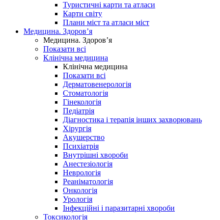
Туристичні карти та атласи
Карти світу
Плани міст та атласи міст
Медицина. Здоров’я
Медицина. Здоров’я
Показати всі
Клінічна медицина
Клінічна медицина
Показати всі
Дерматовенерологія
Стоматологія
Гінекологія
Педіатрія
Діагностика і терапія інших захворювань
Хірургія
Акушерство
Психіатрія
Внутрішні хвороби
Анестезіологія
Неврологія
Реаніматологія
Онкологія
Урологія
Інфекційні і паразитарні хвороби
Токсикологія