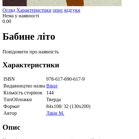
Огляд
Характеристики
опис
відгуки
Нема у наявності
0.00
Бабине літо
Повідомити про наявність
Характеристики
ISBN
978-617-690-617-9
Видавництво назва
Віват
Кількість сторінок
144
ТипОбложки
Тверда
Формат
84х108/ 32 (130х200)
Автор
Лівін М.
Опис