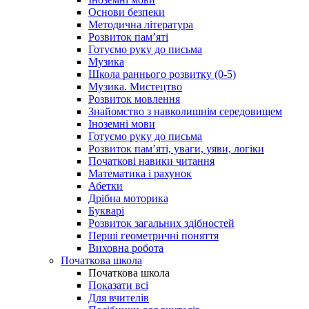
Основи безпеки
Методична література
Розвиток пам’яті
Готуємо руку до письма
Музика
Школа раннього розвитку (0-5)
Музика. Мистецтво
Розвиток мовлення
Знайомство з навколишнім середовищем
Іноземні мови
Готуємо руку до письма
Розвиток пам’яті, уваги, уяви, логіки
Початкові навики читання
Математика і рахунок
Абетки
Дрібна моторика
Букварі
Розвиток загальних здібностей
Перші геометричні поняття
Виховна робота
Початкова школа
Початкова школа
Показати всі
Для вчителів