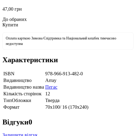
47
,00
грн
До обраних
Купити
Оплата карткою Зимова Єпідтримка та Національний кешбек тимчасово
недоступна
Характеристики
ISBN
978-966-913-482-0
Видавництво
Array
Видавництво назва
Пегас
Кількість сторінок
12
ТипОбложки
Тверда
Формат
70х100/ 16 (170х240)
Відгуки
0
Залишити відгук