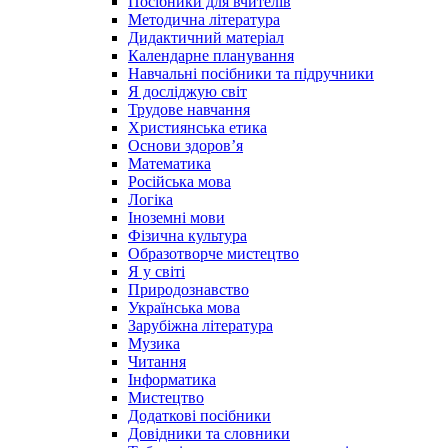
Посібники для вчителів
Методична література
Дидактичний матеріал
Календарне планування
Навчальні посібники та підручники
Я досліджую світ
Трудове навчання
Християнська етика
Основи здоров’я
Математика
Російська мова
Логіка
Іноземні мови
Фізична культура
Образотворче мистецтво
Я у світі
Природознавство
Українська мова
Зарубіжна література
Музика
Читання
Інформатика
Мистецтво
Додаткові посібники
Довідники та словники