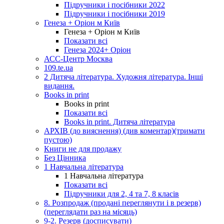
Підручники і посібники 2022
Підручники і посібники 2019
Генеза + Оріон м Київ
Генеза + Оріон м Київ
Показати всі
Генеза 2024+ Оріон
АСС-Центр Москва
109.te.ua
2 Дитяча література. Художня література. Інші
видання.
Books in print
Books in print
Показати всі
Books in print. Дитяча література
АРХІВ (до вияснення) (див коментар)(тримати
пустою)
Книги не для продажу
Без Цінника
1 Навчальна література
1 Навчальна література
Показати всі
Підручники для 2, 4 та 7, 8 класів
8. Розпродаж (продані переглянути і в резерв)
(переглядати раз на місяць)
9-2. Резерв (досписувати)