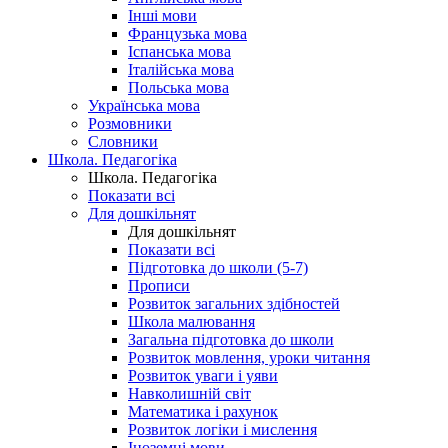
Інші мови
Французька мова
Іспанська мова
Італійська мова
Польська мова
Українська мова
Розмовники
Словники
Школа. Педагогіка
Школа. Педагогіка
Показати всі
Для дошкільнят
Для дошкільнят
Показати всі
Підготовка до школи (5-7)
Прописи
Розвиток загальних здібностей
Школа малювання
Загальна підготовка до школи
Розвиток мовлення, уроки читання
Розвиток уваги і уяви
Навколишній світ
Математика і рахунок
Розвиток логіки і мислення
Іноземні мови