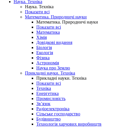
Наука. Техніка
Наука. Техніка
Показати всі
Математика. Природничі науки
Математика. Природничі науки
Показати всі
Математика
Хімія
Довідкові видання
Біологія
Екологія
Фізика
Астрономія
Наука про Землю
Прикладні науки. Техніка
Прикладні науки. Техніка
Показати всі
Техніка
Енергетика
Промисловість
Зв’язок
Радіоелектроніка
Сільське господарство
Будівництво
Технологія харчових виробництв