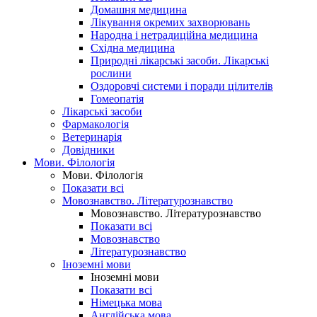
Домашня медицина
Лікування окремих захворювань
Народна і нетрадиційна медицина
Східна медицина
Природні лікарські засоби. Лікарські
рослини
Оздоровчі системи і поради цілителів
Гомеопатія
Лікарські засоби
Фармакологія
Ветеринарія
Довідники
Мови. Філологія
Мови. Філологія
Показати всі
Мовознавство. Літературознавство
Мовознавство. Літературознавство
Показати всі
Мовознавство
Літературознавство
Іноземні мови
Іноземні мови
Показати всі
Німецька мова
Англійська мова