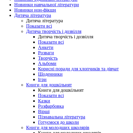
Новинки навчальної літератури
Новинки нон-фікшн
Дитяча література
Дитяча література
Показати всі
Дитяча творчість і дозвілля
Дитяча творчість і дозвілля
Показати всі
Анкети
Розваги
Творчість
Альбоми
Корисні поради для хлопчиків та дівчат
Щоденники
Ігри
Книги для дошкільнят
Книги для дошкільнят
Показати всі
Казки
Розфарбовка
Вірші
Пізнавальна література
Готуємося до школи
Книги для молодших школярів
Книги для молодших школярів