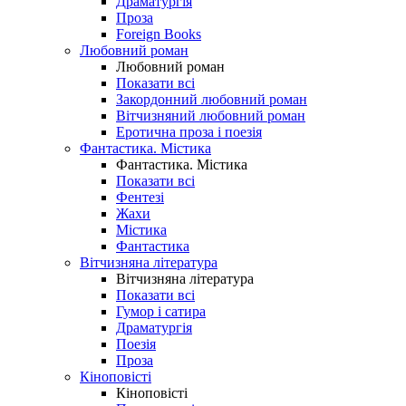
Драматургія
Проза
Foreign Books
Любовний роман
Любовний роман
Показати всі
Закордонний любовний роман
Вітчизняний любовний роман
Еротична проза і поезія
Фантастика. Містика
Фантастика. Містика
Показати всі
Фентезі
Жахи
Містика
Фантастика
Вітчизняна література
Вітчизняна література
Показати всі
Гумор і сатира
Драматургія
Поезія
Проза
Кіноповісті
Кіноповісті