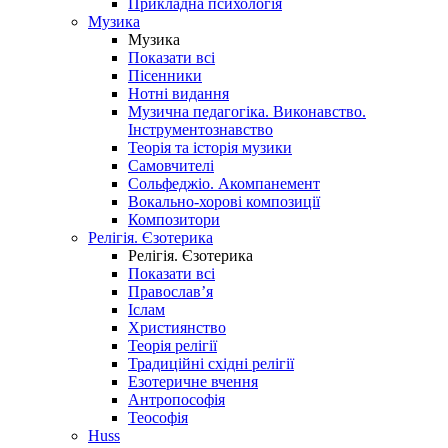
Прикладна психологія
Музика
Музика
Показати всі
Пісенники
Нотні видання
Музична педагогіка. Виконавство.
Інструментознавство
Теорія та історія музики
Самовчителі
Сольфеджіо. Акомпанемент
Вокально-хорові композиції
Композитори
Релігія. Єзотерика
Релігія. Єзотерика
Показати всі
Православ’я
Іслам
Християнство
Теорія релігії
Традиційні східні релігії
Езотеричне вчення
Антропософія
Теософія
Huss