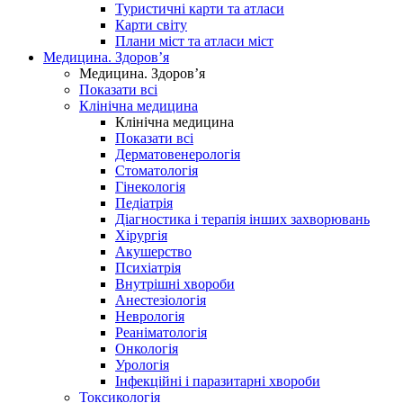
Туристичні карти та атласи
Карти світу
Плани міст та атласи міст
Медицина. Здоров’я
Медицина. Здоров’я
Показати всі
Клінічна медицина
Клінічна медицина
Показати всі
Дерматовенерологія
Стоматологія
Гінекологія
Педіатрія
Діагностика і терапія інших захворювань
Хірургія
Акушерство
Психіатрія
Внутрішні хвороби
Анестезіологія
Неврологія
Реаніматологія
Онкологія
Урологія
Інфекційні і паразитарні хвороби
Токсикологія