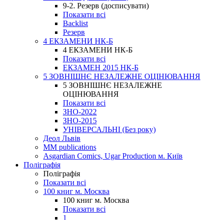
9-2. Резерв (досписувати)
Показати всі
Backlist
Резерв
4 ЕКЗАМЕНИ НК-Б
4 ЕКЗАМЕНИ НК-Б
Показати всі
ЕКЗАМЕН 2015 НК-Б
5 ЗОВНІШНЄ НЕЗАЛЕЖНЕ ОЦІНЮВАННЯ
5 ЗОВНІШНЄ НЕЗАЛЕЖНЕ
ОЦІНЮВАННЯ
Показати всі
ЗНО-2022
ЗНО-2015
УНІВЕРСАЛЬНІ (Без року)
Деол Львів
MM publications
Asgardian Comics, Ugar Production м. Київ
Поліграфія
Поліграфія
Показати всі
100 книг м. Москва
100 книг м. Москва
Показати всі
1