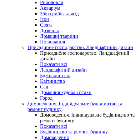
Риболовля
Акваріум
Збір грибів та ягід
Ігри
Свята
Дозвілля
Домашні тварини
Полювання
Присадибне господарство. Ландшафтний дизайн
Присадибне господарство. Ландшафтний
дизайн
Показати всі
Ландшафтний дизайн
Бджільництво
Квітництво
Сад
Домашня худоба і птахи
Город
Домоведення. Індивідуальне будівництво та
ремонт будинку
Домоведення. Індивідуальне будівництво та
ремонт будинку
Показати всі
Будівництво та ремонт будинку
Домоведення