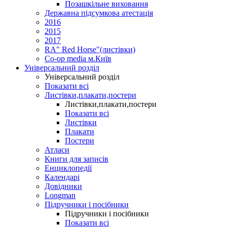
Позашкільне виховання
Державна підсумкова атестація
2016
2015
2017
RA" Red Horse"(листівки)
Co-op media м.Київ
Універсальний розділ
Універсальний розділ
Показати всі
Листівки,плакати,постери
Листівки,плакати,постери
Показати всі
Листівки
Плакати
Постери
Атласи
Книги для записів
Енциклопедії
Календарі
Довідники
Longman
Підручники і посібники
Підручники і посібники
Показати всі