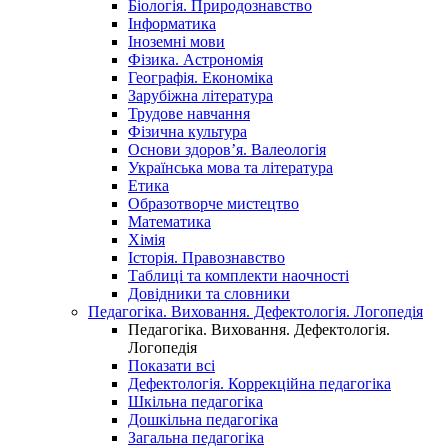
Біологія. Природознавство
Інформатика
Іноземні мови
Фізика. Астрономія
Географія. Економіка
Зарубіжна література
Трудове навчання
Фізична культура
Основи здоров’я. Валеологія
Українська мова та література
Етика
Образотворче мистецтво
Математика
Хімія
Історія. Правознавство
Таблиці та комплекти наочності
Довідники та словники
Педагогіка. Виховання. Дефектологія. Логопедія
Педагогіка. Виховання. Дефектологія.
Логопедія
Показати всі
Дефектологія. Коррекційна педагогіка
Шкільна педагогіка
Дошкільна педагогіка
Загальна педагогіка