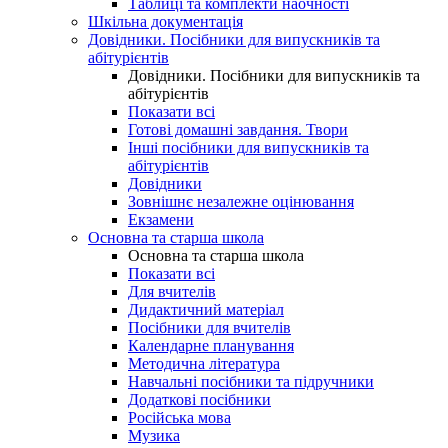
Таблиці та комплекти наочності
Шкільна документація
Довідники. Посібники для випускників та
абітурієнтів
Довідники. Посібники для випускників та
абітурієнтів
Показати всі
Готові домашні завдання. Твори
Інші посібники для випускників та
абітурієнтів
Довідники
Зовнішнє незалежне оцінювання
Екзамени
Основна та старша школа
Основна та старша школа
Показати всі
Для вчителів
Дидактичний матеріал
Посібники для вчителів
Календарне планування
Методична література
Навчальні посібники та підручники
Додаткові посібники
Російська мова
Музика