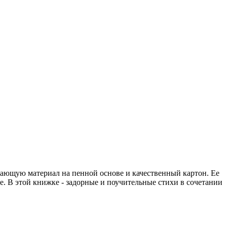
ающую материал на пенной основе и качественный картон. Ее
те. В этой книжке - задорные и поучительные стихи в сочетании