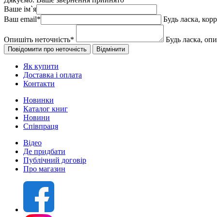
Ваше ім`я
Ваш email
*
Будь ласка, кор
Опишіть неточність
*
Будь ласка, оп
Як купити
Доставка і оплата
Контакти
Новинки
Каталог книг
Новини
Співпраця
Відео
Де придбати
Публічний договір
Про магазин