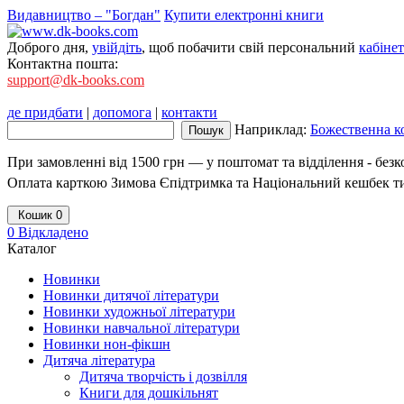
Видавництво – "Богдан"
Купити електронні книги
Доброго дня,
увійдіть
, щоб побачити свій персональний
кабінет
Контактна пошта:
support@dk-books.com
де придбати
|
допомога
|
контакти
Наприклад:
Божественна к
При замовленні від 1500 грн — у поштомат та відділення - без
Оплата карткою Зимова Єпідтримка та Національний кешбек т
Кошик
0
0
Відкладено
Каталог
Новинки
Новинки дитячої літератури
Новинки художньої літератури
Новинки навчальної літератури
Новинки нон-фікшн
Дитяча література
Дитяча творчість і дозвілля
Книги для дошкільнят