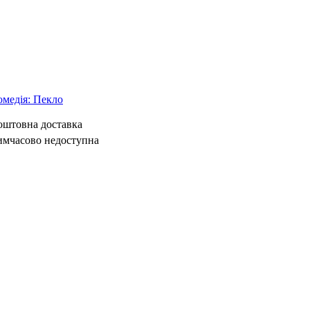
омедія: Пекло
коштовна доставка
имчасово недоступна