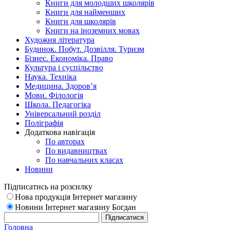
Книги для молодших школярів
Книги для найменших
Книги для школярів
Книги на іноземних мовах
Художня література
Будинок. Побут. Дозвілля. Туризм
Бізнес. Економіка. Право
Культура і суспільство
Наука. Техніка
Медицина. Здоров’я
Мови. Філологія
Школа. Педагогіка
Універсальний розділ
Поліграфія
Додаткова навігація
По авторах
По видавництвах
По навчальних класах
Новини
Підписатись на розсилку
Нова продукція Інтернет магазину
Новини Інтернет магазину Богдан
Головна