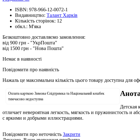
ISBN:
978-966-12-0072-1
Видавництво:
Талант Харків
Кількість сторінок:
12
обкл.:
М'яка
Безкоштовно доставляємо замовлення:
від 900 грн - "УкрПошта"
від 1500 грн - "Нова Пошта"
Немає в наявності
Повідомити про наявність
Нажаль це максимальна кількість цього товару доступна для о
Анота
Оплата карткою Зимова Єпідтримка та Національний кешбек
тимчасово недоступна
Детская 
отличает невероятная легкость, мягкость и пружинистость и аб
с яркими и добрыми иллюстрациями.
Повідомити про неточність
Закрити
Дякуємо. Ваше звернення прийнято